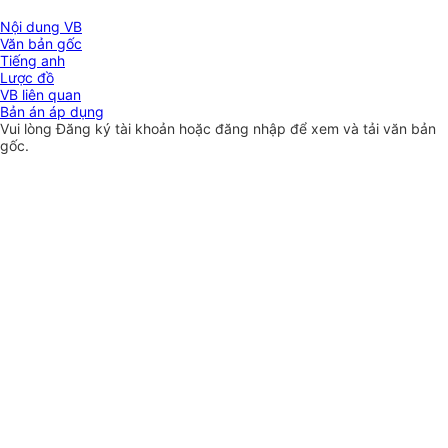
Nội dung VB
Văn bản gốc
Tiếng anh
Lược đồ
VB liên quan
Bản án áp dụng
Vui lòng
Đăng ký
tài khoản hoặc
đăng nhập
để xem và tải văn bản
gốc.