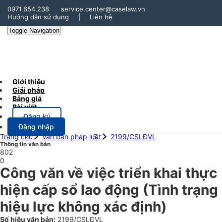
0971.654.238
service.center@caselaw.vn
Hướng dẫn sử dụng
|
Liên hệ
Toggle Navigation
Giới thiệu
Giải pháp
Bảng giá
Bài viết
Đăng ký
Đăng nhập
Trang chủ
Văn bản pháp luật
2199/CSLĐVL
Thông tin văn bản
802
0
Công văn về việc triển khai thực
hiện cấp sổ lao động
(Tình trạng
hiệu lực không xác định)
Số hiệu văn bản:
2199/CSLĐVL