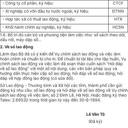
- Công ty cổ phần, ký hiệu:
CTCF
- Xí nghiệp có vốn đầu tư nước ngoài, ký hiệu:
ĐTNN
- Hợp tác xã có thuê lao động, ký hiệu:
HTX
- Khối hành chính sự nghiệp, ký hiệu:
HCSN
1.6. Bố trí đủ cán bộ và phương tiện làm việc như: sổ sách theo dõi,
dấu nổi, máy dập số...
2. Về sổ lao động
Lãnh đạo Bộ đã có ý kiến để Vụ chính sách lao động và việc làm
hoàn chỉnh và chuẩn bị cho in. Để chuẩn bị tài liệu cho tập huấn, Vụ
chính sách lao động và việc làm đã soạn thảo cuốn sách "Hỏi đáp
về sổ lao động" với một số nội dung; các văn bản pháp quy và
hướng dẫn thực hiện cấp sổ lao động; hỏi đáp về sổ lao động; hỏi
đáp về hợp đồng lao động (có sửa đổi).
Sở Lao động - Thương binh và Xã hội các tỉnh, thành phố cần gửi
đăng ký nhu cầu: sổ lao động và hỏi đáp về sổ lao động về Vụ chính
sách lao động về việc làm, số 2 Đinh Lễ, Hà Nội.
Hoặc đăng ký theo
Telex: 2.69520 trong thời gian từ này đến 30-6-1994.
Lê Văn Tô
(Đã ký)