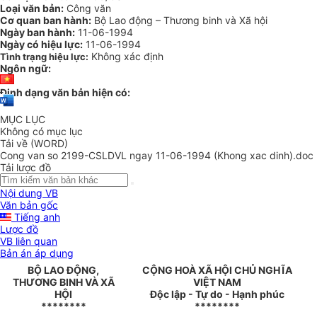
Loại văn bản:
Công văn
Cơ quan ban hành:
Bộ Lao động – Thương binh và Xã hội
Ngày ban hành:
11-06-1994
Ngày có hiệu lực:
11-06-1994
Không xác định
Tình trạng hiệu lực:
Ngôn ngữ:
Định dạng văn bản hiện có:
MỤC LỤC
Không có mục lục
Tải về (WORD)
Cong van so 2199-CSLDVL ngay 11-06-1994 (Khong xac dinh).doc
Tải lược đồ
Nội dung VB
Văn bản gốc
Tiếng anh
Lược đồ
VB liên quan
Bản án áp dụng
BỘ LAO ĐỘNG,
CỘNG HOÀ XÃ HỘI CHỦ NGHĨA
THƯƠNG BINH VÀ XÃ
VIỆT NAM
HỘI
Độc lập - Tự do - Hạnh phúc
********
********