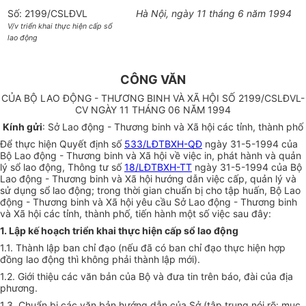
Số: 2199/CSLĐVL
Hà Nội, ngày 11 tháng 6 năm 1994
V/v triển khai thực hiện cấp sổ
lao động
CÔNG VĂN
CỦA BỘ LAO ĐỘNG - THƯƠNG BINH VÀ XÃ HỘI SỐ 2199/CSLĐVL-
CV NGÀY 11 THÁNG 06 NĂM 1994
Kính gửi
: Sở Lao động - Thương binh và Xã hội các tỉnh, thành phố
Để thực hiện Quyết định số
533/LĐTBXH-QĐ
ngày 31-5-1994 của
Bộ Lao động - Thương binh và Xã hội về việc in, phát hành và quản
lý sổ lao động, Thông tư số
18/LĐTBXH-TT
ngày 31-5-1994 của Bộ
Lao động - Thương binh và Xã hội hướng dẫn việc cấp, quản lý và
sử dụng sổ lao động; trong thời gian chuẩn bị cho tập huấn, Bộ Lao
động - Thương binh và Xã hội yêu cầu Sở Lao động - Thương binh
và Xã hội các tỉnh, thành phố, tiến hành một số việc sau đây:
1. Lập kế hoạch triển khai thực hiện cấp sổ lao động
1.1. Thành lập ban chỉ đạo (nếu đã có ban chỉ đạo thực hiện hợp
đồng lao động thì không phải thành lập mới).
1.2. Giới thiệu các văn bản của Bộ và đưa tin trên báo, đài của địa
phương.
1.3. Chuẩn bị các văn bản hướng dẫn của Sở (tập trung nói rõ: mục