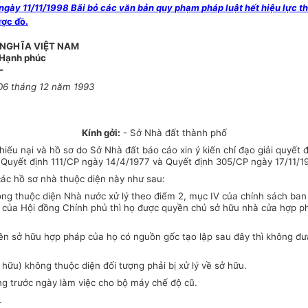
ày 11/11/1998 Bãi bỏ các văn bản quy phạm pháp luật hết hiệu lực th
ợc đồ.
 NGHĨA VIỆT NAM
- Hạnh phúc
-
 06 tháng 12 năm 1993
Kính gởi:
- Sở Nhà đất thành phố
ếu nại và hồ sơ do Sở Nhà đất báo cáo xin ý kiến chỉ đạo giải quyết 
 Quyết định 111/CP ngày 14/4/1977 và Quyết định 305/CP ngày 17/11/1
ác hồ sơ nhà thuộc diện này như sau:
ng thuộc diện Nhà nước xử lý theo điểm 2, mục IV của chính sách ban
77 của Hội đồng Chính phủ thì họ được quyền chủ sở hữu nhà cửa hợp 
ền sở hữu hợp pháp của họ có nguồn gốc tạo lập sau đây thì không đưa
 hữu) không thuộc diện đối tượng phải bị xử lý về sở hữu.
g trước ngày làm việc cho bộ máy chế độ cũ.
.