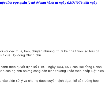
uộc lĩnh vực quản lý đô thị ban hành từ ngày 02/7/1976 đến ngày
đối với việc mua, bán, chuyển nhượng, thừa kế nhà thuộc sở hữu tư
977 của Hội đồng Chính phủ.
 hành theo quyết định số 111/CP ngày 14/4/1977 của Hội đồng Chính
pháp của họ như những công dân bình thường khác theo pháp luật hiện
 vào diện xử lý và cho họ được quyền định đọat; kể cả trường hợp