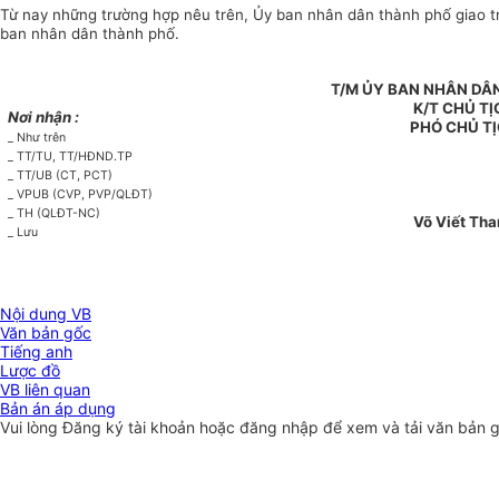
Từ nay những trường hợp nêu trên, Ủy ban nhân dân thành phố giao trá
ban nhân dân thành phố.
T/M ỦY BAN NHÂN DÂ
K/T CHỦ TỊ
Nơi nhận :
PHÓ CHỦ T
_ Như trên
_ TT/TU, TT/HĐND.TP
_ TT/UB (CT, PCT)
_ VPUB (CVP, PVP/QLĐT)
_ TH (QLĐT-NC)
Võ Viết Tha
_ Lưu
Nội dung VB
Văn bản gốc
Tiếng anh
Lược đồ
VB liên quan
Bản án áp dụng
Vui lòng
Đăng ký
tài khoản hoặc
đăng nhập
để xem và tải văn bản 