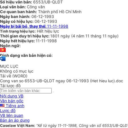
Số hiệu văn bản:
6553/UB-QLĐT
Loại văn bản:
Công văn
Cơ quan ban hành:
Thành phố Hồ Chí Minh
Ngày ban hành:
06-12-1993
Ngày có hiệu lực:
06-12-1993
Ngày bị bãi bỏ, thay thế:
11-11-1998
Hết hiệu lực
Tình trạng hiệu lực:
Thời gian duy trì hiệu lực:
1801 ngày
(
4 năm
11 tháng
11 ngày
)
Ngày hết hiệu lực:
11-11-1998
Ngôn ngữ:
Định dạng văn bản hiện có:
MỤC LỤC
Không có mục lục
Tải về (WORD)
Cong van so 6553-UB-QLDT ngay 06-12-1993 (Het hieu luc).doc
Tải lược đồ
Nội dung VB
Văn bản gốc
Tiếng anh
Lược đồ
VB liên quan
Bản án áp dụng
Caselaw Việt Nam:
“Kể từ ngày 11-11-1998, Công văn số 6553/UB-QLĐT