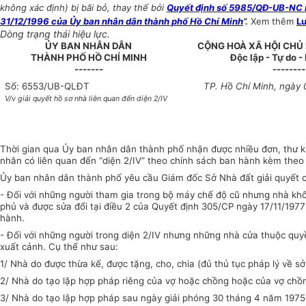
không xác định) bị bãi bỏ, thay thế bởi
Quyết định số 5985/QĐ-UB-NC ng
31/12/1996 của Ủy ban nhân dân thành phố Hồ Chí Minh
”.
Xem thêm
Lư
Dòng trạng thái hiệu lực.
ỦY BAN NHÂN DÂN
CỘNG HOÀ XÃ HỘI CHỦ
THÀNH PHỐ HỒ CHÍ MINH
Độc lập - Tự do 
-------
--------
Số: 6553/UB-QLĐT
TP. Hồ Chí Minh, ngày
V/v giải quyết hồ sơ nhà liên quan đến diện 2/IV
Thời gian qua Ủy ban nhân dân thành phố nhận được nhiều đơn, thư khi
nhân có liên quan đến “diện 2/IV” theo chính sách ban hành kèm theo
Ủy ban nhân dân thành phố yêu cầu Giám đốc Sở Nhà đất giải quyết c
- Đối với những người tham gia trong bộ máy chế độ cũ nhưng nhà khô
phủ và được sửa đổi tại điều 2 của Quyết định 305/CP ngày 17/11/19
hành.
- Đối với những người trong diện 2/IV nhưng những nhà cửa thuộc quy
xuất cảnh. Cụ thể như sau:
1/ Nhà do được thừa kế, được tặng, cho, chia (đủ thủ tục pháp lý về sở
2/ Nhà do tạo lập hợp pháp riêng của vợ hoặc chồng hoặc của vợ chồn
3/ Nhà do tạo lập hợp pháp sau ngày giải phóng 30 tháng 4 năm 1975