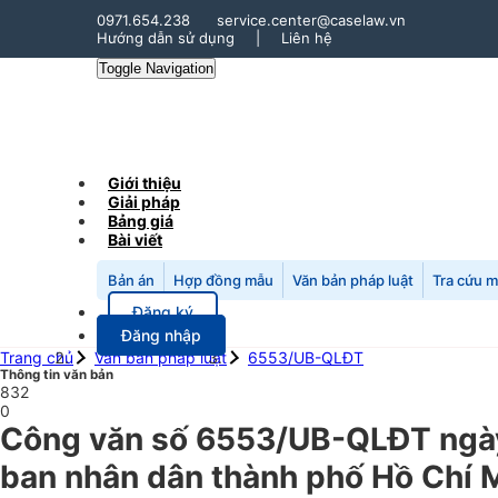
0971.654.238
service.center@caselaw.vn
Hướng dẫn sử dụng
|
Liên hệ
Toggle Navigation
Giới thiệu
Giải pháp
Bảng giá
Bài viết
Bản án
Hợp đồng mẫu
Văn bản pháp luật
Tra cứu 
Đăng ký
Đăng nhập
Trang chủ
Văn bản pháp luật
6553/UB-QLĐT
Thông tin văn bản
832
0
Công văn số 6553/UB-QLĐT ngày 
ban nhân dân thành phố Hồ Chí M