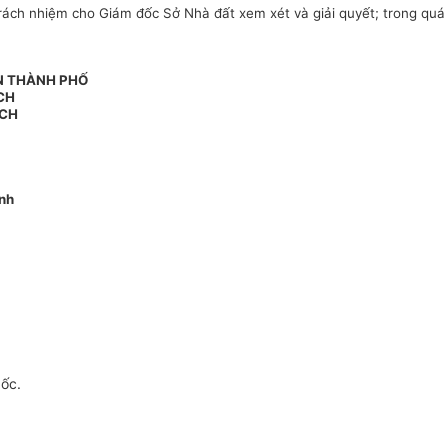
ch nhiệm cho Giám đốc Sở Nhà đất xem xét và giải quyết; trong quá tr
N THÀNH PHỐ
CH
ỊCH
nh
gốc.