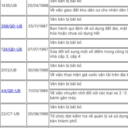
Văn bản bị bãi bỏ
1435/UB
25/04/1988
Về việc giao đất khu dân cư cho nhân dân
Văn bản bị bãi bỏ
268/QĐ-UB
25/11/1987
Ban hành qui định về sử dụng đất đai, mặ
hóa hoặc chưa sử dụng hết
Văn bản bị bãi bỏ
1
34/QĐ-UB
07/07/1987
Sửa đổi bổ sung một số điểm trong công t
nhà cấp 3, cấp 4
Văn bản bị bãi bỏ
2012/UB
30/06/1986
Về việc thực hiện giá cước vận tải trên địa
Văn bản bị bãi bỏ
44/QĐ-UB
11/03/1986
Về việc chuyên chở đối với các loại xe 2 -3
bánh gắn máy
Văn bản bị bãi bỏ
22/CT-UB
20/08/1986
Tổ chức đợt kiểm tra về quản lý và sử dụng
bàn thành phố