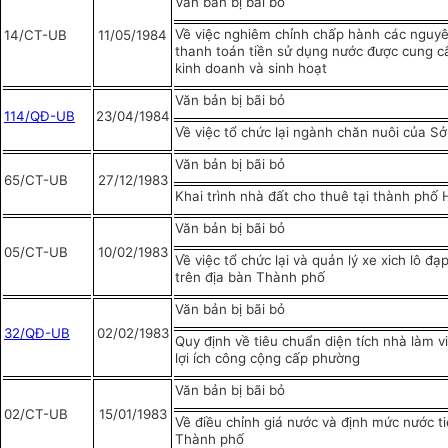
Văn bản bị bãi bỏ
Về việc nghiêm chỉnh chấp hành các nguyê
14/CT-UB
11/05/1984
thanh toán tiền sử dụng nước được cung c
kinh doanh và sinh hoạt
Văn bản bị bãi bỏ
114/QĐ-UB
23/04/1984
Về việc tổ chức lại ngành chăn nuôi của S
Văn bản bị bãi bỏ
65/CT-UB
27/12/1983
Khai trình nhà đất cho thuê tại thành phố
Văn bản bị bãi bỏ
05/CT-UB
10/02/1983
Về việc tổ chức lại và quản lý xe xich lô đạ
trên địa bàn Thành phố
Văn bản bị bãi bỏ
32/QĐ-UB
02/02/1983
Quy định về tiêu chuẩn diện tích nhà làm v
lợi ích công cộng cấp phường
Văn bản bị bãi bỏ
02/CT-UB
15/01/1983
Về điều chỉnh giá nước và định mức nước ti
Thành phố