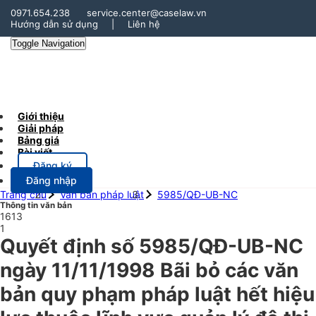
0971.654.238
service.center@caselaw.vn
Hướng dẫn sử dụng
|
Liên hệ
Toggle Navigation
Giới thiệu
Giải pháp
Bảng giá
Bài viết
Đăng ký
Đăng nhập
Trang chủ
Văn bản pháp luật
5985/QĐ-UB-NC
Thông tin văn bản
1613
1
Quyết định số 5985/QĐ-UB-NC
ngày 11/11/1998 Bãi bỏ các văn
bản quy phạm pháp luật hết hiệu