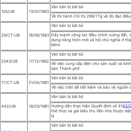
Văn bản bị bãi bỏ
105/UB
13/01/1983
Về thi hành Chỉ thị 299/TTg về đo đạc điều
Văn bản bị bãi bỏ
Đẩy mạnh công tác điều chỉnh ruộng đất, c
29/CT-UB
18/06/1983
dựng nông thôn mới xã hội chủ nghĩa ở th
Minh
Văn bản bị bãi bỏ
2343/UB
17/12/1982
Về việc cung cấp điện cho sản xuất và kinh
bàn Thành phố
Văn bản bị bãi bỏ
17/CT-UB
21/04/1981
Về việc triệt để tiết kiệm và bảo vệ nguồn 
Văn bản bị bãi bỏ
Hướng dẫn thực hiện Quyết định số 41
42/
442/UB
18/03/1981
thể thức và giá biểu thu tiền nhà thuộc d
lý
Văn bản bị bãi bỏ