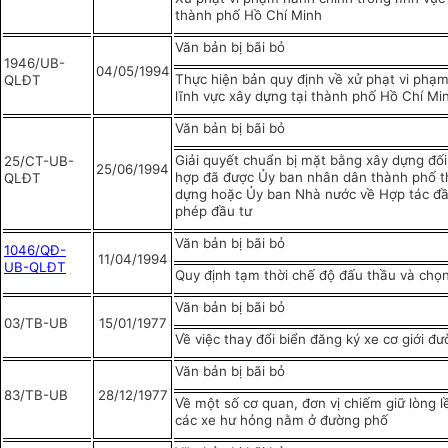
thành phố Hồ Chí Minh
Văn bản bị bãi bỏ
1946/UB-
04/05/1994
Thực hiện bản quy định về xử phạt vi phạm
QLĐT
lĩnh vực xây dựng tại thành phố Hồ Chí Mi
Văn bản bị bãi bỏ
Giải quyết chuẩn bị mặt bằng xây dựng đối
25/CT-UB-
25/06/1994
hợp đã được Ủy ban nhân dân thành phố t
QLĐT
dựng hoặc Ủy ban Nhà nước về Hợp tác đầ
phép đầu tư
Văn bản bị bãi bỏ
1046/QĐ-
11/04/1994
UB-QLĐT
Quy định tạm thời chế độ đấu thầu và chọ
Văn bản bị bãi bỏ
03/TB-UB
15/01/1977
Về việc thay đổi biển đăng ký xe cơ giới đ
Văn bản bị bãi bỏ
83/TB-UB
28/12/1977
Về một số cơ quan, đơn vị chiếm giữ lòng l
các xe hư hỏng nằm ở đường phố