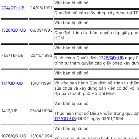
Văn bản bị bãi bỏ
204/QĐ-UB
24/06/1991
Quy định về cấp giấy phép xây dựng tại T
Văn bản bị bãi bỏ
13
28/QĐ-UB
06/09/1993
Quy định trình tự thẩm quyền cấp giấy phé
HCM
Văn bản bị bãi bỏ
762/TB-UB
22/10/1993
Đính chính Quyết định 13
28/QĐ-UB
ngày 0
trình tự thẩm quyền cấp giấy phép xây dự
Văn bản bị bãi bỏ
Về việc ban hành Quy định về trình tự th
117/QĐ-UB
13/01/1994
sửa chữa và xây dựng bán kiên cố đối với n
địa bàn thành phố Hồ Chí Minh
Văn bản bị bãi bỏ
1417/UB
05/04/1994
Thực hiện một số Điều khoản trong quy đị
117/QĐ-UB
-QLĐT ngày 03/01/1994
Văn bản bị bãi bỏ
1076/QĐ-UB
13/04/1994
Xử phạt vi phạm hành chính trong lĩnh vực