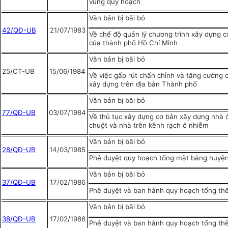
vùng quy hoạch
Văn bản bị bãi bỏ
42/QĐ-UB
21/07/1983
Về chế độ quản lý chương trình xây dựng c
của thành phố Hồ Chí Minh
Văn bản bị bãi bỏ
25/CT-UB
15/06/1984
Về việc gấp rút chấn chỉnh và tăng cường 
xây dựng trên địa bàn Thành phố
Văn bản bị bãi bỏ
77/QĐ-UB
03/07/1984
Về thủ tục xây dựng cơ bản xây dựng nhà ở
chuột và nhà trên kênh rạch ô nhiễm
Văn bản bị bãi bỏ
28/QĐ-UB
14/03/1985
Phê duyệt quy hoạch tổng mặt bằng huyệ
Văn bản bị bãi bỏ
37/QĐ-UB
17/02/1986
Phê duyệt và ban hành quy hoạch tổng th
Văn bản bị bãi bỏ
38/QĐ-UB
17/02/1986
Phê duyệt và ban hành quy hoạch tổng th