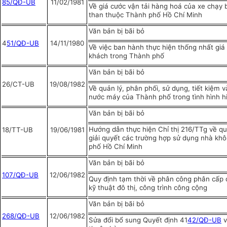
85/QĐ-UB
11/02/1981
Về giá cước vận tải hàng hoá của xe chạy 
than thuộc Thành phố Hồ Chí Minh
Văn bản bị bãi bỏ
4
51/QĐ-UB
14/11/1980
Về việc ban hành thực hiện thống nhất giá
khách trong Thành phố
Văn bản bị bãi bỏ
26/CT-UB
19/08/1982
Về quản lý, phân phối, sử dụng, tiết kiệm 
nước máy của Thành phố trong tình hình h
Văn bản bị bãi bỏ
Hướng dẫn thực hiện Chỉ thị 216/TTg về qu
18/TT-UB
19/06/1981
giải quyết các trường hợp sử dụng nhà khô
phố Hồ Chí Minh
Văn bản bị bãi bỏ
107/QĐ-UB
12/06/1982
Quy định tạm thời về phân công phân cấp q
kỹ thuật đô thị, công trình công cộng
Văn bản bị bãi bỏ
268/QĐ-UB
12/06/1982
Sửa đổi bổ sung Quyết định 41
42/QĐ-UB
v