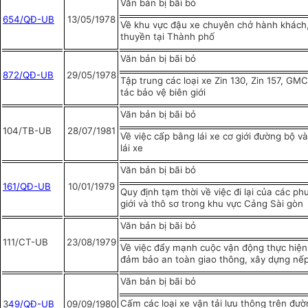
Văn bản bị bãi bỏ
654/QĐ-UB
13/05/1978
Về khu vực đậu xe chuyên chở hành khách
thuyền tại Thành phố
Văn bản bị bãi bỏ
872/QĐ-UB
29/05/1978
Tập trung các loại xe Zin 130, Zin 157, GM
tác bảo vệ biên giới
Văn bản bị bãi bỏ
104/TB-UB
28/07/1981
Về việc cấp bằng lái xe cơ giới đường bộ v
lái xe
Văn bản bị bãi bỏ
161/QĐ-UB
10/01/1979
Quy định tạm thời về việc đi lại của các ph
giới và thô sơ trong khu vực Cảng Sài gòn
Văn bản bị bãi bỏ
111/CT-UB
23/08/1979
Về việc đẩy mạnh cuộc vận động thực hiện t
đảm bảo an toàn giao thông, xây dựng nế
Văn bản bị bãi bỏ
Cấm các loại xe vận tải lưu thông trên đ
3
49/QĐ-UB
09/09/1980