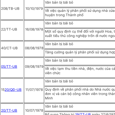
Văn bản bị bãi bỏ
208/TB-UB
10/10/1979
Về việc quản lý phân phối sử dụng nhà cửa
huyện trong Thành phố
Văn bản bị bãi bỏ
22/TT-UB
16/08/1978
Một số quy định cụ thể đối với người Hoa,
xuất tiểu thủ công nghiệp trốn đi nước ngo
Văn bản bị bãi bỏ
40/CT-UB
08/08/1978
Tăng cường quản lý phân phối sử dụng hợp
Văn bản bị bãi bỏ
05/TT-UB
09/08/1979
Về việc tạm thu tiền nhà, điện, nước của 
viên chức
Văn bản bị bãi bỏ
Quy định về phân phối nhà do Nhà nước qu
15
20/QĐ-UB
11/07/1978
đơn vị và cán bộ công nhân viên trong thà
Minh
Văn bản bị bãi bỏ
20/TT-UB
10/07/1978
Bổ sung Thông tri
19/TT-UB
ngày 27/6/19