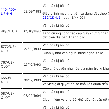
Văn bản bị bãi bỏ
1404/QĐ-
28/09/1993
Điều chỉnh mức thu tiền sử dụng đất theo 
UB-NN
239/QĐ-UB
ngày 15/4/1991
Văn bản bị bãi bỏ
48/CT-UB
01/10/1993
Tăng cường công tác cấp giấy chứng nhận
đất trên địa bàn Thành phố
Văn bản bị bãi bỏ
5772/UB-
22/10/1993
QLĐT
Quản lý nhà cho người nước ngoài thuê
Văn bản bị bãi bỏ
767/UB-
25/10/1993
QLĐT
Cấp chủ quyền nhà hóa giá nằm trong khu
Văn bản bị bãi bỏ
6553/UB-
06/12/1993
QLĐT
Vể việc giải quyết hồ sơ nhà liên quan đến 
Văn bản bị bãi bỏ
587/UB-
05/02/1994
QLĐT
Giao nhiệm vụ cho Sở Nhà đất xét cấp số 
Văn bản bị bãi bỏ