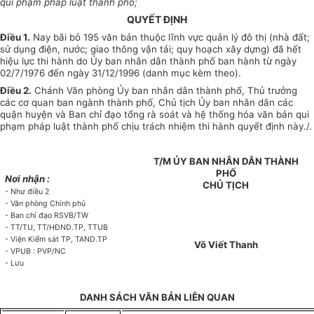
qui phạm pháp luật thành phố;
QUYẾT ĐỊNH
Điều 1.
Nay bãi bỏ 195 văn bản thuộc lĩnh vực quản lý đô thị (nhà đất;
sử dụng điện, nước; giao thông vận tải; quy hoạch xây dựng) đã hết
hiệu lực thi hành do Ủy ban nhân dân thành phố ban hành từ ngày
02/7/1976 đến ngày 31/12/1996 (danh mục kèm theo).
Điều 2.
Chánh Văn phòng Ủy ban nhân dân thành phố, Thủ trưởng
các cơ quan ban ngành thành phố, Chủ tịch Ủy ban nhân dân các
quận huyện và Ban chỉ đạo tổng rà soát và hệ thống hóa văn bản qui
phạm pháp luật thành phố chịu trách nhiệm thi hành quyết định này./.
T/M ỦY BAN NHÂN DÂN THÀNH
PHỐ
Nơi nhận :
CHỦ TỊCH
- Như điều 2
- Văn phòng Chính phủ
- Ban chỉ đạo RSVB/TW
- TT/TU, TT/HĐND.TP, TTUB
- Viện Kiểm sát TP, TAND.TP
Võ Viết Thanh
- VPUB : PVP/NC
- Lưu
DANH SÁCH VĂN BẢN LIÊN QUAN