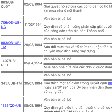
863/UB-
02/03/1994
Giải quyết hồ sơ của các công dân có hộ k
QLĐT
xin mua nhà ở nội thành
Văn bản bị bãi bỏ
706/QĐ-UB-
11/03/1994
Quy định về phân công phân cấp giải quyết
NC
của công dân trên địa bàn Thành phố
Văn bản bị bãi bỏ
883/QĐ-UB-
29/03/1994
Sửa đổi mức thu và tổ chức thu, nộp tiền s
TM
chuyển mục đích sang xây dựng
Văn bản bị bãi bỏ
1407/UB-
05/04/1994
QLĐT
Mua bán nhà cửa của các đơn vị quốc doa
Văn bản bị bãi bỏ
Giải thích một số điểm trong Quyết định
8
3457/UB-TM
30/07/1994
ngày 29/3/1994 của Ủy ban nhân dân thành
sử dụng đất
Văn bản bị bãi bỏ
1336/QĐ-UB
05/05/1994
Quy định giá biểu thu tiền thuê kho bãi do
thành phố Hồ Chí Minh quản lý