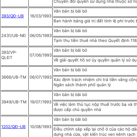
Chuyển đổi quyền sử dụng nhà thuộc sở h
Văn bản bị bãi bỏ
393/QĐ-UB
16/03/1993
Ban hành bảng giá trị đất tính lệ phí trước 
Văn bản bị bãi bỏ
2431/UB-NĐ
06/05/1993
Tạm thu tiền thuê nhà theo Quyết định 11
Văn bản bị bãi bỏ
393/VP-
07/06/1993
QLĐT
Về giải quyết hồ sơ ủy quyền quản lý sử d
Văn bản bị bãi bỏ
3666/UB-TM
06/07/1993
Xác định trách nhiệm chi trả tiền vắng cộ
Ngân sách thành phố quản lý
Văn bản bị bãi bỏ
3949/UB-TM
19/07/1993
Về việc làm thủ tục nộp thuế trước bạ và t
được cấp chủ quyền nhà
Văn bản bị bãi bỏ
1202/QĐ-UB
10/08/1993
Điều chỉnh sắp xếp lại chỗ ở của các hộ dâ
dựng nhà cửa, vật kiến trúc ven kênh rạch