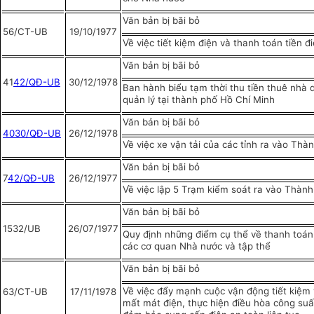
Văn bản bị bãi bỏ
56/CT-UB
19/10/1977
Về việc tiết kiệm điện và thanh toán tiền đ
Văn bản bị bãi bỏ
41
42/QĐ-UB
30/12/1978
Ban hành biểu tạm thời thu tiền thuê nhà 
quản lý tại thành phố Hồ Chí Minh
Văn bản bị bãi bỏ
4030/QĐ-UB
26/12/1978
Về việc xe vận tải của các tỉnh ra vào Thà
Văn bản bị bãi bỏ
7
42/QĐ-UB
26/12/1977
Về việc lập 5 Trạm kiểm soát ra vào Thàn
Văn bản bị bãi bỏ
1532/UB
26/07/1977
Quy định những điểm cụ thể về thanh toán 
các cơ quan Nhà nước và tập thể
Văn bản bị bãi bỏ
Về việc đẩy mạnh cuộc vận động tiết kiệm
63/CT-UB
17/11/1978
mất mát điện, thực hiện điều hòa công suấ