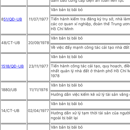
đảm bảo cung cấp điện an toàn liên tục
Văn bản bị bãi bỏ
Tiến hành kiểm tra đăng ký trụ sở, nhà làm
8
51/QĐ-UB
11/07/1977
các cơ quan xí nghiệp, đoàn thể Trung ươ
Hồ Chí Minh
Văn bản bị bãi bỏ
48/CT-UB
20/09/1978
Về việc đẩy mạnh công tác cải tạo nhà đất
Văn bản bị bãi bỏ
Tiến hành công tác cải tạo, quy hoạch, điề
1518/QĐ-UB
23/11/1977
nhất quản lý nhà đất ở thành phố Hồ Chí 
1978
Văn bản bị bãi bỏ
1880/UB
11/11/1976
Hướng dẫn việc kiểm kê xử lý tài sản vắng
Văn bản bị bãi bỏ
14/CT-UB
02/04/1977
Hướng dẫn xử lý tạm thời tài sản của người
ngoài bị bắt lại
Văn bản bị bãi bỏ