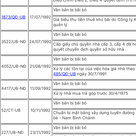
Điều chỉnh Điều 2, Điều 4 Quyết định 170 
Văn bản bị bãi bỏ
1873/QĐ-UB
17/07/1992
Giá biểu thu tiền thuê kho bãi do Công ty
quản lý
Văn bản bị bãi bỏ
3522/UB-NĐ
24/07/1992
Cấp giấy chủ quyền nhà cấp 3, cấp 4 đã hó
quyết chuyển dịch quyền sở hữu nhà
Văn bản bị bãi bỏ
4052/UB-NĐ
21/08/1992
Xử lý các tồn tại của việc hóa giá nhà the
4
85/QĐ-UB
ngày 30/7/1991
Văn bản bị bãi bỏ
4417/UB-NĐ
11/09/1992
Xử lý nhà mua trả góp trước 30/4/1975
Văn bản bị bãi bỏ
52/CT-UB
10/11/1992
Chuẩn bị mặt bằng xây dựng tuyến đường 
bè - Nam Bình Chánh
Văn bản bị bãi bỏ
227/UB-NĐ
23/11/1992