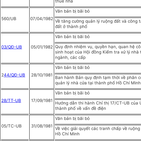
thuê nhà
Văn bản bị bãi bỏ
560/UB
07/04/1982
Về tăng cường quản lý ruộng đất và công t
đất ở thành phố
Văn bản bị bãi bỏ
Quy định nhiệm vụ, quyền hạn, quan hệ cô
03/QĐ-UB
05/01/1982
sinh hoạt của Hội đồng Kiểm tra xử lý nhà
ngành, các cấp
Văn bản bị bãi bỏ
2
44/QĐ-UB
28/10/1981
Ban hành Bản quy định tạm thời về phân 
quản lý nhà cửa tại thành phố Hồ Chí Minh
Văn bản bị bãi bỏ
28/TT-UB
17/09/1981
Hướng dẫn thi hành Chỉ thị 17/CT-UB của
thành phố về vấn đề điện
Văn bản bị bãi bỏ
05/TC-UB
31/08/1981
Về việc giải quyết các tranh chấp về ruộn
Hồ Chí Minh