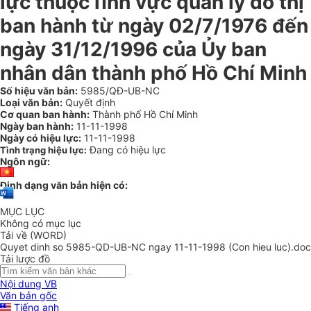
lực thuộc lĩnh vực quản lý đô thị
ban hành từ ngày 02/7/1976 đến
ngày 31/12/1996 của Ủy ban
nhân dân thành phố Hồ Chí Minh
Số hiệu văn bản:
5985/QĐ-UB-NC
Loại văn bản:
Quyết định
Cơ quan ban hành:
Thành phố Hồ Chí Minh
Ngày ban hành:
11-11-1998
Ngày có hiệu lực:
11-11-1998
Đang có hiệu lực
Tình trạng hiệu lực:
Ngôn ngữ:
Định dạng văn bản hiện có:
MỤC LỤC
Không có mục lục
Tải về (WORD)
Quyet dinh so 5985-QD-UB-NC ngay 11-11-1998 (Con hieu luc).doc
Tải lược đồ
Nội dung VB
Văn bản gốc
Tiếng anh