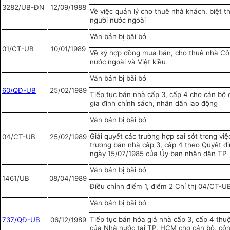
3282/UB-ĐN
12/09/1988
Về việc quản lý cho thuê nhà khách, biệt th
người nước ngoài
Văn bản bị bãi bỏ
01/CT-UB
10/01/1989
Về ký hợp đồng mua bán, cho thuê nhà Cô
nước ngoài và Việt kiều
Văn bản bị bãi bỏ
60/QĐ-UB
25/02/1989
Tiếp tục bán nhà cấp 3, cấp 4 cho cán bộ 
gia đình chính sách, nhân dân lao động
Văn bản bị bãi bỏ
Giải quyết các trường hợp sai sót trong việ
04/CT-UB
25/02/1989
trương bán nhà cấp 3, cấp 4 theo Quyết đ
ngày 15/07/1985 của Ủy ban nhân dân TP
Văn bản bị bãi bỏ
1461/UB
08/04/1989
Điều chỉnh điểm 1, điểm 2 Chỉ thị 04/CT-
Văn bản bị bãi bỏ
Tiếp tục bán hóa giá nhà cấp 3, cấp 4 thu
7
37/QĐ-UB
06/12/1989
của Nhà nước tại TP. HCM cho cán bộ, côn