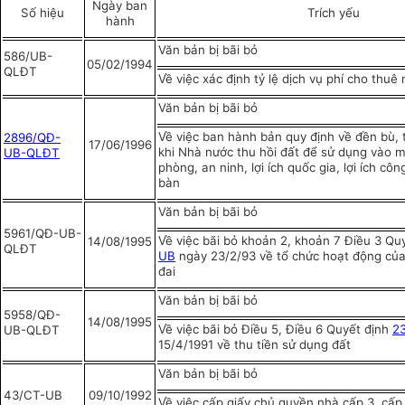
Ngày ban
Số hiệu
Trích yếu
hành
Văn bản bị bãi bỏ
586/UB-
05/02/1994
QLĐT
Về việc xác định tỷ lệ dịch vụ phí cho thuê
Văn bản bị bãi bỏ
Về việc ban hành bản quy định về đền bù, t
2896/QĐ-
17/06/1996
khi Nhà nước thu hồi đất để sử dụng vào 
UB-QLĐT
phòng, an ninh, lợi ích quốc gia, lợi ích côn
bàn
Văn bản bị bãi bỏ
5961/QĐ-UB-
Về việc bãi bỏ khoản 2, khoản 7 Điều 3 Qu
14/08/1995
QLĐT
UB
ngày 23/2/93 về tổ chức hoạt động của
đai
Văn bản bị bãi bỏ
5958/QĐ-
14/08/1995
Về việc bãi bỏ Điều 5, Điều 6 Quyết định
2
UB-QLĐT
15/4/1991 về thu tiền sử dụng đất
Văn bản bị bãi bỏ
43/CT-UB
09/10/1992
Về việc cấp giấy chủ quyền nhà cấp 3, cấp