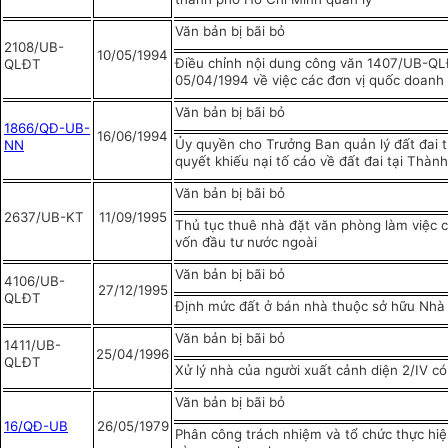
Văn bản bị bãi bỏ
2108/UB-
10/05/1994
Điều chỉnh nội dung công văn 1407/UB-Q
QLĐT
05/04/1994 về việc các đơn vị quốc doanh
Văn bản bị bãi bỏ
1866/QĐ-UB-
16/06/1994
Ủy quyền cho Trưởng Ban quản lý đất đai t
NN
quyết khiếu nại tố cáo về đất đai tại Thàn
Văn bản bị bãi bỏ
2637/UB-KT
11/09/1995
Thủ tục thuê nhà đặt văn phòng làm việc c
vốn đầu tư nước ngoài
Văn bản bị bãi bỏ
4106/UB-
27/12/1995
QLĐT
Định mức đất ở bán nhà thuộc sở hữu Nhà
Văn bản bị bãi bỏ
1411/UB-
25/04/1996
QLĐT
Xử lý nhà của người xuất cảnh diện 2/IV c
Văn bản bị bãi bỏ
16/QĐ-UB
26/05/1979
Phân công trách nhiệm và tổ chức thực hi