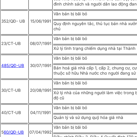
đình chính sách và người dân lao động đa
Văn bản bị bãi bỏ
352/QĐ- UB
15/06/1991
Quy định nguyên tắc, thủ tục bán nhà xư
chủ
Văn bản bị bãi bỏ
23/CT-UB
08/07/1991
Xử lý tình trạng chiếm dụng nhà tại Thành
Văn bản bị bãi bỏ
4
85/QĐ-UB
30/07/1991
Bán hoá giá nhà cấp 1, cấp 2, chung cư, cư
thuộc sở hữu Nhà nước cho người đang sử
Văn bản bị bãi bỏ
30/CT-UB
20/08/1991
Xử lý nhà của những người làm việc trong b
độ cũ
Văn bản bị bãi bỏ
40/CT-UB
04/11/1991
Quản lý và sử dụng quỹ hóa giá nhà
Văn bản bị bãi bỏ
5
60/QĐ-UB
07/04/1992