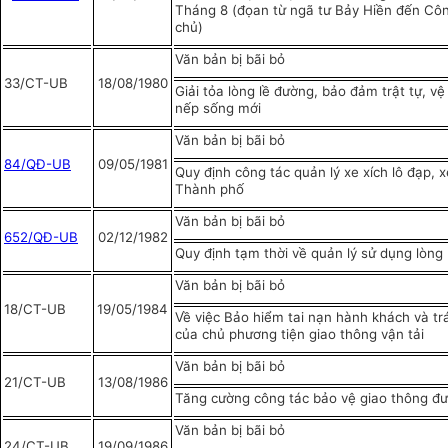
Tháng 8 (đọan từ ngã tư Bảy Hiền đến Cô
chủ)
Văn bản bị bãi bỏ
33/CT-UB
18/08/1980
Giải tỏa lòng lề đường, bảo đảm trật tự, vệ
nếp sống mới
Văn bản bị bãi bỏ
84/QĐ-UB
09/05/1981
Quy định công tác quản lý xe xích lô đạp, 
Thành phố
Văn bản bị bãi bỏ
652/QĐ-UB
02/12/1982
Quy định tạm thời về quản lý sử dụng lòng
Văn bản bị bãi bỏ
18/CT-UB
19/05/1984
Về việc Bảo hiểm tai nạn hành khách và t
của chủ phương tiện giao thông vận tải
Văn bản bị bãi bỏ
21/CT-UB
13/08/1986
Tăng cường công tác bảo vệ giao thông đ
Văn bản bị bãi bỏ
24/CT-UB
19/09/1986