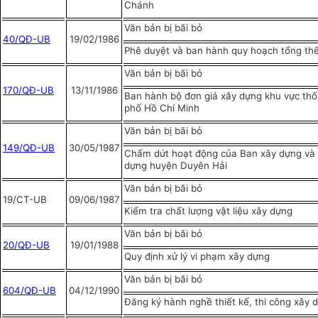
Chánh
Văn bản bị bãi bỏ
40/QĐ-UB
19/02/1986
Phê duyệt và ban hành quy hoạch tổng th
Văn bản bị bãi bỏ
170/QĐ-UB
13/11/1986
Ban hành bộ đơn giá xây dựng khu vực th
phố Hồ Chí Minh
Văn bản bị bãi bỏ
1
49/QĐ-UB
30/05/1987
Chấm dứt hoạt động của Ban xây dựng và 
dựng huyện Duyên Hải
Văn bản bị bãi bỏ
19/CT-UB
09/06/1987
Kiểm tra chất lượng vật liệu xây dựng
Văn bản bị bãi bỏ
20/QĐ-UB
19/01/1988
Quy định xử lý vi phạm xây dựng
Văn bản bị bãi bỏ
604/QĐ-UB
04/12/1990
Đăng ký hành nghề thiết kế, thi công xây 