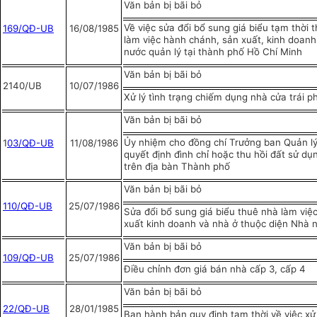
Văn bản bị bãi bỏ
Về việc sửa đổi bổ sung giá biểu tạm thời 
169/QĐ-UB
16/08/1985
làm việc hành chánh, sản xuất, kinh doanh
nước quản lý tại thành phố Hồ Chí Minh
Văn bản bị bãi bỏ
2140/UB
10/07/1986
Xử lý tình trạng chiếm dụng nhà cửa trái p
Văn bản bị bãi bỏ
Ủy nhiệm cho đồng chí Trưởng ban Quản lý
1
03/QĐ-UB
11/08/1986
quyết định đình chỉ hoặc thu hồi đất sử dụn
trên địa bàn Thành phố
Văn bản bị bãi bỏ
110/QĐ-UB
25/07/1986
Sửa đổi bổ sung giá biểu thuê nhà làm việ
xuất kinh doanh và nhà ở thuộc diện Nhà 
Văn bản bị bãi bỏ
109/QĐ-UB
25/07/1986
Điều chỉnh đơn giá bán nhà cấp 3, cấp 4
Văn bản bị bãi bỏ
22/QĐ-UB
28/01/1985
Ban hành bản quy định tạm thời về việc xử