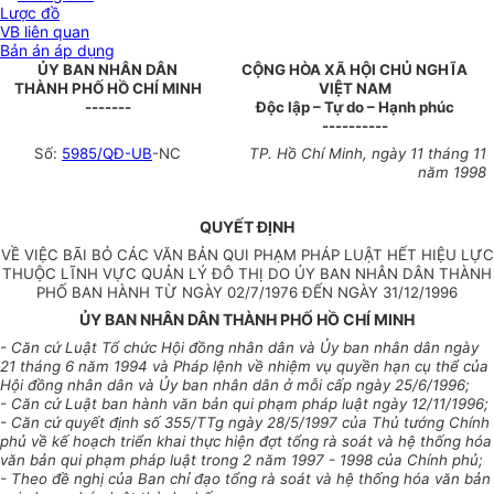
Lược đồ
VB liên quan
Bản án áp dụng
ỦY BAN NHÂN DÂN
CỘNG HÒA XÃ HỘI CHỦ NGHĨA
THÀNH PHỐ HỒ CHÍ MINH
VIỆT NAM
-------
Độc lập – Tự do – Hạnh phúc
----------
Số:
59
85/QĐ-UB
-NC
TP. Hồ Chí Minh, ngày 11 tháng 11
năm 1998
QUYẾT ĐỊNH
VỀ VIỆC BÃI BỎ CÁC VĂN BẢN QUI PHẠM PHÁP LUẬT HẾT HIỆU LỰC
THUỘC LĨNH VỰC QUẢN LÝ ĐÔ THỊ DO ỦY BAN NHÂN DÂN THÀNH
PHỐ BAN HÀNH TỪ NGÀY 02/7/1976 ĐẾN NGÀY 31/12/1996
ỦY BAN NHÂN DÂN THÀNH PHỐ HỒ CHÍ MINH
- Căn cứ Luật Tổ chức Hội đồng nhân dân và Ủy ban nhân dân ngày
21 tháng 6 năm 1994 và Pháp lệnh về nhiệm vụ quyền hạn cụ thể của
Hội đồng nhân dân và Ủy ban nhân dân ở mỗi cấp ngày 25/6/1996;
- Căn cứ Luật ban hành văn bản qui phạm pháp luật ngày 12/11/1996;
- Căn cứ quyết định số 355/TTg ngày 28/5/1997 của Thủ tướng Chính
phủ về kế hoạch triển khai thực hiện đợt tổng rà soát và hệ thống hóa
văn bản qui phạm pháp luật trong 2 năm 1997 - 1998 của Chính phủ;
- Theo đề nghị của Ban chỉ đạo tổng rà soát và hệ thống hóa văn bản