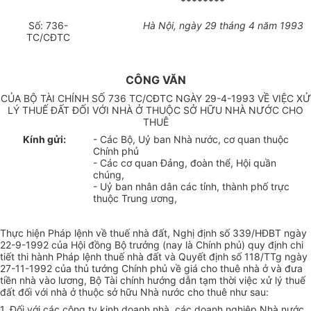
********
Số: 736-
Hà Nội, ngày 29 tháng 4 năm 1993
TC/CĐTC
CÔNG VĂN
CỦA BỘ TÀI CHÍNH SỐ 736 TC/CĐTC NGÀY 29-4-1993 VỀ VIỆC XỬ
LÝ THUẾ ĐẤT ĐỐI VỚI NHÀ Ở THUỘC SỞ HỮU NHÀ NƯỚC CHO
THUÊ
Kính gửi:
- Các Bộ, Uỷ ban Nhà nước, cơ quan thuộc
Chính phủ
- Các cơ quan Đảng, đoàn thể, Hội quần
chúng,
- Uỷ ban nhân dân các tỉnh, thành phố trực
thuộc Trung ương,
Thực hiện Pháp lệnh về thuế nhà đất, Nghị định số 339/HĐBT ngày
22-9-1992 của Hội đồng Bộ trưởng (nay là Chính phủ) quy định chi
tiết thi hành Pháp lệnh thuế nhà đất và Quyết định số 118/TTg ngày
27-11-1992 của thủ tướng Chính phủ về giá cho thuê nhà ở và đưa
tiền nhà vào lương, Bộ Tài chính hướng dẫn tạm thời việc xử lý thuế
đất đối với nhà ở thuộc sở hữu Nhà nước cho thuê như sau:
1. Đối với các công ty kinh doanh nhà, các doanh nghiệp Nhà nước,