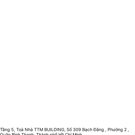
Tầng 5, Toà Nhà TTM BUILDING, Số 309 Bạch Đằng , Phường 2 ,
Quận Bình Thạnh, Thành phố Hồ Chí Minh