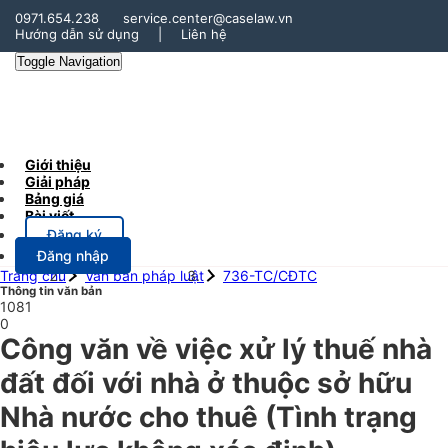
0971.654.238
service.center@caselaw.vn
Hướng dẫn sử dụng
|
Liên hệ
Toggle Navigation
Giới thiệu
Giải pháp
Bảng giá
Bài viết
Đăng ký
Đăng nhập
Trang chủ
Văn bản pháp luật
736-TC/CĐTC
Thông tin văn bản
1081
0
Công văn về việc xử lý thuế nhà
đất đối với nhà ở thuộc sở hữu
Nhà nước cho thuê
(Tình trạng