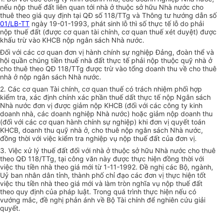
nếu nộp thuế đất liên quan tới nhà ở thuộc sở hữu Nhà nước cho
thuê theo giá quy định tại QĐ số 118/TTg và Thông tư hướng dẫn số
01/LB-TT
ngày 19-01-1993, phát sinh lỗ thì số thực tế lỗ do phải
nộp thuế đất (được cơ quan tài chính, cơ quan thuế xét duyệt) được
khấu trừ vào KHCB nộp ngân sách Nhà nước.
Đối với các cơ quan đơn vị hành chính sự nghiệp Đảng, đoàn thể và
hội quần chúng tiền thuế nhà đất thực tế phải nộp thuộc quỹ nhà ở
cho thuê theo QĐ 118/TTg được trừ vào tổng doanh thu về cho thuê
nhà ở nộp ngân sách Nhà nước.
2. Các cơ quan Tài chính, cơ quan thuế có trách nhiệm phối hợp
kiểm tra, xác định chính xác phần thuế dất thực tế nộp Ngân sách
Nhà nước đơn vị được giảm nộp KHCB (đối với các công ty kinh
doanh nhà, các doanh nghiệp Nhà nước) hoặc giảm nộp doanh thu
(đối với các cơ quan hành chính sự nghiệp) khi đơn vị quyết toán
KHCB, doanh thu quỹ nhà ở, cho thuê nộp ngân sách Nhà nước,
đồng thời với việc kiểm tra nghiệp vụ nộp thuế đất của đơn vị.
3. Việc xử lý thuế đất đối với nhà ở thuộc sở hữu Nhà nước cho thuê
theo QĐ 118/TTg, tại công văn này được thực hiện đồng thời với
việc thu tiền nhà theo giá mới từ 1-11-1992. Đề nghị các Bộ, ngành,
Uỷ ban nhân dân tỉnh, thành phố chỉ đạo các đơn vị thực hiện tốt
việc thu tiền nhà theo giá mới và làm tròn nghĩa vụ nộp thuế đất
theo quy định của pháp luật. Trong quá trình thực hiện nếu có
vướng mắc, đề nghị phản ánh về Bộ Tài chính để nghiên cứu giải
quyết.