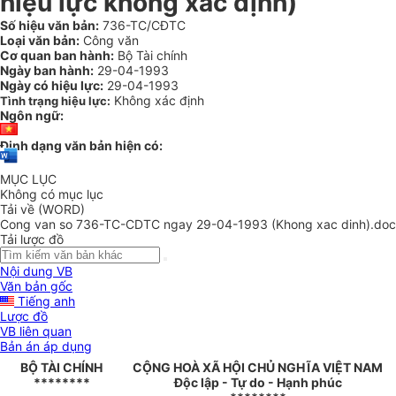
hiệu lực không xác định)
Số hiệu văn bản:
736-TC/CĐTC
Loại văn bản:
Công văn
Cơ quan ban hành:
Bộ Tài chính
Ngày ban hành:
29-04-1993
Ngày có hiệu lực:
29-04-1993
Không xác định
Tình trạng hiệu lực:
Ngôn ngữ:
Định dạng văn bản hiện có:
MỤC LỤC
Không có mục lục
Tải về (WORD)
Cong van so 736-TC-CDTC ngay 29-04-1993 (Khong xac dinh).doc
Tải lược đồ
Nội dung VB
Văn bản gốc
Tiếng anh
Lược đồ
VB liên quan
Bản án áp dụng
BỘ TÀI CHÍNH
CỘNG HOÀ XÃ HỘI CHỦ NGHĨA VIỆT NAM
********
Độc lập - Tự do - Hạnh phúc