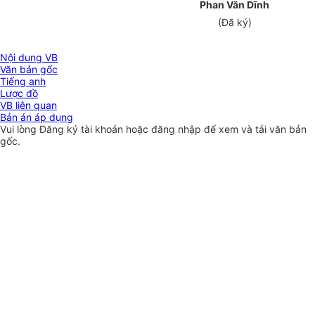
Phan Văn Dĩnh
(Đã ký)
Nội dung VB
Văn bản gốc
Tiếng anh
Lược đồ
VB liên quan
Bản án áp dụng
Vui lòng
Đăng ký
tài khoản hoặc
đăng nhập
để xem và tải văn bản
gốc.