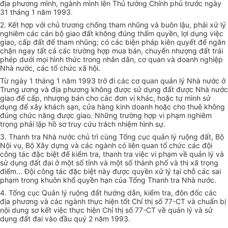
địa phương mình, ngành mình lên Thủ tướng Chính phủ trước ngày
31 tháng 1 năm 1993.
2. Kết hợp với chủ trương chống tham nhũng và buôn lậu, phải xử lý
nghiêm các cán bộ giao đất không đúng thẩm quyền, lợi dụng việc
giao, cấp đất để tham nhũng; có các biện pháp kiên quyết để ngăn
chặn ngay tất cả các trường hợp mua bán, chuyển nhượng đất trái
phép dưới mọi hình thức trong nhân dân, cơ quan và doanh nghiệp
Nhà nước, các tổ chức xã hội.
Từ ngày 1 tháng 1 năm 1993 trở đi các cơ quan quản lý Nhà nước ở
Trung ương và địa phương không được sử dụng đất được Nhà nước
giao để cấp, nhượng bán cho các đơn vị khác, hoặc tự mình sử
dụng để xây khách sạn, cửa hàng kinh doanh hoặc cho thuê không
đúng chức năng được giao. Những trường hợp vi phạm nghiêm
trọng phải lập hồ sơ truy cứu trách nhiệm hình sự.
3. Thanh tra Nhà nước chủ trì cùng Tổng cục quản lý ruộng đất, Bộ
Nội vụ, Bộ Xây dựng và các ngành có liên quan tổ chức các đội
công tác đặc biệt để kiểm tra, thanh tra việc vi phạm về quản lý và
sử dụng đất đai ở một số tỉnh và một số thành phố và thị xã trọng
điểm... Đội công tác đặc biệt này được quyền xử lý tại chỗ các sai
phạm trong khuôn khổ quyền hạn của Tổng Thanh tra Nhà nước.
4. Tổng cục Quản lý ruộng đất hướng dẫn, kiểm tra, đôn đốc các
địa phương và các ngành thực hiện tốt Chỉ thị số 77-CT và chuẩn bị
nội dung sơ kết việc thực hiện Chỉ thị số 77-CT về quản lý và sử
dụng đất đai vào đầu quý 2 năm 1993.