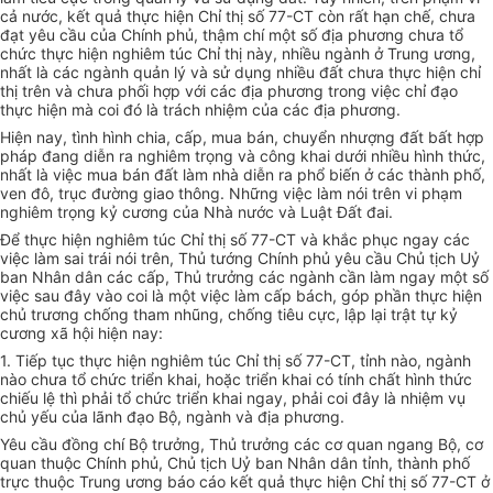
cả nước, kết quả thực hiện Chỉ thị số 77-CT còn rất hạn chế, chưa
đạt yêu cầu của Chính phủ, thậm chí một số địa phương chưa tổ
chức thực hiện nghiêm túc Chỉ thị này, nhiều ngành ở Trung ương,
nhất là các ngành quản lý và sử dụng nhiều đất chưa thực hiện chỉ
thị trên và chưa phối hợp với các địa phương trong việc chỉ đạo
thực hiện mà coi đó là trách nhiệm của các địa phương.
Hiện nay, tình hình chia, cấp, mua bán, chuyển nhượng đất bất hợp
pháp đang diễn ra nghiêm trọng và công khai dưới nhiều hình thức,
nhất là việc mua bán đất làm nhà diễn ra phổ biến ở các thành phố,
ven đô, trục đường giao thông. Những việc làm nói trên vi phạm
nghiêm trọng kỷ cương của Nhà nước và Luật Đất đai.
Để thực hiện nghiêm túc Chỉ thị số 77-CT và khắc phục ngay các
việc làm sai trái nói trên, Thủ tướng Chính phủ yêu cầu Chủ tịch Uỷ
ban Nhân dân các cấp, Thủ trưởng các ngành cần làm ngay một số
việc sau đây vào coi là một việc làm cấp bách, góp phần thực hiện
chủ trương chống tham nhũng, chống tiêu cực, lập lại trật tự kỷ
cương xã hội hiện nay:
1. Tiếp tục thực hiện nghiêm túc Chỉ thị số 77-CT, tỉnh nào, ngành
nào chưa tổ chức triển khai, hoặc triển khai có tính chất hình thức
chiếu lệ thì phải tổ chức triển khai ngay, phải coi đây là nhiệm vụ
chủ yếu của lãnh đạo Bộ, ngành và địa phương.
Yêu cầu đồng chí Bộ trưởng, Thủ trưởng các cơ quan ngang Bộ, cơ
quan thuộc Chính phủ, Chủ tịch Uỷ ban Nhân dân tỉnh, thành phố
trực thuộc Trung ương báo cáo kết quả thực hiện Chỉ thị số 77-CT ở