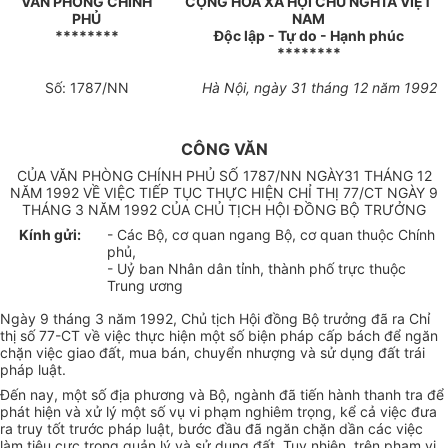
VĂN PHÒNG CHÍNH
CỘNG HOÀ XÃ HỘI CHỦ NGHĨA VIỆT
PHỦ
NAM
********
Độc lập - Tự do - Hạnh phúc
********
Số: 1787/NN
Hà Nội, ngày 31 tháng 12 năm 1992
CÔNG VĂN
CỦA VĂN PHÒNG CHÍNH PHỦ SỐ 1787/NN NGÀY31 THÁNG 12
NĂM 1992 VỀ VIỆC TIẾP TỤC THỰC HIỆN CHỈ THỊ 77/CT NGÀY 9
THÁNG 3 NĂM 1992 CỦA CHỦ TỊCH HỘI ĐỒNG BỘ TRƯỞNG
Kính gửi:
- Các Bộ, cơ quan ngang Bộ, cơ quan thuộc Chính
phủ,
- Uỷ ban Nhân dân tỉnh, thành phố trực thuộc
Trung ương
Ngày 9 tháng 3 năm 1992, Chủ tịch Hội đồng Bộ trưởng đã ra Chỉ
thị số 77-CT về việc thực hiện một số biện pháp cấp bách để ngăn
chặn việc giao đất, mua bán, chuyển nhượng và sử dụng đất trái
pháp luật.
Đến nay, một số địa phương và Bộ, ngành đã tiến hành thanh tra để
phát hiện và xử lý một số vụ vi phạm nghiêm trọng, kể cả việc đưa
ra truy tốt trước pháp luật, bước đầu đã ngăn chặn dần các việc
làm tiêu cực trong quản lý và sử dụng đất. Tuy nhiên, trên phạm vi