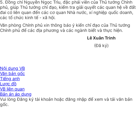
5. Đồng chí Nguyễn Ngọc Trìu, đặc phái viên của Thủ tướng Chính
phủ, giúp Thủ tướng chỉ đạo, kiểm tra giải quyết các quan hệ về đất
đai có liên quan đến các cơ quan Nhà nước, xí nghiệp quốc doanh,
các tổ chức kinh tế - xã hội.
Văn phòng Chính phủ xin thông báo ý kiến chỉ đạo của Thủ tướng
Chính phủ để các địa phương và các ngành biết và thực hiện.
Lê Xuân Trinh
(Đã ký)
Nội dung VB
Văn bản gốc
Tiếng anh
Lược đồ
VB liên quan
Bản án áp dụng
Vui lòng
Đăng ký
tài khoản hoặc
đăng nhập
để xem và tải văn bản
gốc.