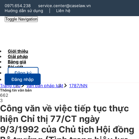
0971.654.238
service.center@caselaw.vn
Hướng dẫn sử dụng
|
Liên hệ
Toggle Navigation
Giới thiệu
Giải pháp
Bảng giá
Bài viết
Đăng ký
Đăng nhập
Trang chủ
Văn bản pháp luật
1787/NN
Thông tin văn bản
662
3
Công văn về việc tiếp tục thực
hiện Chỉ thị 77/CT ngày
9/3/1992 của Chủ tịch Hội đồng