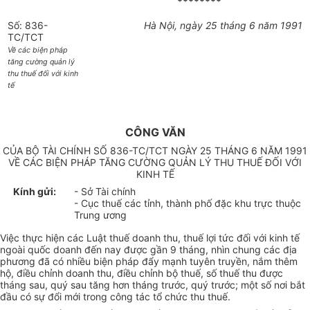
********
Số: 836-
Hà Nội, ngày 25 tháng 6 năm 1991
TC/TCT
Về các biện pháp
tăng cường quản lý
thu thuế đối với kinh
tế
CÔNG VĂN
CỦA BỘ TÀI CHÍNH SỐ 836-TC/TCT NGÀY 25 THÁNG 6 NĂM 1991
VỀ CÁC BIỆN PHÁP TĂNG CƯỜNG QUẢN LÝ THU THUẾ ĐỐI VỚI
KINH TẾ
Kính gửi:
- Sở Tài chính
- Cục thuế các tỉnh, thành phố đặc khu trực thuộc
Trung ương
Việc thực hiện các Luật thuế doanh thu, thuế lợi tức đối với kinh tế
ngoài quốc doanh đến nay được gần 9 tháng, nhìn chung các địa
phương đã có nhiều biện pháp đẩy mạnh tuyên truyền, nắm thêm
hộ, điều chỉnh doanh thu, điều chỉnh bộ thuế, số thuế thu được
tháng sau, quý sau tăng hơn tháng trước, quý trước; một số nơi bắt
đầu có sự đổi mới trong công tác tổ chức thu thuế.