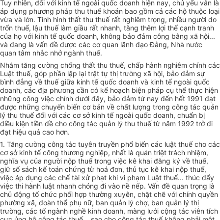
Tuy nhiên, đối với kinh tế ngoài quốc doanh hiện nay, chủ yếu vẫn là
áp dụng phương pháp thu thuế khoán bao gồm cả các hộ thuộc loại
vừa và lớn. Tình hình thất thu thuế rất nghiêm trọng, nhiều người do
trốn thuế, lậu thuế làm giầu rất nhanh, tăng thêm lợi thế cạnh tranh
của họ với kinh tế quốc doanh, không bảo đảm công bằng xã hội...
và đang là vấn đề được các cơ quan lãnh đạo Đảng, Nhà nước
quan tâm nhắc nhở ngành thuế.
Nhằm tăng cường chống thất thu thuế, chấp hành nghiêm chỉnh các
Luật thuế, góp phần lập lại trật tự thị trường xã hội, bảo đảm sự
bình đẳng về thuế giữa kinh tế quốc doanh và kinh tế ngoài quốc
doanh, các địa phương cần có kế hoạch biện pháp cụ thể thực hiện
những công việc chính dưới đây, bảo đảm từ nay đến hết 1991 đạt
được những chuyển biến cơ bản về chất lượng trong công tác quản
lý thu thuế đối với các cơ sở kinh tế ngoài quốc doanh, chuẩn bị
điều kiện tiền đề cho công tác quản lý thu thuế từ năm 1992 trở đi
đạt hiệu quả cao hơn.
1. Tăng cường công tác tuyên truyền phổ biến các luật thuế cho các
cơ sở kinh tế công thương nghiệp, nhất là quán triệt trách nhiệm,
nghĩa vụ của người nộp thuế trong việc kê khai đăng ký về thuế,
giữ sổ sách kế toán chứng từ hoá đơn, thủ tục kê khai nộp thuế,
việc áp dụng các chế tài xử phạt khi vi phạm Luật thuế... thúc đẩy
việc thi hành luật nhanh chóng đi vào nề nếp. Vấn đề quan trọng là
chủ động tổ chức phối hợp thường xuyên, chặt chẽ với chính quyền
phường xã, đoàn thể phụ nữ, ban quản lý chợ, ban quản lý thị
trường, các tổ ngành nghề kinh doanh, màng lưới cộng tác viên tích
cực ủng hộ công tác thuế... sao cho công tác thuế không phải một