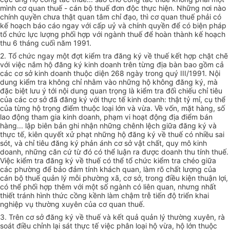
mình cơ quan thuế - cán bộ thuế đơn độc thực hiện. Những nơi nào
chính quyền chưa thật quan tâm chỉ đạo, thì cơ quan thuế phải có
kế hoạch báo cáo ngay với cấp uỷ và chính quyền để có biện pháp
tổ chức lực lượng phối hợp với ngành thuế để hoàn thành kế hoạch
thu 6 tháng cuối năm 1991.
2. Tổ chức ngay một đợt kiểm tra đăng ký về thuế kết hợp chặt chẽ
với việc nắm hộ đăng ký kinh doanh trên từng địa bàn bao gồm cả
các cơ sở kinh doanh thuộc diện 268 ngày trong quý III/1991. Nội
dung kiểm tra không chỉ nhằm vào những hộ không đăng ký, mà
đặc biệt lưu ý tới nội dung quan trọng là kiểm tra đối chiếu chỉ tiêu
của các cơ sở đã đăng ký với thực tế kinh doanh: thật tỷ mỉ, cụ thể
của từng hộ trọng điểm thuộc loại lớn và vừa. Về vốn, mặt hàng, số
lao động tham gia kinh doanh, phạm vi hoạt động địa điểm bán
hàng... lập biên bản ghi nhận những chênh lệch giữa đăng ký và
thực tế, kiên quyết xử phạt những hộ đăng ký về thuế có nhiều sai
sót, và chỉ tiêu đăng ký phản ánh cơ sở vật chất, quy mô kinh
doanh, những căn cứ từ đó có thể luận ra được doanh thu tính thuế.
Việc kiểm tra đăng ký về thuế có thể tổ chức kiểm tra chéo giữa
các phường để bảo đảm tính khách quan, làm rõ chất lượng của
cán bộ thuế quản lý mỗi phường xã, cơ sở, trong điều kiện thuận lợi,
có thể phối hợp thêm với một số ngành có liên quan, nhưng nhất
thiết tránh hình thức cồng kềnh làm chậm trễ tiến độ triển khai
nghiệp vụ thường xuyên của cơ quan thuế.
3. Trên cơ sở đăng ký về thuế và kết quả quản lý thường xuyên, rà
soát điều chỉnh lại sát thực tế việc phân loại hộ vừa, hộ lớn thuộc