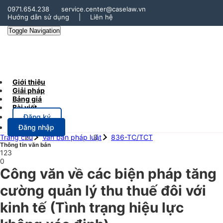
0971.654.238
service.center@caselaw.vn
Hướng dẫn sử dụng
|
Liên hệ
Toggle Navigation
Giới thiệu
Giải pháp
Bảng giá
Bài viết
Đăng ký
Đăng nhập
Trang chủ
Văn bản pháp luật
836-TC/TCT
Thông tin văn bản
123
0
Công văn về các biện pháp tăng
cường quản lý thu thuế đôi với
kinh tế
(Tình trạng hiệu lực