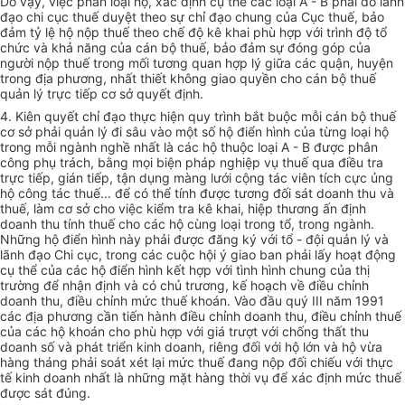
Do vậy, việc phân loại hộ, xác định cụ thể các loại A - B phải do lãnh
đạo chi cục thuế duyệt theo sự chỉ đạo chung của Cục thuế, bảo
đảm tỷ lệ hộ nộp thuế theo chế độ kê khai phù hợp với trình độ tổ
chức và khả năng của cán bộ thuế, bảo đảm sự đóng góp của
người nộp thuế trong mối tương quan hợp lý giữa các quận, huyện
trong địa phương, nhất thiết không giao quyền cho cán bộ thuế
quản lý trực tiếp cơ sở quyết định.
4. Kiên quyết chỉ đạo thực hiện quy trình bắt buộc mỗi cán bộ thuế
cơ sở phải quản lý đi sâu vào một số hộ điển hình của từng loại hộ
trong mỗi ngành nghề nhất là các hộ thuộc loại A - B được phân
công phụ trách, bằng mọi biện pháp nghiệp vụ thuế qua điều tra
trực tiếp, gián tiếp, tận dụng màng lưới cộng tác viên tích cực ủng
hộ công tác thuế... để có thể tính được tương đối sát doanh thu và
thuế, làm cơ sở cho việc kiểm tra kê khai, hiệp thương ấn định
doanh thu tính thuế cho các hộ cùng loại trong tổ, trong ngành.
Những hộ điển hình này phải được đăng ký với tổ - đội quản lý và
lãnh đạo Chi cục, trong các cuộc hội ý giao ban phải lấy hoạt động
cụ thể của các hộ điển hình kết hợp với tình hình chung của thị
trường để nhận định và có chủ trương, kế hoạch về điều chỉnh
doanh thu, điều chỉnh mức thuế khoán. Vào đầu quý III năm 1991
các địa phương cần tiến hành điều chỉnh doanh thu, điều chỉnh thuế
của các hộ khoán cho phù hợp với giá trượt với chống thất thu
doanh số và phát triển kinh doanh, riêng đối với hộ lớn và hộ vừa
hàng tháng phải soát xét lại mức thuế đang nộp đối chiếu với thực
tế kinh doanh nhất là những mặt hàng thời vụ để xác định mức thuế
được sát đúng.