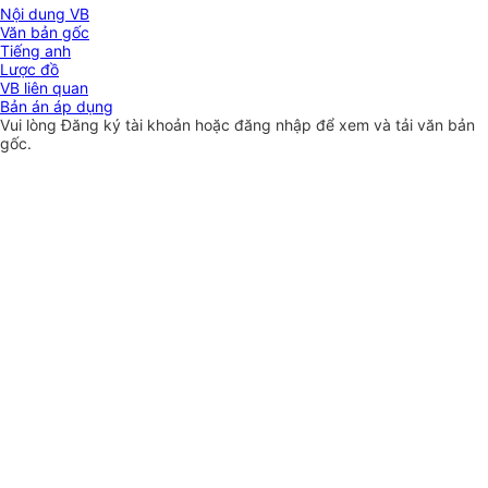
Nội dung VB
Văn bản gốc
Tiếng anh
Lược đồ
VB liên quan
Bản án áp dụng
Vui lòng
Đăng ký
tài khoản hoặc
đăng nhập
để xem và tải văn bản
gốc.