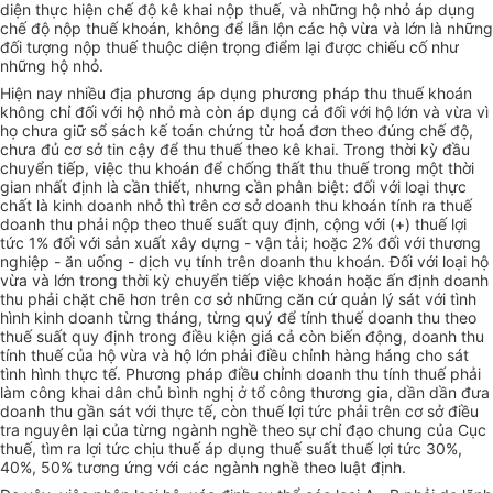
diện thực hiện chế độ kê khai nộp thuế, và những hộ nhỏ áp dụng
chế độ nộp thuế khoán, không để lẫn lộn các hộ vừa và lớn là những
đối tượng nộp thuế thuộc diện trọng điểm lại được chiếu cố như
những hộ nhỏ.
Hiện nay nhiều địa phương áp dụng phương pháp thu thuế khoán
không chỉ đối với hộ nhỏ mà còn áp dụng cả đối với hộ lớn và vừa vì
họ chưa giữ sổ sách kế toán chứng từ hoá đơn theo đúng chế độ,
chưa đủ cơ sở tin cậy để thu thuế theo kê khai. Trong thời kỳ đầu
chuyển tiếp, việc thu khoán để chống thất thu thuế trong một thời
gian nhất định là cần thiết, nhưng cần phân biệt: đối với loại thực
chất là kinh doanh nhỏ thì trên cơ sở doanh thu khoán tính ra thuế
doanh thu phải nộp theo thuế suất quy định, cộng với (+) thuế lợi
tức 1% đối với sản xuất xây dựng - vận tải; hoặc 2% đối với thương
nghiệp - ăn uống - dịch vụ tính trên doanh thu khoán. Đối với loại hộ
vừa và lớn trong thời kỳ chuyển tiếp việc khoán hoặc ấn định doanh
thu phải chặt chẽ hơn trên cơ sở những căn cứ quản lý sát với tình
hình kinh doanh từng tháng, từng quý để tính thuế doanh thu theo
thuế suất quy định trong điều kiện giá cả còn biến động, doanh thu
tính thuế của hộ vừa và hộ lớn phải điều chỉnh hàng háng cho sát
tình hình thực tế. Phương pháp điều chỉnh doanh thu tính thuế phải
làm công khai dân chủ bình nghị ở tổ công thương gia, dần dần đưa
doanh thu gần sát với thực tế, còn thuế lợi tức phải trên cơ sở điều
tra nguyên lại của từng ngành nghề theo sự chỉ đạo chung của Cục
thuế, tìm ra lợi tức chịu thuế áp dụng thuế suất thuế lợi tức 30%,
40%, 50% tương ứng với các ngành nghề theo luật định.