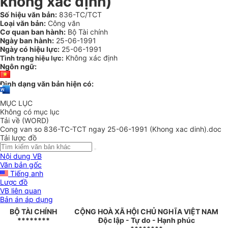
không xác định)
Số hiệu văn bản:
836-TC/TCT
Loại văn bản:
Công văn
Cơ quan ban hành:
Bộ Tài chính
Ngày ban hành:
25-06-1991
Ngày có hiệu lực:
25-06-1991
Không xác định
Tình trạng hiệu lực:
Ngôn ngữ:
Định dạng văn bản hiện có:
MỤC LỤC
Không có mục lục
Tải về (WORD)
Cong van so 836-TC-TCT ngay 25-06-1991 (Khong xac dinh).doc
Tải lược đồ
Nội dung VB
Văn bản gốc
Tiếng anh
Lược đồ
VB liên quan
Bản án áp dụng
BỘ TÀI CHÍNH
CỘNG HOÀ XÃ HỘI CHỦ NGHĨA VIỆT NAM
********
Độc lập - Tự do - Hạnh phúc