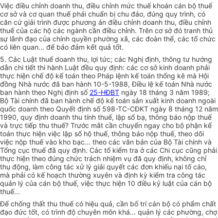
Việc điều chỉnh doanh thu, điều chỉnh mức thuế khoán cán bộ thuế
cơ sở và cơ quan thuế phải chuẩn bị chu đáo, đúng quy trình, có
căn cứ giải trình được phương án điều chỉnh doanh thu, điều chỉnh
thuế của các hộ các ngành cần điều chỉnh. Trên cơ sở đó tranh thủ
sự lãnh đạo của chính quyền phường xã, các đoàn thể, các tổ chức
có liên quan... để bảo đảm kết quả tốt.
5. Các Luật thuế doanh thu, lợi tức; các Nghị định, thông tư hướng
dẫn chi tiết thi hành Luật đều quy định: các cơ sở kinh doanh phải
thực hiện chế độ kế toán theo Pháp lệnh kế toán thống kê mà Hội
đồng Nhà nước đã ban hành 10-5-1988, Điều lệ kế toán Nhà nước
ban hành theo Nghị định số
25-HĐBT
ngày 18 tháng 3 năm 1989;
Bộ Tài chính đã ban hành chế độ kế toán sản xuất kinh doanh ngoài
quốc doanh theo Quyết định số 598-TC-CĐKT ngày 8 tháng 12 năm
1990, quy định doanh thu tính thuế, lập sổ bạ, thông báo nộp thuế
và trực tiếp thu thuế? Trước mắt cần chuyển ngay cho bộ phận kế
toán thực hiện việc lập sổ hộ thuế, thông báo nộp thuế, theo dõi
việc nộp thuế vào kho bạc... theo các văn bản của Bộ Tài chính và
Tổng cục thuế đã quy định. Các tổ kiểm tra ở các Chi cục cũng phải
thực hiện theo đúng chức trách nhiệm vụ đã quy định, không chỉ
thụ động, làm công tác xử lý giải quyết các đơn khiếu nại tố cáo,
mà phải có kế hoạch thường xuyên và định kỳ kiểm tra công tác
quản lý của cán bộ thuế, việc thực hiện 10 điều kỷ luật của cán bộ
thuế...
Để chống thất thu thuế có hiệu quả, cần bố trí cán bộ có phẩm chất
đạo đức tốt, có trình độ chuyên môn khá... quản lý các phường, chợ