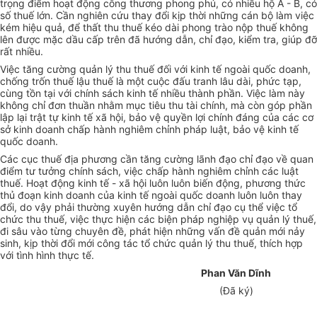
trọng điểm hoạt động công thương phong phú, có nhiều hộ A - B, có
số thuế lớn. Cần nghiên cứu thay đổi kịp thời những cán bộ làm việc
kém hiệu quả, để thất thu thuế kéo dài phong trào nộp thuế không
lên được mặc dầu cấp trên đã hướng dẫn, chỉ đạo, kiểm tra, giúp đỡ
rất nhiều.
Việc tăng cường quản lý thu thuế đối với kinh tế ngoài quốc doanh,
chống trốn thuế lậu thuế là một cuộc đấu tranh lâu dài, phức tạp,
cùng tồn tại với chính sách kinh tế nhiều thành phần. Việc làm này
không chỉ đơn thuần nhằm mục tiêu thu tài chính, mà còn góp phần
lập lại trật tự kinh tế xã hội, bảo vệ quyền lợi chính đáng của các cơ
sở kinh doanh chấp hành nghiêm chỉnh pháp luật, bảo vệ kinh tế
quốc doanh.
Các cục thuế địa phương cần tăng cường lãnh đạo chỉ đạo về quan
điểm tư tưởng chính sách, việc chấp hành nghiêm chỉnh các luật
thuế. Hoạt động kinh tế - xã hội luôn luôn biến động, phương thức
thủ đoạn kinh doanh của kinh tế ngoài quốc doanh luôn luôn thay
đổi, do vậy phải thường xuyên hướng dẫn chỉ đạo cụ thể việc tổ
chức thu thuế, việc thực hiện các biện pháp nghiệp vụ quản lý thuế,
đi sâu vào từng chuyên đề, phát hiện những vấn đề quản mới nảy
sinh, kịp thời đổi mới công tác tổ chức quản lý thu thuế, thích hợp
với tình hình thực tế.
Phan Văn Dĩnh
(Đã ký)