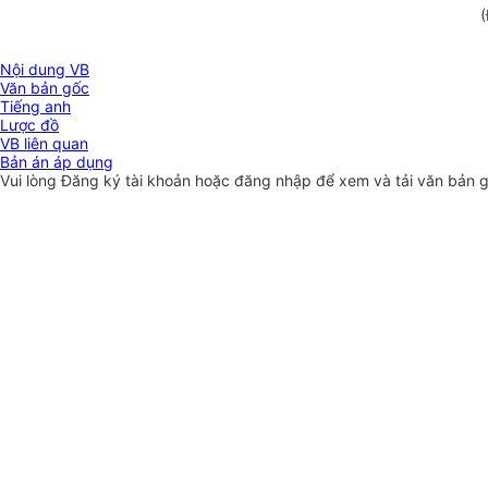
(
Nội dung VB
Văn bản gốc
Tiếng anh
Lược đồ
VB liên quan
Bản án áp dụng
Vui lòng
Đăng ký
tài khoản hoặc
đăng nhập
để xem và tải văn bản 