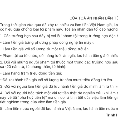
CỦA TOÀ ÁN NHÂN DÂN TỐ
Trong thời gian vừa qua đã xảy ra nhiều vụ làm tiền Việt Nam giả, l
có hiệu quả chống loại tội phạm này, Toà án nhân dân tối cao hướn
1. Các trường hợp sau đây bị coi là "phạm tội trong trường hợp đặc 
- Làm tiền giả bằng phương pháp công nghệ (in máy);
- Làm tiền giả với số lượng từ một triệu đồng trở lên;
- Phạm tội có tổ chức, có màng lưới làm giả, lưu hành tiền giả ở nhi
2. Đối với những người phạm tội thuộc một trong các trường hợp sa
sự (20 năm tù, tù chung thân, tử hình):
- Làm hàng trăm triệu đồng tiền giả;
- Đã lưu hành tiền giả với số lượng từ năm mươi triệu đồng trở lên.
3. Đối với người làm tiền giả đã lưu hành tiền giả do mình làm ra thì 
4. Đối với người bóc tách một vài tờ tiền thật để nghiên cứu khi làm 
này về tội "phá huỷ tiền tệ" mà chỉ coi là tình tiết của việc làm tiền
tiết nghiêm trọng của việc làm tiền giả.
5. Làm tiền nước ngoài để lưu hành ở Việt Nam, lưu hành tiền nước ng
Trịnh