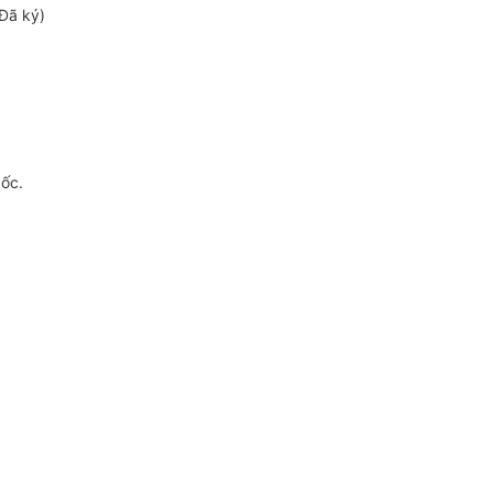
Đã ký)
gốc.