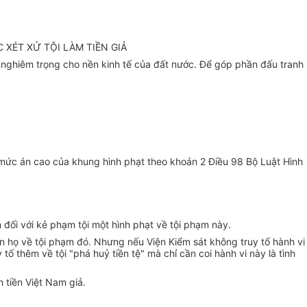
XÉT XỬ TỘI LÀM TIỀN GIẢ
ệt nghiêm trọng cho nền kinh tế của đất nước. Để góp phần đấu tranh
i mức án cao của khung hình phạt theo khoản 2 Điều 98 Bộ Luật Hình
ịnh đối với kẻ phạm tội một hình phạt về tội phạm này.
t án họ về tội phạm đó. Nhưng nếu Viện Kiểm sát không truy tố hành vi
y tố thêm về tội "phá huỷ tiền tệ" mà chỉ cần coi hành vi này là tình
 tiền Việt Nam giả.