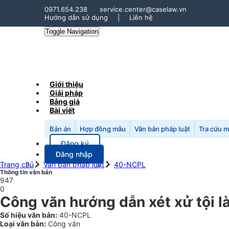
0971.654.238
service.center@caselaw.vn
Hướng dẫn sử dụng
|
Liên hệ
Toggle Navigation
Giới thiệu
Giải pháp
Bảng giá
Bài viết
Bản án
Hợp đồng mẫu
Văn bản pháp luật
Tra cứu 
Đăng ký
Đăng nhập
Trang chủ
Văn bản pháp luật
40-NCPL
Thông tin văn bản
947
0
Công văn hướng dẫn xét xử tội là
Số hiệu văn bản:
40-NCPL
Loại văn bản:
Công văn