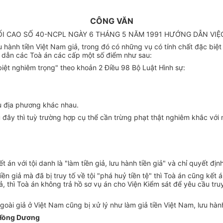
CÔNG VĂN
I CAO SỐ 40-NCPL NGÀY 6 THÁNG 5 NĂM 1991 HƯỚNG DẪN VIỆC 
ưu hành tiền Việt Nam giả, trong đó có những vụ có tính chất đặc bi
g dẫn các Toà án các cấp một số điểm như sau:
biệt nghiêm trọng" theo khoản 2 Điều 98 Bộ Luật Hình sự:
ều địa phương khác nhau.
u đây thì tuỳ trường hợp cụ thể cần trừng phạt thật nghiêm khắc vớ
kết án với tội danh là "làm tiền giả, lưu hành tiền giả" và chỉ quyết đ
tiền giả mà đã bị truy tố về tội "phá huỷ tiền tệ" thì Toà án cũng kế
 giả, thì Toà án không trả hồ sơ vụ án cho Viện Kiểm sát để yêu cầu tru
oài giả ở Việt Nam cũng bị xử lý như làm giả tiền Việt Nam, lưu hành
 Hồng Dương