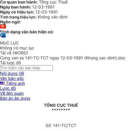
Cơ quan ban hành:
Tổng cục Thuế
Ngày ban hành:
12-03-1991
Ngày có hiệu lực:
12-03-1991
Không xác định
Tình trạng hiệu lực:
Ngôn ngữ:
Định dạng văn bản hiện có:
MỤC LỤC
Không có mục lục
Tải về (WORD)
Cong van so 141-TC-TCT ngay 12-03-1991 (Khong xac dinh).doc
Tải lược đồ
Nội dung VB
Văn bản gốc
Tiếng anh
Lược đồ
VB liên quan
Bản án áp dụng
TỔNG CỤC THUẾ
********
Số: 141-TC/TCT