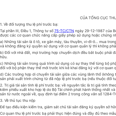
CỦA TỔNG CỤC THUẾ
1. Về đối tượng thu lệ phí trước bạ:
Tại phần III, Điều 1, Thông tư số
75-TC/CTN
ngày 29-12-1987 của Bộ T
được các cơ quan chức năng cấp giấy phép sử dụng hoặc chứng nh
a) Những tài sản là ô tô, xe gắn máy, tàu thuyền, vi-đi-ô... mua t
và không đăng ký quyền sử dụng với cơ quan quản lý thì không phải 
b) Đối với nhà đất, mọi trường hợp chuyển dịch đều bắt buộc phải 
hữu.
c) Những tài sản trong quá trình sử dụng có sự thay thế từng bộ phận
đối với bộ phận thay thế mới trước khi kê khai đăng ký với cơ quan q
d) Các trường hợp di chuyển tài sản giữa các vùng lãnh thổ (không th
sản phải xuất trình chứng từ đã nộp lệ phí trước bạ (nếu thuộc đối 
2. Trị giá tài sản tính lệ phí trước bạ: về nguyên tắc là trị giá tín
kiêm phiếu xuất kho hợp lệ do Bộ Tài chính phát hành thống nhất và
sản từ nước ngoài về, quy định tại điểm 2 trong công văn số 1284
3. Về thủ tục thu nộp
Để tạo điểu kiện kiểm tra, giám sát chủ tài sản đăng ký quyền sở hữu
Cơ quan thu lệ phí trước bạ phải thực hiện đúng và đầy đủ theo mẫu 