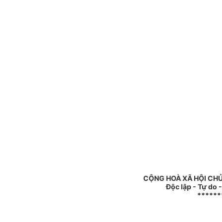
CỘNG HOÀ XÃ HỘI CHỦ
Độc lập - Tự do 
******