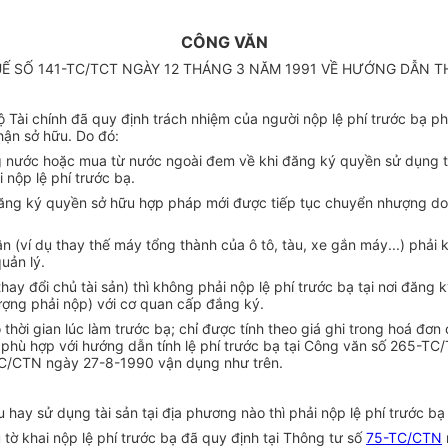
CÔNG VĂN
 SỐ 141-TC/TCT NGÀY 12 THÁNG 3 NĂM 1991 VỀ HƯỚNG DẪN T
ài chính đã quy định trách nhiệm của người nộp lệ phí trước bạ phải
ận sở hữu. Do đó:
rong nước hoặc mua từ nước ngoài đem về khi đăng ký quyền sử dụng 
nộp lệ phí trước bạ.
đăng ký quyền sở hữu hợp pháp mới được tiếp tục chuyển nhượng do 
 (ví dụ thay thế máy tổng thành của ô tô, tàu, xe gắn máy...) phải kê
uản lý.
ay đổi chủ tài sản) thì không phải nộp lệ phí trước bạ tại nơi đăng k
tượng phải nộp) với cơ quan cấp đắng ký.
h theo thời gian lúc làm trước bạ; chỉ được tính theo giá ghi trong h
 phù hợp với hướng dẫn tính lệ phí trước bạ tại Công văn số 265-TC
-TC/CTN ngày 27-8-1990 vận dụng như trên.
 hay sử dụng tài sản tại địa phương nào thì phải nộp lệ phí trước bạ
tờ khai nộp lệ phí trước bạ đã quy định tại Thông tư số
75-TC/CTN