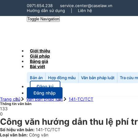
0971.654.238
service.center@caselaw.vn
Hướng dẫn sử dụng
|
Liên hệ
Toggle Navigation
Giới thiệu
Giải pháp
Bảng giá
Bài viết
Bản án
Hợp đồng mẫu
Văn bản pháp luật
Tra cứu 
Đăng ký
Đăng nhập
Trang chủ
Văn bản pháp luật
141-TC/TCT
Thông tin văn bản
133
0
Công văn hướng dẫn thu lệ phí t
Số hiệu văn bản:
141-TC/TCT
Loại văn bản:
Công văn