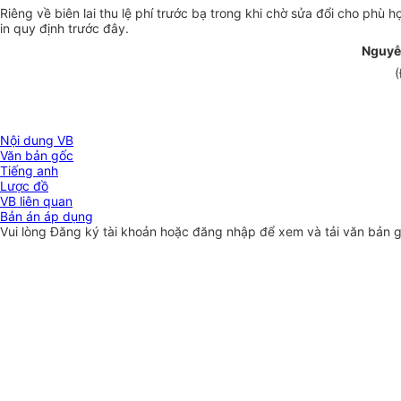
Riêng về biên lai thu lệ phí trước bạ trong khi chờ sửa đổi cho phù 
in quy định trước đây.
Nguyễ
(
Nội dung VB
Văn bản gốc
Tiếng anh
Lược đồ
VB liên quan
Bản án áp dụng
Vui lòng
Đăng ký
tài khoản hoặc
đăng nhập
để xem và tải văn bản 