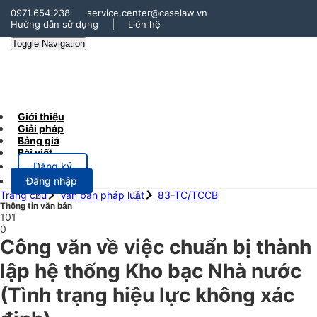
0971.654.238
service.center@caselaw.vn
Hướng dẫn sử dụng
|
Liên hệ
Toggle Navigation
Giới thiệu
Giải pháp
Bảng giá
Bài viết
Đăng ký
Đăng nhập
Trang chủ
Văn bản pháp luật
83-TC/TCCB
Thông tin văn bản
101
0
Công văn về việc chuẩn bị thành
lập hệ thống Kho bạc Nhà nước
(Tình trạng hiệu lực không xác