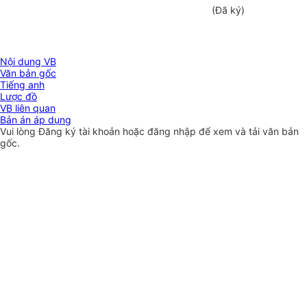
(Đã ký)
Nội dung VB
Văn bản gốc
Tiếng anh
Lược đồ
VB liên quan
Bản án áp dụng
Vui lòng
Đăng ký
tài khoản hoặc
đăng nhập
để xem và tải văn bản
gốc.