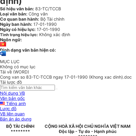
định)
Số hiệu văn bản:
83-TC/TCCB
Loại văn bản:
Công văn
Cơ quan ban hành:
Bộ Tài chính
Ngày ban hành:
17-01-1990
Ngày có hiệu lực:
17-01-1990
Không xác định
Tình trạng hiệu lực:
Ngôn ngữ:
Định dạng văn bản hiện có:
MỤC LỤC
Không có mục lục
Tải về (WORD)
Cong van so 83-TC-TCCB ngay 17-01-1990 (Khong xac dinh).doc
Tải lược đồ
Nội dung VB
Văn bản gốc
Tiếng anh
Lược đồ
VB liên quan
Bản án áp dụng
BỘ TÀI CHÍNH
CỘNG HOÀ XÃ HỘI CHỦ NGHĨA VIỆT NAM
********
Độc lập - Tự do - Hạnh phúc