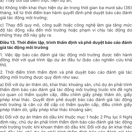
a) Thay đổi địa điểm thực hiện dự án;
b) Không triển khai thực hiện dự án trong thời gian ba mươi sáu (36)
tháng, kể từ thời điểm ban hành quyết định phê duyệt báo cáo đánh
giá tác động môi trường;
c) Thay đổi quy mô, công suất hoặc công nghệ làm gia tăng mức
độ tác động xấu đến môi trường hoặc phạm vi chịu tác động do
những thay đổi này gây ra.
Điều 13. Thời điểm lập, trình thẩm định và phê duyệt báo cáo đánh
giá tác động môi trường
1. Việc lập báo cáo đánh giá tác động môi trường được tiến hành
đồng thời với quá trình lập dự án đầu tư (báo cáo nghiên cứu khả
thi).
2. Thời điểm trình thẩm định và phê duyệt báo cáo đánh giá tác
động môi trường được quy định như sau:
a) Đối với dự án thăm dò, khai thác khoáng sản, chủ dự án phải trình
thẩm định báo cáo đánh giá tác động môi trường trước khi đề nghị
cơ quan có thẩm quyền cấp, điều chỉnh giấy phép thăm dò, giấy
phép khai thác. Quyết định phê duyệt báo cáo đánh giá tác động
môi trường là căn cứ để cấp có thẩm quyền cấp, điều chỉnh giấy
phép thăm dò, giấy phép khai thác khoáng sản;
b) Đối với dự án thăm dò dầu khí thuộc mục 1 hoặc 2 Phụ lục II Nghị
định này, chủ dự án phải trình thẩm định báo cáo đánh giá tác động
môi trường trước khi khoan thăm dò dầu khí. Đối với dự án khai thác
mỏ dầu khí, chủ dự án phải trình thẩm định báo cáo đánh giá tác