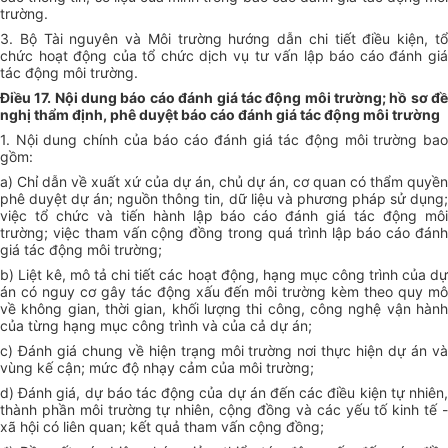
trường.
3. Bộ Tài nguyên và Môi trường hướng dẫn chi tiết điều kiện, tổ
chức hoạt động của tổ chức dịch vụ tư vấn lập báo cáo đánh giá
tác động môi trường.
Điều 17. Nội dung báo cáo đánh giá tác động môi trường; hồ sơ đề
nghị thẩm định, phê duyệt báo cáo đánh giá tác động môi trường
1. Nội dung chính của báo cáo đánh giá tác động môi trường bao
gồm:
a) Chỉ dẫn về xuất xứ của dự án, chủ dự án, cơ quan có thẩm quyền
phê duyệt dự án; nguồn thông tin, dữ liệu và phương pháp sử dụng;
việc tổ chức và tiến hành lập báo cáo đánh giá tác động môi
trường; việc tham vấn cộng đồng trong quá trình lập báo cáo đánh
giá tác động môi trường;
b) Liệt kê, mô tả chi tiết các hoạt động, hạng mục công trình của dự
án có nguy cơ gây tác động xấu đến môi trường kèm theo quy mô
về không gian, thời gian, khối lượng thi công, công nghệ vận hành
của từng hạng mục công trình và của cả dự án;
c) Đánh giá chung về hiện trạng môi trường nơi thực hiện dự án và
vùng kế cận; mức độ nhạy cảm của môi trường;
d) Đánh giá, dự báo tác động của dự án đến các điều kiện tự nhiên,
thành phần môi trường tự nhiên, cộng đồng và các yếu tố kinh tế -
xã hội có liên quan; kết quả tham vấn cộng đồng;