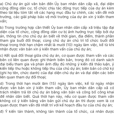
a) Chủ dự án gửi văn bản đến Ủy ban nhân dân cấp xã, đại diện
cộng đồng dân cư, tổ chức chịu tác động trực tiếp của dự án kèm
theo tài liệu tóm tắt về các hạng mục đầu tư chính, các vấn đề môi
trường, các giải pháp bảo vệ môi trường của dự án xin ý kiến tham
vấn;
b) Trong trường hợp cần thiết Ủy ban nhân dân cấp xã triệu tập đại
diện của tổ chức, cộng đồng dân cư bị ảnh hưởng trực tiếp bởi dự
án, thông tin cho chủ dự án biết về thời gian, địa điểm, thành phần
tham gia buổi đối thoại, cùng chủ dự án chủ trì tổ chức buổi đối
thoại trong thời hạn chậm nhất là mười (10) ngày làm việc, kể từ khi
nhận được văn bản xin ý kiến tham vấn của chủ dự án;
c) Kết quả đối thoại giữa chủ dự án, cơ quan được tham vấn và các
bên có liên quan được ghi thành biên bản, trong đó có danh sách
đại biểu tham gia và phản ảnh đầy đủ những ý kiến đã thảo luận, ý
kiến tiếp thu hoặc không tiếp thu của chủ dự án; biên bản có chữ ký
(ghi họ tên, chức danh) của đại diện chủ dự án và đại diện các bên
liên quan tham dự đối thoại;
d) Trong thời hạn mười lăm (15) ngày làm việc, kể từ ngày nhận
được văn bản xin ý kiến tham vấn, Ủy ban nhân dân cấp xã có
trách nhiệm trả lời chủ dự án bằng văn bản và công bố công khai
để nhân dân biết. Quá thời hạn này, nếu cơ quan được tham vấn
không có ý kiến bằng văn bản gửi chủ dự án thì được xem là cơ
quan được tham vấn đã nhất trí với kế hoạch đầu tư của chủ dự án;
đ) Ý kiến tán thành, không tán thành của tổ chức, cá nhân được