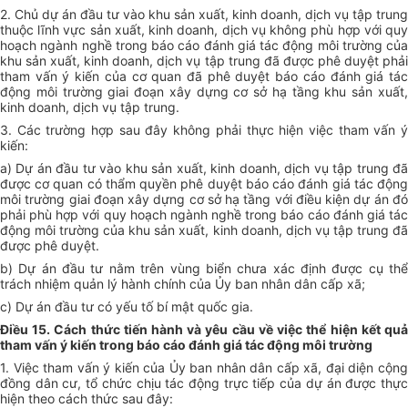
2. Chủ dự án đầu tư vào khu sản xuất, kinh doanh, dịch vụ tập trung
thuộc lĩnh vực sản xuất, kinh doanh, dịch vụ không phù hợp với quy
hoạch ngành nghề trong báo cáo đánh giá tác động môi trường của
khu sản xuất, kinh doanh, dịch vụ tập trung đã được phê duyệt phải
tham vấn ý kiến của cơ quan đã phê duyệt báo cáo đánh giá tác
động môi trường giai đoạn xây dựng cơ sở hạ tầng khu sản xuất,
kinh doanh, dịch vụ tập trung.
3. Các trường hợp sau đây không phải thực hiện việc tham vấn ý
kiến:
a) Dự án đầu tư vào khu sản xuất, kinh doanh, dịch vụ tập trung đã
được cơ quan có thẩm quyền phê duyệt báo cáo đánh giá tác động
môi trường giai đoạn xây dựng cơ sở hạ tầng với điều kiện dự án đó
phải phù hợp với quy hoạch ngành nghề trong báo cáo đánh giá tác
động môi trường của khu sản xuất, kinh doanh, dịch vụ tập trung đã
được phê duyệt.
b) Dự án đầu tư nằm trên vùng biển chưa xác định được cụ thể
trách nhiệm quản lý hành chính của Ủy ban nhân dân cấp xã;
c) Dự án đầu tư có yếu tố bí mật quốc gia.
Điều 15. Cách thức tiến hành và yêu cầu về việc thể hiện kết quả
tham vấn ý kiến trong báo cáo đánh giá tác động môi trường
1. Việc tham vấn ý kiến của Ủy ban nhân dân cấp xã, đại diện cộng
đồng dân cư, tổ chức chịu tác động trực tiếp của dự án được thực
hiện theo cách thức sau đây: