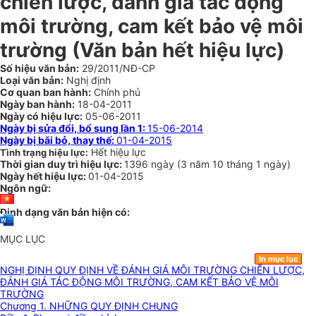
chiến lược, đánh giá tác động
môi trường, cam kết bảo vệ môi
trường (Văn bản hết hiệu lực)
Số hiệu văn bản:
29/2011/NĐ-CP
Loại văn bản:
Nghị định
Cơ quan ban hành:
Chính phủ
Ngày ban hành:
18-04-2011
Ngày có hiệu lực:
05-06-2011
Ngày bị sửa đổi, bổ sung lần 1:
15-06-2014
Ngày bị bãi bỏ, thay thế:
01-04-2015
Hết hiệu lực
Tình trạng hiệu lực:
Thời gian duy trì hiệu lực:
1396 ngày
(
3 năm
10 tháng
1 ngày
)
Ngày hết hiệu lực:
01-04-2015
Ngôn ngữ:
Định dạng văn bản hiện có:
MỤC LỤC
In mục lục
NGHỊ ĐỊNH QUY ĐỊNH VỀ ĐÁNH GIÁ MÔI TRƯỜNG CHIẾN LƯỢC,
ĐÁNH GIÁ TÁC ĐỘNG MÔI TRƯỜNG, CAM KẾT BẢO VỆ MÔI
TRƯỜNG
Chương 1. NHỮNG QUY ĐỊNH CHUNG