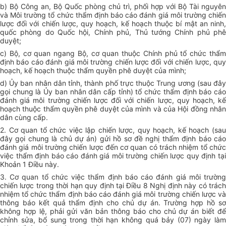
b) Bộ Công an, Bộ Quốc phòng chủ trì, phối hợp với Bộ Tài nguyên
và Môi trường tổ chức thẩm định báo cáo đánh giá môi trường chiến
lược đối với chiến lược, quy hoạch, kế hoạch thuộc bí mật an ninh,
quốc phòng do Quốc hội, Chính phủ, Thủ tướng Chính phủ phê
duyệt;
c) Bộ, cơ quan ngang Bộ, cơ quan thuộc Chính phủ tổ chức thẩm
định báo cáo đánh giá môi trường chiến lược đối với chiến lược, quy
hoạch, kế hoạch thuộc thẩm quyền phê duyệt của mình;
d) Ủy ban nhân dân tỉnh, thành phố trực thuộc Trung ương (sau đây
gọi chung là Ủy ban nhân dân cấp tỉnh) tổ chức thẩm định báo cáo
đánh giá môi trường chiến lược đối với chiến lược, quy hoạch, kế
hoạch thuộc thẩm quyền phê duyệt của mình và của Hội đồng nhân
dân cùng cấp.
2. Cơ quan tổ chức việc lập chiến lược, quy hoạch, kế hoạch (sau
đây gọi chung là chủ dự án) gửi hồ sơ đề nghị thẩm định báo cáo
đánh giá môi trường chiến lược đến cơ quan có trách nhiệm tổ chức
việc thẩm định báo cáo đánh giá môi trường chiến lược quy định tại
Khoản 1 Điều này.
3. Cơ quan tổ chức việc thẩm định báo cáo đánh giá môi trường
chiến lược trong thời hạn quy định tại Điều 8 Nghị định này có trách
nhiệm tổ chức thẩm định báo cáo đánh giá môi trường chiến lược và
thông báo kết quả thẩm định cho chủ dự án. Trường hợp hồ sơ
không hợp lệ, phải gửi văn bản thông báo cho chủ dự án biết để
chỉnh sửa, bổ sung trong thời hạn không quá bảy (07) ngày làm