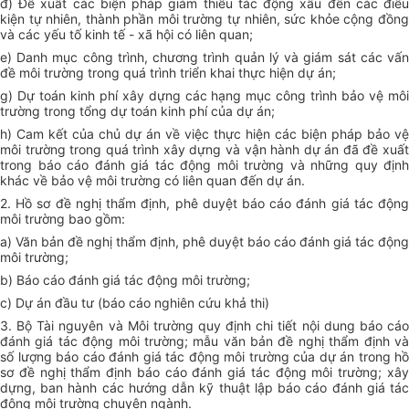
đ) Đề xuất các biện pháp giảm thiểu tác động xấu đến các điều
kiện tự nhiên, thành phần môi trường tự nhiên, sức khỏe cộng đồng
và các yếu tố kinh tế - xã hội có liên quan;
e) Danh mục công trình, chương trình quản lý và giám sát các vấn
đề môi trường trong quá trình triển khai thực hiện dự án;
g) Dự toán kinh phí xây dựng các hạng mục công trình bảo vệ môi
trường trong tổng dự toán kinh phí của dự án;
h) Cam kết của chủ dự án về việc thực hiện các biện pháp bảo vệ
môi trường trong quá trình xây dựng và vận hành dự án đã đề xuất
trong báo cáo đánh giá tác động môi trường và những quy định
khác về bảo vệ môi trường có liên quan đến dự án.
2. Hồ sơ đề nghị thẩm định, phê duyệt báo cáo đánh giá tác động
môi trường bao gồm:
a) Văn bản đề nghị thẩm định, phê duyệt báo cáo đánh giá tác động
môi trường;
b) Báo cáo đánh giá tác động môi trường;
c) Dự án đầu tư (báo cáo nghiên cứu khả thi)
3. Bộ Tài nguyên và Môi trường quy định chi tiết nội dung báo cáo
đánh giá tác động môi trường; mẫu văn bản đề nghị thẩm định và
số lượng báo cáo đánh giá tác động môi trường của dự án trong hồ
sơ đề nghị thẩm định báo cáo đánh giá tác động môi trường; xây
dựng, ban hành các hướng dẫn kỹ thuật lập báo cáo đánh giá tác
động môi trường chuyên ngành.