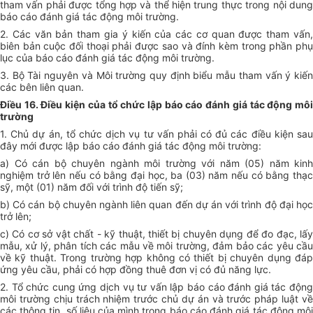
tham vấn phải được tổng hợp và thể hiện trung thực trong nội dung
báo cáo đánh giá tác động môi trường.
2. Các văn bản tham gia ý kiến của các cơ quan được tham vấn,
biên bản cuộc đối thoại phải được sao và đính kèm trong phần phụ
lục của báo cáo đánh giá tác động môi trường.
3. Bộ Tài nguyên và Môi trường quy định biểu mẫu tham vấn ý kiến
các bên liên quan.
Điều 16. Điều kiện của tổ chức lập báo cáo đánh giá tác động môi
trường
1. Chủ dự án, tổ chức dịch vụ tư vấn phải có đủ các điều kiện sau
đây mới được lập báo cáo đánh giá tác động môi trường:
a) Có cán bộ chuyên ngành môi trường với năm (05) năm kinh
nghiệm trở lên nếu có bằng đại học, ba (03) năm nếu có bằng thạc
sỹ, một (01) năm đối với trình độ tiến sỹ;
b) Có cán bộ chuyên ngành liên quan đến dự án với trình độ đại học
trở lên;
c) Có cơ sở vật chất - kỹ thuật, thiết bị chuyên dụng để đo đạc, lấy
mẫu, xử lý, phân tích các mẫu về môi trường, đảm bảo các yêu cầu
về kỹ thuật. Trong trường hợp không có thiết bị chuyên dụng đáp
ứng yêu cầu, phải có hợp đồng thuê đơn vị có đủ năng lực.
2. Tổ chức cung ứng dịch vụ tư vấn lập báo cáo đánh giá tác động
môi trường chịu trách nhiệm trước chủ dự án và trước pháp luật về
các thông tin, số liệu của mình trong báo cáo đánh giá tác động môi