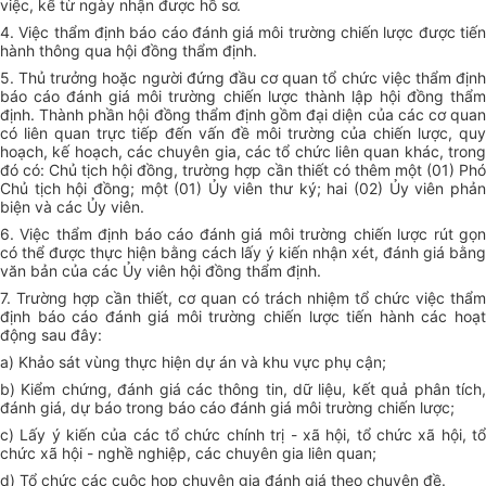
việc, kể từ ngày nhận được hồ sơ.
4. Việc thẩm định báo cáo đánh giá môi trường chiến lược được tiến
hành thông qua hội đồng thẩm định.
5. Thủ trưởng hoặc người đứng đầu cơ quan tổ chức việc thẩm định
báo cáo đánh giá môi trường chiến lược thành lập hội đồng thẩm
định. Thành phần hội đồng thẩm định gồm đại diện của các cơ quan
có liên quan trực tiếp đến vấn đề môi trường của chiến lược, quy
hoạch, kế hoạch, các chuyên gia, các tổ chức liên quan khác, trong
đó có: Chủ tịch hội đồng, trường hợp cần thiết có thêm một (01) Phó
Chủ tịch hội đồng; một (01) Ủy viên thư ký; hai (02) Ủy viên phản
biện và các Ủy viên.
6. Việc thẩm định báo cáo đánh giá môi trường chiến lược rút gọn
có thể được thực hiện bằng cách lấy ý kiến nhận xét, đánh giá bằng
văn bản của các Ủy viên hội đồng thẩm định.
7. Trường hợp cần thiết, cơ quan có trách nhiệm tổ chức việc thẩm
định báo cáo đánh giá môi trường chiến lược tiến hành các hoạt
động sau đây:
a) Khảo sát vùng thực hiện dự án và khu vực phụ cận;
b) Kiểm chứng, đánh giá các thông tin, dữ liệu, kết quả phân tích,
đánh giá, dự báo trong báo cáo đánh giá môi trường chiến lược;
c) Lấy ý kiến của các tổ chức chính trị - xã hội, tổ chức xã hội, tổ
chức xã hội - nghề nghiệp, các chuyên gia liên quan;
d) Tổ chức các cuộc họp chuyên gia đánh giá theo chuyên đề.