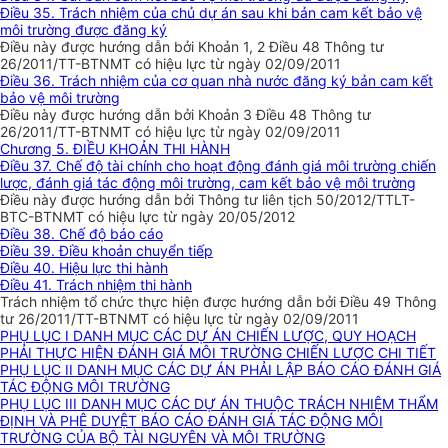
Điều 35. Trách nhiệm của chủ dự án sau khi bản cam kết bảo vệ
môi trường được đăng ký
Điều này được hướng dẫn bởi Khoản 1, 2 Điều 48 Thông tư
26/2011/TT-BTNMT có hiệu lực từ ngày 02/09/2011
Điều 36. Trách nhiệm của cơ quan nhà nước đăng ký bản cam kết
bảo vệ môi trường
Điều này được hướng dẫn bởi Khoản 3 Điều 48 Thông tư
26/2011/TT-BTNMT có hiệu lực từ ngày 02/09/2011
Chương 5. ĐIỀU KHOẢN THI HÀNH
Điều 37. Chế độ tài chính cho hoạt động đánh giá môi trường chiến
lược, đánh giá tác động môi trường, cam kết bảo vệ môi trường
Điều này được hướng dẫn bởi Thông tư liên tịch 50/2012/TTLT-
BTC-BTNMT có hiệu lực từ ngày 20/05/2012
Điều 38. Chế độ báo cáo
Điều 39. Điều khoản chuyển tiếp
Điều 40. Hiệu lực thi hành
Điều 41. Trách nhiệm thi hành
Trách nhiệm tổ chức thực hiện được hướng dẫn bởi Điều 49 Thông
tư 26/2011/TT-BTNMT có hiệu lực từ ngày 02/09/2011
PHỤ LỤC I DANH MỤC CÁC DỰ ÁN CHIẾN LƯỢC, QUY HOẠCH
PHẢI THỰC HIỆN ĐÁNH GIÁ MÔI TRƯỜNG CHIẾN LƯỢC CHI TIẾT
PHỤ LỤC II DANH MỤC CÁC DỰ ÁN PHẢI LẬP BÁO CÁO ĐÁNH GIÁ
TÁC ĐỘNG MÔI TRƯỜNG
PHỤ LỤC III DANH MỤC CÁC DỰ ÁN THUỘC TRÁCH NHIỆM THẨM
ĐỊNH VÀ PHÊ DUYỆT BÁO CÁO ĐÁNH GIÁ TÁC ĐỘNG MÔI
TRƯỜNG CỦA BỘ TÀI NGUYÊN VÀ MÔI TRƯỜNG