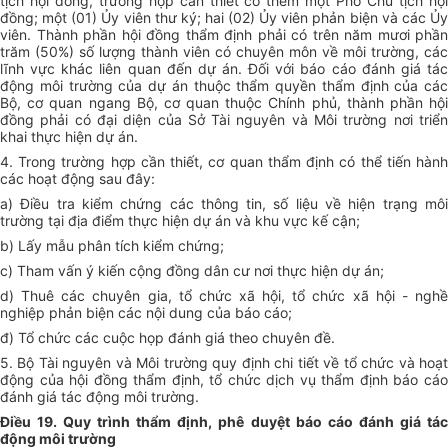
tịch hội đồng, trường hợp cần thiết có thêm một Phó Chủ tịch hội
đồng; một (01) Ủy viên thư ký; hai (02) Ủy viên phản biện và các Ủy
viên. Thành phần hội đồng thẩm định phải có trên năm mươi phần
trăm (50%) số lượng thành viên có chuyên môn về môi trường, các
lĩnh vực khác liên quan đến dự án. Đối với báo cáo đánh giá tác
động môi trường của dự án thuộc thẩm quyền thẩm định của các
Bộ, cơ quan ngang Bộ, cơ quan thuộc Chính phủ, thành phần hội
đồng phải có đại diện của Sở Tài nguyên và Môi trường nơi triển
khai thực hiện dự án.
4. Trong trường hợp cần thiết, cơ quan thẩm định có thể tiến hành
các hoạt động sau đây:
a) Điều tra kiểm chứng các thông tin, số liệu về hiện trạng môi
trường tại địa điểm thực hiện dự án và khu vực kế cận;
b) Lấy mẫu phân tích kiểm chứng;
c) Tham vấn ý kiến cộng đồng dân cư nơi thực hiện dự án;
d) Thuê các chuyên gia, tổ chức xã hội, tổ chức xã hội - nghề
nghiệp phản biện các nội dung của báo cáo;
đ) Tổ chức các cuộc họp đánh giá theo chuyên đề.
5. Bộ Tài nguyên và Môi trường quy định chi tiết về tổ chức và hoạt
động của hội đồng thẩm định, tổ chức dịch vụ thẩm định báo cáo
đánh giá tác động môi trường.
Điều 19. Quy trình thẩm định, phê duyệt báo cáo đánh giá tác
động môi trường