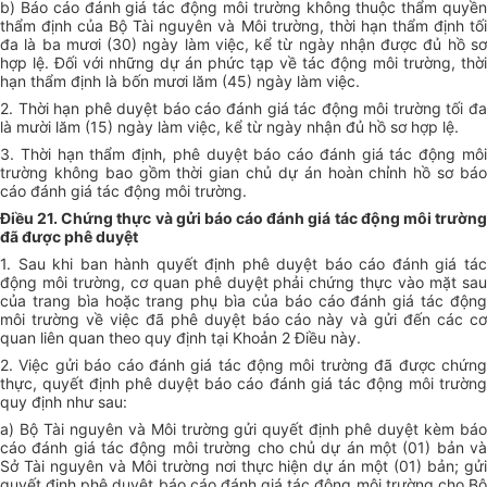
b) Báo cáo đánh giá tác động môi trường không thuộc thẩm quyền
thẩm định của Bộ Tài nguyên và Môi trường, thời hạn thẩm định tối
đa là ba mươi (30) ngày làm việc, kể từ ngày nhận được đủ hồ sơ
hợp lệ. Đối với những dự án phức tạp về tác động môi trường, thời
hạn thẩm định là bốn mươi lăm (45) ngày làm việc.
2. Thời hạn phê duyệt báo cáo đánh giá tác động môi trường tối đa
là mười lăm (15) ngày làm việc, kể từ ngày nhận đủ hồ sơ hợp lệ.
3. Thời hạn thẩm định, phê duyệt báo cáo đánh giá tác động môi
trường không bao gồm thời gian chủ dự án hoàn chỉnh hồ sơ báo
cáo đánh giá tác động môi trường.
Điều 21. Chứng thực và gửi báo cáo đánh giá tác động môi trường
đã được phê duyệt
1. Sau khi ban hành quyết định phê duyệt báo cáo đánh giá tác
động môi trường, cơ quan phê duyệt phải chứng thực vào mặt sau
của trang bìa hoặc trang phụ bìa của báo cáo đánh giá tác động
môi trường về việc đã phê duyệt báo cáo này và gửi đến các cơ
quan liên quan theo quy định tại Khoản 2 Điều này.
2. Việc gửi báo cáo đánh giá tác động môi trường đã được chứng
thực, quyết định phê duyệt báo cáo đánh giá tác động môi trường
quy định như sau:
a) Bộ Tài nguyên và Môi trường gửi quyết định phê duyệt kèm báo
cáo đánh giá tác động môi trường cho chủ dự án một (01) bản và
Sở Tài nguyên và Môi trường nơi thực hiện dự án một (01) bản; gửi
quyết định phê duyệt báo cáo đánh giá tác động môi trường cho Bộ