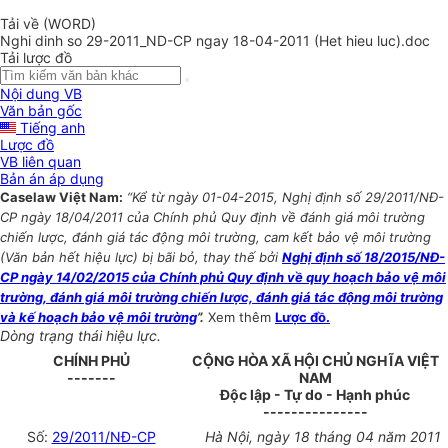
Tải về (WORD)
Nghi dinh so 29-2011_ND-CP ngay 18-04-2011 (Het hieu luc).doc
Tải lược đồ
Nội dung VB
Văn bản gốc
Tiếng anh
Lược đồ
VB liên quan
Bản án áp dụng
Caselaw Việt Nam:
“Kể từ ngày 01-04-2015, Nghị định số 29/2011/NĐ-
CP ngày 18/04/2011 của Chính phủ Quy định về đánh giá môi trường
chiến lược, đánh giá tác động môi trường, cam kết bảo vệ môi trường
(Văn bản hết hiệu lực) bị bãi bỏ, thay thế bởi
Nghị định số 18/2015/NĐ-
CP ngày 14/02/2015 của Chính phủ Quy định về quy hoạch bảo vệ môi
trường, đánh giá môi trường chiến lược, đánh giá tác động môi trường
và kế hoạch bảo vệ môi trường
”.
Xem thêm
Lược đồ.
Dòng trạng thái hiệu lực.
CHÍNH PHỦ
CỘNG HÒA XÃ HỘI CHỦ NGHĨA VIỆT
-------
NAM
Độc lập - Tự do - Hạnh phúc
---------------
Số:
29/2011/NĐ-CP
Hà Nội, ngày 18 tháng 04 năm 2011