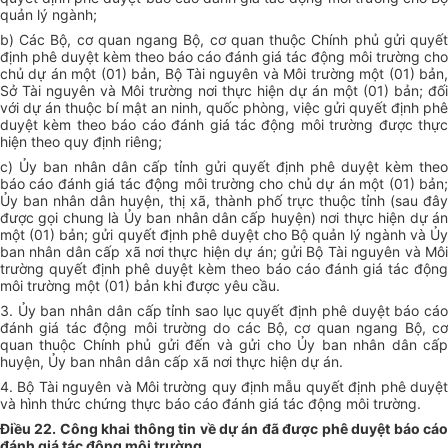
quản lý ngành;
b) Các Bộ, cơ quan ngang Bộ, cơ quan thuộc Chính phủ gửi quyết
định phê duyệt kèm theo báo cáo đánh giá tác động môi trường cho
chủ dự án một (01) bản, Bộ Tài nguyên và Môi trường một (01) bản,
Sở Tài nguyên và Môi trường nơi thực hiện dự án một (01) bản; đối
với dự án thuộc bí mật an ninh, quốc phòng, việc gửi quyết định phê
duyệt kèm theo báo cáo đánh giá tác động môi trường được thực
hiện theo quy định riêng;
c) Ủy ban nhân dân cấp tỉnh gửi quyết định phê duyệt kèm theo
báo cáo đánh giá tác động môi trường cho chủ dự án một (01) bản;
Ủy ban nhân dân huyện, thị xã, thành phố trực thuộc tỉnh (sau đây
được gọi chung là Ủy ban nhân dân cấp huyện) nơi thực hiện dự án
một (01) bản; gửi quyết định phê duyệt cho Bộ quản lý ngành và Ủy
ban nhân dân cấp xã nơi thực hiện dự án; gửi Bộ Tài nguyên và Môi
trường quyết định phê duyệt kèm theo báo cáo đánh giá tác động
môi trường một (01) bản khi được yêu cầu.
3. Ủy ban nhân dân cấp tỉnh sao lục quyết định phê duyệt báo cáo
đánh giá tác động môi trường do các Bộ, cơ quan ngang Bộ, cơ
quan thuộc Chính phủ gửi đến và gửi cho Ủy ban nhân dân cấp
huyện, Ủy ban nhân dân cấp xã nơi thực hiện dự án.
4. Bộ Tài nguyên và Môi trường quy định mẫu quyết định phê duyệt
và hình thức chứng thực báo cáo đánh giá tác động môi trường.
Điều 22. Công khai thông tin về dự án đã được phê duyệt báo cáo
đánh giá tác động môi trường