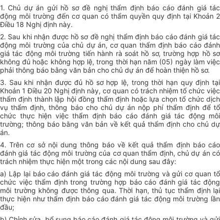
1. Chủ dự án gửi hồ sơ đề nghị thẩm định báo cáo đánh giá tác
động môi trường đến cơ quan có thẩm quyền quy định tại Khoản 2
Điều 18 Nghị định này.
2. Sau khi nhận được hồ sơ đề nghị thẩm định báo cáo đánh giá tác
động môi trường của chủ dự án, cơ quan thẩm định báo cáo đánh
giá tác động môi trường tiến hành rà soát hồ sơ, trường hợp hồ sơ
không đủ hoặc không hợp lệ, trong thời hạn năm (05) ngày làm việc
phải thông báo bằng văn bản cho chủ dự án để hoàn thiện hồ sơ.
3. Sau khi nhận được đủ hồ sơ hợp lệ, trong thời hạn quy định tại
Khoản 1 Điều 20 Nghị định này, cơ quan có trách nhiệm tổ chức việc
thẩm định thành lập hội đồng thẩm định hoặc lựa chọn tổ chức dịch
vụ thẩm định, thông báo cho chủ dự án nộp phí thẩm định để tổ
chức thực hiện việc thẩm định báo cáo đánh giá tác động môi
trường; thông báo bằng văn bản về kết quả thẩm định cho chủ dự
án.
4. Trên cơ sở nội dung thông báo về kết quả thẩm định báo cáo
đánh giá tác động môi trường của cơ quan thẩm định, chủ dự án có
trách nhiệm thực hiện một trong các nội dung sau đây:
a) Lập lại báo cáo đánh giá tác động môi trường và gửi cơ quan tổ
chức việc thẩm định trong trường hợp báo cáo đánh giá tác động
môi trường không được thông qua. Thời hạn, thủ tục thẩm định lại
thực hiện như thẩm định báo cáo đánh giá tác động môi trường lần
đầu;
b) Chỉnh sửa, bổ sung báo cáo đánh giá tác động môi trường và gửi