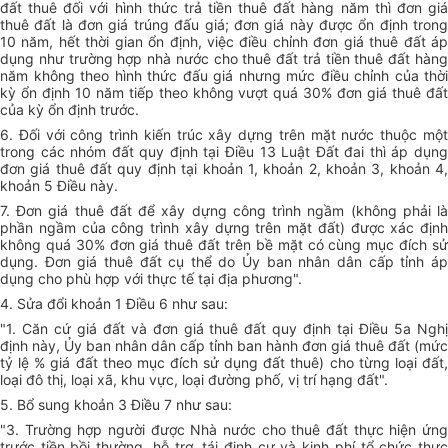
đất thuê đối với hình thức trả tiền thuê đất hàng năm thì đơn giá
thuê đất là đơn giá trúng đấu giá; đơn giá này được ổn định trong
10 năm, hết thời gian ổn định, việc điều chỉnh đơn giá thuê đất áp
dụng như trường hợp nhà nước cho thuê đất trả tiền thuê đất hàng
năm không theo hình thức đấu giá nhưng mức điều chỉnh của thời
kỳ ổn định 10 năm tiếp theo không vượt quá 30% đơn giá thuê đất
của kỳ ổn định trước.
6. Đối với công trình kiến trúc xây dựng trên mặt nước thuộc một
trong các nhóm đất quy định tại Điều 13 Luật Đất đai thì áp dụng
đơn giá thuê đất quy định tại khoản 1, khoản 2, khoản 3, khoản 4,
khoản 5 Điều này.
7. Đơn giá thuê đất để xây dựng công trình ngầm (không phải là
phần ngầm của công trình xây dựng trên mặt đất) được xác định
không quá 30% đơn giá thuê đất trên bề mặt có cùng mục đích sử
dụng. Đơn giá thuê đất cụ thể do Ủy ban nhân dân cấp tỉnh áp
dụng cho phù hợp với thực tế tại địa phương".
4. Sửa đổi khoản 1 Điều 6 như sau:
"1. Căn cứ giá đất và đơn giá thuê đất quy định tại Điều 5a Nghị
định này, Ủy ban nhân dân cấp tỉnh ban hành đơn giá thuê đất (mức
tỷ lệ % giá đất theo mục đích sử dụng đất thuê) cho từng loại đất,
loại đô thị, loại xã, khu vực, loại đường phố, vị trí hạng đất".
5. Bổ sung khoản 3 Điều 7 như sau:
"3. Trường hợp người được Nhà nước cho thuê đất thực hiện ứng
trước tiền bồi thường, hỗ trợ, tái định cư và kinh phí tổ chức thực