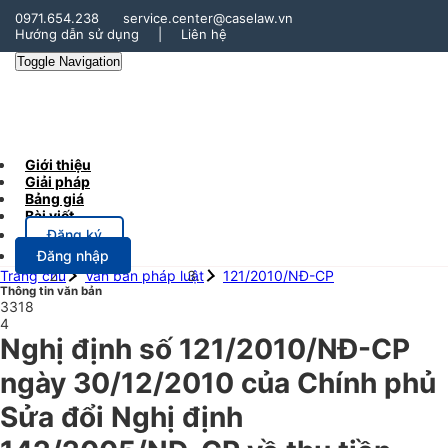
0971.654.238
service.center@caselaw.vn
Hướng dẫn sử dụng
|
Liên hệ
Toggle Navigation
Giới thiệu
Giải pháp
Bảng giá
Bài viết
Đăng ký
Đăng nhập
Trang chủ
Văn bản pháp luật
121/2010/NĐ-CP
Thông tin văn bản
3318
4
Nghị định số 121/2010/NĐ-CP
ngày 30/12/2010 của Chính phủ
Sửa đổi Nghị định