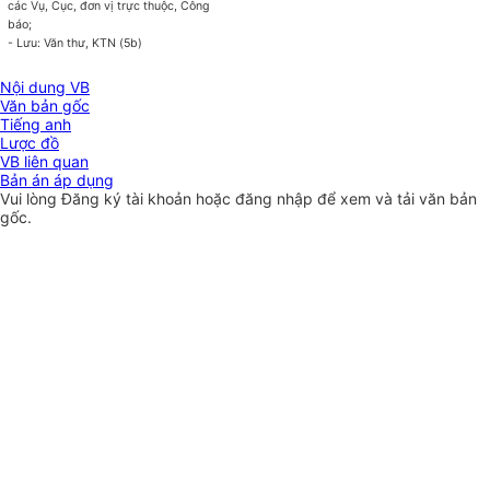
các Vụ, Cục, đơn vị trực thuộc, Công
báo;
- Lưu: Văn thư, KTN (5b)
Nội dung VB
Văn bản gốc
Tiếng anh
Lược đồ
VB liên quan
Bản án áp dụng
Vui lòng
Đăng ký
tài khoản hoặc
đăng nhập
để xem và tải văn bản
gốc.