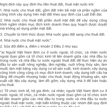
Nghị định này quy định thu tiền thuê đất, thuê mặt nước khi:
1. Nhà nước cho thuê đất, gồm đất trên bề mặt và phần ngầm của
công trình xây dựng trên mặt đất theo quy định của Luật Đất đai.
2. Nhà nước cho thuê đất phần dưới mặt đất để xây dựng công
trình ngầm nhằm mục đích kinh doanh theo quy hoạch được duyệt
mà không sử dụng phần mặt đất.
3. Chuyển từ hình thức được Nhà nước giao đất sang cho thuê đất.
4. Nhà nước cho thuê mặt nước".
2. Sửa đổi điểm a, điểm c khoản 2 Điều 2 như sau:
"a) Người Việt Nam định cư ở nước ngoài, tổ chức, cá nhân nước
ngoài (bao gồm cả tổ chức kinh tế liên doanh giữa các nhà đầu tư
trong nước và nhà đầu tư nước ngoài) thuê đất để thực hiện dự án
đầu tư sản xuất nông nghiệp, lâm nghiệp, nuôi trồng thủy sản, làm
muối; làm mặt bằng xây dựng cơ sở sản xuất, kinh doanh; xây dựng
công trình công cộng có mục đích kinh doanh; xây dựng kết cấu hạ
tầng để chuyển nhượng hoặc cho thuê; hoạt động khoáng sản, sản
xuất vật liệu xây dựng, làm đồ gốm; xây dựng nhà ở để bán hoặc
cho thuê.
c) Tổ chức kinh tế, hộ gia đình, cá nhân; người Việt Nam định cư ở
nước ngoài, tổ chức, cá nhân nước ngoài (bao gồm cả tổ chức kinh
tế liên doanh giữa các nhà đầu tư trong nước và nhà đầu tư nước
ngoài) thuê mặt nước, mặt biển không thuộc các nhóm đất quy định
tại Điều 13 Luật Đất đai để thực hiện dự án đầu tư".