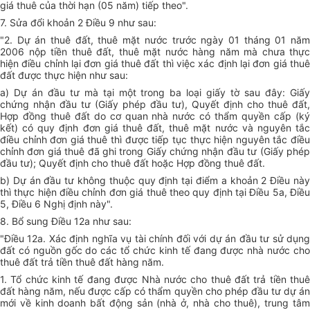
giá thuê của thời hạn (05 năm) tiếp theo".
7. Sửa đổi khoản 2 Điều 9 như sau:
"2. Dự án thuê đất, thuê mặt nước trước ngày 01 tháng 01 năm
2006 nộp tiền thuê đất, thuê mặt nước hàng năm mà chưa thực
hiện điều chỉnh lại đơn giá thuê đất thì việc xác định lại đơn giá thuê
đất được thực hiện như sau:
a) Dự án đầu tư mà tại một trong ba loại giấy tờ sau đây: Giấy
chứng nhận đầu tư (Giấy phép đầu tư), Quyết định cho thuê đất,
Hợp đồng thuê đất do cơ quan nhà nước có thẩm quyền cấp (ký
kết) có quy định đơn giá thuê đất, thuê mặt nước và nguyên tắc
điều chỉnh đơn giá thuê thì được tiếp tục thực hiện nguyên tắc điều
chỉnh đơn giá thuê đã ghi trong Giấy chứng nhận đầu tư (Giấy phép
đầu tư); Quyết định cho thuê đất hoặc Hợp đồng thuê đất.
b) Dự án đầu tư không thuộc quy định tại điểm a khoản 2 Điều này
thì thực hiện điều chỉnh đơn giá thuê theo quy định tại Điều 5a, Điều
5, Điều 6 Nghị định này".
8. Bổ sung Điều 12a như sau:
"Điều 12a. Xác định nghĩa vụ tài chính đối với dự án đầu tư sử dụng
đất có nguồn gốc do các tổ chức kinh tế đang được nhà nước cho
thuê đất trả tiền thuê đất hàng năm.
1. Tổ chức kinh tế đang được Nhà nước cho thuê đất trả tiền thuê
đất hàng năm, nếu được cấp có thẩm quyền cho phép đầu tư dự án
mới về kinh doanh bất động sản (nhà ở, nhà cho thuê), trung tâm