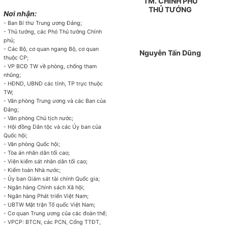
TM. CHÍNH PHỦ
THỦ TƯỚNG
Nơi nhận:
- Ban Bí thư Trung ương Đảng;
- Thủ tướng, các Phó Thủ tướng Chính
phủ;
- Các Bộ, cơ quan ngang Bộ, cơ quan
Nguyễn Tấn Dũng
thuộc CP;
- VP BCĐ TW về phòng, chống tham
nhũng;
- HĐND, UBND các tỉnh, TP trực thuộc
TW;
- Văn phòng Trung ương và các Ban của
Đảng;
- Văn phòng Chủ tịch nước;
- Hội đồng Dân tộc và các Ủy ban của
Quốc hội;
- Văn phòng Quốc hội;
- Tòa án nhân dân tối cao;
- Viện kiểm sát nhân dân tối cao;
- Kiểm toán Nhà nước;
- Ủy ban Giám sát tài chính Quốc gia;
- Ngân hàng Chính sách Xã hội;
- Ngân hàng Phát triển Việt Nam;
- UBTW Mặt trận Tổ quốc Việt Nam;
- Cơ quan Trung ương của các đoàn thể;
- VPCP: BTCN, các PCN, Cổng TTĐT,