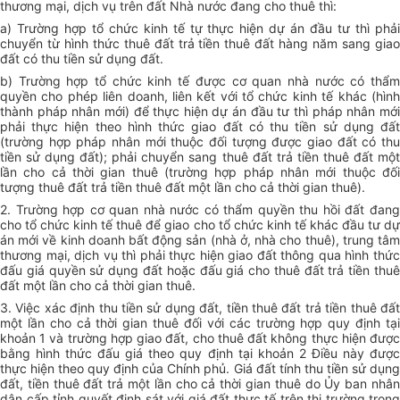
thương mại, dịch vụ trên đất Nhà nước đang cho thuê thì:
a) Trường hợp tổ chức kinh tế tự thực hiện dự án đầu tư thì phải
chuyển từ hình thức thuê đất trả tiền thuê đất hàng năm sang giao
đất có thu tiền sử dụng đất.
b) Trường hợp tổ chức kinh tế được cơ quan nhà nước có thẩm
quyền cho phép liên doanh, liên kết với tổ chức kinh tế khác (hình
thành pháp nhân mới) để thực hiện dự án đầu tư thì pháp nhân mới
phải thực hiện theo hình thức giao đất có thu tiền sử dụng đất
(trường hợp pháp nhân mới thuộc đối tượng được giao đất có thu
tiền sử dụng đất); phải chuyển sang thuê đất trả tiền thuê đất một
lần cho cả thời gian thuê (trường hợp pháp nhân mới thuộc đối
tượng thuê đất trả tiền thuê đất một lần cho cả thời gian thuê).
2. Trường hợp cơ quan nhà nước có thẩm quyền thu hồi đất đang
cho tổ chức kinh tế thuê để giao cho tổ chức kinh tế khác đầu tư dự
án mới về kinh doanh bất động sản (nhà ở, nhà cho thuê), trung tâm
thương mại, dịch vụ thì phải thực hiện giao đất thông qua hình thức
đấu giá quyền sử dụng đất hoặc đấu giá cho thuê đất trả tiền thuê
đất một lần cho cả thời gian thuê.
3. Việc xác định thu tiền sử dụng đất, tiền thuê đất trả tiền thuê đất
một lần cho cả thời gian thuê đối với các trường hợp quy định tại
khoản 1 và trường hợp giao đất, cho thuê đất không thực hiện được
bằng hình thức đấu giá theo quy định tại khoản 2 Điều này được
thực hiện theo quy định của Chính phủ. Giá đất tính thu tiền sử dụng
đất, tiền thuê đất trả một lần cho cả thời gian thuê do Ủy ban nhân
dân cấp tỉnh quyết định sát với giá đất thực tế trên thị trường trong