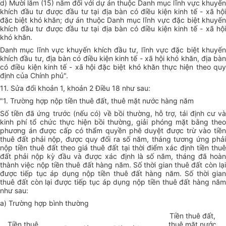
d) Mười lăm (15) năm đối với dự án thuộc Danh mục lĩnh vực khuyến
khích đầu tư được đầu tư tại địa bàn có điều kiện kinh tế - xã hội
đặc biệt khó khăn; dự án thuộc Danh mục lĩnh vực đặc biệt khuyến
khích đầu tư được đầu tư tại địa bàn có điều kiện kinh tế - xã hội
khó khăn.
Danh mục lĩnh vực khuyến khích đầu tư, lĩnh vực đặc biệt khuyến
khích đầu tư, địa bàn có điều kiện kinh tế - xã hội khó khăn, địa bàn
có điều kiện kinh tế - xã hội đặc biệt khó khăn thực hiện theo quy
định của Chính phủ".
11. Sửa đổi khoản 1, khoản 2 Điều 18 như sau:
"1. Trường hợp nộp tiền thuê đất, thuê mặt nước hàng năm
Số tiền đã ứng trước (nếu có) về bồi thường, hỗ trợ, tái định cư và
kinh phí tổ chức thực hiện bồi thường, giải phóng mặt bằng theo
phương án được cấp có thẩm quyền phê duyệt được trừ vào tiền
thuê đất phải nộp, được quy đổi ra số năm, tháng tương ứng phải
nộp tiền thuê đất theo giá thuê đất tại thời điểm xác định tiền thuê
đất phải nộp kỳ đầu và được xác định là số năm, tháng đã hoàn
thành việc nộp tiền thuê đất hàng năm. Số thời gian thuê đất còn lại
được tiếp tục áp dụng nộp tiền thuê đất hàng năm. Số thời gian
thuê đất còn lại được tiếp tục áp dụng nộp tiền thuê đất hàng năm
như sau:
a) Trường hợp bình thường
Tiền thuê đất,
Tiền thuê
thuê mặt nước