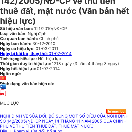
142/2005/NĐ-CP về thu tiền
thuê đất, mặt nước (Văn bản hết
hiệu lực)
Số hiệu văn bản:
121/2010/NĐ-CP
Loại văn bản:
Nghị định
Cơ quan ban hành:
Chính phủ
Ngày ban hành:
30-12-2010
Ngày có hiệu lực:
01-03-2011
Ngày bị bãi bỏ, thay thế:
01-07-2014
Hết hiệu lực
Tình trạng hiệu lực:
Thời gian duy trì hiệu lực:
1218 ngày
(
3 năm
4 tháng
3 ngày
)
Ngày hết hiệu lực:
01-07-2014
Ngôn ngữ:
Định dạng văn bản hiện có:
MỤC LỤC
In mục lục
NGHỊ ĐỊNH VỀ SỬA ĐỔI, BỔ SUNG MỘT SỐ ĐIỀU CỦA NGHỊ ĐỊNH
SỐ 142/2005/NĐ-CP NGÀY 14 THÁNG 11 NĂM 2005 CỦA CHÍNH
PHỦ VỀ THU TIỀN THUÊ ĐẤT, THUÊ MẶT NƯỚC
Điều 1. Phạm vi sửa đổi, bổ sung