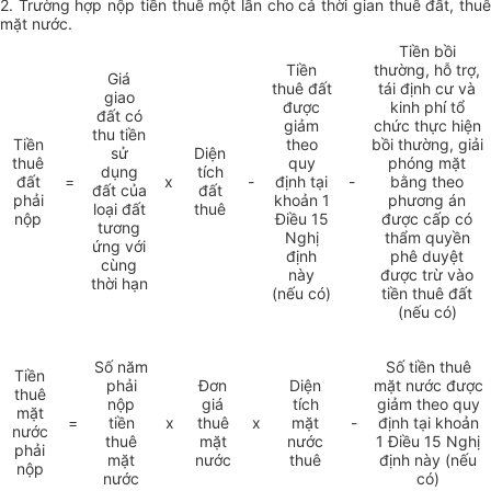
2. Trường hợp nộp tiền thuê một lần cho cả thời gian thuê đất, thuê
mặt nước.
Tiền bồi
Tiền
thường, hỗ trợ,
Giá
thuê đất
tái định cư và
giao
được
kinh phí tổ
đất có
giảm
chức thực hiện
thu tiền
Tiền
theo
bồi thường, giải
sử
Diện
thuê
quy
phóng mặt
dụng
tích
đất
=
x
-
định tại
-
bằng theo
đất của
đất
phải
khoản 1
phương án
loại đất
thuê
nộp
Điều 15
được cấp có
tương
Nghị
thẩm quyền
ứng với
định
phê duyệt
cùng
này
được trừ vào
thời hạn
(nếu có)
tiền thuê đất
(nếu có)
Số năm
Số tiền thuê
Tiền
phải
Đơn
Diện
mặt nước được
thuê
nộp
giá
tích
giảm theo quy
mặt
=
tiền
x
thuê
x
mặt
-
định tại khoản
nước
thuê
mặt
nước
1 Điều 15 Nghị
phải
mặt
nước
thuê
định này (nếu
nộp
nước
có)