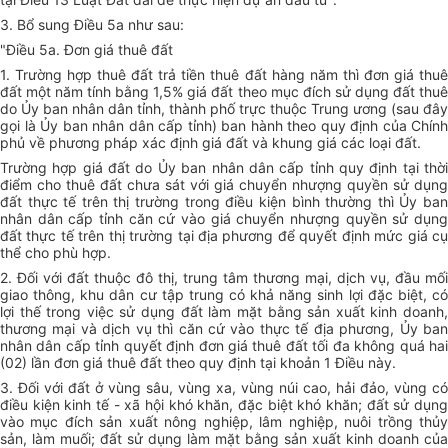
3. Bổ sung Điều 5a như sau:
"Điều 5a. Đơn giá thuê đất
1. Trường hợp thuê đất trả tiền thuê đất hàng năm thì đơn giá thuê
đất một năm tính bằng 1,5% giá đất theo mục đích sử dụng đất thuê
do Ủy ban nhân dân tỉnh, thành phố trực thuộc Trung ương (sau đây
gọi là Ủy ban nhân dân cấp tỉnh) ban hành theo quy định của Chính
phủ về phương pháp xác định giá đất và khung giá các loại đất.
Trường hợp giá đất do Ủy ban nhân dân cấp tỉnh quy định tại thời
điểm cho thuê đất chưa sát với giá chuyển nhượng quyền sử dụng
đất thực tế trên thị trường trong điều kiện bình thường thì Ủy ban
nhân dân cấp tỉnh căn cứ vào giá chuyển nhượng quyền sử dụng
đất thực tế trên thị trường tại địa phương để quyết định mức giá cụ
thể cho phù hợp.
2. Đối với đất thuộc đô thị, trung tâm thương mại, dịch vụ, đầu mối
giao thông, khu dân cư tập trung có khả năng sinh lợi đặc biệt, có
lợi thế trong việc sử dụng đất làm mặt bằng sản xuất kinh doanh,
thương mại và dịch vụ thì căn cứ vào thực tế địa phương, Ủy ban
nhân dân cấp tỉnh quyết định đơn giá thuê đất tối đa không quá hai
(02) lần đơn giá thuê đất theo quy định tại khoản 1 Điều này.
3. Đối với đất ở vùng sâu, vùng xa, vùng núi cao, hải đảo, vùng có
điều kiện kinh tế - xã hội khó khăn, đặc biệt khó khăn; đất sử dụng
vào mục đích sản xuất nông nghiệp, lâm nghiệp, nuôi trồng thủy
sản, làm muối; đất sử dụng làm mặt bằng sản xuất kinh doanh của