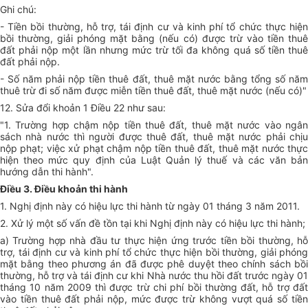
Ghi chú:
- Tiền bồi thường, hỗ trợ, tái định cư và kinh phí tổ chức thực hiện
bồi thường, giải phóng mặt bằng (nếu có) được trừ vào tiền thuê
đất phải nộp một lần nhưng mức trừ tối đa không quá số tiền thuê
đất phải nộp.
- Số năm phải nộp tiền thuê đất, thuê mặt nước bằng tổng số năm
thuê trừ đi số năm được miễn tiền thuê đất, thuê mặt nước (nếu có)"
12. Sửa đổi khoản 1 Điều 22 như sau:
"1. Trường hợp chậm nộp tiền thuê đất, thuê mặt nước vào ngân
sách nhà nước thì người được thuê đất, thuê mặt nước phải chịu
nộp phạt; việc xử phạt chậm nộp tiền thuê đất, thuê mặt nước thực
hiện theo mức quy định của Luật Quản lý thuế và các văn bản
hướng dẫn thi hành".
Điều 3. Điều khoản thi hành
1. Nghị định này có hiệu lực thi hành từ ngày 01 tháng 3 năm 2011.
2. Xử lý một số vấn đề tồn tại khi Nghị định này có hiệu lực thi hành;
a) Trường hợp nhà đầu tư thực hiện ứng trước tiền bồi thường, hỗ
trợ, tái định cư và kinh phí tổ chức thực hiện bồi thường, giải phóng
mặt bằng theo phương án đã được phê duyệt theo chính sách bồi
thường, hỗ trợ và tái định cư khi Nhà nước thu hồi đất trước ngày 01
tháng 10 năm 2009 thì được trừ chi phí bồi thường đất, hỗ trợ đất
vào tiền thuê đất phải nộp, mức được trừ không vượt quá số tiền