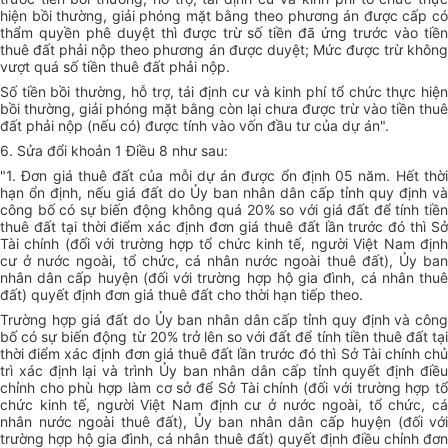
hiện bồi thường, giải phóng mặt bằng theo phương án được cấp có
thẩm quyền phê duyệt thì được trừ số tiền đã ứng trước vào tiền
thuê đất phải nộp theo phương án được duyệt; Mức được trừ không
vượt quá số tiền thuê đất phải nộp.
Số tiền bồi thường, hỗ trợ, tái định cư và kinh phí tổ chức thực hiện
bồi thường, giải phóng mặt bằng còn lại chưa được trừ vào tiền thuê
đất phải nộp (nếu có) được tính vào vốn đầu tư của dự án".
6. Sửa đổi khoản 1 Điều 8 như sau:
"1. Đơn giá thuê đất của mỗi dự án được ổn định 05 năm. Hết thời
hạn ổn định, nếu giá đất do Ủy ban nhân dân cấp tỉnh quy định và
công bố có sự biến động không quá 20% so với giá đất để tính tiền
thuê đất tại thời điểm xác định đơn giá thuê đất lần trước đó thì Sở
Tài chính (đối với trường hợp tổ chức kinh tế, người Việt Nam định
cư ở nước ngoài, tổ chức, cá nhân nước ngoài thuê đất), Ủy ban
nhân dân cấp huyện (đối với trường hợp hộ gia đình, cá nhân thuê
đất) quyết định đơn giá thuê đất cho thời hạn tiếp theo.
Trường hợp giá đất do Ủy ban nhân dân cấp tỉnh quy định và công
bố có sự biến động từ 20% trở lên so với đất để tính tiền thuê đất tại
thời điểm xác định đơn giá thuê đất lần trước đó thì Sở Tài chính chủ
trì xác định lại và trình Ủy ban nhân dân cấp tỉnh quyết định điều
chỉnh cho phù hợp làm cơ sở để Sở Tài chính (đối với trường hợp tổ
chức kinh tế, người Việt Nam định cư ở nước ngoài, tổ chức, cá
nhân nước ngoài thuê đất), Ủy ban nhân dân cấp huyện (đối với
trường hợp hộ gia đình, cá nhân thuê đất) quyết định điều chỉnh đơn