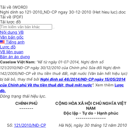
Tải về (WORD)
Nghi dinh so 121-2010_ND-CP ngay 30-12-2010 (Het hieu luc).doc
Tải về (PDF)
Tải lược đồ
Nội dung VB
Văn bản gốc
Tiếng anh
Lược đồ
VB liên quan
Bản án áp dụng
Caselaw Việt Nam:
“Kể từ ngày 01-07-2014, Nghị định số
121/2010/NĐ-CP ngày 30/12/2010 của Chính phủ Sửa đổi Nghị định
142/2005/NĐ-CP về thu tiền thuê đất, mặt nước (Văn bản hết hiệu lực)
bị bãi bỏ, thay thế bởi
Nghị định số 46/2014/NĐ-CP ngày 15/05/2014
của Chính phủ Về thu tiền thuê đất, thuê mặt nước
”.
Xem thêm
Lược
đồ.
Dòng trạng thái hiệu lực.
CHÍNH PHỦ
CỘNG HÒA XÃ HỘI CHỦ NGHĨA VIỆT
-------
NAM
Độc lập - Tự do - Hạnh phúc
---------------
Số:
121/2010/NĐ-CP
Hà Nội, ngày 30 tháng 12 năm 2010