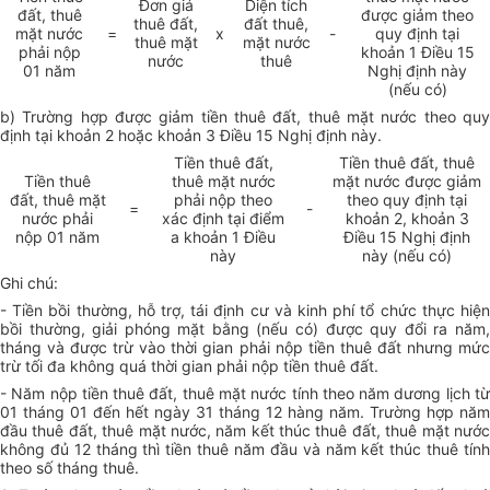
Đơn giá
Diện tích
đất, thuê
được giảm theo
thuê đất,
đất thuê,
mặt nước
=
x
-
quy định tại
thuê mặt
mặt nước
phải nộp
khoản 1 Điều 15
nước
thuê
01 năm
Nghị định này
(nếu có)
b) Trường hợp được giảm tiền thuê đất, thuê mặt nước theo quy
định tại khoản 2 hoặc khoản 3 Điều 15 Nghị định này.
Tiền thuê đất,
Tiền thuê đất, thuê
Tiền thuê
thuê mặt nước
mặt nước được giảm
đất, thuê mặt
phải nộp theo
theo quy định tại
=
-
nước phải
xác định tại điểm
khoản 2, khoản 3
nộp 01 năm
a khoản 1 Điều
Điều 15 Nghị định
này
này (nếu có)
Ghi chú:
- Tiền bồi thường, hỗ trợ, tái định cư và kinh phí tổ chức thực hiện
bồi thường, giải phóng mặt bằng (nếu có) được quy đổi ra năm,
tháng và được trừ vào thời gian phải nộp tiền thuê đất nhưng mức
trừ tối đa không quá thời gian phải nộp tiền thuê đất.
- Năm nộp tiền thuê đất, thuê mặt nước tính theo năm dương lịch từ
01 tháng 01 đến hết ngày 31 tháng 12 hàng năm. Trường hợp năm
đầu thuê đất, thuê mặt nước, năm kết thúc thuê đất, thuê mặt nước
không đủ 12 tháng thì tiền thuê năm đầu và năm kết thúc thuê tính
theo số tháng thuê.