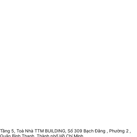
Tầng 5, Toà Nhà TTM BUILDING, Số 309 Bạch Đằng , Phường 2 ,
Quận Bình Thạnh, Thành phố Hồ Chí Minh