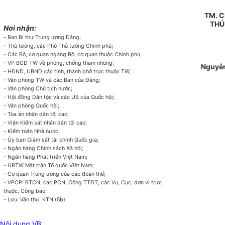
TM. C
THỦ
Nơi nhận:
-
Ban Bí thư Trung ương Đảng;
- Thủ tướng, các Phó Thủ tướng Chính phủ;
- Các Bộ, cơ quan ngang Bộ, cơ quan thuộc Chính phủ;
- VP BCĐ TW về phòng, chống tham nhũng;
Nguyễn
- HĐND, UBND các tỉnh, thành phố trực thuộc TW;
- Văn phòng TW và các Ban của Đảng;
- Văn phòng Chủ tịch nước;
- Hội đồng Dân tộc và các UB của Quốc hội;
- Văn phòng Quốc hội;
- Tòa án nhân dân tối cao;
- Viện Kiểm sát nhân dân tối cao;
- Kiểm toán Nhà nước;
- Ủy ban Giám sát tài chính Quốc gia;
- Ngân hàng Chính sách Xã hội;
- Ngân hàng Phát triển Việt Nam;
- UBTW Mặt trận Tổ quốc Việt Nam;
- Cơ quan Trung ương của các đoàn thể;
- VPCP: BTCN, các PCN, Cổng TTĐT, các Vụ, Cục, đơn vị trực
thuộc, Công báo;
- Lưu: Văn thư, KTN (5b).
Nội dung VB