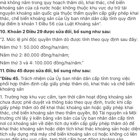
mà không nằm trong quy hoạch thăm dò, khai thác, chế biến
khoáng sản của cả nước hoặc không thuộc khu vực dự trữ tài
nguyên khoáng sản quốc gia thuộc thẩm quyền cấp giấy phép khai
thác, chế biến khoáng sản của Ủy ban nhân dân cấp tỉnh quy định
tại điểm b khoản 1 Điều 56 của Luật Khoáng sản”.
10. Khoản 2 Điều 29 được sửa đổi, bổ sung như sau:
“2. Mức lệ phí độc quyền thăm dò được tính theo quy định sau đây:
Năm thứ 1: 50.000 đồng/ha/năm;
Năm thứ 2: 80.000 đồng/ha/năm;
Năm thứ 3 và 4: 100.000 đồng/ha/năm.”
11. Điều 45 được sửa đổi, bổ sung như sau:
“Điều 45.
Trách nhiệm của Ủy ban nhân dân cấp tỉnh trong việc
phối hợp thẩm định cấp giấy phép thăm dò, khai thác và chế biến
khoáng sản
1. Trường hợp khu vực cấm, tạm thời cấm hoạt động khoáng sản
chưa được phê duyệt và thông báo theo quy định, trước khi cấp
giấy phép thăm dò để khai thác khoáng sản hoặc giấy phép khai
thác, chế biến khoáng sản theo thẩm quyền, Bộ Tài nguyên và Môi
trường chỉ lấy ý kiến bằng văn bản của Ủy ban nhân dân cấp tỉnh
nơi có khoáng sản về diện tích dự kiến cấp giấy phép thăm dò để
khai thác khoáng sản hoặc diện tích khai thác khoáng sản hoặc diện
tích xây dựng nhà máy chế biến khoáng sản có hoặc không có liên
quan đến khu vực cấm, tạm thời cấm hoạt động khoáng sản.