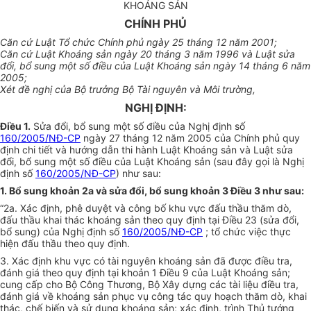
KHOÁNG SẢN
CHÍNH PHỦ
Căn cứ Luật Tổ chức Chính phủ ngày 25 tháng 12 năm 2001;
Căn cứ Luật Khoáng sản ngày 20 tháng 3 năm 1996 và Luật sửa
đổi, bổ sung một số điều của Luật Khoáng sản ngày 14 tháng 6 năm
2005;
Xét đề nghị của Bộ trưởng Bộ Tài nguyên và Môi trường,
NGHỊ ĐỊNH:
Điều 1.
Sửa đổi, bổ sung một số điều của Nghị định số
160/2005/NĐ-CP
ngày 27 tháng 12 năm 2005 của Chính phủ quy
định chi tiết và hướng dẫn thi hành Luật Khoáng sản và Luật sửa
đổi, bổ sung một số điều của Luật Khoáng sản (sau đây gọi là Nghị
định số
160/2005/NĐ-CP
) như sau:
1. Bổ sung khoản 2a và sửa đổi, bổ sung khoản 3 Điều 3 như sau:
“2a. Xác định, phê duyệt và công bố khu vực đấu thầu thăm dò,
đấu thầu khai thác khoáng sản theo quy định tại Điều 23 (sửa đổi,
bổ sung) của Nghị định số
160/2005/NĐ-CP
; tổ chức việc thực
hiện đấu thầu theo quy định.
3. Xác định khu vực có tài nguyên khoáng sản đã được điều tra,
đánh giá theo quy định tại khoản 1 Điều 9 của Luật Khoáng sản;
cung cấp cho Bộ Công Thương, Bộ Xây dựng các tài liệu điều tra,
đánh giá về khoáng sản phục vụ công tác quy hoạch thăm dò, khai
thác, chế biến và sử dụng khoáng sản; xác định, trình Thủ tướng