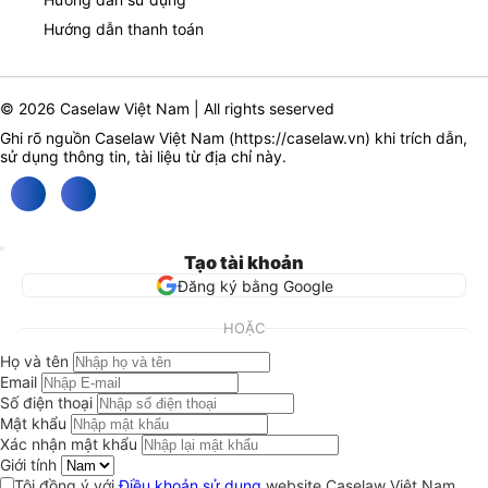
Hướng dẫn thanh toán
© 2026 Caselaw Việt Nam | All rights seserved
Ghi rõ nguồn Caselaw Việt Nam (
https://caselaw.vn
) khi trích dẫn,
sử dụng thông tin, tài liệu từ địa chỉ này.
Tạo tài khoản
Đăng ký bằng Google
HOẶC
Họ và tên
Email
Số điện thoại
Mật khẩu
Xác nhận mật khẩu
Giới tính
Tôi đồng ý với
Điều khoản sử dụng
website Caselaw Việt Nam