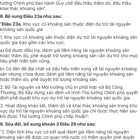
tướng Chính phủ ban hành Quy chế đấu thầu thăm dò, đấu thầu
khai thác khoáng sản”.
8. Bổ sung Điều 23a như sau:
“Điều 23a.
Khu vực có khoáng sản thuộc diện dự trữ tài nguyên
khoáng sản quốc gia
1. Khu vực có khoáng sản thuộc diện dự trữ tài nguyên khoáng sản
quốc gia bao gồm các khu vực:
a) Đã được điều tra, đánh giá tiềm năng tài nguyên khoáng sản
hoặc thăm dò, phê duyệt trữ lượng khoáng sản cần dự trữ cho mục
tiêu phát triển bền vững;
b) Có tiền đề địa chất và dấu hiệu triển vọng về tài nguyên khoáng
sản nhưng chưa được đánh giá tiềm năng tài nguyên khoáng sản
hoặc thăm dò, phê duyệt trữ lượng khoáng sản.
2. Bộ Tài nguyên và Môi trường chủ trì phối hợp với Bộ Công
Thương, Bộ Xây dựng xác định và trình Thủ tướng Chính phủ quyết
định phê duyệt khu vực dự trữ tài nguyên khoáng sản quốc gia.
3. Hoạt động khảo sát, thăm dò và khai thác khoáng sản trong khu
vực dự trữ tài nguyên khoáng sản quốc gia chỉ được thực hiện sau
khi được Thủ tướng Chính phủ chấp thuận”.
9. Sửa đổi, bổ sung khoản 2 Điều 26 như sau:
“2. Diện tích khu vực có kết quả đánh giá tiềm năng tài nguyên
khoáng sản đã được cơ quan nhà nước có thẩm quyền phê duyệt