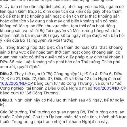
2. Ủy ban nhân dân cấp tỉnh chủ trì, phối hợp với các Bộ, ngành có
liên quan kiểm tra, xác định diện tích dự kiến cấp giấy phép thăm
dò để khai thác khoáng sản hoặc diện tích khai thác khoáng sản
hoặc diện tích xây dựng nhà máy chế biến khoáng sản có hoặc
không có liên quan đến khu vực cấm, tạm thời cấm hoạt động
khoáng sản và trả lời Bộ Tài nguyên và Môi trường bằng văn bản
chậm nhất là ba mươi (30) ngày kể từ ngày nhận được văn bản hỏi
ý kiến của Bộ Tài nguyên và Môi trường.
3. Trong trường hợp đặc biệt, cần thăm dò hoặc khai thác khoáng
sản ở khu vực cấm hoặc tạm thời cấm hoạt động khoáng sản, cơ
quan nhà nước có thẩm quyền cấp giấy phép quy định tại khoản 1
Điều 56 của Luật Khoáng sản phải báo cáo Thủ tướng Chính phủ
xem xét, quyết định.”
Điều 2.
Thay thế cụm từ “Bộ Công nghiệp” tại Điều 4, Điều 6, Điều
12, Điều 21, Điều 22, Điều 37, Điều 41 và Điều 42 của Nghị định số
160/2005/NĐ-CP
bằng cụm từ “Bộ Công Thương”, và cụm từ “Sở
Công nghiệp” tại khoản 2 Điều 6 của Nghị định số
160/2005/NĐ-CP
bằng cụm từ “Sở Công Thương”.
Điều 3.
Nghị định này có hiệu lực thi hành sau 45 ngày, kể từ ngày
ký.
Các Bộ trưởng, Thủ trưởng cơ quan ngang Bộ, Thủ trưởng cơ quan
thuộc Chính phủ, Chủ tịch Ủy ban nhân dân các tỉnh, thành phố trực
thuộc Trung ương chịu trách nhiệm thi hành Nghị định này.