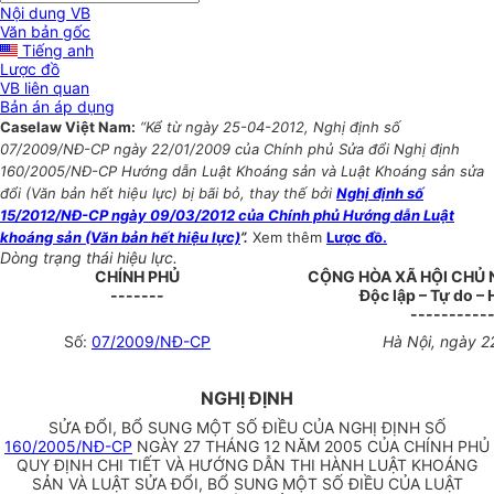
Nội dung VB
Văn bản gốc
Tiếng anh
Lược đồ
VB liên quan
Bản án áp dụng
Caselaw Việt Nam:
“Kể từ ngày 25-04-2012, Nghị định số
07/2009/NĐ-CP ngày 22/01/2009 của Chính phủ Sửa đổi Nghị định
160/2005/NĐ-CP Hướng dẫn Luật Khoáng sản và Luật Khoáng sản sửa
đổi (Văn bản hết hiệu lực) bị bãi bỏ, thay thế bởi
Nghị định số
15/2012/NĐ-CP ngày 09/03/2012 của Chính phủ Hướng dẫn Luật
khoáng sản (Văn bản hết hiệu lực)
”.
Xem thêm
Lược đồ.
Dòng trạng thái hiệu lực.
CHÍNH PHỦ
CỘNG HÒA XÃ HỘI CHỦ 
-------
Độc lập – Tự do –
----------
Số:
07/2009/NĐ-CP
Hà Nội, ngày 2
NGHỊ ĐỊNH
SỬA ĐỔI, BỔ SUNG MỘT SỐ ĐIỀU CỦA NGHỊ ĐỊNH SỐ
160/2005/NĐ-CP
NGÀY 27 THÁNG 12 NĂM 2005 CỦA CHÍNH PHỦ
QUY ĐỊNH CHI TIẾT VÀ HƯỚNG DẪN THI HÀNH LUẬT KHOÁNG
SẢN VÀ LUẬT SỬA ĐỔI, BỔ SUNG MỘT SỐ ĐIỀU CỦA LUẬT