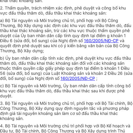
khai thác khoáng sản.
2. Thẩm quyền, trách nhiệm xác định, phê duyệt và công bố khu
vực đấu thầu thăm dò, đấu thầu khai thác khoáng sản:
a) Bộ Tài nguyên và Môi trường chủ trì, phối hợp với Bộ Công
Thương, Bộ Xây dựng xác định các khu vực đấu thầu thăm dò, đấu
thầu khai thác khoáng sản, trừ các khu vực thuộc thẩm quyền phê
duyệt của Ủy ban nhân dân cấp tỉnh quy định tại điểm g khoản 1
Điều 6 (sửa đổi, bổ sung) của Nghị định số
160/2005/NĐ-CP
và
quyết định phê duyệt sau khi có ý kiến bằng văn bản của Bộ Công
Thương, Bộ Xây dựng;
b) Ủy ban nhân dân cấp tỉnh xác định, phê duyệt khu vực đấu thầu
thăm dò, đấu thầu khai thác khoáng sản đối với các khoáng sản
thuộc thẩm quyền cấp giấy phép quy định tại điểm b khoản 1 Điều
56 (sửa đổi, bổ sung) của Luật Khoáng sản và khoản 2 Điều 26 (sửa
đổi, bổ sung) của Nghị định số
160/2005/NĐ-CP
;
c) Bộ Tài nguyên và Môi trường, Ủy ban nhân dân cấp tỉnh công bố
khu vực đấu thầu thăm dò, đấu thầu khai thác sau khi được phê
duyệt.
3. Bộ Tài nguyên và Môi trường chủ trì, phối hợp với Bộ Tài chính, Bộ
Công Thương, Bộ Xây dựng quy định nguyên tắc và phương pháp
định giá tài nguyên khoáng sản làm cơ sở đấu thầu khai thác
khoáng sản.
4. Bộ Tài nguyên và Môi trường chủ trì phối hợp với Bộ Kế hoạch và
Đầu tư, Bộ Tài chính, Bộ Công Thương và Bộ Xây dựng trình Thủ