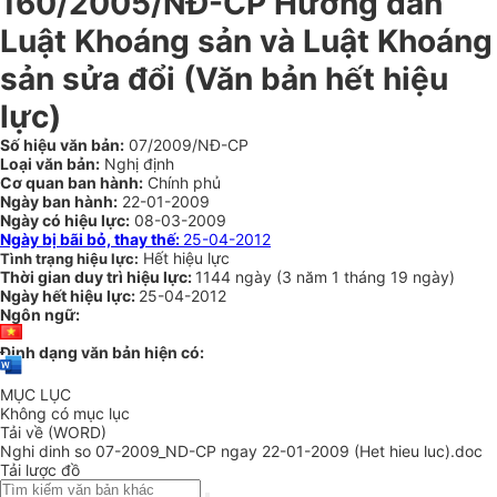
160/2005/NĐ-CP Hướng dẫn
Luật Khoáng sản và Luật Khoáng
sản sửa đổi (Văn bản hết hiệu
lực)
Số hiệu văn bản:
07/2009/NĐ-CP
Loại văn bản:
Nghị định
Cơ quan ban hành:
Chính phủ
Ngày ban hành:
22-01-2009
Ngày có hiệu lực:
08-03-2009
Ngày bị bãi bỏ, thay thế:
25-04-2012
Hết hiệu lực
Tình trạng hiệu lực:
Thời gian duy trì hiệu lực:
1144 ngày
(
3 năm
1 tháng
19 ngày
)
Ngày hết hiệu lực:
25-04-2012
Ngôn ngữ:
Định dạng văn bản hiện có:
MỤC LỤC
Không có mục lục
Tải về (WORD)
Nghi dinh so 07-2009_ND-CP ngay 22-01-2009 (Het hieu luc).doc
Tải lược đồ