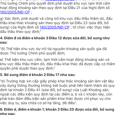
Thủ tướng Chính phủ quyết định phê duyệt khu vực tạm thời cấm
hoạt động khoáng sản theo quy định tại Điều 21 của Nghị định số
160/2005/NĐ-CP
;
g) Xác định, phê duyệt và công bố khu vực đấu thầu thăm dò, đấu
thầu khai thác khoáng sản theo quy định tại Điều 23 (sửa đổi, bổ
sung) của Nghị định số
160/2005/NĐ-CP
; tổ chức việc thực hiện
đấu thầu theo quy định;”
4. Điểm đ và điểm e khoản 3 Điều 12 được sửa đổi, bổ sung như
sau:
“đ) Thể hiện khu vực dự trữ tài nguyên khoáng sản quốc gia đã
được Thủ tướng Chính phủ quyết định;
e) Thể hiện khu vực cấm, tạm thời cấm hoạt động khoáng sản và
khu vực đấu thầu thăm dò, đấu thầu khai thác đã được cấp có thẩm
quyền phê duyệt theo quy định;”
5. Bổ sung điểm d khoản 2 Điều 17 như sau:
“d) Trường hợp xin cấp giấy phép khai thác khoáng sản làm vật liệu
xây dựng thông thường không bắt buộc phải tiến hành thăm dò quy
định tại khoản 2 Điều 41 (sửa đổi, bổ sung) của Luật Khoáng sản,
ngoài các điều kiện quy định tại các điểm a, b và c khoản này, còn
phải bảo đảm điều kiện sản phẩm khai thác được chỉ phục vụ cho
việc duy tu, sửa chữa cơ sở hạ tầng, đê điều”.
6. Điểm d, điểm e khoản 1; khoản 2 Điều 20 được sửa đổi, bổ sung
như sau: