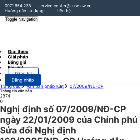
0971.654.238
service.center@caselaw.vn
Hướng dẫn sử dụng
|
Liên hệ
Toggle Navigation
Giới thiệu
Giải pháp
Bảng giá
Bài viết
Đăng ký
Đăng nhập
Trang chủ
Văn bản pháp luật
07/2009/NĐ-CP
Thông tin văn bản
2874
0
Nghị định số 07/2009/NĐ-CP
ngày 22/01/2009 của Chính phủ
Sửa đổi Nghị định