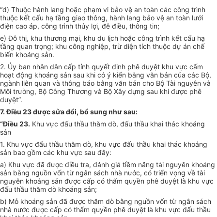
“d) Thuộc hành lang hoặc phạm vi bảo vệ an toàn các công trình
thuộc kết cấu hạ tầng giao thông, hành lang bảo vệ an toàn lưới
điện cao áp, công trình thủy lợi, đê điều, thông tin;
e) Đô thị, khu thương mại, khu du lịch hoặc công trình kết cấu hạ
tầng quan trọng; khu công nghiệp, trừ diện tích thuộc dự án chế
biến khoáng sản.
2. Ủy ban nhân dân cấp tỉnh quyết định phê duyệt khu vực cấm
hoạt động khoáng sản sau khi có ý kiến bằng văn bản của các Bộ,
ngành liên quan và thông báo bằng văn bản cho Bộ Tài nguyên và
Môi trường, Bộ Công Thương và Bộ Xây dựng sau khi được phê
duyệt”.
7. Điều 23 được sửa đổi, bổ sung như sau:
“Điều 23.
Khu vực đấu thầu thăm dò, đấu thầu khai thác khoáng
sản
1. Khu vực đấu thầu thăm dò, khu vực đấu thầu khai thác khoáng
sản bao gồm các khu vực sau đây:
a) Khu vực đã được điều tra, đánh giá tiềm năng tài nguyên khoáng
sản bằng nguồn vốn từ ngân sách nhà nước, có triển vọng về tài
nguyên khoáng sản được cấp có thẩm quyền phê duyệt là khu vực
đấu thầu thăm dò khoáng sản;
b) Mỏ khoáng sản đã được thăm dò bằng nguồn vốn từ ngân sách
nhà nước được cấp có thẩm quyền phê duyệt là khu vực đấu thầu