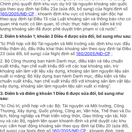
Chính phủ quyết định khu vực dự trữ tài nguyên khoáng sản quốc
gia theo quy định tại Điều 23a (sửa đổi, bổ sung) của Nghị định số
160/2005/NĐ-CP
; khoanh định khu vực có khoáng sản độc hại
theo quy định tại Điều 15 của Luật khoáng sản và thông báo cho cơ
quan nhà nước có liên quan, tổ chức thực hiện việc kiểm kê trữ
lượng khoáng sản đã được phê duyệt trên phạm vi cả nước”.
2. Điểm b khoản 1; khoản 2 Điều 4 được sửa đổi, bổ sung như sau:
“b) Phối hợp với Bộ Tài nguyên và Môi trường xác định khu vực đấu
thầu thăm dò, đấu thầu khai thác khoáng sản theo quy định tại Điều
23 (sửa đổi, bổ sung) của Nghị định số
160/2005/NĐ-CP
;
2. Bộ Công thương ban hành Danh mục, điều kiện và tiêu chuẩn
xuất khẩu, hạn chế xuất khẩu đối với các loại khoáng sản, trừ
khoáng sản làm vật liệu xây dựng, khoáng sản làm nguyên liệu sản
xuất xi măng; Bộ Xây dựng ban hành Danh mục, điều kiện và tiêu
chuẩn xuất khẩu, hạn chế xuất khẩu đối với khoáng sản làm vật liệu
xây dựng, khoáng sản làm nguyên liệu sản xuất xi măng”.
3. Điểm b và điểm g khoản 1 Điều 6 được sửa đổi, bổ sung như
sau:
“b) Chủ trì, phối hợp với các Bộ: Tài nguyên và Môi trường, Công
Thương, Xây dựng, Quốc phòng, Công an, Văn hóa, Thể thao và Du
lịch, Nông nghiệp và Phát triển nông thôn, Giao thông vận tải, Nội
vụ và các Bộ, ngành liên quan khoanh định và phê duyệt các khu
vực cấm hoạt động khoáng sản theo quy định tại Điều 20 (sửa đổi,
bổ sung) của Nghị định số
160/2005/NĐ-CP
; khoanh định, trình