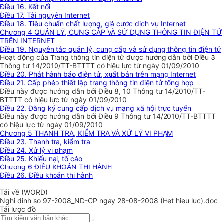
Điều 16. Kết nối
Điều 17. Tài nguyên Internet
Điều 18. Tiêu chuẩn chất lượng, giá cước dịch vụ Internet
Chương 4 QUẢN LÝ, CUNG CẤP VÀ SỬ DỤNG THÔNG TIN ĐIỆN TỬ
TRÊN INTERNET
Điều 19. Nguyên tắc quản lý, cung cấp và sử dụng thông tin điện tử
Hoạt động của Trang thông tin điện tử được hướng dẫn bởi Điều 3
Thông tư 14/2010/TT-BTTTT có hiệu lực từ ngày 01/09/2010
Điều 20. Phát hành báo điện tử, xuất bản trên mạng Internet
Điều 21. Cấp phép thiết lập trang thông tin điện tử tổng hợp
Điều này được hướng dẫn bởi Điều 8, 10 Thông tư 14/2010/TT-
BTTTT có hiệu lực từ ngày 01/09/2010
Điều 22. Đăng ký cung cấp dịch vụ mạng xã hội trực tuyến
Điều này được hướng dẫn bởi Điều 9 Thông tư 14/2010/TT-BTTTT
có hiệu lực từ ngày 01/09/2010
Chương 5 THANH TRA, KIỂM TRA VÀ XỬ LÝ VI PHẠM
Điều 23. Thanh tra, kiểm tra
Điều 24. Xử lý vi phạm
Điều 25. Khiếu nại, tố cáo
Chương 6 ĐIỀU KHOẢN THI HÀNH
Điều 26. Điều khoản thi hành
Tải về (WORD)
Nghi dinh so 97-2008_ND-CP ngay 28-08-2008 (Het hieu luc).doc
Tải lược đồ