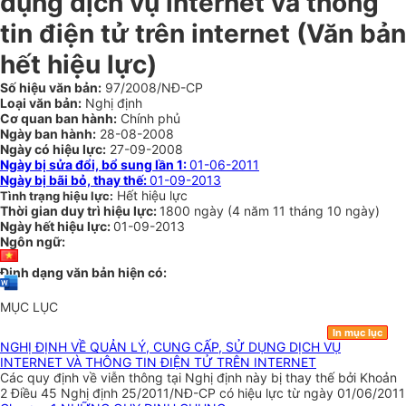
dụng dịch vụ internet và thông
tin điện tử trên internet (Văn bản
hết hiệu lực)
Số hiệu văn bản:
97/2008/NĐ-CP
Loại văn bản:
Nghị định
Cơ quan ban hành:
Chính phủ
Ngày ban hành:
28-08-2008
Ngày có hiệu lực:
27-09-2008
Ngày bị sửa đổi, bổ sung lần 1:
01-06-2011
Ngày bị bãi bỏ, thay thế:
01-09-2013
Hết hiệu lực
Tình trạng hiệu lực:
Thời gian duy trì hiệu lực:
1800 ngày
(
4 năm
11 tháng
10 ngày
)
Ngày hết hiệu lực:
01-09-2013
Ngôn ngữ:
Định dạng văn bản hiện có:
MỤC LỤC
In mục lục
NGHỊ ĐỊNH VỀ QUẢN LÝ, CUNG CẤP, SỬ DỤNG DỊCH VỤ
INTERNET VÀ THÔNG TIN ĐIỆN TỬ TRÊN INTERNET
Các quy định về viễn thông tại Nghị định này bị thay thế bởi Khoản
2 Điều 45 Nghị định 25/2011/NĐ-CP có hiệu lực từ ngày 01/06/2011