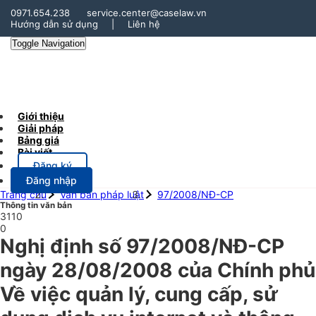
0971.654.238
service.center@caselaw.vn
Hướng dẫn sử dụng
|
Liên hệ
Toggle Navigation
Giới thiệu
Giải pháp
Bảng giá
Bài viết
Đăng ký
Đăng nhập
Trang chủ
Văn bản pháp luật
97/2008/NĐ-CP
Thông tin văn bản
3110
0
Nghị định số 97/2008/NĐ-CP
ngày 28/08/2008 của Chính phủ
Về việc quản lý, cung cấp, sử