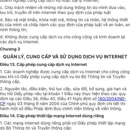
doanh nghiệp cung cấp dịch vụ hoặc đại lý Internet;
c. Chịu trách nhiệm về những nội dung thông tin do mình đưa vào,
lưu trữ, truyền đi trên Internet theo quy định của pháp luật
d. Bảo vệ mật khẩu, khóa mật mã, thông tin cá nhân, hệ thống thiết
bị của mình và chấp hành các quy định của pháp luật về an toàn, an
ninh thông tin;
đ. Không được cung cấp dịch vụ cho công cộng và kinh doanh lại
các dịch vụ Internet.
Chương 3
QUẢN LÝ, CUNG CẤP VÀ SỬ DỤNG DỊCH VỤ INTERNET
Điều 13. Cấp phép cung cấp dịch vụ Internet
1. Các doanh nghiệp được cung cấp dịch vụ Internet cho công cộng
sau khi có Giấy phép cung cấp dịch vụ do Bộ Thông tin và Truyền
thông cấp.
2. Nguyên tắc, điều kiện, thủ tục cấp, sửa đổi, bổ sung, gia hạn và
thu hồi Giấy phép nêu tại khoản 1 Điều này thực hiện theo các quy
định tại các Điều 36, Điều 40, Điều 41 Nghị định số
160/2004/NĐ-
CP
ngày 03 tháng 9 năm 2004 của Chính phủ quy định chi tiết thi
hành một số điều Pháp lệnh Bưu chính Viễn thông về viễn thông.
Điều 14. Cấp phép thiết lập mạng Internet dùng riêng
1. Các mạng Internet dùng riêng phải có Giấy phép thiết lập mạng
do Bộ Thông tin và Truyền thông cấp: