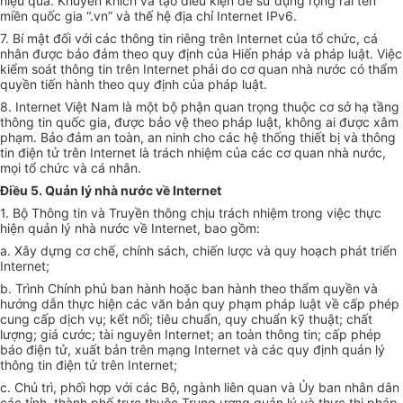
hiệu quả. Khuyến khích và tạo điều kiện để sử dụng rộng rãi tên
miền quốc gia “.vn” và thế hệ địa chỉ Internet IPv6.
7. Bí mật đối với các thông tin riêng trên Internet của tổ chức, cá
nhân được bảo đảm theo quy định của Hiến pháp và pháp luật. Việc
kiểm soát thông tin trên Internet phải do cơ quan nhà nước có thẩm
quyền tiến hành theo quy định của pháp luật.
8. Internet Việt Nam là một bộ phận quan trọng thuộc cơ sở hạ tầng
thông tin quốc gia, được bảo vệ theo pháp luật, không ai được xâm
phạm. Bảo đảm an toàn, an ninh cho các hệ thống thiết bị và thông
tin điện tử trên Internet là trách nhiệm của các cơ quan nhà nước,
mọi tổ chức và cá nhân.
Điều 5. Quản lý nhà nước về Internet
1. Bộ Thông tin và Truyền thông chịu trách nhiệm trong việc thực
hiện quản lý nhà nước về Internet, bao gồm:
a. Xây dựng cơ chế, chính sách, chiến lược và quy hoạch phát triển
Internet;
b. Trình Chính phủ ban hành hoặc ban hành theo thẩm quyền và
hướng dẫn thực hiện các văn bản quy phạm pháp luật về cấp phép
cung cấp dịch vụ; kết nối; tiêu chuẩn, quy chuẩn kỹ thuật; chất
lượng; giá cước; tài nguyên Internet; an toàn thông tin; cấp phép
báo điện tử, xuất bản trên mạng Internet và các quy định quản lý
thông tin điện tử trên Internet;
c. Chủ trì, phối hợp với các Bộ, ngành liên quan và Ủy ban nhân dân
các tỉnh, thành phố trực thuộc Trung ương quản lý và thực thi pháp