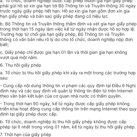
a. Tổ chức, doanh nghiệp được cấp phép muốn gia hạn giấy phép
phải gửi hồ sơ xin gia hạn tới Bộ Thông tin và Truyền thông 30 ngày
trước ngày giấy phép hết hạn. Hồ sơ xin gia hạn gồm đơn xin gia
hạn giấy phép và bản sao giấy phép đang có hiệu lực
b. Bộ Thông tin và Truyền thông thẩm định và xét gia hạn giấy phép
trong thời hạn 15 ngày làm việc kể từ ngày nhận được hồ sơ hợp lệ.
Trường hợp từ chối gia hạn giấy phép, Bộ Thông tin và Truyền
thông có văn bản nêu rõ lý do cho tổ chức, doanh nghiệp nộp đơn
biết;
c. Giấy phép chỉ được gia hạn 01 lần và thời gian gia hạn không
vượt quá một năm.
6. Thu hồi giấy phép
a. Tổ chức bị thu hồi giấy phép khi xảy ra một trong các trường hợp
sau:
- Cung cấp nội dung thông tin vi phạm các quy định tại Điều 6 Nghị
định này và các quy định về quản lý thông tin điện tử trên Internet
theo văn bản kết luận của cơ quan nhà nước có thẩm quyền.
- Trong thời hạn 90 ngày, kể từ ngày được cấp giấy phép không
triển khai hoạt động cung cấp thông tin trên mạng Internet theo quy
định tại giấy phép được cấp.
b. Tổ chức, doanh nghiệp bị thu hồi giấy phép không được cấp
phép tại ít nhất trong vòng 01 năm, kể từ ngày bị thu hồi giấy phép.
7. Thời hạn của giấy phép