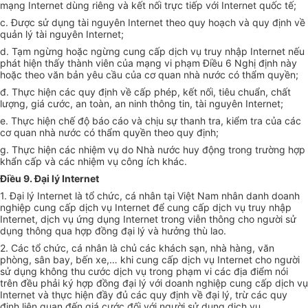
mạng Internet dùng riêng và kết nối trực tiếp với Internet quốc tế;
c. Được sử dụng tài nguyên Internet theo quy hoạch và quy định về
quản lý tài nguyên Internet;
d. Tạm ngừng hoặc ngừng cung cấp dịch vụ truy nhập Internet nếu
phát hiện thấy thành viên của mạng vi phạm Điều 6 Nghị định này
hoặc theo văn bản yêu cầu của cơ quan nhà nước có thẩm quyền;
đ. Thực hiện các quy định về cấp phép, kết nối, tiêu chuẩn, chất
lượng, giá cước, an toàn, an ninh thông tin, tài nguyên Internet;
e. Thực hiện chế độ báo cáo và chịu sự thanh tra, kiểm tra của các
cơ quan nhà nước có thẩm quyền theo quy định;
g. Thực hiện các nhiệm vụ do Nhà nước huy động trong trường hợp
khẩn cấp và các nhiệm vụ công ích khác.
Điều 9. Đại lý Internet
1. Đại lý Internet là tổ chức, cá nhân tại Việt Nam nhân danh doanh
nghiệp cung cấp dịch vụ Internet để cung cấp dịch vụ truy nhập
Internet, dịch vụ ứng dụng Internet trong viễn thông cho người sử
dụng thông qua hợp đồng đại lý và hưởng thù lao.
2. Các tổ chức, cá nhân là chủ các khách sạn, nhà hàng, văn
phòng, sân bay, bến xe,… khi cung cấp dịch vụ Internet cho người
sử dụng không thu cước dịch vụ trong phạm vi các địa điểm nói
trên đều phải ký hợp đồng đại lý với doanh nghiệp cung cấp dịch vụ
Internet và thực hiện đầy đủ các quy định về đại lý, trừ các quy
định liên quan đến giá cước đối với người sử dụng dịch vụ.