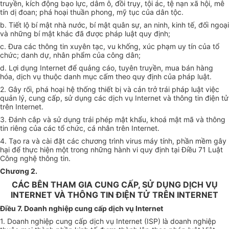
truyền, kích động bạo lực, dâm ô, đồi trụy, tội ác, tệ nạn xã hội, mê
tín dị đoan; phá hoại thuần phong, mỹ tục của dân tộc.
b. Tiết lộ bí mật nhà nước, bí mật quân sự, an ninh, kinh tế, đối ngoại
và những bí mật khác đã được pháp luật quy định;
c. Đưa các thông tin xuyên tạc, vu khống, xúc phạm uy tín của tổ
chức; danh dự, nhân phẩm của công dân;
d. Lợi dụng Internet để quảng cáo, tuyên truyền, mua bán hàng
hóa, dịch vụ thuộc danh mục cấm theo quy định của pháp luật.
2. Gây rối, phá hoại hệ thống thiết bị và cản trở trái pháp luật việc
quản lý, cung cấp, sử dụng các dịch vụ Internet và thông tin điện tử
trên Internet.
3. Đánh cắp và sử dụng trái phép mật khẩu, khoá mật mã và thông
tin riêng của các tổ chức, cá nhân trên Internet.
4. Tạo ra và cài đặt các chương trình virus máy tính, phần mềm gây
hại để thực hiện một trong những hành vi quy định tại Điều 71 Luật
Công nghệ thông tin.
Chương 2
.
CÁC BÊN THAM GIA CUNG CẤP, SỬ DỤNG DỊCH VỤ
INTERNET VÀ THÔNG TIN ĐIỆN TỬ TRÊN INTERNET
Điều 7. Doanh nghiệp cung cấp dịch vụ Internet
1. Doanh nghiệp cung cấp dịch vụ Internet (ISP) là doanh nghiệp