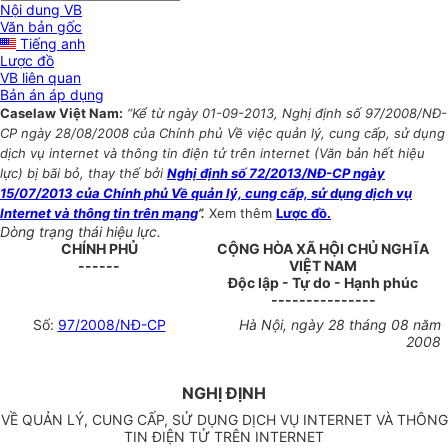
Nội dung VB
Văn bản gốc
Tiếng anh
Lược đồ
VB liên quan
Bản án áp dụng
Caselaw Việt Nam:
“Kể từ ngày 01-09-2013, Nghị định số 97/2008/NĐ-
CP ngày 28/08/2008 của Chính phủ Về việc quản lý, cung cấp, sử dụng
dịch vụ internet và thông tin điện tử trên internet (Văn bản hết hiệu
lực) bị bãi bỏ, thay thế bởi
Nghị định số 72/2013/NĐ-CP ngày
15/07/2013 của Chính phủ Về quản lý, cung cấp, sử dụng dịch vụ
Internet và thông tin trên mạng
”.
Xem thêm
Lược đồ.
Dòng trạng thái hiệu lực.
CHÍNH PHỦ
CỘNG HÒA XÃ HỘI CHỦ NGHĨA
------
VIỆT NAM
Độc lập - Tự do - Hạnh phúc
---------------
Số:
97/2008/NĐ-CP
Hà Nội, ngày 28 tháng 08 năm
2008
NGHỊ ĐỊNH
VỀ QUẢN LÝ, CUNG CẤP, SỬ DỤNG DỊCH VỤ INTERNET VÀ THÔNG
TIN ĐIỆN TỬ TRÊN INTERNET