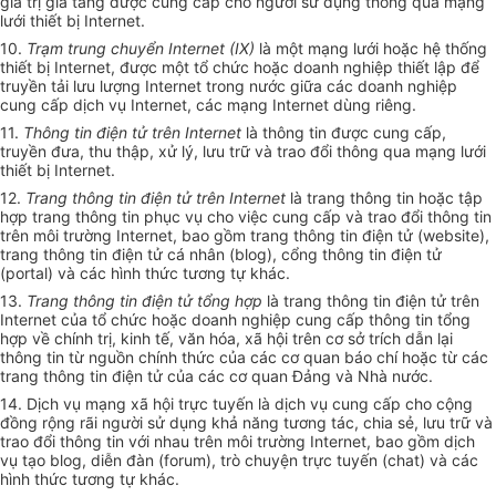
giá trị gia tăng được cung cấp cho người sử dụng thông qua mạng
lưới thiết bị Internet.
10.
Trạm trung chuyển Internet (IX)
là một mạng lưới hoặc hệ thống
thiết bị Internet, được một tổ chức hoặc doanh nghiệp thiết lập để
truyền tải lưu lượng Internet trong nước giữa các doanh nghiệp
cung cấp dịch vụ Internet, các mạng Internet dùng riêng.
11.
Thông tin điện tử trên Internet
là thông tin được cung cấp,
truyền đưa, thu thập, xử lý, lưu trữ và trao đổi thông qua mạng lưới
thiết bị Internet.
12.
Trang thông tin điện tử trên Internet
là trang thông tin hoặc tập
hợp trang thông tin phục vụ cho việc cung cấp và trao đổi thông tin
trên môi trường Internet, bao gồm trang thông tin điện tử (website),
trang thông tin điện tử cá nhân (blog), cổng thông tin điện tử
(portal) và các hình thức tương tự khác.
13.
Trang thông tin điện tử tổng hợp
là trang thông tin điện tử trên
Internet của tổ chức hoặc doanh nghiệp cung cấp thông tin tổng
hợp về chính trị, kinh tế, văn hóa, xã hội trên cơ sở trích dẫn lại
thông tin từ nguồn chính thức của các cơ quan báo chí hoặc từ các
trang thông tin điện tử của các cơ quan Đảng và Nhà nước.
14. Dịch vụ mạng xã hội trực tuyến là dịch vụ cung cấp cho cộng
đồng rộng rãi người sử dụng khả năng tương tác, chia sẻ, lưu trữ và
trao đổi thông tin với nhau trên môi trường Internet, bao gồm dịch
vụ tạo blog, diễn đàn (forum), trò chuyện trực tuyến (chat) và các
hình thức tương tự khác.