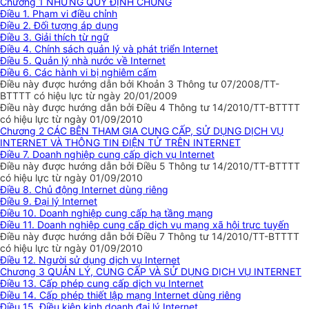
Chương 1 NHỮNG QUY ĐỊNH CHUNG
Điều 1. Phạm vi điều chỉnh
Điều 2. Đối tượng áp dụng
Điều 3. Giải thích từ ngữ
Điều 4. Chính sách quản lý và phát triển Internet
Điều 5. Quản lý nhà nước về Internet
Điều 6. Các hành vi bị nghiêm cấm
Điều này được hướng dẫn bởi Khoản 3 Thông tư 07/2008/TT-
BTTTT có hiệu lực từ ngày 20/01/2009
Điều này được hướng dẫn bởi Điều 4 Thông tư 14/2010/TT-BTTTT
có hiệu lực từ ngày 01/09/2010
Chương 2 CÁC BÊN THAM GIA CUNG CẤP, SỬ DỤNG DỊCH VỤ
INTERNET VÀ THÔNG TIN ĐIỆN TỬ TRÊN INTERNET
Điều 7. Doanh nghiệp cung cấp dịch vụ Internet
Điều này được hướng dẫn bởi Điều 5 Thông tư 14/2010/TT-BTTTT
có hiệu lực từ ngày 01/09/2010
Điều 8. Chủ động Internet dùng riêng
Điều 9. Đại lý Internet
Điều 10. Doanh nghiệp cung cấp hạ tầng mạng
Điều 11. Doanh nghiệp cung cấp dịch vụ mạng xã hội trực tuyến
Điều này được hướng dẫn bởi Điều 7 Thông tư 14/2010/TT-BTTTT
có hiệu lực từ ngày 01/09/2010
Điều 12. Người sử dụng dịch vụ Internet
Chương 3 QUẢN LÝ, CUNG CẤP VÀ SỬ DỤNG DỊCH VỤ INTERNET
Điều 13. Cấp phép cung cấp dịch vụ Internet
Điều 14. Cấp phép thiết lập mạng Internet dùng riêng
Điều 15. Điều kiện kinh doanh đại lý Internet