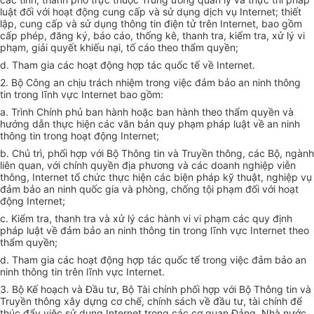
luật đối với hoạt động cung cấp và sử dụng dịch vụ Internet; thiết
lập, cung cấp và sử dụng thông tin điện tử trên Internet, bao gồm
cấp phép, đăng ký, báo cáo, thống kê, thanh tra, kiểm tra, xử lý vi
phạm, giải quyết khiếu nại, tố cáo theo thẩm quyền;
d. Tham gia các hoạt động hợp tác quốc tế về Internet.
2. Bộ Công an chịu trách nhiệm trong việc đảm bảo an ninh thông
tin trong lĩnh vực Internet bao gồm:
a. Trình Chính phủ ban hành hoặc ban hành theo thẩm quyền và
hướng dẫn thực hiện các văn bản quy phạm pháp luật về an ninh
thông tin trong hoạt động Internet;
b. Chủ trì, phối hợp với Bộ Thông tin và Truyền thông, các Bộ, ngành
liên quan, với chính quyền địa phương và các doanh nghiệp viễn
thông, Internet tổ chức thực hiện các biện pháp kỹ thuật, nghiệp vụ
đảm bảo an ninh quốc gia và phòng, chống tội phạm đối với hoạt
động Internet;
c. Kiểm tra, thanh tra và xử lý các hành vi vi phạm các quy định
pháp luật về đảm bảo an ninh thông tin trong lĩnh vực Internet theo
thẩm quyền;
d. Tham gia các hoạt động hợp tác quốc tế trong việc đảm bảo an
ninh thông tin trên lĩnh vực Internet.
3. Bộ Kế hoạch và Đầu tư, Bộ Tài chính phối hợp với Bộ Thông tin và
Truyền thông xây dựng cơ chế, chính sách về đầu tư, tài chính để
thúc đẩy việc sử dụng Internet trong các cơ quan Đảng, Nhà nước,