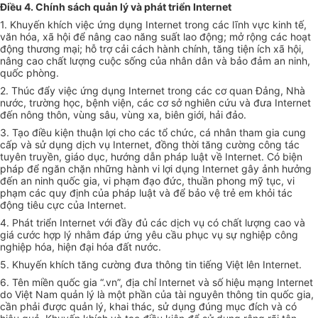
Điều 4. Chính sách quản lý và phát triển Internet
1. Khuyến khích việc ứng dụng Internet trong các lĩnh vực kinh tế,
văn hóa, xã hội để nâng cao năng suất lao động; mở rộng các hoạt
động thương mại; hỗ trợ cải cách hành chính, tăng tiện ích xã hội,
nâng cao chất lượng cuộc sống của nhân dân và bảo đảm an ninh,
quốc phòng.
2. Thúc đẩy việc ứng dụng Internet trong các cơ quan Đảng, Nhà
nước, trường học, bệnh viện, các cơ sở nghiên cứu và đưa Internet
đến nông thôn, vùng sâu, vùng xa, biên giới, hải đảo.
3. Tạo điều kiện thuận lợi cho các tổ chức, cá nhân tham gia cung
cấp và sử dụng dịch vụ Internet, đồng thời tăng cường công tác
tuyên truyền, giáo dục, hướng dẫn pháp luật về Internet. Có biện
pháp để ngăn chặn những hành vi lợi dụng Internet gây ảnh hưởng
đến an ninh quốc gia, vi phạm đạo đức, thuần phong mỹ tục, vi
phạm các quy định của pháp luật và để bảo vệ trẻ em khỏi tác
động tiêu cực của Internet.
4. Phát triển Internet với đầy đủ các dịch vụ có chất lượng cao và
giá cước hợp lý nhằm đáp ứng yêu cầu phục vụ sự nghiệp công
nghiệp hóa, hiện đại hóa đất nước.
5. Khuyến khích tăng cường đưa thông tin tiếng Việt lên Internet.
6. Tên miền quốc gia “.vn”, địa chỉ Internet và số hiệu mạng Internet
do Việt Nam quản lý là một phần của tài nguyên thông tin quốc gia,
cần phải được quản lý, khai thác, sử dụng đúng mục đích và có