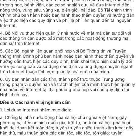
trường học, bệnh viện, các cơ sở nghiên cứu và đưa Internet đến
nông thôn, vùng sâu, vùng xa, biên giới, hải đảo. Bộ Tài chính trình
Chính phủ ban hành hoặc ban hành theo thẩm quyền và hướng dẫn
việc thực hiện các quy định về phí, lệ phí liên quan đến tài nguyên
Internet.
4. Bộ Nội vụ thực hiện quản lý nhà nước về mật mã dân sự đối với
các thông tin cần được bảo mật trong các hoạt động thương mại,
dân sự trên Internet.
5. Các Bộ, ngành liên quan phối hợp với Bộ Thông tin và Truyền
thông trình Chính phủ ban hành hoặc ban hành theo thẩm quyền và
hướng dẫn thực hiện các quy định; triển khai thực hiện quản lý đối
với việc cung cấp và sử dụng các dịch vụ ứng dụng chuyên ngành
trên Internet thuộc lĩnh vực quản lý nhà nước của mình.
6. Ủy ban nhân dân các tỉnh, thành phố trực thuộc Trung ương
trong phạm vi quyền hạn và trách nhiệm của mình thực hiện quản lý
nhà nước về Internet tại địa phương phù hợp với các quy định tại
Nghị định này.
Điều 6. Các hành vi bị nghiêm cấm
1. Lợi dụng Internet nhằm mục đích:
a. Chống lại nhà nước Cộng hòa xã hội chủ nghĩa Việt Nam; gây
phương hại đến an ninh quốc gia, trật tự, an toàn xã hội; phá hoại
khối đại đoàn kết toàn dân; tuyên truyền chiến tranh xâm lược; gây
hận thù, mâu thuẫn giữa các dân tộc, sắc tộc, tôn giáo; tuyên