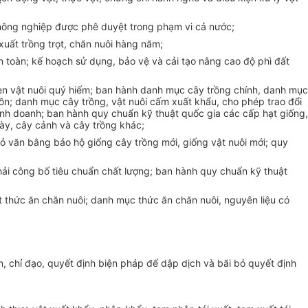
n nông nghiệp được phê duyệt trong phạm vi cả nước;
xuất trồng trọt, chăn nuôi hàng năm;
n toàn; kế hoạch sử dụng, bảo vệ và cải tạo nâng cao độ phì đất
en vật nuôi quý hiếm; ban hành danh mục cây trồng chính, danh mục
ồn; danh mục cây trồng, vật nuôi cấm xuất khẩu, cho phép trao đổi
inh doanh; ban hành quy chuẩn kỹ thuật quốc gia các cấp hạt giống,
gày, cây cảnh và cây trồng khác;
ỏ văn bằng bảo hộ giống cây trồng mới, giống vật nuôi mới; quy
ải công bố tiêu chuẩn chất lượng; ban hành quy chuẩn kỹ thuật
ất thức ăn chăn nuôi; danh mục
thức ăn chăn nuôi, nguyên liệu có
ẫn, chỉ đạo, quyết định biện pháp để dập dịch và bãi bỏ quyết định