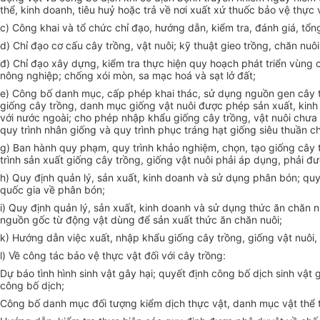
thể, kinh doanh, tiêu huỷ hoặc trả về nơi xuất xứ thuốc bảo vệ thực
c) Công khai và tổ chức chỉ đạo, hướng dẫn, kiểm tra, đánh giá, tổ
d) Chỉ đạo cơ cấu cây trồng, vật nuôi; kỹ thuật gieo trồng, chăn nuô
đ) Chỉ đạo xây dựng, kiểm tra thực hiện quy hoạch phát triển vùng 
nông nghiệp; chống xói mòn, sa mạc hoá và sạt lở đất;
e) Công bố danh mục, cấp phép khai thác, sử dụng nguồn gen cây t
giống cây trồng, danh mục giống vật nuôi được phép sản xuất, kinh
với nước ngoài; cho phép nhập khẩu giống cây trồng, vật nuôi chưa
quy trình nhân giống và quy trình phục tráng hạt giống siêu thuần 
g) Ban hành quy phạm, quy trình khảo nghiệm, chọn, tạo giống cây t
trình sản xuất giống cây trồng, giống vật nuôi phải áp dụng, phải 
h) Quy định quản lý, sản xuất, kinh doanh và sử dụng phân bón; q
quốc gia về phân bón;
i) Quy định quản lý, sản xuất, kinh doanh và sử dụng thức ăn chăn 
nguồn gốc từ động vật dùng để sản xuất thức ăn chăn nuôi;
k
) Hướng dẫn việc xuất, nhập khẩu giống cây trồng, giống vật nuôi,
l) Về công tác bảo vệ thực vật đối với cây trồng:
Dự báo tình hình sinh vật gây hại; quyết định công bố dịch sinh vật
công bố dịch;
Công bố danh mục đối tượng kiểm dịch thực vật, danh mục vật thể t