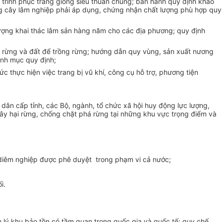
 trình phục tráng giống siêu thuần chủng; ban hành quy định khảo
ng cây lâm nghiệp phải áp dụng, chứng nhận chất lượng phù hợp quy
 lượng khai thác lâm sản hàng năm cho các địa phương; quy định
uê rừng và đất để trồng rừng; hướng dẫn quy vùng, sản xuất nương
anh mục quy định;
c thực hiện việc trang bị vũ khí, công cụ hỗ trợ, phương tiện
dân cấp tỉnh, các Bộ, ngành, tổ chức xã hội huy động lực lượng,
gây hại rừng, chống chặt phá rừng tại những khu vực trọng điểm và
n diêm nghiệp được phê duyệt trong phạm vi cả nước;
i.
ản lý khu bảo tồn có tầm quan trọng quốc gia và quốc tế; quy chế