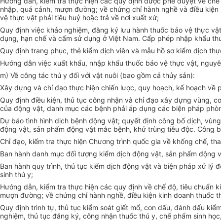
Hướng dẫn, kiểm tra thực hiện các quy định được phê duyệt về chế độ
nhập, quá cảnh, mượn đường; về chứng chỉ hành nghề và điều kiện xử
vệ thực vật phải tiêu huỷ hoặc trả về nơi xuất xứ;
Quy định việc khảo nghiệm, đăng ký lưu hành thuốc bảo vệ thực vậ
dụng, hạn chế và cấm sử dụng ở Việt Nam. Cấp phép nhập khẩu th
Quy định trang phục, thẻ kiểm dịch viên và mẫu hồ sơ kiểm dịch thự
Hướng dẫn việc xuất khẩu, nhập khẩu thuốc bảo vệ thực vật, nguyên 
m
) Về công tác thú y đối với vật nuôi (bao gồm cả thủy sản):
Xây dựng và chỉ đạo thực hiện chiến lược, quy hoạch, kế hoạch về 
Quy định điều kiện, thủ tục công nhận và chỉ đạo xây dựng vùng, 
của động vật, danh mục các bệnh phải áp dụng các biện pháp phò
Dự báo tình hình dịch bệnh động vật; quyết định công bố dịch, vùng 
động vật, sản phẩm động vật mắc bệnh, khử trùng tiêu độc. Công bố
Chỉ đạo, kiểm tra thực hiện Chương trình quốc gia về khống chế, t
Ban hành danh mục đối tượng kiểm dịch động vật, sản phẩm động vậ
Ban hành quy trình, thủ tục kiểm dịch động vật và biện pháp xử lý
sinh thú y
;
Hướng dẫn, kiểm tra thực hiện các quy định về chế độ, tiêu chuẩn ki
mượn đường; về chứng chỉ hành nghề, điều kiện kinh doanh thuốc thú
Quy định trình tự, thủ tục kiểm soát giết mổ, con dấu, đánh dấu kiểm
nghiệm, thủ tục đăng ký,
công nhận thuốc thú y, chế phẩm sinh học, 