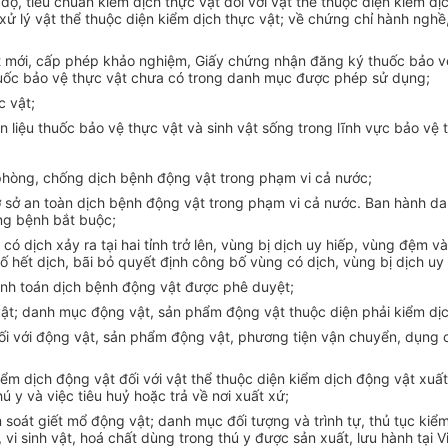
, tiêu chuẩn kiểm dịch thực vật đối với vật thể thuộc diện kiểm dịc
 lý vật thể thuộc diện kiểm dịch thực vật; về chứng chỉ hành nghề,
t mới, cấp phép khảo nghiệm, Giấy chứng nhận đăng ký thuốc bảo v
uốc bảo vệ thực vật chưa có trong danh mục được phép sử dụng;
c vật;
liệu thuốc bảo vệ thực vật và sinh vật sống trong lĩnh vực bảo vệ 
phòng, chống dịch bệnh động vật trong phạm vi cả nước;
cơ sở an toàn dịch bệnh động vật trong phạm vi cả nước. Ban hành 
ng bệnh bắt buộc;
có dịch xảy ra tại hai tỉnh trở lên, vùng bị dịch uy hiếp, vùng đệm 
 hết dịch, bãi bỏ quyết định công bố vùng có dịch, vùng bị dịch uy
hanh toán dịch bệnh động vật được phê duyệt;
t; danh mục động vật, sản phẩm động vật thuộc diện phải kiểm dịc
 đối với động vật, sản phẩm động vật, phương tiện vận chuyển, dụn
ểm dịch động vật đối với vật thể thuộc diện kiểm dịch động vật xuất
 y và việc tiêu huỷ hoặc trả về nơi xuất xứ;
 soát giết mổ động vật; danh mục đối tượng và trình tự, thủ tục kiểm 
vi sinh vật, hoá chất dùng trong thú y được sản xuất, lưu hành tại 