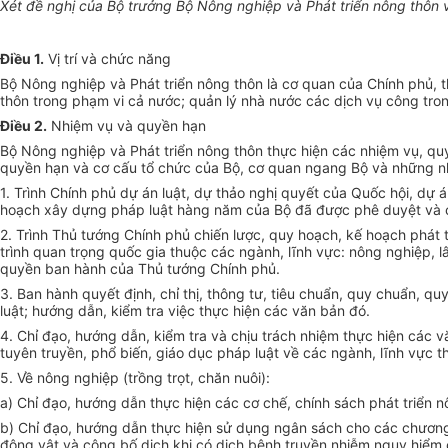
Xét đề nghị của Bộ trưởng Bộ Nông nghiệp và Phát triển nông thôn 
Điều 1.
Vị trí và chức năng
Bộ Nông nghiệp và Phát triển nông thôn là cơ quan của Chính phủ, t
thôn trong phạm vi cả nước; quản lý nhà nước các dịch vụ công tron
Điều 2.
Nhiệm vụ và quyền hạn
Bộ Nông nghiệp và Phát triển nông thôn thực hiện các nhiệm vụ, qu
quyền hạn và cơ cấu tổ chức của Bộ, cơ quan ngang Bộ và những nh
1. Trình Chính phủ dự án luật, dự thảo nghị quyết của Quốc hội, dự
hoạch xây dựng pháp luật hàng năm của Bộ đã được phê duyệt và c
2. Trình Thủ tướng Chính phủ chiến lược, quy hoạch, kế hoạch phát 
trình quan trọng quốc gia thuộc các ngành, lĩnh vực: nông nghiệp, l
quyền ban hành của Thủ tướng Chính phủ.
3. Ban hành quyết định, chỉ thị, thông tư, tiêu chuẩn, quy chuẩn, q
luật; hướng dẫn, kiểm tra việc thực hiện các văn bản đó.
4. Chỉ đạo, hướng dẫn, kiểm tra và chịu trách nhiệm thực hiện các 
tuyên truyền, phổ biến, giáo dục pháp luật về các ngành, lĩnh vực 
5. Về nông nghiệp (trồng trọt, chăn nuôi):
a) Chỉ đạo, hướng dẫn thực hiện các cơ chế, chính sách phát triển
b) Chỉ đạo, hướng dẫn thực hiện sử dụng ngân sách cho các chương
động vật và công bố dịch khi có dịch bệnh truyền nhiễm nguy hiểm c