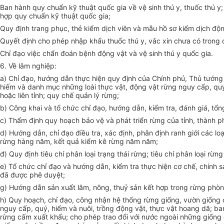
Ban hành quy chuẩn kỹ thuật quốc gia về vệ sinh thú y, thuốc thú y
hợp quy chuẩn kỹ thuật quốc gia;
Quy định trang phục, thẻ kiểm dịch viên và mẫu hồ sơ kiểm dịch độ
Quyết định cho phép nhập khẩu thuốc thú y, vắc xin chưa có trong
Chỉ đạo việc chẩn đoán bệnh động vật và vệ sinh thú y quốc gia.
6. Về lâm nghiệp:
a) Chỉ đạo, hướng dẫn thực hiện quy định của Chính phủ, Thủ tướng 
hiếm và danh mục những loài thực vật, động vật rừng nguy cấp, qu
hoặc liên tỉnh; quy chế quản lý rừng;
b) Công khai và tổ chức chỉ đạo, hướng dẫn, kiểm tra, đánh giá, tổ
c) Thẩm định quy hoạch bảo vệ và phát triển rừng của tỉnh, thành p
d) Hướng dẫn, chỉ đạo điều tra, xác định, phân định ranh giới các lo
rừng hàng năm, kết quả kiểm kê rừng năm năm;
đ) Quy định tiêu chí phân loại trạng thái rừng; tiêu chí phân loại r
e) Tổ chức chỉ đạo và hướng dẫn, kiểm tra thực hiện cơ chế, chính sá
đã được phê duyệt;
g) Hướng dẫn sản xuất lâm, nông, thuỷ sản kết hợp trong rừng phòng
h) Quy hoạch, chỉ đạo, công nhận hệ thống rừng giống, vườn giống 
nguy cấp, quý, hiếm và nuôi, trồng động vật, thực vật hoang dã; 
rừng cấm xuất khẩu; cho phép trao đổi với nước ngoài những giống