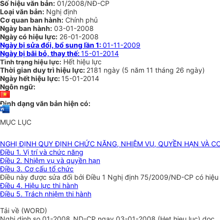
Số hiệu văn bản:
01/2008/NĐ-CP
Loại văn bản:
Nghị định
Cơ quan ban hành:
Chính phủ
Ngày ban hành:
03-01-2008
Ngày có hiệu lực:
26-01-2008
Ngày bị sửa đổi, bổ sung lần 1:
01-11-2009
Ngày bị bãi bỏ, thay thế:
15-01-2014
Hết hiệu lực
Tình trạng hiệu lực:
Thời gian duy trì hiệu lực:
2181 ngày
(
5 năm
11 tháng
26 ngày
)
Ngày hết hiệu lực:
15-01-2014
Ngôn ngữ:
Định dạng văn bản hiện có:
MỤC LỤC
NGHỊ ĐỊNH QUY ĐỊNH CHỨC NĂNG, NHIỆM VỤ, QUYỀN HẠN VÀ C
Điều 1. Vị trí và chức năng
Điều 2. Nhiệm vụ và quyền hạn
Điều 3. Cơ cấu tổ chức
Điều này được sửa đổi bởi Điều 1 Nghị định 75/2009/NĐ-CP có hiệu
Điều 4. Hiệu lực thi hành
Điều 5. Trách nhiệm thi hành
Tải về (WORD)
Nghi dinh so 01-2008_ND-CP ngay 03-01-2008 (Het hieu luc).doc