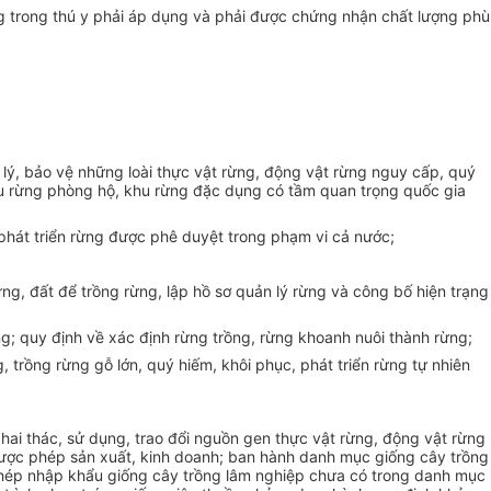
ùng trong thú y phải áp dụng và phải được chứng nhận chất lượng phù
lý, bảo vệ những loài thực vật rừng, động vật rừng nguy cấp, quý
hu rừng phòng hộ, khu rừng đặc dụng có tầm quan trọng quốc gia
 phát triển rừng được phê duyệt trong phạm vi cả nước;
rừng, đất để trồng rừng, lập hồ sơ quản lý rừng và công bố hiện trạng
ừng; quy định về xác định rừng trồng, rừng khoanh nuôi thành rừng;
, trồng rừng gỗ lớn, quý hiếm, khôi phục, phát triển rừng tự nhiên
ai thác, sử dụng, trao đổi nguồn gen thực vật rừng, động vật rừng
được phép sản xuất, kinh doanh; ban hành danh mục giống cây trồng
phép nhập khẩu giống cây trồng lâm nghiệp chưa có trong danh mục