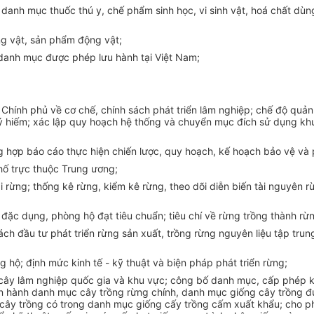
; danh mục thuốc thú y, chế phẩm sinh học, vi sinh vật, hoá chất d
ng vật, sản phẩm động vật;
 danh mục được phép lưu hành tại Việt Nam;
Chính phủ về cơ chế, chính sách phát triển lâm nghiệp; chế độ quản 
ý hiếm; xác lập quy hoạch hệ thống và chuyển mục đích sử dụng k
ng hợp báo cáo thực hiện chiến lược, quy hoạch, kế hoạch bảo vệ và
hố trực thuộc Trung ương;
ại rừng; thống kê rừng, kiểm kê rừng, theo dõi diễn biến tài nguyên 
ừng đặc dụng, phòng hộ đạt tiêu chuẩn; tiêu chí về rừng trồng thành r
ch đầu tư phát triển rừng sản xuất, trồng rừng nguyên liệu tập trung
 hộ; định mức kinh tế - kỹ thuật và biện pháp phát triển rừng;
cây lâm nghiệp quốc gia và khu vực; công bố danh mục, cấp phép kh
ban hành danh mục cây trồng rừng chính, danh mục giống cây trồng 
 cây trồng có trong danh mục giống cấy trồng cấm xuất khẩu; cho 