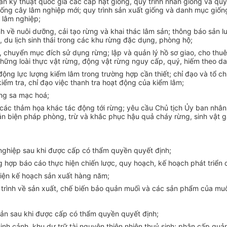
n kỹ thuật quốc gia các cấp hạt giống, quy trình nhân giống và quy
ống cây lâm nghiệp mới; quy trình sản xuất giống và danh mục giố
 lâm nghiệp;
ình về nuôi dưỡng, cải tạo rừng và khai thác lâm sản; thông báo sản
du lịch sinh thái trong các khu rừng đặc dụng, phòng hộ;
g, chuyển mục đích sử dụng rừng; lập và quản lý hồ sơ giao, cho th
 những loài thực vật rừng, động vật rừng nguy cấp, quý, hiếm theo d
ộng lực lượng kiểm lâm trong trường hợp cần thiết; chỉ đạo và tổ chứ
ểm tra, chỉ đạo việc thanh tra hoạt động của kiểm lâm;
ống sa mạc hoá;
 các thảm họa khác tác động tới rừng; yêu cầu Chủ tịch Ủy ban nhân 
dẫn biện pháp phòng, trừ và khắc phục hậu quả cháy rừng, sinh vật 
 nghiệp sau khi được cấp có thẩm quyền quyết định;
ng hợp báo cáo thực hiện chiến lược, quy hoạch, kế hoạch phát triể
 hiện kế hoạch sản xuất hàng năm;
 trình về sản xuất, chế biến bảo quản muối và các sản phẩm của muố
 sản sau khi được cấp có thẩm quyền quyết định;
 sinh cảnh, khu dự trữ tài nguyên thiên nhiên thuỷ sinh; phân cấp qu