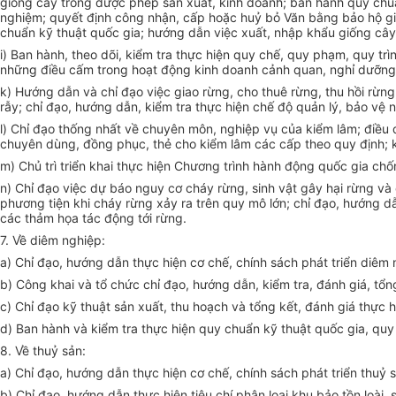
giống cây trồng được phép sản xuất, kinh doanh; ban hành quy chuẩ
nghiệm; quyết định công nhận, cấp hoặc huỷ bỏ Văn bằng bảo hộ gi
chuẩn kỹ thuật quốc gia; hướng dẫn việc xuất, nhập khẩu giống cây
i) Ban hành, theo dõi, kiểm tra thực hiện quy chế, quy phạm, quy tr
những điều cấm trong hoạt động kinh doanh cảnh quan, nghỉ dưỡng, 
k) Hướng dẫn và chỉ đạo việc giao rừng, cho thuê rừng, thu hồi rừn
rẫy; chỉ đạo, hướng dẫn, kiểm tra thực hiện chế độ quản lý, bảo vệ
l) Chỉ đạo thống nhất về chuyên môn, nghiệp vụ của kiểm lâm; điều đ
chuyên dùng, đồng phục, thẻ cho kiểm lâm các cấp theo quy định; ki
m) Chủ trì triển khai thực hiện Chương trình hành động quốc gia ch
n) Chỉ đạo việc dự báo nguy cơ cháy rừng, sinh vật gây hại rừng và
phương tiện khi cháy rừng xảy ra trên quy mô lớn; chỉ đạo, hướng 
các thảm họa tác động tới rừng.
7. Về diêm nghiệp:
a) Chỉ đạo, hướng dẫn thực hiện cơ chế, chính sách phát triển diêm
b) Công khai và tổ chức chỉ đạo, hướng dẫn, kiểm tra, đánh giá, tổ
c) Chỉ đạo kỹ thuật sản xuất, thu hoạch và tổng kết, đánh giá thực
d) Ban hành và kiểm tra thực hiện quy chuẩn kỹ thuật quốc gia, quy
8. Về thuỷ sản:
a) Chỉ đạo, hướng dẫn thực hiện cơ chế, chính sách phát triển thuỷ
b) Chỉ đạo, hướng dẫn thực hiện tiêu chí phân loại khu bảo tồn loài,