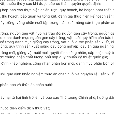
 vật, thuốc thú y sau khi được cấp có thẩm quyền quyết định;
ng hợp báo cáo thực hiện chiến lược, quy hoạch, kế hoạch phát triể
i, thu hoạch, bảo quản và tổng kết, đánh giá thực hiện kế hoạch sản 
cây trồng, vùng chăn nuôi tập trung, sản xuất nông sản thực phẩm a
rồng, nguồn gen vật nuôi và trao đổi nguồn gen cây trồng, nguồn g
 doanh; danh mục nguồn gen cây trồng, vật nuôi quý hiếm cần bảo t
 có trong danh mục giống cây trồng, vật nuôi được phép sản xuất, k
chủng; quy trình sản xuất giống cây công nghiệp, cây ăn quả ngắn n
rồng mới, giống vật nuôi mới; quyết định công nhận, cấp hoặc huỷ b
được chứng nhận chất lượng phù hợp quy chuẩn kỹ thuật quốc gia;
uy định khảo nghiệm, công nhận phân bón mới; danh mục phân bón ph
nuôi; quy định khảo nghiệm thức ăn chăn nuôi và nguyên liệu sản xu
 phân bón và thức ăn chăn nuôi;
 gây hại từ hai tỉnh trở lên và báo cáo Thủ tướng Chính phủ; hướng d
huộc diện kiểm dịch thực vật;