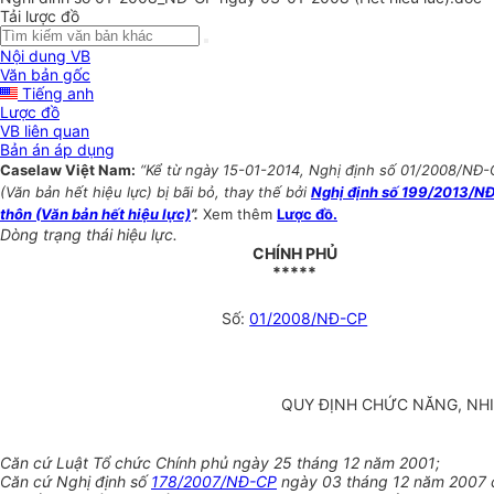
Tải lược đồ
Nội dung VB
Văn bản gốc
Tiếng anh
Lược đồ
VB liên quan
Bản án áp dụng
Caselaw Việt Nam:
“Kể từ ngày 15-01-2014, Nghị định số 01/2008/NĐ-
(Văn bản hết hiệu lực) bị bãi bỏ, thay thế bởi
Nghị định số 199/2013/NĐ
thôn (Văn bản hết hiệu lực)
”.
Xem thêm
Lược đồ.
Dòng trạng thái hiệu lực.
CHÍNH PHỦ
*****
Số:
01/2008/NĐ-CP
QUY ĐỊNH CHỨC NĂNG, NHI
Căn cứ Luật Tổ chức Chính phủ ngày 25 tháng 12 năm 2001;
Căn cứ Nghị định số
178/2007/NĐ-CP
ngày 03 tháng 12 năm 2007 c