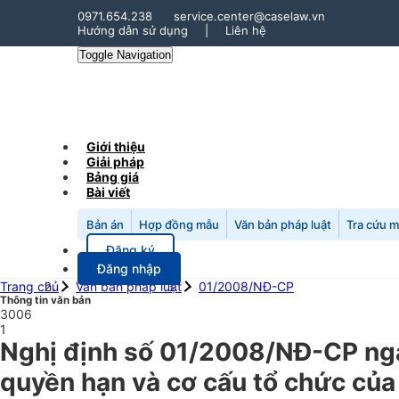
0971.654.238
service.center@caselaw.vn
Hướng dẫn sử dụng
|
Liên hệ
Toggle Navigation
Giới thiệu
Giải pháp
Bảng giá
Bài viết
Bản án
Hợp đồng mẫu
Văn bản pháp luật
Tra cứu 
Đăng ký
Đăng nhập
Trang chủ
Văn bản pháp luật
01/2008/NĐ-CP
Thông tin văn bản
3006
1
Nghị định số 01/2008/NĐ-CP ngà
quyền hạn và cơ cấu tổ chức của 