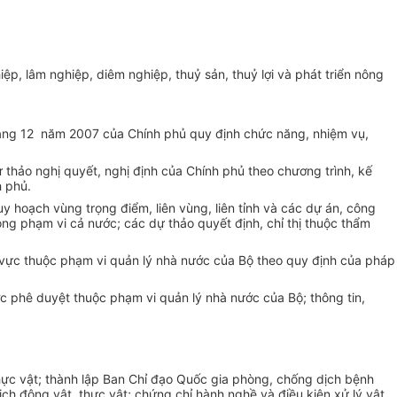
p, lâm nghiệp, diêm nghiệp, thuỷ sản, thuỷ lợi và phát triển nông
ng 12 năm 2007 của Chính phủ quy định chức năng, nhiệm vụ,
 thảo nghị quyết, nghị định của Chính phủ theo chương trình, kế
 phủ.
y hoạch vùng trọng điểm, liên vùng, liên tỉnh và các dự án, công
rong phạm vi cả nước; các dự thảo quyết định, chỉ thị thuộc thẩm
ĩnh vực thuộc phạm vi quản lý nhà nước của Bộ theo quy định của pháp
c phê duyệt thuộc phạm vi quản lý nhà nước của Bộ; thông tin,
hực vật; thành lập Ban Chỉ đạo Quốc gia phòng, chống dịch bệnh
ch động vật, thực vật; chứng chỉ hành nghề và điều kiện xử lý vật