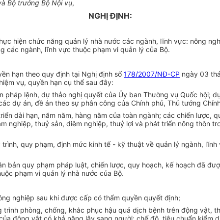
và Bộ trưởng Bộ Nội vụ
,
NGHỊ ĐỊNH:
hực hiện chức năng quản lý nhà nước các ngành, lĩnh vực: nông nghiệ
g các ngành, lĩnh vực thuộc phạm vi quản lý của Bộ.
yền hạn theo quy định tại Nghị định số
178/2007/NĐ-CP
ngày 03 thá
iệm vụ, quyền hạn cụ thể sau đây:
 án pháp lệnh, dự thảo nghị quyết của Ủy ban Thường vụ Quốc hội; dự
ác dự án, đề án theo sự phân công của Chính phủ, Thủ tướng Chính
triển dài hạn, năm năm, hàng năm của toàn ngành; các chiến lược, qu
âm nghiệp, thuỷ sản, diêm nghiệp, thuỷ lợi và phát triển nông thôn t
uy trình, quy phạm, định mức kinh tế - kỹ thuật về quản lý ngành, l
văn bản quy phạm pháp luật, chiến lược, quy hoạch, kế hoạch đã đượ
thuộc phạm vi quản lý nhà nước của Bộ.
 nông nghiệp sau khi được cấp có thẩm quyền quyết định;
 trình phòng, chống, khắc phục hậu quả dịch bệnh trên động vật, t
ủa động vật có khả năng lây sang người; chế độ, tiêu chuẩn kiểm dị