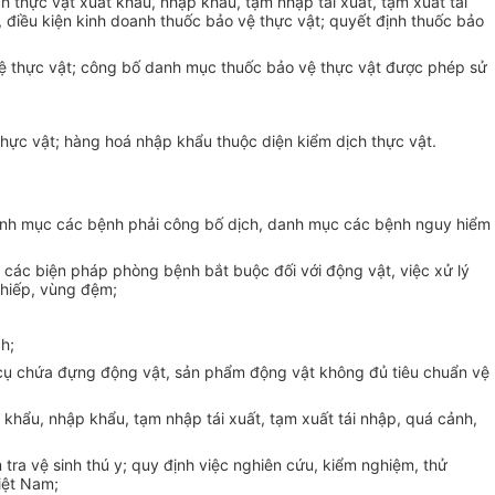
h thực vật xuất khẩu, nhập khẩu, tạm nhập tái xuất, tạm xuất tái
 điều kiện kinh doanh thuốc bảo vệ thực vật; quyết định thuốc bảo
ệ thực vật; công bố danh mục thuốc bảo vệ thực vật được phép sử
thực vật; hàng hoá nhập khẩu thuộc diện kiểm dịch thực vật.
danh mục các bệnh phải công bố dịch, danh mục các bệnh nguy hiểm
và các biện pháp phòng bệnh bắt buộc đối với động vật, việc xử lý
 hiếp, vùng đệm;
h;
g cụ chứa đựng động vật, sản phẩm động vật không đủ tiêu chuẩn vệ
 khẩu, nhập khẩu, tạm nhập tái xuất, tạm xuất tái nhập, quá cảnh,
tra vệ sinh thú y; q
uy định việc nghiên cứu, kiểm nghiệm, thử
Việt Nam;