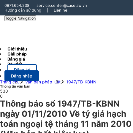
0971.654.238
service.center@caselaw.vn
Hướng dẫn sử dụng
|
Liên hệ
Toggle Navigation
Giới thiệu
Giải pháp
Bảng giá
Bài viết
Đăng ký
Đăng nhập
Trang chủ
Văn bản pháp luật
1947/TB-KBNN
Thông tin văn bản
530
0
Thông báo số 1947/TB-KBNN
ngày 01/11/2010 Về tỷ giá hạch
toán ngoại tệ tháng 11 năm 2010