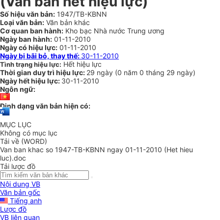
(Văn bản hết hiệu lực)
Số hiệu văn bản:
1947/TB-KBNN
Loại văn bản:
Văn bản khác
Cơ quan ban hành:
Kho bạc Nhà nước Trung ương
Ngày ban hành:
01-11-2010
Ngày có hiệu lực:
01-11-2010
Ngày bị bãi bỏ, thay thế:
30-11-2010
Hết hiệu lực
Tình trạng hiệu lực:
Thời gian duy trì hiệu lực:
29 ngày
(
0 năm
0 tháng
29 ngày
)
Ngày hết hiệu lực:
30-11-2010
Ngôn ngữ:
Định dạng văn bản hiện có:
MỤC LỤC
Không có mục lục
Tải về (WORD)
Van ban khac so 1947-TB-KBNN ngay 01-11-2010 (Het hieu
luc).doc
Tải lược đồ
Nội dung VB
Văn bản gốc
Tiếng anh
Lược đồ
VB liên quan