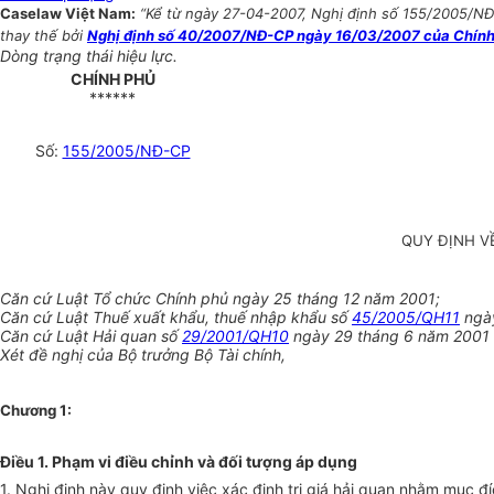
Caselaw Việt Nam:
“Kể từ ngày 27-04-2007, Nghị định số 155/2005/NĐ-C
thay thế bởi
Nghị định số 40/2007/NĐ-CP ngày 16/03/2007 của Chính ph
Dòng trạng thái hiệu lực.
CHÍNH PHỦ
******
Số:
155/2005/NĐ-CP
QUY ĐỊNH V
Căn cứ Luật Tổ chức Chính phủ ngày 25 tháng 12 năm 2001;
Căn cứ Luật Thuế xuất khẩu, thuế nhập khẩu số
45/2005/QH11
ngày
Căn cứ Luật Hải quan số
29/2001/QH10
ngày 29 tháng 6 năm 2001
Xét đề nghị của Bộ trưởng Bộ Tài chính,
Chương 1:
Điều 1. Phạm vi điều chỉnh và đối tượng áp dụng
1. Nghị định này quy định việc xác định trị giá hải quan nhằm mục đ