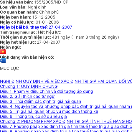
Số hiệu văn bản:
155/2005/NĐ-CP
Loại văn bản:
Nghị định
Cơ quan ban hành:
Chính phủ
Ngày ban hành:
15-12-2005
Ngày có hiệu lực:
01-01-2006
Ngày bị bãi bỏ, thay thế:
27-04-2007
Hết hiệu lực
Tình trạng hiệu lực:
Thời gian duy trì hiệu lực:
481 ngày
(
1 năm
3 tháng
26 ngày
)
Ngày hết hiệu lực:
27-04-2007
Ngôn ngữ:
Định dạng văn bản hiện có:
MỤC LỤC
NGHỊ ĐỊNH QUY ĐỊNH VỀ VIỆC XÁC ĐỊNH TRỊ GIÁ HẢI QUAN ĐỐI 
Chương 1: QUY ĐỊNH CHUNG
Điều 1. Phạm vi điều chỉnh và đối tượng áp dụng
Điều 2. Giải thích các từ ngữ
Điều 3. Thời điểm xác định trị giá hải quan
Điều 4. Nguyên tắc và phương pháp xác định trị giá hải quan nhằm 
Điều 5. Trị giá hải quan phục vụ mục đích thống kê
Điều 6. Thông tin, cơ sở dữ liệu giá
Chương 2: PHƯƠNG PHÁP XÁC ĐỊNH TRỊ GIÁ TÍNH THUẾ HÀNG H
Điều 7. Phương pháp xác định trị giá tính thuế theo trị giá giao dịc
Điều 8. Phương pháp xác định trị giá tính thuế theo trị giá giao dịc