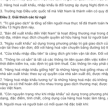
2. Hàng hoá xuất khẩu, nhập khẩu là đối tượng áp dụng Nghị định n
3. Trường hợp Điều ước quốc tế mà Việt Nam là thành viên có quy địn
Điều 2. Giải thích các từ ngữ
1. “Trị giá giao dịch” là tổng số tiền người mua thực tế đã thanh toá
Điều 13 Nghị định này.
2. “Bán để xuất khẩu đến Việt Nam” là hoạt động thương mại trong 
nội địa, nhằm mục đích chuyển quyền sở hữu hàng hoá từ người bá
3. “Ngày xuất khẩu” sử dụng trong phương pháp trị giá giao dịch c
vận tải theo vận đơn; đối với hàng hoá vận chuyển bằng đường bộ th
4. “Cửa khẩu nhập đầu tiên” là cảng đích ghi trên vận tải đơn. Đối 
5. “Thông tin có sẵn” là tất cả các thông tin liên quan đến việc kiể
thời điểm kiểm tra, xác định trị giá tính thuế. Các thông tin này phả
6. “Hàng hoá nhập khẩu giống hệt” là những hàng hoá giống nhau về
nhà sản xuất khác theo sự uỷ quyền của nhà sản xuất đó, được nhậ
7. “Hàng hoá nhập khẩu tương tự” là những hàng hoá mặc dù không 
năng và có thể hoán đổi cho nhau trong giao dịch thương mại; đượ
vào Việt Nam.
8. “Còn nguyên trạng như khi nhập khẩu” sử dụng trong phương pháp x
dạng, đặc điểm, tính chất, công dụng của hàng hoá hoặc làm tăng, 
9. Người mua và người bán có mối quan hệ đặc biệt khi: