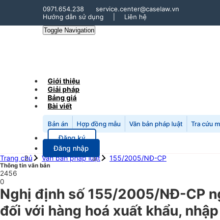
0971.654.238
service.center@caselaw.vn
Hướng dẫn sử dụng
|
Liên hệ
Toggle Navigation
Giới thiệu
Giải pháp
Bảng giá
Bài viết
Bản án
Hợp đồng mẫu
Văn bản pháp luật
Tra cứu 
Đăng ký
Đăng nhập
Trang chủ
Văn bản pháp luật
155/2005/NĐ-CP
Thông tin văn bản
2456
0
Nghị định số 155/2005/NĐ-CP ngà
đối với hàng hoá xuất khẩu, nhập