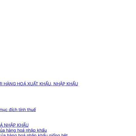
VỚI HÀNG HOÁ XUẤT KHẨU, NHẬP KHẨU
mục đích tính thuế
OÁ NHẬP KHẨU
h của hàng hoá nhập khẩu
h của hàng hoá nhập khẩu giống hệt