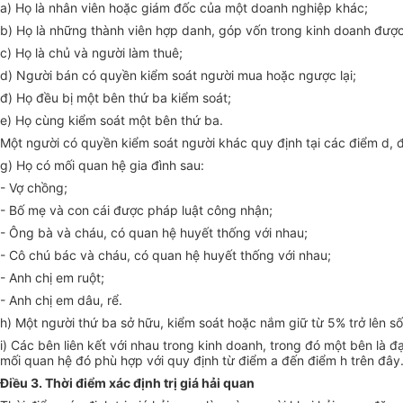
a) Họ là nhân viên hoặc giám đốc của một doanh nghiệp khác;
b) Họ là những thành viên hợp danh, góp vốn trong kinh doanh đượ
c) Họ là chủ và người làm thuê;
d) Người bán có quyền kiểm soát người mua hoặc ngược lại;
đ) Họ đều bị một bên thứ ba kiểm soát;
e) Họ cùng kiểm soát một bên thứ ba.
Một người có quyền kiểm soát người khác quy định tại các điểm d, đ,
g) Họ có mối quan hệ gia đình sau:
- Vợ chồng;
- Bố mẹ và con cái được pháp luật công nhận;
- Ông bà và cháu, có quan hệ huyết thống với nhau;
- Cô chú bác và cháu, có quan hệ huyết thống với nhau;
- Anh chị em ruột;
- Anh chị em dâu, rể.
h) Một người thứ ba sở hữu, kiểm soát hoặc nắm giữ từ 5% trở lên s
i) Các bên liên kết với nhau trong kinh doanh, trong đó một bên là
mối quan hệ đó phù hợp với quy định từ điểm a đến điểm h trên đây
Điều 3. Thời điểm xác định trị giá hải quan