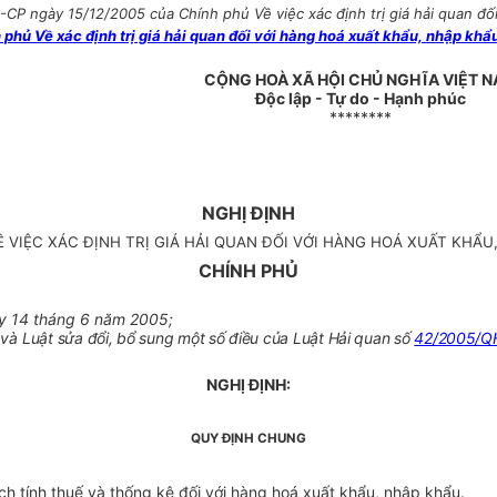
P ngày 15/12/2005 của Chính phủ Về việc xác định trị giá hải quan đối 
ủ Về xác định trị giá hải quan đối với hàng hoá xuất khẩu, nhập khẩu
CỘNG HOÀ XÃ HỘI CHỦ NGHĨA VIỆT 
Độc lập - Tự do - Hạnh phúc
********
NGHỊ ĐỊNH
Ề VIỆC XÁC ĐỊNH TRỊ GIÁ HẢI QUAN ĐỐI VỚI HÀNG HOÁ XUẤT KHẨU
CHÍNH PHỦ
 14 tháng 6 năm 2005;
 và
Luật sửa đổi, bổ sung một số điều của Luật Hải quan số
42/2005/Q
NGHỊ ĐỊNH:
QUY ĐỊNH CHUNG
ích tính thuế và thống kê đối với hàng hoá xuất khẩu, nhập khẩu.