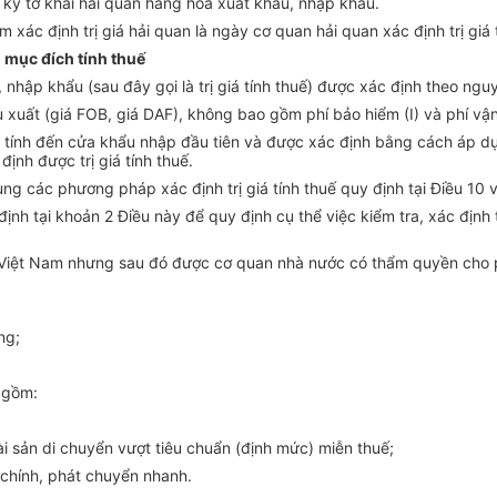
g ký tờ khai hải quan hàng hoá xuất khẩu, nhập khẩu.
m xác định trị giá hải quan là ngày cơ quan hải quan xác định trị giá
 mục đích tính thuế
, nhập khẩu (sau đây gọi là trị giá tính thuế) được xác định theo n
ẩu xuất (giá FOB, giá DAF), không bao gồm phí bảo hiểm (I) và phí vận 
 trả tính đến cửa khẩu nhập đầu tiên và được xác định bằng cách áp d
nh được trị giá tính thuế.
ụng các phương pháp xác định trị giá tính thuế quy định tại Điều 10 
 định tại khoản 2 Điều này để quy định cụ thể việc kiểm tra, xác định
i Việt Nam nhưng sau đó được cơ quan nhà nước có thẩm quyền cho
ng;
 gồm:
i sản di chuyển vượt tiêu chuẩn (định mức) miễn thuế;
chính, phát chuyển nhanh.