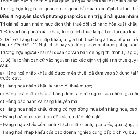
Thời điểm xác định trị giá hải quan là ngày người khai hải quan đăn
Trường hợp trị giá hải quan do cơ quan hải quan xác định thì thời điể
Điều 4. Nguyên tắc và phương pháp xác định trị giá hải quan nhằm
Trị giá hải quan nhằm mục đích tính thuế đối với hàng hóa xuất khẩu
1. Đối với hàng hoá xuất khẩu, trị giá tính thuế là giá bán tại cửa kh
2. Đối với hàng hoá nhập khẩu, trị giá tính thuế là giá thực tế phải
Điều 7 đến Điều 12 Nghị định này và dừng ngay ở phương pháp xác đị
Trường hợp người khai hải quan có văn bản đề nghị thì trình tự áp d
3. Bộ Tài chính căn cứ vào nguyên tắc xác định trị giá tính thuế quy
sau:
a) Hàng hoá nhập khẩu đã được miễn thuế, đã đưa vào sử dụng tạ
trước đây;
b) Hàng hoá nhập khẩu là hàng đi thuê mượn;
c) Hàng hoá nhập khẩu là hàng đem ra nước ngoài sửa chữa, gia cô
d) Hàng bảo hành và hàng khuyến mại;
đ) Hàng hoá nhập khẩu không có hợp đồng mua bán hàng hoá, bao
- Hàng hoá mua bán, trao đổi của cư dân biên giới;
- Hàng nhập khẩu của hành khách nhập cảnh, quà biếu, quà tặng, tà
- Hàng hoá nhập khẩu của các doanh nghiệp cung cấp dịch vụ bưu 