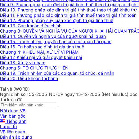
Điều 9. Phương pháp xác định trị giá tính thuế theo trị giá giao dị
Điều 10. Phương pháp xác định trị giá tính thuế theo trị giá khấu trừ
Điều 11. Phương pháp xác định trị giá tính thuế theo trị giá tính toán
Điều 12. Phương pháp suy luận xác định trị giá tính thuế
Điều 13. Các khoản điều chỉnh
Chương 3: QUYỀN VÀ NGHĨA VỤ CỦA NGƯỜI KHAI HẢI QUAN TRÁ
Điều 14. Quyền và nghĩa vụ của người khai hải quan
Điều 15. Trách nhiệm, quyền hạn của cơ quan hải quan
Điều 16. Trì hoãn xác định trị giá tính thuế
Chương 4: KHIẾU NẠI, XỬ LÝ VI PHẠM
Điều 17. Khiếu nại và giải quyết khiếu nại
Điều 18. Xử lý vi phạm
Chương 5: TỔ CHỨC THỰC HIỆN
Điều 19. Trách nhiệm của các cơ quan, tổ chức, cá nhân
Điều 20. Điều khoản thi hành
Tải về (WORD)
Nghi dinh so 155-2005_ND-CP ngay 15-12-2005 (Het hieu luc).doc
Tải lược đồ
Nội dung VB
Văn bản gốc
Tiếng anh
Lược đồ
VB liên quan
Bản án áp dụng