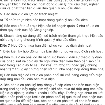
4. Bộ Tài chính có trách nhiệm xây dựng các cơ chế tài chính để
khuyến khích, hỗ trợ các hoạt động quản lý nhu cầu điện, nghiên
cứu và phát triển liên quan đến quản lý nhu cầu điện.
5. Các đơn vị điện lực có trách nhiệm:
a) Tổ chức thực hiện các hoạt động quản lý nhu cầu điện;
b) Báo cáo kết quả thực hiện các kế hoạch quản lý nhu cầu điện
theo quy định của Bộ Công nghiệp.
6. Khách hàng sử dụng điện có trách nhiệm tham gia thực hiện các
nội dung trong chương trình quản lý nhu cầu điện.
Điều 7.
Hợp đồng mua bán điện phục vụ mục đích sinh hoạt
1. Điều kiện ký hợp đồng mua bán điện phục vụ mục đích sinh hoạt:
a) Bên mua điện phải có đủ năng lực hành vi dân sự theo quy định
của pháp luật và có giấy đề nghị mua điện kèm theo bản sao của
một trong các giấy tờ sau: hộ khẩu thường trú hoặc giấy chứng
nhận tạm trú, giấy chứng nhận sở hữu nhà hoặc hợp đồng thuê nhà;
b) Bên bán điện có lưới điện phân phối đủ khả năng cung cấp điện
đáp ứng nhu cầu của bên mua điện.
2. Bên bán điện phải ký hợp đồng và cấp điện cho bên mua điện
trong thời hạn bảy ngày làm việc khi bên mua đã đáp ứng các điều
kiện quy định tại điểm a khoản 1 Điều này. Trường hợp chưa có lưới
điện phân phối hoặc lưới điện phân phối bị quá tải có xác nhận của
cơ quan điều tiết điện lực, bên bán điện phải trả lời cho bên mua
điện trong thời hạn năm ngày làm việc trong đó nêu rõ thời hạn dự