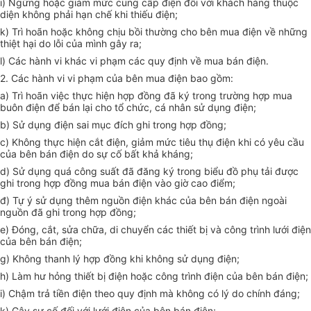
i) Ngừng hoặc giảm mức cung cấp điện đối với khách hàng thuộc
diện không phải hạn chế khi thiếu điện;
k) Trì hoãn hoặc không chịu bồi thường cho bên mua điện về những
thiệt hại do lỗi của mình gây ra;
l) Các hành vi khác vi phạm các quy định về mua bán điện.
2. Các hành vi vi phạm của bên mua điện bao gồm:
a) Trì hoãn việc thực hiện hợp đồng đã ký trong trường hợp mua
buôn điện để bán lại cho tổ chức, cá nhân sử dụng điện;
b) Sử dụng điện sai mục đích ghi trong hợp đồng;
c) Không thực hiện cắt điện, giảm mức tiêu thụ điện khi có yêu cầu
của bên bán điện do sự cố bất khả kháng;
d) Sử dụng quá công suất đã đăng ký trong biểu đồ phụ tải được
ghi trong hợp đồng mua bán điện vào giờ cao điểm;
đ) Tự ý sử dụng thêm nguồn điện khác của bên bán điện ngoài
nguồn đã ghi trong hợp đồng;
e) Đóng, cắt, sửa chữa, di chuyển các thiết bị và công trình lưới điện
của bên bán điện;
g) Không thanh lý hợp đồng khi không sử dụng điện;
h) Làm hư hỏng thiết bị điện hoặc công trình điện của bên bán điện;
i) Chậm trả tiền điện theo quy định mà không có lý do chính đáng;
k) Gây sự cố đối với lưới điện của bên bán điện;