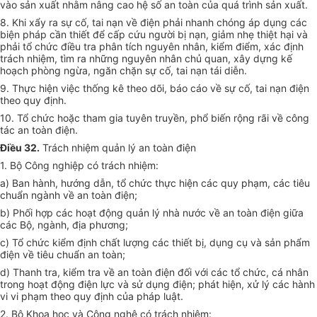
vào sản xuất nhằm nâng cao hệ số an toàn của quá trình sản xuất.
8. Khi xẩy ra sự cố, tai nạn về điện phải nhanh chóng áp dụng các
biện pháp cần thiết để cấp cứu người bị nạn, giảm nhẹ thiệt hại và
phải tổ chức điều tra phân tích nguyên nhân, kiểm điểm, xác định
trách nhiệm, tìm ra những nguyên nhân chủ quan, xây dựng kế
hoạch phòng ngừa, ngăn chặn sự cố, tai nạn tái diễn.
9. Thực hiện việc thống kê theo dõi, báo cáo về sự cố, tai nạn điện
theo quy định.
10. Tổ chức hoặc tham gia tuyên truyền, phổ biến rộng rãi về công
tác an toàn điện.
Điều 32.
Trách nhiệm quản lý an toàn điện
1. Bộ Công nghiệp có trách nhiệm:
a) Ban hành, hướng dẫn, tổ chức thực hiện các quy phạm, các tiêu
chuẩn ngành về an toàn điện;
b) Phối hợp các hoạt động quản lý nhà nước về an toàn điện giữa
các Bộ, ngành, địa phương;
c) Tổ chức kiểm định chất lượng các thiết bị, dụng cụ và sản phẩm
điện về tiêu chuẩn an toàn;
d) Thanh tra, kiểm tra về an toàn điện đối với các tổ chức, cá nhân
trong hoạt động điện lực và sử dụng điện; phát hiện, xử lý các hành
vi vi phạm theo quy định của pháp luật.
2. Bộ Khoa học và Công nghệ có trách nhiệm: