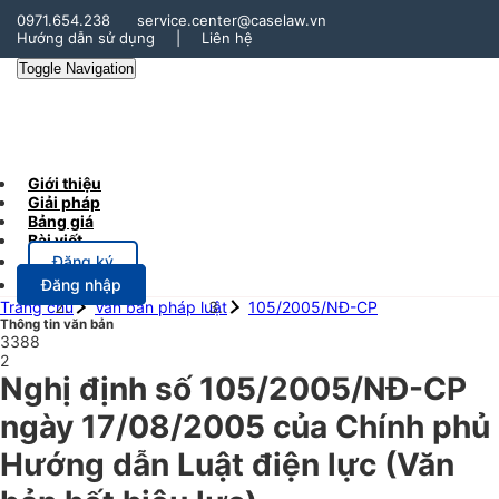
0971.654.238
service.center@caselaw.vn
Hướng dẫn sử dụng
|
Liên hệ
Toggle Navigation
Giới thiệu
Giải pháp
Bảng giá
Bài viết
Đăng ký
Đăng nhập
Trang chủ
Văn bản pháp luật
105/2005/NĐ-CP
Thông tin văn bản
3388
2
Nghị định số 105/2005/NĐ-CP
ngày 17/08/2005 của Chính phủ
Hướng dẫn Luật điện lực (Văn