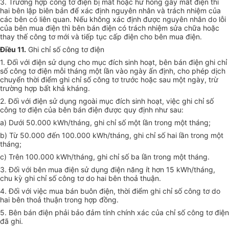
3. Trường hợp công tơ điện bị mất hoặc hư hỏng gây mất điện thì
hai bên lập biên bản để xác định nguyên nhân và trách nhiệm của
các bên có liên quan. Nếu không xác định được nguyên nhân do lỗi
của bên mua điện thì bên bán điện có trách nhiệm sửa chữa hoặc
thay thế công tơ mới và tiếp tục cấp điện cho bên mua điện.
Điều 11.
Ghi chỉ số công tơ điện
1. Đối với điện sử dụng cho mục đích sinh hoạt, bên bán điện ghi chỉ
số công tơ điện mỗi tháng một lần vào ngày ấn định, cho phép dịch
chuyển thời điểm ghi chỉ số công tơ trước hoặc sau một ngày, trừ
trường hợp bất khả kháng.
2. Đối với điện sử dụng ngoài mục đích sinh hoạt, việc ghi chỉ số
công tơ điện của bên bán điện được quy định như sau:
a) Dưới 50.000 kWh/tháng, ghi chỉ số một lần trong một tháng;
b) Từ 50.000 đến 100.000 kWh/tháng, ghi chỉ số hai lần trong một
tháng;
c) Trên 100.000 kWh/tháng, ghi chỉ số ba lần trong một tháng.
3. Đối với bên mua điện sử dụng điện năng ít hơn 15 kWh/tháng,
chu kỳ ghi chỉ số công tơ do hai bên thoả thuận.
4. Đối với việc mua bán buôn điện, thời điểm ghi chỉ số công tơ do
hai bên thoả thuận trong hợp đồng.
5. Bên bán điện phải bảo đảm tính chính xác của chỉ số công tơ điện
đã ghi.