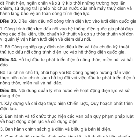
đ) Phát hiện, ngăn chặn và xử lý kịp thời những trường hợp lấn,
chiếm, sử dụng trái phép hồ chứa nước của nhà máy thuỷ điện và
hành lang bảo vệ an toàn công trình điện lực.
Điều 33.
Điều kiện đấu nối công trình điện lực vào lưới điện quốc gia
1. Công trình điện lực đấu nối vào hệ thống điện quốc gia phải đáp
ứng các điều kiện, tiêu chuẩn kỹ thuật và có sự thỏa thuận với đơn
vị quản lý vận hành lưới điện về điểm đấu nối.
2. Bộ Công nghiệp quy định các điều kiện và tiêu chuẩn kỹ thuật,
thủ tục đấu nối công trình điện lực vào hệ thống điện quốc gia.
Điều 34.
Hỗ trợ đầu tư phát triển điện ở nông thôn, miền núi và hải
đảo
Bộ Tài chính chủ trì, phối hợp với Bộ Công nghiệp hướng dẫn việc
thực hiện các chính sách hỗ trợ đối với việc đầu tư phát triển điện ở
nông thôn, miền núi và hải đảo.
Điều 35.
Nội dung quản lý nhà nước về hoạt động điện lực và sử
dụng điện
1. Xây dựng và chỉ đạo thực hiện Chiến lược, Quy hoạch phát triển
điện lực.
2. Ban hành và tổ chức thực hiện các văn bản quy phạm pháp luật
về hoạt động điện lực và sử dụng điện.
3. Ban hành chính sách giá điện và biểu giá bán lẻ điện.
4. Quy định tiêu chuẩn, định mức kinh tế - kỹ thuật và tiêu chuẩn,