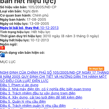
bản hết hiệu lực)
Số hiệu văn bản:
105/2005/NĐ-CP
Loại văn bản:
Nghị định
Cơ quan ban hành:
Chính phủ
Ngày ban hành:
17-08-2005
Ngày có hiệu lực:
13-09-2005
Ngày bị bãi bỏ, thay thế:
10-12-2013
Hết hiệu lực
Tình trạng hiệu lực:
Thời gian duy trì hiệu lực:
3010 ngày
(
8 năm
3 tháng
0 ngày
)
Ngày hết hiệu lực:
10-12-2013
Ngôn ngữ:
Định dạng văn bản hiện có:
MỤC LỤC
In mục lục
NGHỊ ĐỊNH CỦA CHÍNH PHỦ SỐ 105/2005/NĐ-CP NGÀY 17 THÁNG
8 NĂM 2005 QUY ĐỊNH CHI TIẾT VÀ HƯỚNG DẪN THI HÀNH MỘT
SỐ ĐIỀU CỦA LUẬT ĐIỆN LỰC
Điều 1. Phạm vi áp dụng
Điều 2. Nhà máy điện lớn, có ý nghĩa đặc biệt quan trọng
Điều 3. Trách nhiệm đầu tư xây dựng trạm điện
Điều 4. Xây dựng, cải tạo lưới điện để tiết kiệm điện
Điều 5. Quản lý nhu cầu điện
Điều 6. Trách nhiệm quản lý nhu cầu điện