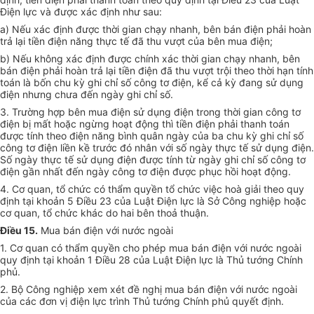
Điện lực và được xác định như sau:
a) Nếu xác định được thời gian chạy nhanh, bên bán điện phải hoàn
trả lại tiền điện năng thực tế đã thu vượt của bên mua điện;
b) Nếu không xác định được chính xác thời gian chạy nhanh, bên
bán điện phải hoàn trả lại tiền điện đã thu vượt trội theo thời hạn tính
toán là bốn chu kỳ ghi chỉ số công tơ điện, kể cả kỳ đang sử dụng
điện nhưng chưa đến ngày ghi chỉ số.
3. Trường hợp bên mua điện sử dụng điện trong thời gian công tơ
điện bị mất hoặc ngừng hoạt động thì tiền điện phải thanh toán
được tính theo điện năng bình quân ngày của ba chu kỳ ghi chỉ số
công tơ điện liền kề trước đó nhân với số ngày thực tế sử dụng điện.
Số ngày thực tế sử dụng điện được tính từ ngày ghi chỉ số công tơ
điện gần nhất đến ngày công tơ điện được phục hồi hoạt động.
4. Cơ quan, tổ chức có thẩm quyền tổ chức việc hoà giải theo quy
định tại khoản 5 Điều 23 của Luật Điện lực là Sở Công nghiệp hoặc
cơ quan, tổ chức khác do hai bên thoả thuận.
Điều 15.
Mua bán điện với nước ngoài
1. Cơ quan có thẩm quyền cho phép mua bán điện với nước ngoài
quy định tại khoản 1 Điều 28 của Luật Điện lực là Thủ tướng Chính
phủ.
2. Bộ Công nghiệp xem xét đề nghị mua bán điện với nước ngoài
của các đơn vị điện lực trình Thủ tướng Chính phủ quyết định.