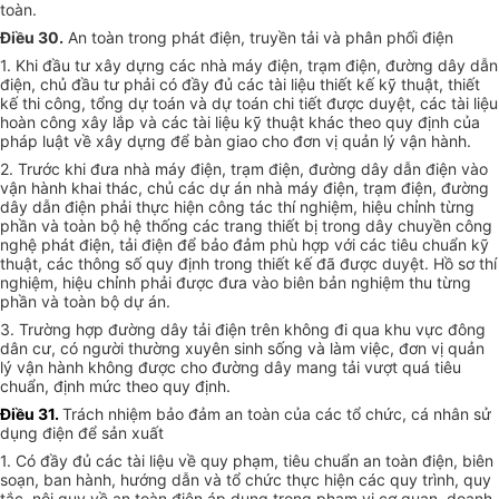
toàn.
Điều 30.
An toàn trong phát điện, truyền tải và phân phối điện
1. Khi đầu tư xây dựng các nhà máy điện, trạm điện, đường dây dẫn
điện, chủ đầu tư phải có đầy đủ các tài liệu thiết kế kỹ thuật, thiết
kế thi công, tổng dự toán và dự toán chi tiết được duyệt, các tài liệu
hoàn công xây lắp và các tài liệu kỹ thuật khác theo quy định của
pháp luật về xây dựng để bàn giao cho đơn vị quản lý vận hành.
2. Trước khi đưa nhà máy điện, trạm điện, đường dây dẫn điện vào
vận hành khai thác, chủ các dự án nhà máy điện, trạm điện, đường
dây dẫn điện phải thực hiện công tác thí nghiệm, hiệu chỉnh từng
phần và toàn bộ hệ thống các trang thiết bị trong dây chuyền công
nghệ phát điện, tải điện để bảo đảm phù hợp với các tiêu chuẩn kỹ
thuật, các thông số quy định trong thiết kế đã được duyệt. Hồ sơ thí
nghiệm, hiệu chỉnh phải được đưa vào biên bản nghiệm thu từng
phần và toàn bộ dự án.
3. Trường hợp đường dây tải điện trên không đi qua khu vực đông
dân cư, có người thường xuyên sinh sống và làm việc, đơn vị quản
lý vận hành không được cho đường dây mang tải vượt quá tiêu
chuẩn, định mức theo quy định.
Điều 31.
Trách nhiệm bảo đảm an toàn của các tổ chức, cá nhân sử
dụng điện để sản xuất
1. Có đầy đủ các tài liệu về quy phạm, tiêu chuẩn an toàn điện, biên
soạn, ban hành, hướng dẫn và tổ chức thực hiện các quy trình, quy
tắc, nội quy về an toàn điện áp dụng trong phạm vi cơ quan, doanh