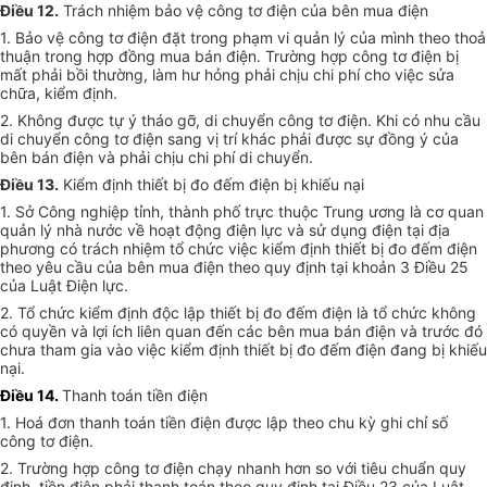
Điều 12.
Trách nhiệm bảo vệ công tơ điện của bên mua điện
1. Bảo vệ công tơ điện đặt trong phạm vi quản lý của mình theo thoả
thuận trong hợp đồng mua bán điện. Trường hợp công tơ điện bị
mất phải bồi thường, làm hư hỏng phải chịu chi phí cho việc sửa
chữa, kiểm định.
2. Không được tự ý tháo gỡ, di chuyển công tơ điện. Khi có nhu cầu
di chuyển công tơ điện sang vị trí khác phải được sự đồng ý của
bên bán điện và phải chịu chi phí di chuyển.
Điều 13.
Kiểm định thiết bị đo đếm điện bị khiếu nại
1. Sở Công nghiệp tỉnh, thành phố trực thuộc Trung ương là cơ quan
quản lý nhà nước về hoạt động điện lực và sử dụng điện tại địa
phương có trách nhiệm tổ chức việc kiểm định thiết bị đo đếm điện
theo yêu cầu của bên mua điện theo quy định tại khoản 3 Điều 25
của Luật Điện lực.
2. Tổ chức kiểm định độc lập thiết bị đo đếm điện là tổ chức không
có quyền và lợi ích liên quan đến các bên mua bán điện và trước đó
chưa tham gia vào việc kiểm định thiết bị đo đếm điện đang bị khiếu
nại.
Điều 14.
Thanh toán tiền điện
1. Hoá đơn thanh toán tiền điện được lập theo chu kỳ ghi chỉ số
công tơ điện.
2. Trường hợp công tơ điện chạy nhanh hơn so với tiêu chuẩn quy
định, tiền điện phải thanh toán theo quy định tại Điều 23 của Luật