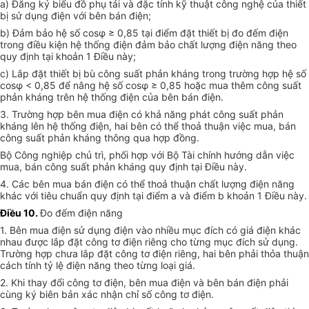
a) Đăng ký biểu đồ phụ tải và đặc tính kỹ thuật công nghệ của thiết
bị sử dụng điện với bên bán điện;
b) Đảm bảo hệ số cosφ ≥ 0,85 tại điểm đặt thiết bị đo đếm điện
trong điều kiện hệ thống điện đảm bảo chất lượng điện năng theo
quy định tại khoản 1 Điều này;
c) Lắp đặt thiết bị bù công suất phản kháng trong trường hợp hệ số
cosφ < 0,85 để nâng hệ số cosφ ≥ 0,85 hoặc mua thêm công suất
phản kháng trên hệ thống điện của bên bán điện.
3. Trường hợp bên mua điện có khả năng phát công suất phản
kháng lên hệ thống điện, hai bên có thể thoả thuận việc mua, bán
công suất phản kháng thông qua hợp đồng.
Bộ Công nghiệp chủ trì, phối hợp với Bộ Tài chính hướng dẫn việc
mua, bán công suất phản kháng quy định tại Điều này.
4. Các bên mua bán điện có thể thoả thuận chất lượng điện năng
khác với tiêu chuẩn quy định tại điểm a và điểm b khoản 1 Điều này.
Điều 10.
Đo đếm điện năng
1. Bên mua điện sử dụng điện vào nhiều mục đích có giá điện khác
nhau được lắp đặt công tơ điện riêng cho từng mục đích sử dụng.
Trường hợp chưa lắp đặt công tơ điện riêng, hai bên phải thỏa thuận
cách tính tỷ lệ điện năng theo từng loại giá.
2. Khi thay đổi công tơ điện, bên mua điện và bên bán điện phải
cùng ký biên bản xác nhận chỉ số công tơ điện.