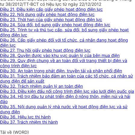
tư 38/2012/TT-BCT có hiệu lực từ ngày 22/12/2012
Điều 21. Điều kiện cấp giấy phép hoạt động điện lực
Điều 22. Nội dung giấy phép hoạt động điện lực
Điều 23. Thời hạn của giấy phép hoạt động điện lực
Điều 24. Sửa đổi, bổ sung giấy phép hoạt động điện lực
Điều 25. Trình tự và thủ tục cấp, sửa đổi, bổ sung giấy phép hoạt
động điện lực
Điều 26. Cấp giấy phép đối với tổ chức, cá nhân đang hoạt động
điện lực
Điều 27. Thu hồi giấy phép hoạt động điện lực
Điều 28. Quyền được vào khu vực quản lý của bên mua điện
Điều 29. Quy định chung về an toàn đối với trang thiết bị điện và
công trình điện lực
Điều 30. An toàn trong phát điện, truyền tải và phân phối điện
Điều 31. Trách nhiệm bảo đảm an toàn của các tổ chức, cá nhân sử
dụng điện để sản xuất
Điều 32. Trách nhiệm quản lý an toàn điện
Điều 33. Điều kiện đấu nối công trình điện lực vào lưới điện quốc gia
Điều 34. Hỗ trợ đầu tư phát triển điện ở nông thôn, miền núi và hải
đảo
Điều 35. Nội dung quản lý nhà nước về hoạt động điện lực và sử
dụng điện
Điều 36. Hiệu lực thi hành
Điều 37. Trách nhiệm thi hành
Tải về (WORD)