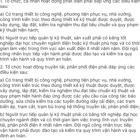
1. Tổ chức, cá nhân hoạt động phát điện phải đáp ứng các điều kiện
sau:
a) Có trang thiết bị công nghệ, phương tiện phục vụ, nhà xưởng,
công trình kiến trúc theo đúng thiết kế kỹ thuật được duyệt, được
xây dựng, lắp đặt, kiểm tra nghiệm thu đạt tiêu chuẩn và quy phạm
kỹ thuật hiện hành;
b) Người trực tiếp quản lý kỹ thuật, sản xuất phải có bằng tốt
nghiệp đại học chuyên ngành điện hoặc kỹ thuật phù hợp và có thời
gian làm việc trong lĩnh vực sản xuất điện ít nhất năm năm. Đội ngũ
công nhân trực tiếp vận hành phải được đào tạo và kiểm tra quy
trình vận hành và quy trình an toàn.
2. Tổ chức hoạt động truyền tải, phân phối điện phải đáp ứng các
điều kiện sau:
a) Có trang thiết bị công nghệ, phương tiện phục vụ, nhà xưởng,
công trình kiến trúc theo đúng thiết kế kỹ thuật được duyệt, được
xây dựng, lắp đặt, kiểm tra nghiệm thu đạt tiêu chuẩn kỹ thuật và
quy phạm hiện hành đáp ứng được các yêu cầu của công tác bảo
dưỡng, sửa chữa kiểm tra các tuyến đường dây tải điện, các trạm
biến áp, trạm cắt, trạm bù trong hệ thống truyền tải, phân phối điện;
b) Người trực tiếp quản lý kỹ thuật phải có bằng tốt nghiệp đại học
chuyên ngành điện và có thời gian làm việc trong lĩnh vực truyền
tải, phân phối điện ít nhất năm năm. Đội ngũ công nhân trực tiếp
vận hành phải được đào tạo và kiểm tra quy trình vận hành và quy
định an toàn.