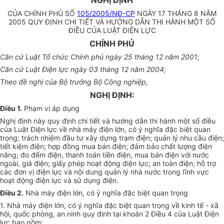
NGHỊ ĐỊNH
CỦA CHÍNH PHỦ SỐ
105/2005/NĐ-CP
NGÀY 17 THÁNG 8 NĂM
2005 QUY ĐỊNH CHI TIẾT VÀ HƯỚNG DẪN THI HÀNH MỘT SỐ
ĐIỀU CỦA LUẬT ĐIỆN LỰC
CHÍNH PHỦ
Căn cứ Luật Tổ chức Chính phủ ngày 25 tháng 12 năm 2001;
Căn cứ Luật Điện lực ngày 03 tháng 12 năm 2004;
Theo đề nghị của Bộ trưởng Bộ Công nghiệp,
NGHỊ ĐỊNH:
Điều 1.
Phạm vi áp dụng
Nghị định này quy định chi tiết và hướng dẫn thi hành một số điều
của Luật Điện lực về nhà máy điện lớn, có ý nghĩa đặc biệt quan
trọng; trách nhiệm đầu tư xây dựng trạm điện; quản lý nhu cầu điện;
tiết kiệm điện; hợp đồng mua bán điện; đảm bảo chất lượng điện
năng; đo đếm điện, thanh toán tiền điện, mua bán điện với nước
ngoài, giá điện; giấy phép hoạt động điện lực; an toàn điện; hỗ trợ
các đơn vị điện lực và nội dung quản lý nhà nước trong lĩnh vực
hoạt động điện lực và sử dụng điện.
Điều 2.
Nhà máy điện lớn, có ý nghĩa đặc biệt quan trọng
1. Nhà máy điện lớn, có ý nghĩa đặc biệt quan trọng về kinh tế - xã
hội, quốc phòng, an ninh quy định tại khoản 2 Điều 4 của Luật Điện
lực bao gồm: