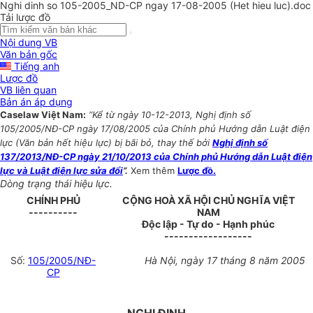
Nghi dinh so 105-2005_ND-CP ngay 17-08-2005 (Het hieu luc).doc
Tải lược đồ
Nội dung VB
Văn bản gốc
Tiếng anh
Lược đồ
VB liên quan
Bản án áp dụng
Caselaw Việt Nam:
“Kể từ ngày 10-12-2013, Nghị định số
105/2005/NĐ-CP ngày 17/08/2005 của Chính phủ Hướng dẫn Luật điện
lực (Văn bản hết hiệu lực) bị bãi bỏ, thay thế bởi
Nghị định số
137/2013/NĐ-CP ngày 21/10/2013 của Chính phủ Hướng dẫn Luật điện
lực và Luật điện lực sửa đổi
”.
Xem thêm
Lược đồ.
Dòng trạng thái hiệu lực.
CHÍNH PHỦ
CỘNG HOÀ XÃ HỘI CHỦ NGHĨA VIỆT
----------
NAM
Độc lập - Tự do - Hạnh phúc
------------------
Số:
105/2005/NĐ-
Hà Nội, ngày 17 tháng 8 năm 2005
CP