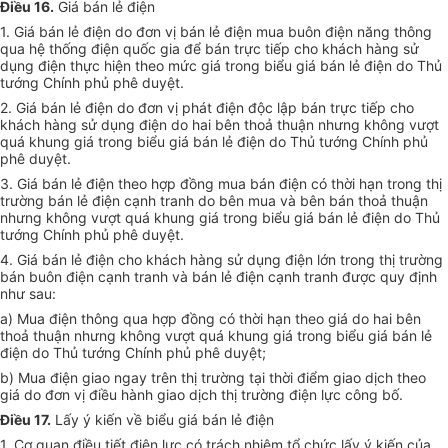
Điều 16.
Giá bán lẻ điện
1. Giá bán lẻ điện do đơn vị bán lẻ điện mua buôn điện năng thông
qua hệ thống điện quốc gia để bán trực tiếp cho khách hàng sử
dụng điện thực hiện theo mức giá trong biểu giá bán lẻ điện do Thủ
tướng Chính phủ phê duyệt.
2. Giá bán lẻ điện do đơn vị phát điện độc lập bán trực tiếp cho
khách hàng sử dụng điện do hai bên thoả thuận nhưng không vượt
quá khung giá trong biểu giá bán lẻ điện do Thủ tướng Chính phủ
phê duyệt.
3. Giá bán lẻ điện theo hợp đồng mua bán điện có thời hạn trong thị
trường bán lẻ điện cạnh tranh do bên mua và bên bán thoả thuận
nhưng không vượt quá khung giá trong biểu giá bán lẻ điện do Thủ
tướng Chính phủ phê duyệt.
4. Giá bán lẻ điện cho khách hàng sử dụng điện lớn trong thị trường
bán buôn điện cạnh tranh và bán lẻ điện cạnh tranh được quy định
như sau:
a) Mua điện thông qua hợp đồng có thời hạn theo giá do hai bên
thoả thuận nhưng không vượt quá khung giá trong biểu giá bán lẻ
điện do Thủ tướng Chính phủ phê duyệt;
b) Mua điện giao ngay trên thị trường tại thời điểm giao dịch theo
giá do đơn vị điều hành giao dịch thị trường điện lực công bố.
Điều 17.
Lấy ý kiến về biểu giá bán lẻ điện
1. Cơ quan điều tiết điện lực có trách nhiệm tổ chức lấy ý kiến của