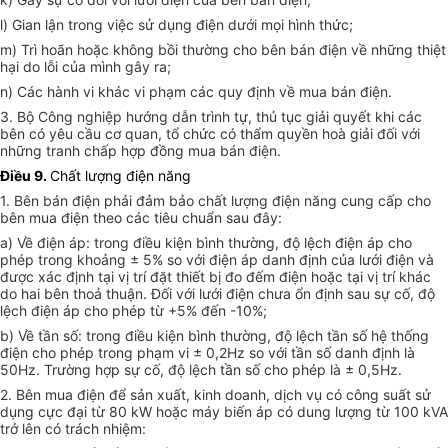
l) Gian lận trong việc sử dụng điện dưới mọi hình thức;
m) Trì hoãn hoặc không bồi thường cho bên bán điện về những thiệt
hại do lỗi của mình gây ra;
n) Các hành vi khác vi phạm các quy định về mua bán điện.
3. Bộ Công nghiệp hướng dẫn trình tự, thủ tục giải quyết khi các
bên có yêu cầu cơ quan, tổ chức có thẩm quyền hoà giải đối với
những tranh chấp hợp đồng mua bán điện.
Điều 9.
Chất lượng điện năng
1. Bên bán điện phải đảm bảo chất lượng điện năng cung cấp cho
bên mua điện theo các tiêu chuẩn sau đây:
a) Về điện áp: trong điều kiện bình thường, độ lệch điện áp cho
phép trong khoảng ± 5% so với điện áp danh định của lưới điện và
được xác định tại vị trí đặt thiết bị đo đếm điện hoặc tại vị trí khác
do hai bên thoả thuận. Đối với lưới điện chưa ổn định sau sự cố, độ
lệch điện áp cho phép từ +5% đến -10%;
b) Về tần số: trong điều kiện bình thường, độ lệch tần số hệ thống
điện cho phép trong phạm vi ± 0,2Hz so với tần số danh định là
50Hz. Trường hợp sự cố, độ lệch tần số cho phép là ± 0,5Hz.
2. Bên mua điện để sản xuất, kinh doanh, dịch vụ có công suất sử
dụng cực đại từ 80 kW hoặc máy biến áp có dung lượng từ 100 kVA
trở lên có trách nhiệm: