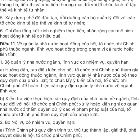
thông tin, tiếp thị và xúc tiến thương mại đối với tổ chức kinh tế tập
thể và kinh tế tư nhân;
5. Xây dựng chế độ đào tạo, bồi dưỡng cán bộ quản lý đối với các
tổ chức kinh tế tập thể và kinh tế tư nhân;
6. Chỉ đạo tổng kết kinh nghiệm thực tiễn, nhân rộng các mô hình
hoạt động kinh tế có hiệu quả.
Điều 11.
Về quản lý nhà nước hoạt động của hội, tổ chức phi Chính
phủ thuộc ngành, lĩnh vực hoạt động trong phạm vi cả nước hoặc
liên tỉnh
1. Bộ quản lý nhà nước ngành, lĩnh vực có nhiệm vụ, quyền hạn:
a) Hướng dẫn, tạo điều kiện cho hội, tổ chức phi Chính phủ tham gia
các hoạt động thuộc ngành, lĩnh vực quản lý nhà nước của bộ theo
quy định của pháp luật; tổ chức lấy ý kiến của hội, tổ chức phi
Chính phủ để hoàn thiện các quy định quản lý nhà nước về ngành,
lĩnh vực;
b) Kiểm tra việc thực hiện các quy định của nhà nước về ngành, lĩnh
vực đối với hội, tổ chức phi Chính phủ; xử lý hoặc kiến nghị cơ quan
nhà nước có thẩm quyền xử lý các vi phạm pháp luật của hội, tổ
chức phi Chính phủ theo quy định của pháp luật.
2. Bộ Nội vụ có nhiệm vụ, quyền hạn:
a) Trình Chính phủ quy định trình tự, thủ tục thành lập, giải thể, phê
duyệt điều lệ hội, tổ chức phi Chính phủ;