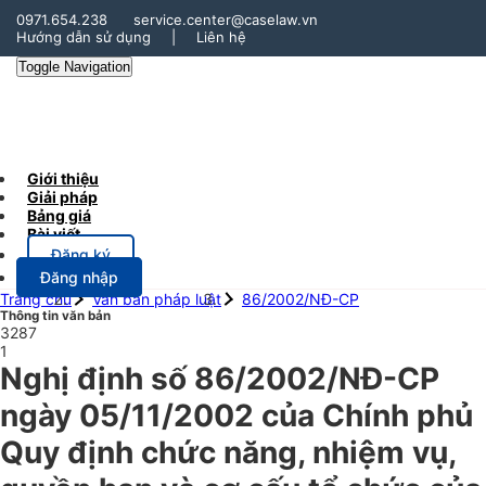
0971.654.238
service.center@caselaw.vn
Hướng dẫn sử dụng
|
Liên hệ
Toggle Navigation
Giới thiệu
Giải pháp
Bảng giá
Bài viết
Đăng ký
Đăng nhập
Trang chủ
Văn bản pháp luật
86/2002/NĐ-CP
Thông tin văn bản
3287
1
Nghị định số 86/2002/NĐ-CP
ngày 05/11/2002 của Chính phủ
Quy định chức năng, nhiệm vụ,