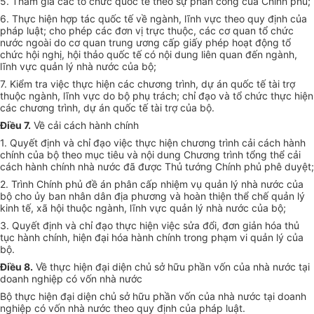
5. Tham gia các tổ chức quốc tế theo sự phân công của Chính phủ;
6. Thực hiện hợp tác quốc tế về ngành, lĩnh vực theo quy định của
pháp luật; cho phép các đơn vị trực thuộc, các cơ quan tổ chức
nước ngoài do cơ quan trung ương cấp giấy phép hoạt động tổ
chức hội nghị, hội thảo quốc tế có nội dung liên quan đến ngành,
lĩnh vực quản lý nhà nước của bộ;
7. Kiểm tra việc thực hiện các chương trình, dự án quốc tế tài trợ
thuộc ngành, lĩnh vực do bộ phụ trách; chỉ đạo và tổ chức thực hiện
các chương trình, dự án quốc tế tài trợ của bộ.
Điều 7.
Về cải cách hành chính
1. Quyết định và chỉ đạo việc thực hiện chương trình cải cách hành
chính của bộ theo mục tiêu và nội dung Chương trình tổng thể cải
cách hành chính nhà nước đã được Thủ tướng Chính phủ phê duyệt;
2. Trình Chính phủ đề án phân cấp nhiệm vụ quản lý nhà nước của
bộ cho ủy ban nhân dân địa phương và hoàn thiện thể chế quản lý
kinh tế, xã hội thuộc ngành, lĩnh vực quản lý nhà nước của bộ;
3. Quyết định và chỉ đạo thực hiện việc sửa đổi, đơn giản hóa thủ
tục hành chính, hiện đại hóa hành chính trong phạm vi quản lý của
bộ.
Điều 8.
Về thực hiện đại diện chủ sở hữu phần vốn của nhà nước tại
doanh nghiệp có vốn nhà nước
Bộ thực hiện đại diện chủ sở hữu phần vốn của nhà nước tại doanh
nghiệp có vốn nhà nước theo quy định của pháp luật.