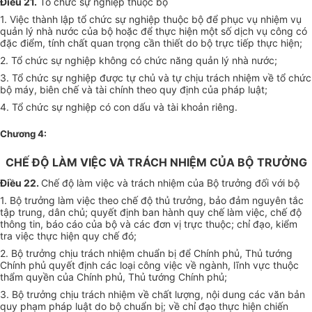
Điều 21.
Tổ chức sự nghiệp thuộc bộ
1. Việc thành lập tổ chức sự nghiệp thuộc bộ để phục vụ nhiệm vụ
quản lý nhà nước của bộ hoặc để thực hiện một số dịch vụ công có
đặc điểm, tính chất quan trọng cần thiết do bộ trực tiếp thực hiện;
2. Tổ chức sự nghiệp không có chức năng quản lý nhà nước;
3. Tổ chức sự nghiệp được tự chủ và tự chịu trách nhiệm về tổ chức
bộ máy, biên chế và tài chính theo quy định của pháp luật;
4. Tổ chức sự nghiệp có con dấu và tài khoản riêng.
Chương 4:
CHẾ ĐỘ LÀM VIỆC VÀ TRÁCH NHIỆM CỦA BỘ TRƯỞNG
Điều 22.
Chế độ làm việc và trách nhiệm của Bộ trưởng đối với bộ
1. Bộ trưởng làm việc theo chế độ thủ trưởng, bảo đảm nguyên tắc
tập trung, dân chủ; quyết định ban hành quy chế làm việc, chế độ
thông tin, báo cáo của bộ và các đơn vị trực thuộc; chỉ đạo, kiểm
tra việc thực hiện quy chế đó;
2. Bộ trưởng chịu trách nhiệm chuẩn bị để Chính phủ, Thủ tướng
Chính phủ quyết định các loại công việc về ngành, lĩnh vực thuộc
thẩm quyền của Chính phủ, Thủ tướng Chính phủ;
3. Bộ trưởng chịu trách nhiệm về chất lượng, nội dung các văn bản
quy phạm pháp luật do bộ chuẩn bị; về chỉ đạo thực hiện chiến