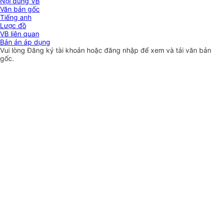
Nội dung VB
Văn bản gốc
Tiếng anh
Lược đồ
VB liên quan
Bản án áp dụng
Vui lòng
Đăng ký
tài khoản hoặc
đăng nhập
để xem và tải văn bản
gốc.