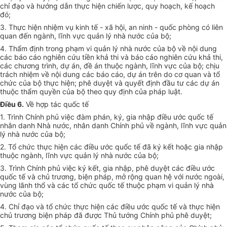
chỉ đạo và hướng dẫn thực hiện chiến lược, quy hoạch, kế hoạch
đó;
3. Thực hiện nhiệm vụ kinh tế - xã hội, an ninh - quốc phòng có liên
quan đến ngành, lĩnh vực quản lý nhà nước của bộ;
4. Thẩm định trong phạm vi quản lý nhà nước của bộ về nội dung
các báo cáo nghiên cứu tiền khả thi và báo cáo nghiên cứu khả thi,
các chương trình, dự án, đề án thuộc ngành, lĩnh vực của bộ; chịu
trách nhiệm về nội dung các báo cáo, dự án trên do cơ quan và tổ
chức của bộ thực hiện; phê duyệt và quyết định đầu tư các dự án
thuộc thẩm quyền của bộ theo quy định của pháp luật.
Điều 6.
Về hợp tác quốc tế
1. Trình Chính phủ việc đàm phán, ký, gia nhập điều ước quốc tế
nhân danh Nhà nước, nhân danh Chính phủ về ngành, lĩnh vực quản
lý nhà nước của bộ;
2. Tổ chức thực hiện các điều ước quốc tế đã ký kết hoặc gia nhập
thuộc ngành, lĩnh vực quản lý nhà nước của bộ;
3. Trình Chính phủ việc ký kết, gia nhập, phê duyệt các điều ước
quốc tế và chủ trương, biện pháp, mở rộng quan hệ với nước ngoài,
vùng lãnh thổ và các tổ chức quốc tế thuộc phạm vi quản lý nhà
nước của bộ;
4. Chỉ đạo và tổ chức thực hiện các điều ước quốc tế và thực hiện
chủ trương biện pháp đã được Thủ tướng Chính phủ phê duyệt;