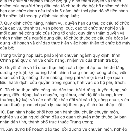
của tổ chức sự nghiệp thuộc bộ; quy định thẩm quyền và trách
nhiệm của người đứng đầu các tổ chức thuộc bộ; bổ nhiệm có thời
hạn các chức danh nêu trên là 5 năm, hết thời gian đó sẽ tiến hành
bổ nhiệm lại theo quy định của pháp luật;
7. Quy định chức năng, nhiệm vụ, quyền hạn cụ thể, cơ cấu tổ chức
của các vụ, thanh tra, văn phòng, cục, các tổ chức sự nghiệp và
mối quan hệ công tác của từng tổ chức, quy định thẩm quyền và
trách nhiệm của người đứng đầu tổ chức thuộc cơ cấu của bộ; xây
dựng kế hoạch và chỉ đạo thực hiện việc hoàn thiện tổ chức bộ máy
của bộ;
Trong trường hợp luật, pháp lệnh chuyên ngành quy định, trình
Chính phủ quy định về chức năng, nhiệm vụ của thanh tra bộ;
8. Quyết định và tổ chức thực hiện các biện pháp cụ thể để tăng
cường kỷ luật, kỷ cương hành chính trong cán bộ, công chức, viên
chức của bộ, chống tham nhũng, lãng phí và mọi biểu hiện quan
liêu, hách dịch, cửa quyền trong ngành, lĩnh vực do bộ phụ trách;
9. Tổ chức thực hiện công tác đào tạo, bồi dưỡng, tuyển dụng, sử
dụng, điều động, luân chuyển, nghỉ hưu, chế độ tiền lương, khen
thưởng, kỷ luật và các chế độ khác đối với cán bộ, công chức, viên
chức thuộc phạm vi quản lý của bộ theo quy định của pháp luật;
10. Ban hành hoặc phối hợp ban hành tiêu chuẩn chuyên môn,
nghiệp vụ của người đứng đầu cơ quan chuyên môn thuộc ủy ban
nhân dân tỉnh, thành phố trực thuộc Trung ương;
11. Xây dựng kế hoạch đào tạo, bồi dưỡng về chuyên môn, nghiệp