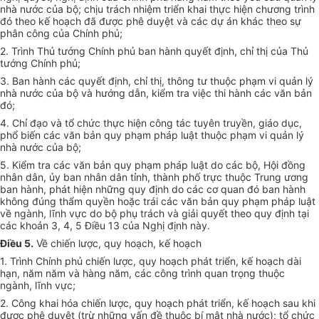
nhà nước của bộ; chịu trách nhiệm triển khai thực hiện chương trình
đó theo kế hoạch đã được phê duyệt và các dự án khác theo sự
phân công của Chính phủ;
2. Trình Thủ tướng Chính phủ ban hành quyết định, chỉ thị của Thủ
tướng Chính phủ;
3. Ban hành các quyết định, chỉ thị, thông tư thuộc phạm vi quản lý
nhà nước của bộ và hướng dẫn, kiểm tra việc thi hành các văn bản
đó;
4. Chỉ đạo và tổ chức thực hiện công tác tuyên truyền, giáo dục,
phổ biến các văn bản quy phạm pháp luật thuộc phạm vi quản lý
nhà nước của bộ;
5. Kiểm tra các văn bản quy phạm pháp luật do các bộ, Hội đồng
nhân dân, ủy ban nhân dân tỉnh, thành phố trực thuộc Trung ương
ban hành, phát hiện những quy định do các cơ quan đó ban hành
không đúng thẩm quyền hoặc trái các văn bản quy phạm pháp luật
về ngành, lĩnh vực do bộ phụ trách và giải quyết theo quy định tại
các khoản 3, 4, 5 Điều 13 của Nghị định này.
Điều 5.
Về chiến lược, quy hoạch, kế hoạch
1. Trình Chính phủ chiến lược, quy hoạch phát triển, kế hoạch dài
hạn, năm năm và hàng năm, các công trình quan trọng thuộc
ngành, lĩnh vực;
2. Công khai hóa chiến lược, quy hoạch phát triển, kế hoạch sau khi
được phê duyệt (trừ những vấn đề thuộc bí mật nhà nước); tổ chức