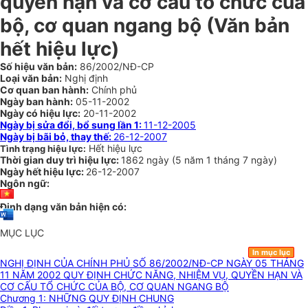
quyền hạn và cơ cấu tổ chức của
bộ, cơ quan ngang bộ (Văn bản
hết hiệu lực)
Số hiệu văn bản:
86/2002/NĐ-CP
Loại văn bản:
Nghị định
Cơ quan ban hành:
Chính phủ
Ngày ban hành:
05-11-2002
Ngày có hiệu lực:
20-11-2002
Ngày bị sửa đổi, bổ sung lần 1:
11-12-2005
Ngày bị bãi bỏ, thay thế:
26-12-2007
Hết hiệu lực
Tình trạng hiệu lực:
Thời gian duy trì hiệu lực:
1862 ngày
(
5 năm
1 tháng
7 ngày
)
Ngày hết hiệu lực:
26-12-2007
Ngôn ngữ:
Định dạng văn bản hiện có:
MỤC LỤC
In mục lục
NGHỊ ĐỊNH CỦA CHÍNH PHỦ SỐ 86/2002/NĐ-CP NGÀY 05 THÁNG
11 NĂM 2002 QUY ĐỊNH CHỨC NĂNG, NHIỆM VỤ, QUYỀN HẠN VÀ
CƠ CẤU TỔ CHỨC CỦA BỘ, CƠ QUAN NGANG BỘ
Chương 1: NHỮNG QUY ĐỊNH CHUNG