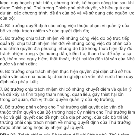
lược, quy hoạch phát triển, chương trình, kế hoạch công tác sau khi
được Chính phủ, Thủ tướng Chính phủ phê duyệt, về hiệu quả các
dự án, các chương trình, đề án của bộ và về sử dụng các nguồn lực
của bộ;
4. Bộ trưởng quyết định các công việc thuộc phạm vi quản lý của
bộ và chịu trách nhiệm về các quyết định đó;
5. Bộ trưởng chịu trách nhiệm về những công việc do bộ trực tiếp
quản lý; chịu trách nhiệm liên đới về những công việc đã phân cấp
cho chính quyền địa phương, nhưng do bộ không thực hiện đầy đủ
trách nhiệm trong việc hướng dẫn, kiểm tra, thanh tra để xảy ra sự
cố, thảm họa nguy hiểm, thất thoát, thiệt hại lớn đến tài sản của Nhà
nước và nhân dân;
6. Bộ trưởng chịu trách nhiệm thực hiện quyền đại diện chủ sở hữu
phần vốn của nhà nước tại doanh nghiệp có vốn nhà nước theo quy
định của pháp luật;
7. Bộ trưởng chịu trách nhiệm khi có những khuyết điểm về quản lý
và để xảy ra tình trạng tham nhũng, quan liêu, gây thiệt hại lớn
trong cơ quan, đơn vị thuộc quyền quản lý của Bộ trưởng;
8. Bộ trưởng phân công cho Thứ trưởng giải quyết các vấn đề
thuộc thẩm quyền của Bộ trưởng hoặc ủy nhiệm cho Thứ trưởng làm
việc và giải quyết các đề nghị của địa phương, của các bộ thì Bộ
trưởng phải chịu trách nhiệm về những quyết định của Thứ trưởng
được phân công hoặc ủy nhiệm giải quyết.
Điều 23.
Trách nhiệm của Bộ trưởng đối với Chính phủ, Thủ tướng