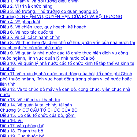
Điều 1. Phạm vi và đối tượng điều chỉnh
Điều 2. Vị trí và chức năng
Điều 3. Bộ trưởng, Thủ trưởng cơ quan ngang bộ
Chương 2: NHIỆM VỤ, QUYỀN HẠN CỦA BỘ VÀ BỘ TRƯỞNG
Điều 4. Về pháp luật
Điều 5. Về chiến lược, quy hoạch, kế hoạch
Điều 6. Về hợp tác quốc tế
Điều 7. Về cải cách hành chính
Điều 8. Về thực hiện đại diện chủ sở hữu phần vốn của nhà nước tại
doanh nghiệp có vốn nhà nước
Điều 9. Về quản lý nhà nước các tổ chức thực hiện dịch vụ công
thuộc ngành, lĩnh vực quản lý nhà nước của bộ
Điều 10. Về quản lý nhà nước các tổ chức kinh tế tập thể và kinh tế
tư nhân
Điều 11. Về quản lý nhà nước hoạt động của hội, tổ chức phi Chính
phủ thuộc ngành, lĩnh vực hoạt động trong phạm vi cả nước hoặc
liên tỉnh
Điều 12. Về tổ chức bộ máy và cán bộ, công chức, viên chức nhà
nước
Điều 13. Về kiểm tra, thanh tra
Điều 14. Về quản lý tài chính, tài sản
Chương 3: CƠ CẤU TỔ CHỨC CỦA BỘ
Điều 15. Cơ cấu tổ chức của bộ, gồm:
Điều 16. Vụ
Điều 17. Văn phòng bộ
Điều 18. Thanh tra bộ
Điều 19. Cục thuộc bộ