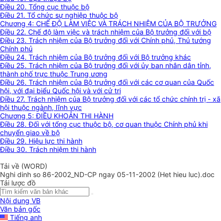
Điều 20. Tổng cục thuộc bộ
Điều 21. Tổ chức sự nghiệp thuộc bộ
Chương 4: CHẾ ĐỘ LÀM VIỆC VÀ TRÁCH NHIỆM CỦA BỘ TRƯỞNG
Điều 22. Chế độ làm việc và trách nhiệm của Bộ trưởng đối với bộ
Điều 23. Trách nhiệm của Bộ trưởng đối với Chính phủ, Thủ tướng
Chính phủ
Điều 24. Trách nhiệm của Bộ trưởng đối với Bộ trưởng khác
Điều 25. Trách nhiệm của Bộ trưởng đối với ủy ban nhân dân tỉnh,
thành phố trực thuộc Trung ương
Điều 26. Trách nhiệm của Bộ trưởng đối với các cơ quan của Quốc
hội, với đại biểu Quốc hội và với cử tri
Điều 27. Trách nhiệm của Bộ trưởng đối với các tổ chức chính trị - xã
hội thuộc ngành, lĩnh vực
Chương 5: ĐIỀU KHOẢN THI HÀNH
Điều 28. Đối với tổng cục thuộc bộ, cơ quan thuộc Chính phủ khi
chuyển giao về bộ
Điều 29. Hiệu lực thi hành
Điều 30. Trách nhiệm thi hành
Tải về (WORD)
Nghi dinh so 86-2002_ND-CP ngay 05-11-2002 (Het hieu luc).doc
Tải lược đồ
Nội dung VB
Văn bản gốc
Tiếng anh