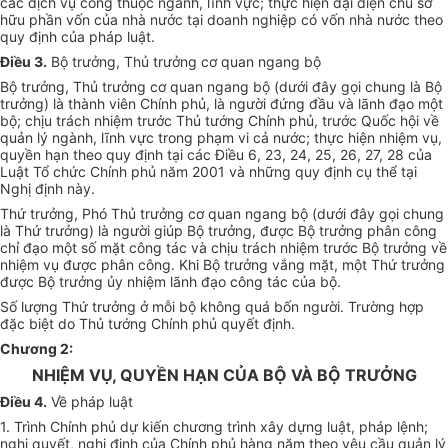
các dịch vụ công thuộc ngành, lĩnh vực; thực hiện đại diện chủ sở
hữu phần vốn của nhà nước tại doanh nghiệp có vốn nhà nước theo
quy định của pháp luật.
Điều 3.
Bộ trưởng, Thủ trưởng cơ quan ngang bộ
Bộ trưởng, Thủ trưởng cơ quan ngang bộ (dưới đây gọi chung là Bộ
trưởng) là thành viên Chính phủ, là người đứng đầu và lãnh đạo một
bộ; chịu trách nhiệm trước Thủ tướng Chính phủ, trước Quốc hội về
quản lý ngành, lĩnh vực trong phạm vi cả nước; thực hiện nhiệm vụ,
quyền hạn theo quy định tại các Điều 6, 23, 24, 25, 26, 27, 28 của
Luật Tổ chức Chính phủ năm 2001 và những quy định cụ thể tại
Nghị định này.
Thứ trưởng, Phó Thủ trưởng cơ quan ngang bộ (dưới đây gọi chung
là Thứ trưởng) là người giúp Bộ trưởng, được Bộ trưởng phân công
chỉ đạo một số mặt công tác và chịu trách nhiệm trước Bộ trưởng về
nhiệm vụ được phân công. Khi Bộ trưởng vắng mặt, một Thứ trưởng
được Bộ trưởng ủy nhiệm lãnh đạo công tác của bộ.
Số lượng Thứ trưởng ở mỗi bộ không quá bốn người. Trường hợp
đặc biệt do Thủ tướng Chính phủ quyết định.
Chương 2:
NHIỆM VỤ, QUYỀN HẠN CỦA BỘ VÀ BỘ TRƯỞNG
Điều 4.
Về pháp luật
1. Trình Chính phủ dự kiến chương trình xây dựng luật, pháp lệnh;
nghị quyết, nghị định của Chính phủ hàng năm theo yêu cầu quản lý