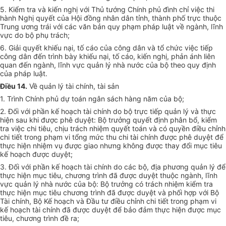
5. Kiểm tra và kiến nghị với Thủ tướng Chính phủ đình chỉ việc thi
hành Nghị quyết của Hội đồng nhân dân tỉnh, thành phố trực thuộc
Trung ương trái với các văn bản quy phạm pháp luật về ngành, lĩnh
vực do bộ phụ trách;
6. Giải quyết khiếu nại, tố cáo của công dân và tổ chức việc tiếp
công dân đến trình bày khiếu nại, tố cáo, kiến nghị, phản ánh liên
quan đến ngành, lĩnh vực quản lý nhà nước của bộ theo quy định
của pháp luật.
Điều 14.
Về quản lý tài chính, tài sản
1. Trình Chính phủ dự toán ngân sách hàng năm của bộ;
2. Đối với phần kế hoạch tài chính do bộ trực tiếp quản lý và thực
hiện sau khi được phê duyệt: Bộ trưởng quyết định phân bổ, kiểm
tra việc chi tiêu, chịu trách nhiệm quyết toán và có quyền điều chỉnh
chi tiết trong phạm vi tổng mức thu chi tài chính được phê duyệt để
thực hiện nhiệm vụ được giao nhưng không được thay đổi mục tiêu
kế hoạch được duyệt;
3. Đối với phần kế hoạch tài chính do các bộ, địa phương quản lý để
thực hiện mục tiêu, chương trình đã được duyệt thuộc ngành, lĩnh
vực quản lý nhà nước của bộ: Bộ trưởng có trách nhiệm kiểm tra
thực hiện mục tiêu chương trình đã được duyệt và phối hợp với Bộ
Tài chính, Bộ Kế hoạch và Đầu tư điều chỉnh chi tiết trong phạm vi
kế hoạch tài chính đã được duyệt để bảo đảm thực hiện được mục
tiêu, chương trình đề ra;