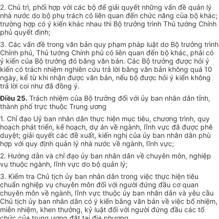
2. Chủ trì, phối hợp với các bộ để giải quyết những vấn đề quản lý
nhà nước do bộ phụ trách có liên quan đến chức năng của bộ khác;
trường hợp có ý kiến khác nhau thì Bộ trưởng trình Thủ tướng Chính
phủ quyết định;
3. Các vấn đề trong văn bản quy phạm pháp luật do Bộ trưởng trình
Chính phủ, Thủ tướng Chính phủ có liên quan đến bộ khác, phải có
ý kiến của Bộ trưởng đó bằng văn bản. Các Bộ trưởng được hỏi ý
kiến có trách nhiệm nghiên cứu trả lời bằng văn bản không quá 10
ngày, kể từ khi nhận được văn bản, nếu bộ được hỏi ý kiến không
trả lời coi như đã đồng ý.
Điều 25.
Trách nhiệm của Bộ trưởng đối với ủy ban nhân dân tỉnh,
thành phố trực thuộc Trung ương
1. Chỉ đạo Uỷ ban nhân dân thực hiện mục tiêu, chương trình, quy
hoạch phát triển, kế hoạch, dự án về ngành, lĩnh vực đã được phê
duyệt; giải quyết các đề xuất, kiến nghị của ủy ban nhân dân phù
hợp với quy định quản lý nhà nước về ngành, lĩnh vực;
2. Hướng dẫn và chỉ đạo ủy ban nhân dân về chuyên môn, nghiệp
vụ thuộc ngành, lĩnh vực do bộ quản lý;
3. Kiểm tra Chủ tịch ủy ban nhân dân trong việc thực hiện tiêu
chuẩn nghiệp vụ chuyên môn đối với người đứng đầu cơ quan
chuyên môn về ngành, lĩnh vực thuộc ủy ban nhân dân và yêu cầu
Chủ tịch ủy ban nhân dân có ý kiến bằng văn bản về việc bổ nhiệm,
miễn nhiệm, khen thưởng, kỷ luật đối với người đứng đầu các tổ
chức của trung ương đặt tại địa phương.