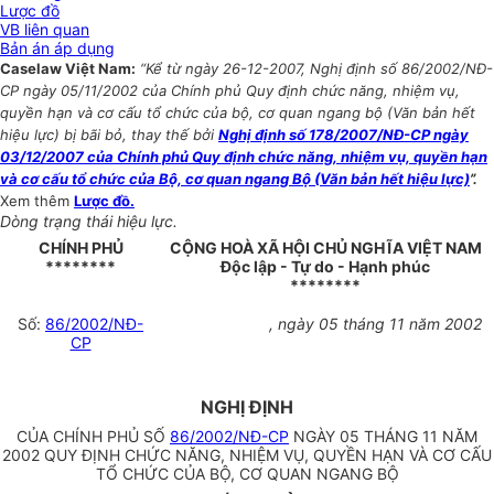
Lược đồ
VB liên quan
Bản án áp dụng
Caselaw Việt Nam:
“Kể từ ngày 26-12-2007, Nghị định số 86/2002/NĐ-
CP ngày 05/11/2002 của Chính phủ Quy định chức năng, nhiệm vụ,
quyền hạn và cơ cấu tổ chức của bộ, cơ quan ngang bộ (Văn bản hết
hiệu lực) bị bãi bỏ, thay thế bởi
Nghị định số 178/2007/NĐ-CP ngày
03/12/2007 của Chính phủ Quy định chức năng, nhiệm vụ, quyền hạn
và cơ cấu tổ chức của Bộ, cơ quan ngang Bộ (Văn bản hết hiệu lực)
”.
Xem thêm
Lược đồ.
Dòng trạng thái hiệu lực.
CHÍNH PHỦ
CỘNG HOÀ XÃ HỘI CHỦ NGHĨA VIỆT NAM
********
Độc lập - Tự do - Hạnh phúc
********
Số:
86/2002/NĐ-
, ngày 05 tháng 11 năm 2002
CP
NGHỊ ĐỊNH
CỦA CHÍNH PHỦ SỐ
86/2002/NĐ-CP
NGÀY 05 THÁNG 11 NĂM
2002 QUY ĐỊNH CHỨC NĂNG, NHIỆM VỤ, QUYỀN HẠN VÀ CƠ CẤU
TỔ CHỨC CỦA BỘ, CƠ QUAN NGANG BỘ