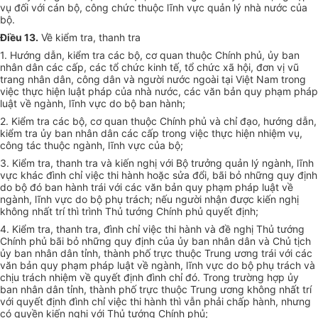
vụ đối với cán bộ, công chức thuộc lĩnh vực quản lý nhà nước của
bộ.
Điều 13.
Về kiểm tra, thanh tra
1. Hướng dẫn, kiểm tra các bộ, cơ quan thuộc Chính phủ, ủy ban
nhân dân các cấp, các tổ chức kinh tế, tổ chức xã hội, đơn vị vũ
trang nhân dân, công dân và người nước ngoài tại Việt Nam trong
việc thực hiện luật pháp của nhà nước, các văn bản quy phạm pháp
luật về ngành, lĩnh vực do bộ ban hành;
2. Kiểm tra các bộ, cơ quan thuộc Chính phủ và chỉ đạo, hướng dẫn,
kiểm tra ủy ban nhân dân các cấp trong việc thực hiện nhiệm vụ,
công tác thuộc ngành, lĩnh vực của bộ;
3. Kiểm tra, thanh tra và kiến nghị với Bộ trưởng quản lý ngành, lĩnh
vực khác đình chỉ việc thi hành hoặc sửa đổi, bãi bỏ những quy định
do bộ đó ban hành trái với các văn bản quy phạm pháp luật về
ngành, lĩnh vực do bộ phụ trách; nếu người nhận được kiến nghị
không nhất trí thì trình Thủ tướng Chính phủ quyết định;
4. Kiểm tra, thanh tra, đình chỉ việc thi hành và đề nghị Thủ tướng
Chính phủ bãi bỏ những quy định của ủy ban nhân dân và Chủ tịch
ủy ban nhân dân tỉnh, thành phố trực thuộc Trung ương trái với các
văn bản quy phạm pháp luật về ngành, lĩnh vực do bộ phụ trách và
chịu trách nhiệm về quyết định đình chỉ đó. Trong trường hợp ủy
ban nhân dân tỉnh, thành phố trực thuộc Trung ương không nhất trí
với quyết định đình chỉ việc thi hành thì vẫn phải chấp hành, nhưng
có quyền kiến nghị với Thủ tướng Chính phủ;