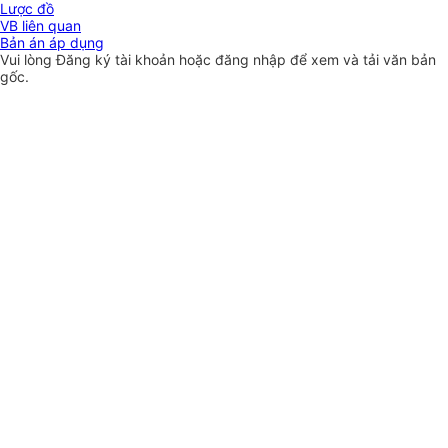
Lược đồ
VB liên quan
Bản án áp dụng
Vui lòng
Đăng ký
tài khoản hoặc
đăng nhập
để xem và tải văn bản
gốc.