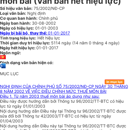
môn bài (Văn bản hết hiệu lực)
Số hiệu văn bản:
75/2002/NĐ-CP
Loại văn bản:
Nghị định
Cơ quan ban hành:
Chính phủ
Ngày ban hành:
30-08-2002
Ngày có hiệu lực:
01-01-2003
Ngày bị bãi bỏ, thay thế:
01-01-2017
Hết hiệu lực
Tình trạng hiệu lực:
Thời gian duy trì hiệu lực:
5114 ngày
(
14 năm
0 tháng
4 ngày
)
Ngày hết hiệu lực:
01-01-2017
Ngôn ngữ:
Định dạng văn bản hiện có:
MỤC LỤC
In mục lục
NGHỊ ĐỊNH CỦA CHÍNH PHỦ SỐ 75/2002/NĐ-CP NGÀY 30 THÁNG
8 NĂM 2002 VỀ VIỆC ĐIỀU CHỈNH MỨC THUẾ MÔN BÀI
Điều 1. Từ năm 2003 thuế môn bài áp dụng như sau:
Điều này được hướng dẫn bởi Thông tư 96/2002/TT-BTC có hiệu
lực từ ngày 01/01/2003
Nội dung hướng dẫn Điều này tại Thông tư 96/2002/TT-BTC được
sửa đổi bởi Thông tư 42/2003/TT-BTC có hiệu lực từ ngày
01/04/2003
Nội dung hướng dẫn Điều này tại Thông tư 96/2002/TT-BTC được