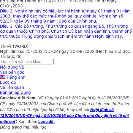
bổ sung bởi Thông tư 113/2002/TT-BTC có hiệu lực từ ngày
01/01/2003
Điều 2. Nghị định này có hiệu lực thi hành từ ngày 01 tháng 01 năm
2003, thay thế các mức thuế môn bài quy định tại Nghị định số
52/CP ngày 09 tháng 9 năm 1996 của Chính phủ.
Điều 3. Các Bộ trưởng, Thủ trưởng cơ quan ngang Bộ, Thủ trưởng
cơ quan thuộc Chính phủ, Chủ tịch Uỷ ban nhân dân tỉnh, thành phố
trực thuộc Trung ương chịu trách nhiệm thi hành Nghị định này.
Tải về (WORD)
Nghi dinh so 75-2002_ND-CP ngay 30-08-2002 (Het hieu luc).doc
Tải lược đồ
Nội dung VB
Văn bản gốc
Tiếng anh
Lược đồ
VB liên quan
Bản án áp dụng
Caselaw Việt Nam:
“Kể từ ngày 01-01-2017, Nghị định số 75/2002/NĐ-
CP ngày 30/08/2002 của Chính phủ Về việc điều chỉnh mức thuế môn
bài (Văn bản hết hiệu lực) bị bãi bỏ, thay thế bởi
Nghị định số
139/2016/NĐ-CP ngày 04/10/2016 của Chính phủ Quy định về lệ phí
môn bài
”.
Xem thêm
Lược đồ.
Dòng trạng thái hiệu lực.