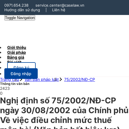
0971.654.238
service.center@caselaw.vn
Hướng dẫn sử dụng
|
Liên hệ
Toggle Navigation
Giới thiệu
Giải pháp
Bảng giá
Bài viết
Đăng ký
Đăng nhập
Trang chủ
Văn bản pháp luật
75/2002/NĐ-CP
Thông tin văn bản
2423
0
Nghị định số 75/2002/NĐ-CP
ngày 30/08/2002 của Chính phủ
Về việc điều chỉnh mức thuế