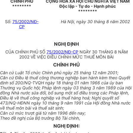
CHÍNH PHỦ
CỘNG HOÀ XÃ HỘI CHỦ NGHĨA VIỆT NAM
********
Độc lập - Tự do - Hạnh phúc
********
Số:
75/2002/NĐ-
Hà Nội, ngày 30 tháng 8 năm 2002
CP
NGHỊ ĐỊNH
CỦA CHÍNH PHỦ SỐ
75/2002/NĐ-CP
NGÀY 30 THÁNG 8 NĂM
2002 VỀ VIỆC ĐIỀU CHỈNH MỨC THUẾ MÔN BÀI
CHÍNH PHỦ
Căn cứ Luật Tổ chức Chính phủ ngày 25 tháng 12 năm 2001;
Căn cứ Điều lệ thuế công thương nghiệp ban hành kèm theo Quyết
định số 200/NQ-TVQH ngày 18 tháng 01 năm 1966 của ủy ban
Thường vụ Quốc hội; Pháp lệnh ngày 03 tháng 3 năm 1989 của Hội
đồng Nhà nước sửa đổi, bổ sung một số điều trong các Pháp lệnh,
Điều lệ về thuế công nghiệp và thuế hàng hoá; Nghị quyết số
473/NQ-HĐNN ngày 10 tháng 9 năm 1991 của Hội đồng Nhà nước
về thuế môn bài và thuế sát sinh;
Căn cứ mức trượt giá từ năm 1996 đến nay;
Theo đề nghị của Bộ trưởng Bộ Tài chính,
NGHỊ ĐỊNH: