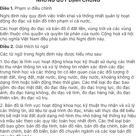
NHỮNG QUY ĐỊNH CHUNG
Điều 1.
Phạm vi điều chỉnh
Nghị định này quy định việc triển khai và thống nhất quản lý hoạt
động đo đạc và bản đồ trên phạm vi cả nước.
Các hoạt động đo đạc và bản đồ ở đất liền, vùng trời và các vùng
biển thuộc chủ quyền và quyền tài phán của nước Cộng hoà xã hội
chủ nghĩa Việt Nam đều phải tuân thủ Nghị định này.
Điều 2.
Giải thích từ ngữ
Các từ ngữ trong Nghị định này được hiểu như sau:
1. Đo đạc là lĩnh vực hoạt động khoa học kỹ thuật sử dụng các thiết
bị thu nhận thông tin và xử lý thông tin nhằm xác định các đặc
trưng hình học và các thông tin có liên quan của các đối tượng ở
mặt đất, lòng đất, mặt nước, lòng nước, đáy nước, khoảng không ở
dạng tĩnh hoặc biến động theo thời gian. Các thể loại đo đạc bao
gồm: đo đạc mặt đất, đo đạc đáy nước, đo đạc trọng lực, đo đạc
ảnh, đo đạc hàng không, đo đạc vệ tinh, đo đạc hàng hải, đo đạc
thiên văn, đo đạc vũ trụ.
2. Bản đồ là lĩnh vực hoạt động khoa học kỹ thuật thu nhận và xử lý
các thông tin, dữ liệu từ quá trình đo đạc, khảo sát thực địa để biểu
thị bề mặt trái đất dưới dạng mô hình thu nhỏ bằng hệ thống ký hiệu
và mầu sắc theo các quy tắc toán học nhất định. Các thể loại bản
đồ bao gồm: bản đồ địa hình, bản đồ nền, bản đồ địa chính, bản đồ
hành chính, bản đồ biển, bản đồ chuyên ngành và các loại bản đồ