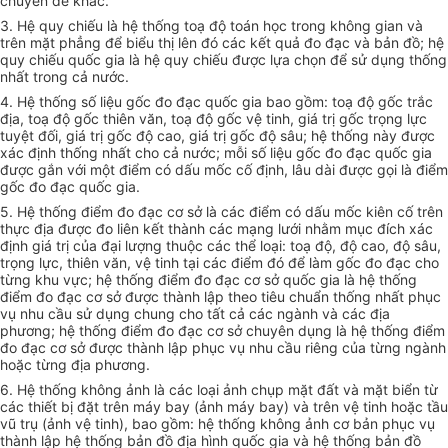
chuyên đề khác.
3. Hệ quy chiếu là hệ thống toạ độ toán học trong không gian và
trên mặt phẳng để biểu thị lên đó các kết quả đo đạc và bản đồ; hệ
quy chiếu quốc gia là hệ quy chiếu được lựa chọn để sử dụng thống
nhất trong cả nước.
4. Hệ thống số liệu gốc đo đạc quốc gia bao gồm: toạ độ gốc trắc
địa, toạ độ gốc thiên văn, toạ độ gốc vệ tinh, giá trị gốc trọng lực
tuyệt đối, giá trị gốc độ cao, giá trị gốc độ sâu; hệ thống này được
xác định thống nhất cho cả nước; mỗi số liệu gốc đo đạc quốc gia
được gắn với một điểm có dấu mốc cố định, lâu dài được gọi là điểm
gốc đo đạc quốc gia.
5. Hệ thống điểm đo đạc cơ sở là các điểm có dấu mốc kiên cố trên
thực địa được đo liên kết thành các mạng lưới nhằm mục đích xác
định giá trị của đại lượng thuộc các thể loại: toạ độ, độ cao, độ sâu,
trọng lực, thiên văn, vệ tinh tại các điểm đó để làm gốc đo đạc cho
từng khu vực; hệ thống điểm đo đạc cơ sở quốc gia là hệ thống
điểm đo đạc cơ sở được thành lập theo tiêu chuẩn thống nhất phục
vụ nhu cầu sử dụng chung cho tất cả các ngành và các địa
phương; hệ thống điểm đo đạc cơ sở chuyên dụng là hệ thống điểm
đo đạc cơ sở được thành lập phục vụ nhu cầu riêng của từng ngành
hoặc từng địa phương.
6. Hệ thống không ảnh là các loại ảnh chụp mặt đất và mặt biển từ
các thiết bị đặt trên máy bay (ảnh máy bay) và trên vệ tinh hoặc tầu
vũ trụ (ảnh vệ tinh), bao gồm: hệ thống không ảnh cơ bản phục vụ
thành lập hệ thống bản đồ địa hình quốc gia và hệ thống bản đồ