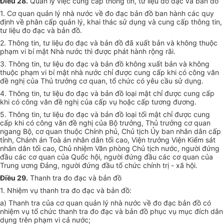
Điều 28.
Quản lý việc cung cấp thông tin, tư liệu đo đạc và bản đồ
1. Cơ quan quản lý nhà nước về đo đạc bản đồ ban hành các quy
định về phân cấp quản lý, khai thác sử dụng và cung cấp thông tin,
tư liệu đo đạc và bản đồ.
2. Thông tin, tư liệu đo đạc và bản đồ đã xuất bản và không thuộc
phạm vi bí mật Nhà nước thì được phát hành rộng rãi.
3. Thông tin, tư liệu đo đạc và bản đồ không xuất bản và không
thuộc phạm vi bí mật nhà nước chỉ được cung cấp khi có công văn
đề nghị của Thủ trưởng cơ quan, tổ chức có yêu cầu sử dụng.
4. Thông tin, tư liệu đo đạc và bản đồ loại mật chỉ được cung cấp
khi có công văn đề nghị của cấp vụ hoặc cấp tương đương.
5. Thông tin, tư liệu đo đạc và bản đồ loại tối mật chỉ được cung
cấp khi có công văn đề nghị của Bộ trưởng, Thủ trưởng cơ quan
ngang Bộ, cơ quan thuộc Chính phủ, Chủ tịch Ủy ban nhân dân cấp
tỉnh, Chánh án Toà án nhân dân tối cao, Viện trưởng Viện Kiểm sát
nhân dân tối cao, Chủ nhiệm Văn phòng Chủ tịch nước, người đứng
đầu các cơ quan của Quốc hội, người đứng đầu các cơ quan của
Trung ương Đảng, người đứng đầu tổ chức chính trị - xã hội.
Điều 29.
Thanh tra đo đạc và bản đồ
1. Nhiệm vụ thanh tra đo đạc và bản đồ:
a) Thanh tra của cơ quan quản lý nhà nước về đo đạc bản đồ có
nhiệm vụ tổ chức thanh tra đo đạc và bản đồ phục vụ mục đích dân
dụng trên phạm vi cả nước;