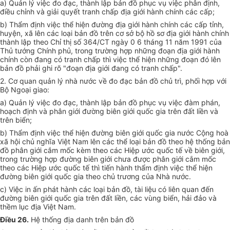
a) Quản lý việc đo đạc, thành lập bản đồ phục vụ việc phân định,
điều chỉnh và giải quyết tranh chấp địa giới hành chính các cấp;
b) Thẩm định việc thể hiện đường địa giới hành chính các cấp tỉnh,
huyện, xã lên các loại bản đồ trên cơ sở bộ hồ sơ địa giới hành chính
thành lập theo Chỉ thị số 364/CT ngày 0 6 tháng 11 năm 1991 của
Thủ tướng Chính phủ, trong trường hợp những đoạn địa giới hành
chính còn đang có tranh chấp thì việc thể hiện những đoạn đó lên
bản đồ phải ghi rõ "đoạn địa giới đang có tranh chấp".
2. Cơ quan quản lý nhà nước về đo đạc bản đồ chủ trì, phối hợp với
Bộ Ngoại giao:
a) Quản lý việc đo đạc, thành lập bản đồ phục vụ việc đàm phán,
hoạch định và phân giới đường biên giới quốc gia trên đất liền và
trên biển;
b) Thẩm định việc thể hiện đường biên giới quốc gia nước Cộng hoà
xã hội chủ nghĩa Việt Nam lên các thể loại bản đồ theo hệ thống bản
đồ phân giới cắm mốc kèm theo các Hiệp ước quốc tế về biên giới,
trong trường hợp đường biên giới chưa được phân giới cắm mốc
theo các Hiệp ước quốc tế thì tiến hành thẩm định việc thể hiện
đường biên giới quốc gia theo chủ trương của Nhà nước.
c) Việc in ấn phát hành các loại bản đồ, tài liệu có liên quan đến
đường biên giới quốc gia trên đất liền, các vùng biển, hải đảo và
thềm lục địa Việt Nam.
Điều 26.
Hệ thống địa danh trên bản đồ