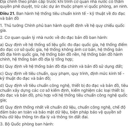
Địa chính theo phân cấp trước khi trình cơ quan nhà nước có thẩm
quyền phê duyệt, trừ các dự án thuộc phạm vi quốc phòng, an ninh.
Điều 21.
Ban hành hệ thống tiêu chuẩn kinh tế - kỹ thuật về đo đạc
và bản đồ
1. Thủ tướng Chính phủ ban hành quyết định về hệ quy chiếu quốc
gia.
2. Cơ quan quản lý nhà nước về đo đạc bản đồ ban hành:
a) Quy định về hệ thống số liệu gốc đo đạc quốc gia, hệ thống điểm
đo đạc cơ sở quốc gia, hệ thống không ảnh cơ bản, hệ thống bản
đồ địa hình quốc gia, hệ thống bản đồ nền, hệ thống bản đồ hành
chính, hệ thống bản đồ địa lý tổng hợp;
b) Quy định về hệ thống bản đồ địa chính và bản đồ sử dụng đất;
c) Quy định về tiêu chuẩn, quy phạm, quy trình, định mức kinh tế -
kỹ thuật đo đạc và bản đồ;
d) Quy định về tiêu chuẩn công nghệ, thiết bị đo đạc và bản đồ, tiêu
chuẩn xây dựng các cơ sở kiểm định, kiểm nghiệm các loại thiết bị
đo đạc và bản đồ, phù hợp với hệ thống tiêu chuẩn công nghệ quốc
gia;
đ) Quy định thống nhất về chuẩn dữ liệu, chuẩn công nghệ, chế độ
đảm bảo an toàn và bảo mật dữ liệu, biện pháp bảo vệ quyền sở
hữu dữ liệu thông tin địa lý và thông tin đất đai.
3. Bộ Quốc phòng ban hành: