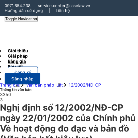
0971.654.238
service.center@caselaw.vn
Hướng dẫn sử dụng
|
Liên hệ
Toggle Navigation
Giới thiệu
Giải pháp
Bảng giá
Bài viết
Đăng ký
Đăng nhập
Trang chủ
Văn bản pháp luật
12/2002/NĐ-CP
Thông tin văn bản
3350
3
Nghị định số 12/2002/NĐ-CP
ngày 22/01/2002 của Chính phủ
Về hoạt động đo đạc và bản đồ