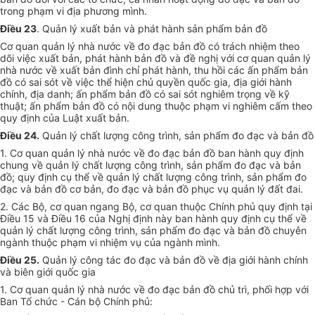
trong phạm vi địa phương mình.
Điều 23
. Quản lý xuất bản và phát hành sản phẩm bản đồ
Cơ quan quản lý nhà nước về đo đạc bản đồ có trách nhiệm theo
dõi việc xuất bản, phát hành bản đồ và đề nghị với cơ quan quản lý
nhà nước về xuất bản đình chỉ phát hành, thu hồi các ấn phẩm bản
đồ có sai sót về việc thể hiện chủ quyền quốc gia, địa giới hành
chính, địa danh; ấn phẩm bản đồ có sai sót nghiêm trọng về kỹ
thuật; ấn phẩm bản đồ có nội dung thuộc phạm vi nghiêm cấm theo
quy định của Luật xuất bản.
Điều 24.
Quản lý chất lượng công trình, sản phẩm đo đạc và bản đồ
1. Cơ quan quản lý nhà nước về đo đạc bản đồ ban hành quy định
chung về quản lý chất lượng công trình, sản phẩm đo đạc và bản
đồ; quy định cụ thể về quản lý chất lượng công trình, sản phẩm đo
đạc và bản đồ cơ bản, đo đạc và bản đồ phục vụ quản lý đất đai.
2. Các Bộ, cơ quan ngang Bộ, cơ quan thuộc Chính phủ quy định tại
Điều 15 và Điều 16 của Nghị định này ban hành quy định cụ thể về
quản lý chất lượng công trình, sản phẩm đo đạc và bản đồ chuyên
ngành thuộc phạm vi nhiệm vụ của ngành mình.
Điều 25.
Quản lý công tác đo đạc và bản đồ về địa giới hành chính
và biên giới quốc gia
1. Cơ quan quản lý nhà nước về đo đạc bản đồ chủ trì, phối hợp với
Ban Tổ chức - Cán bộ Chính phủ: