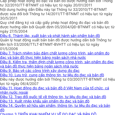
Cấp phép hoạt động đo đạc và bản đồ được hướng dẫn bởi Thông
tư 32/2010/TT-BTNMT có hiệu lực từ ngày 20/01/2011
Nội dung hướng dẫn Điều này tại Thông tư 32/2010/TT-BTNMT
được sửa đổi bởi Thông tư 14/2011/TT-BTNMT có hiệu lực từ ngày
30/5/2011
Quy chế đăng ký và cấp giấy phép hoạt động đo đạc và bản đồ
được hướng dẫn bởi Quyết định 05/2004/QĐ-BTNMT có hiệu lực từ
ngày 27/5/2004
Điều 6. Thành lập, xuất bản và phát hành sản phẩm bản đồ
Quản lý hoạt động xuất bản bản đồ được hướng dẫn bởi Thông tư
liên tịch 03/2006/TTLT-BTNMT-BVHTT có hiệu lực từ ngày
01/5/2006
Điều 7. Trách nhiệm bảo đảm chất lượng công trình, sản phẩm đo
đạc và bản đồ thực hiện bằng ngân sách nhà nước
Điều 8. Kiểm tra, thẩm định chất lượng công trình, sản phẩm đo đạc
và bản đồ thực hiện bằng ngân sách nhà nước
Điều 9. Bảo vệ các công trình xây dựng đo đạc
Điều 10. Lưu trữ, cung cấp thông tin, tư liệu đo đạc và bản đồ
Điều này được hướng dẫn bởi Thông tư 03/2007/TT-BTNMT có hiệu
lực từ ngày 06/4/2007
Điều 11. Hoạt động đo đạc và bản đồ ở Việt Nam của tổ chức, cá
nhân nước ngoài
Điều 12. Trao đổi quốc tế về thông tin, tư liệu đo đạc và bản đồ
Điều 13. Xuất nhập khẩu sản phẩm đo đạc và bản đồ
Điều 14. Quyền sở hữu sản phẩm, thông tin, tư liệu đo đạc và bản
đồ
Chương 3 TRIỂN KHAI NHIỆM VỤ VỀ ĐO ĐẠC VÀ BẢN ĐỒ