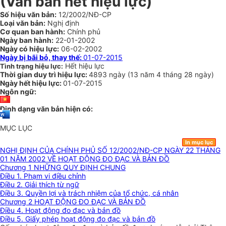
(Văn bản hết hiệu lực)
Số hiệu văn bản:
12/2002/NĐ-CP
Loại văn bản:
Nghị định
Cơ quan ban hành:
Chính phủ
Ngày ban hành:
22-01-2002
Ngày có hiệu lực:
06-02-2002
Ngày bị bãi bỏ, thay thế:
01-07-2015
Hết hiệu lực
Tình trạng hiệu lực:
Thời gian duy trì hiệu lực:
4893 ngày
(
13 năm
4 tháng
28 ngày
)
Ngày hết hiệu lực:
01-07-2015
Ngôn ngữ:
Định dạng văn bản hiện có:
MỤC LỤC
In mục lục
NGHỊ ĐỊNH CỦA CHÍNH PHỦ SỐ 12/2002/NĐ-CP NGÀY 22 THÁNG
01 NĂM 2002 VỀ HOẠT ĐỘNG ĐO ĐẠC VÀ BẢN ĐỒ
Chương 1 NHỮNG QUY ĐỊNH CHUNG
Điều 1. Phạm vi điều chỉnh
Điều 2. Giải thích từ ngữ
Điều 3. Quyền lợi và trách nhiệm của tổ chức, cá nhân
Chương 2 HOẠT ĐỘNG ĐO ĐẠC VÀ BẢN ĐỒ
Điều 4. Hoạt động đo đạc và bản đồ
Điều 5. Giấy phép hoạt động đo đạc và bản đồ