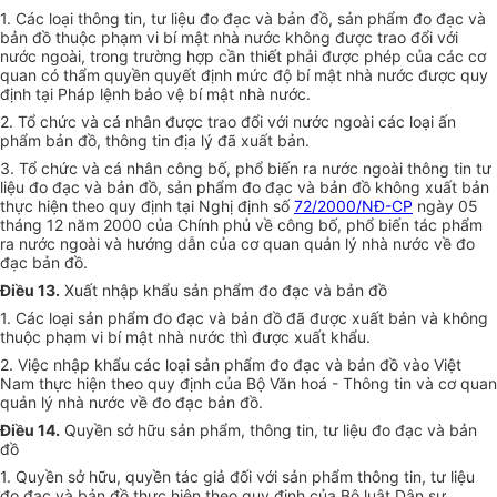
1. Các loại thông tin, tư liệu đo đạc và bản đồ, sản phẩm đo đạc và
bản đồ thuộc phạm vi bí mật nhà nước không được trao đổi với
nước ngoài, trong trường hợp cần thiết phải được phép của các cơ
quan có thẩm quyền quyết định mức độ bí mật nhà nước được quy
định tại Pháp lệnh bảo vệ bí mật nhà nước.
2. Tổ chức và cá nhân được trao đổi với nước ngoài các loại ấn
phẩm bản đồ, thông tin địa lý đã xuất bản.
3. Tổ chức và cá nhân công bố, phổ biến ra nước ngoài thông tin tư
liệu đo đạc và bản đồ, sản phẩm đo đạc và bản đồ không xuất bản
thực hiện theo quy định tại Nghị định số
72/2000/NĐ-CP
ngày 05
tháng 12 năm 2000 của Chính phủ về công bố, phổ biến tác phẩm
ra nước ngoài và hướng dẫn của cơ quan quản lý nhà nước về đo
đạc bản đồ.
Điều 13.
Xuất nhập khẩu sản phẩm đo đạc và bản đồ
1. Các loại sản phẩm đo đạc và bản đồ đã được xuất bản và không
thuộc phạm vi bí mật nhà nước thì được xuất khẩu.
2. Việc nhập khẩu các loại sản phẩm đo đạc và bản đồ vào Việt
Nam thực hiện theo quy định của Bộ Văn hoá - Thông tin và cơ quan
quản lý nhà nước về đo đạc bản đồ.
Điều 14.
Quyền sở hữu sản phẩm, thông tin, tư liệu đo đạc và bản
đồ
1. Quyền sở hữu, quyền tác giả đối với sản phẩm thông tin, tư liệu
đo đạc và bản đồ thực hiện theo quy định của Bộ luật Dân sự.