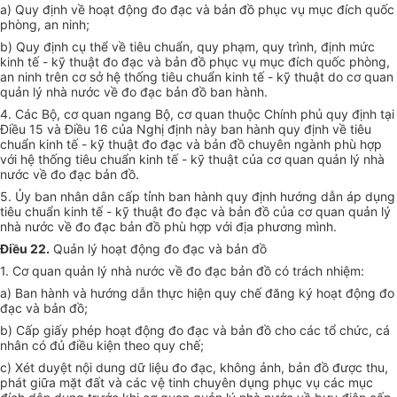
a) Quy định về hoạt động đo đạc và bản đồ phục vụ mục đích quốc
phòng, an ninh;
b) Quy định cụ thể về tiêu chuẩn, quy phạm, quy trình, định mức
kinh tế - kỹ thuật đo đạc và bản đồ phục vụ mục đích quốc phòng,
an ninh trên cơ sở hệ thống tiêu chuẩn kinh tế - kỹ thuật do cơ quan
quản lý nhà nước về đo đạc bản đồ ban hành.
4. Các Bộ, cơ quan ngang Bộ, cơ quan thuộc Chính phủ quy định tại
Điều 15 và Điều 16 của Nghị định này ban hành quy định về tiêu
chuẩn kinh tế - kỹ thuật đo đạc và bản đồ chuyên ngành phù hợp
với hệ thống tiêu chuẩn kinh tế - kỹ thuật của cơ quan quản lý nhà
nước về đo đạc bản đồ.
5. Ủy ban nhân dân cấp tỉnh ban hành quy định hướng dẫn áp dụng
tiêu chuẩn kinh tế - kỹ thuật đo đạc và bản đồ của cơ quan quản lý
nhà nước về đo đạc bản đồ phù hợp với địa phương mình.
Điều 22.
Quản lý hoạt động đo đạc và bản đồ
1. Cơ quan quản lý nhà nước về đo đạc bản đồ có trách nhiệm:
a) Ban hành và hướng dẫn thực hiện quy chế đăng ký hoạt động đo
đạc và bản đồ;
b) Cấp giấy phép hoạt động đo đạc và bản đồ cho các tổ chức, cá
nhân có đủ điều kiện theo quy chế;
c) Xét duyệt nội dung dữ liệu đo đạc, không ảnh, bản đồ được thu,
phát giữa mặt đất và các vệ tinh chuyên dụng phục vụ các mục