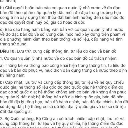
cá nhân;
b) Giải quyết hoặc báo cáo cơ quan quản lý nhà nước về đo đạc
bản đồ theo phân cấp quản lý dấu mốc đo đạc trong trường hợp
công trình xây dựng trên thửa đất làm ảnh hưởng đến dấu mốc đo
đạc để quyết định huỷ bỏ, gia cố hoặc di dời;
c) Báo cáo hàng năm bằng văn bản với cơ quan quản lý nhà nước
về đo đạc bản đồ về số lượng dấu mốc mới xây dựng trên phạm vi
địa phương mình kèm theo bản thống kê số liệu, cấp hạng và tình
trạng sử dụng.
Điều 10.
Lưu trữ, cung cấp thông tin, tư liệu đo đạc và bản đồ
1. Cơ quan quản lý nhà nước về đo đạc bản đồ có trách nhiệm:
a) Thống kê và thông báo công khai hiện trạng thông tin, tư liệu đo
đạc và bản đồ phục vụ mục đích dân dụng trong cả nước theo định
kỳ hàng năm;
b) Cập nhật, lưu trữ và cung cấp thông tin, tư liệu về hệ quy chiếu
quốc gia; hệ thống số liệu gốc đo đạc quốc gia; hệ thống điểm đo
đạc cơ sở quốc gia; hệ thống không ảnh cơ bản và không ảnh phục
vụ quản lý đất đai; hệ thống bản đồ địa hình quốc gia, bản đồ nền,
bản đồ địa lý tổng hợp, bản đồ hành chính, bản đồ địa chính, bản đồ
sử dụng đất; hệ thống cơ sở dữ liệu địa lý quốc gia và cơ sở dữ liệu
đất đai quốc gia.
2. Bộ Quốc phòng, Bộ Công an có trách nhiệm cập nhật, lưu trữ và
cung cấp thông tin, tư liệu về hệ quy chiếu, hệ thống điểm đo đạc