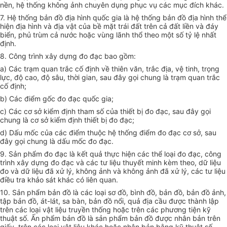
nền, hệ thống không ảnh chuyên dụng phục vụ các mục đích khác.
7. Hệ thống bản đồ địa hình quốc gia là hệ thống bản đồ địa hình thể
hiện địa hình và địa vật của bề mặt trái đất trên cả đất liền và đáy
biển, phủ trùm cả nước hoặc vùng lãnh thổ theo một số tỷ lệ nhất
định.
8. Công trình xây dựng đo đạc bao gồm:
a) Các trạm quan trắc cố định về thiên văn, trắc địa, vệ tinh, trọng
lực, độ cao, độ sâu, thời gian, sau đây gọi chung là trạm quan trắc
cố định;
b) Các điểm gốc đo đạc quốc gia;
c) Các cơ sở kiểm định tham số của thiết bị đo đạc, sau đây gọi
chung là cơ sở kiểm định thiết bị đo đạc;
d) Dấu mốc của các điểm thuộc hệ thống điểm đo đạc cơ sở, sau
đây gọi chung là dấu mốc đo đạc.
9. Sản phẩm đo đạc là kết quả thực hiện các thể loại đo đạc, công
trình xây dựng đo đạc và các tư liệu thuyết minh kèm theo, dữ liệu
đo và dữ liệu đã xử lý, không ảnh và không ảnh đã xử lý, các tư liệu
điều tra khảo sát khác có liên quan.
10. Sản phẩm bản đồ là các loại sơ đồ, bình đồ, bản đồ, bản đồ ảnh,
tập bản đồ, át-lát, sa bàn, bản đồ nổi, quả địa cầu được thành lập
trên các loại vật liệu truyền thống hoặc trên các phương tiện kỹ
thuật số. Ấn phẩm bản đồ là sản phẩm bản đồ được nhân bản trên
giấy, trên các loại vật liệu khác hoặc nhân bản bằng kỹ thuật số.