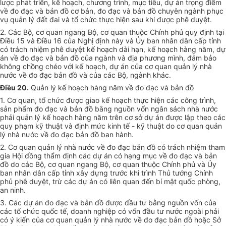
lược phát triển, kế hoạch, chương trình, mục tiêu, dự án trọng điểm
về đo đạc và bản đồ cơ bản, đo đạc và bản đồ chuyên ngành phục
vụ quản lý đất đai và tổ chức thực hiện sau khi được phê duyệt.
2. Các Bộ, cơ quan ngang Bộ, cơ quan thuộc Chính phủ quy định tại
Điều 15 và Điều 16 của Nghị định này và Ủy ban nhân dân cấp tỉnh
có trách nhiệm phê duyệt kế hoạch dài hạn, kế hoạch hàng năm, dự
án về đo đạc và bản đồ của ngành và địa phương mình, đảm bảo
không chồng chéo với kế hoạch, dự án của cơ quan quản lý nhà
nước về đo đạc bản đồ và của các Bộ, ngành khác.
Điều 20.
Quản lý kế hoạch hàng năm về đo đạc và bản đồ
1. Cơ quan, tổ chức được giao kế hoạch thực hiện các công trình,
sản phẩm đo đạc và bản đồ bằng nguồn vốn ngân sách nhà nước
phải quản lý kế hoạch hàng năm trên cơ sở dự án được lập theo các
quy phạm kỹ thuật và định mức kinh tế - kỹ thuật do cơ quan quản
lý nhà nước về đo đạc bản đồ ban hành.
2. Cơ quan quản lý nhà nước về đo đạc bản đồ có trách nhiệm tham
gia Hội đồng thẩm định các dự án có hạng mục về đo đạc và bản
đồ do các Bộ, cơ quan ngang Bộ, cơ quan thuộc Chính phủ và Ủy
ban nhân dân cấp tỉnh xây dựng trước khi trình Thủ tướng Chính
phủ phê duyệt, trừ các dự án có liên quan đến bí mật quốc phòng,
an ninh.
3. Các dự án đo đạc và bản đồ được đầu tư bằng nguồn vốn của
các tổ chức quốc tế, doanh nghiệp có vốn đầu tư nước ngoài phải
có ý kiến của cơ quan quản lý nhà nước về đo đạc bản đồ hoặc Sở