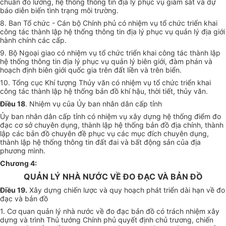
chuẩn đo lường, hệ thống thông tin địa lý phục vụ giám sát và dự
báo diễn biến tình trạng môi trường.
8. Ban Tổ chức - Cán bộ Chính phủ có nhiệm vụ tổ chức triển khai
công tác thành lập hệ thống thông tin địa lý phục vụ quản lý địa giới
hành chính các cấp.
9. Bộ Ngoại giao có nhiệm vụ tổ chức triển khai công tác thành lập
hệ thống thông tin địa lý phục vụ quản lý biên giới, đàm phán và
hoạch định biên giới quốc gia trên đất liền và trên biển.
10. Tổng cục Khí tượng Thủy văn có nhiệm vụ tổ chức triển khai
công tác thành lập hệ thống bản đồ khí hậu, thời tiết, thủy văn.
Điều 18
. Nhiệm vụ của Ủy ban nhân dân cấp tỉnh
Ủy ban nhân dân cấp tỉnh có nhiệm vụ xây dựng hệ thống điểm đo
đạc cơ sở chuyên dụng, thành lập hệ thống bản đồ địa chính, thành
lập các bản đồ chuyên đề phục vụ các mục đích chuyên dụng,
thành lập hệ thống thông tin đất đai và bất động sản của địa
phương mình.
Chương 4
:
QUẢN LÝ NHÀ NƯỚC VỀ ĐO ĐẠC VÀ BẢN ĐỒ
Điều 19.
Xây dựng chiến lược và quy hoạch phát triển dài hạn về đo
đạc và bản đồ
1. Cơ quan quản lý nhà nước về đo đạc bản đồ có trách nhiệm xây
dựng và trình Thủ tướng Chính phủ quyết định chủ trương, chiến