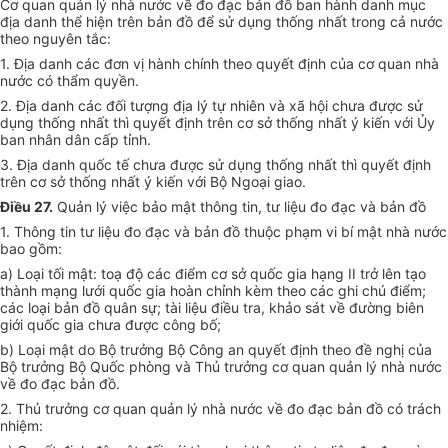
Cơ quan quản lý nhà nước về đo đạc bản đồ ban hành danh mục
địa danh thể hiện trên bản đồ để sử dụng thống nhất trong cả nước
theo nguyên tắc:
1. Địa danh các đơn vị hành chính theo quyết định của cơ quan nhà
nước có thẩm quyền.
2. Địa danh các đối tượng địa lý tự nhiên và xã hội chưa được sử
dụng thống nhất thì quyết định trên cơ sở thống nhất ý kiến với Ủy
ban nhân dân cấp tỉnh.
3. Địa danh quốc tế chưa được sử dụng thống nhất thì quyết định
trên cơ sở thống nhất ý kiến với Bộ Ngoại giao.
Điều 27.
Quản lý việc bảo mật thông tin, tư liệu đo đạc và bản đồ
1. Thông tin tư liệu đo đạc và bản đồ thuộc phạm vi bí mật nhà nước
bao gồm:
a) Loại tối mật: toạ độ các điểm cơ sở quốc gia hạng II trở lên tạo
thành mạng lưới quốc gia hoàn chỉnh kèm theo các ghi chú điểm;
các loại bản đồ quân sự; tài liệu điều tra, khảo sát về đường biên
giới quốc gia chưa được công bố;
b) Loại mật do Bộ trưởng Bộ Công an quyết định theo đề nghị của
Bộ trưởng Bộ Quốc phòng và Thủ trưởng cơ quan quản lý nhà nước
về đo đạc bản đồ.
2. Thủ trưởng cơ quan quản lý nhà nước về đo đạc bản đồ có trách
nhiệm: