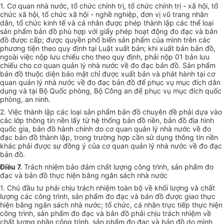
1. Cơ quan nhà nước, tổ chức chính trị, tổ chức chính trị - xã hội, tổ
chức xã hội, tổ chức xã hội - nghề nghiệp, đơn vị vũ trang nhân
dân, tổ chức kinh tế và cá nhân được phép thành lập các thể loại
sản phẩm bản đồ phù hợp với giấy phép hoạt động đo đạc và bản
đồ được cấp; được quyền phổ biến sản phẩm của mình trên các
phương tiện theo quy định tại Luật xuất bản; khi xuất bản bản đồ,
ngoài việc nộp lưu chiểu cho theo quy định, phải nộp 01 bản lưu
chiểu cho cơ quan quản lý nhà nước về đo đạc bản đồ. Sản phẩm
bản đồ thuộc diện bảo mật chỉ được xuất bản và phát hành tại cơ
quan quản lý nhà nước về đo đạc bản đồ để phục vụ mục đích dân
dụng và tại Bộ Quốc phòng, Bộ Công an để phục vụ mục đích quốc
phòng, an ninh.
2. Việc thành lập các loại sản phẩm bản đồ chuyên đề phải dựa vào
các lớp thông tin nền lấy từ hệ thống bản đồ nền, bản đồ địa hình
quốc gia, bản đồ hành chính do cơ quan quản lý nhà nước về đo
đạc bản đồ thành lập, trong trường hợp cần sử dụng thông tin nền
khác phải được sự đồng ý của cơ quan quản lý nhà nước về đo đạc
bản đồ.
Điều 7.
Trách nhiệm bảo đảm chất lượng công trình, sản phẩm đo
đạc và bản đồ thực hiện bằng ngân sách nhà nước
1. Chủ đầu tư phải chịu trách nhiệm toàn bộ về khối lượng và chất
lượng các công trình, sản phẩm đo đạc và bản đồ được giao thực
hiện bằng ngân sách nhà nước; tổ chức, cá nhân trực tiếp thực hiện
công trình, sản phẩm đo đạc và bản đồ phải chịu trách nhiệm về
chất lượng phần công trình, sản phẩm đo đạc và bản đồ do mình