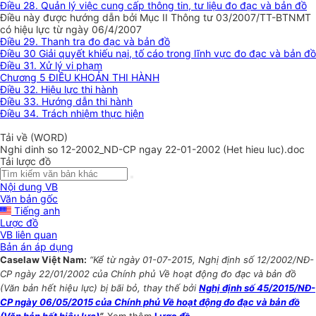
Điều 28. Quản lý việc cung cấp thông tin, tư liệu đo đạc và bản đồ
Điều này được hướng dẫn bởi Mục II Thông tư 03/2007/TT-BTNMT
có hiệu lực từ ngày 06/4/2007
Điều 29. Thanh tra đo đạc và bản đồ
Điều 30 Giải quyết khiếu nại, tố cáo trong lĩnh vực đo đạc và bản đồ
Điều 31. Xử lý vi phạm
Chương 5 ĐIỀU KHOẢN THI HÀNH
Điều 32. Hiệu lực thi hành
Điều 33. Hướng dẫn thi hành
Điều 34. Trách nhiệm thực hiện
Tải về (WORD)
Nghi dinh so 12-2002_ND-CP ngay 22-01-2002 (Het hieu luc).doc
Tải lược đồ
Nội dung VB
Văn bản gốc
Tiếng anh
Lược đồ
VB liên quan
Bản án áp dụng
Caselaw Việt Nam:
“Kể từ ngày 01-07-2015, Nghị định số 12/2002/NĐ-
CP ngày 22/01/2002 của Chính phủ Về hoạt động đo đạc và bản đồ
(Văn bản hết hiệu lực) bị bãi bỏ, thay thế bởi
Nghị định số 45/2015/NĐ-
CP ngày 06/05/2015 của Chính phủ Về hoạt động đo đạc và bản đồ