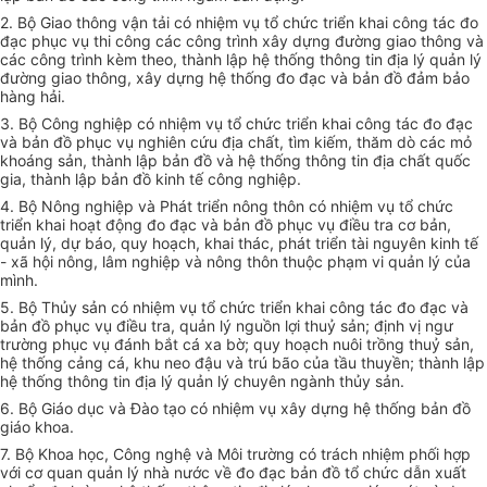
2. Bộ Giao thông vận tải có nhiệm vụ tổ chức triển khai công tác đo
đạc phục vụ thi công các công trình xây dựng đường giao thông và
các công trình kèm theo, thành lập hệ thống thông tin địa lý quản lý
đường giao thông, xây dựng hệ thống đo đạc và bản đồ đảm bảo
hàng hải.
3. Bộ Công nghiệp có nhiệm vụ tổ chức triển khai công tác đo đạc
và bản đồ phục vụ nghiên cứu địa chất, tìm kiếm, thăm dò các mỏ
khoáng sản, thành lập bản đồ và hệ thống thông tin địa chất quốc
gia, thành lập bản đồ kinh tế công nghiệp.
4. Bộ Nông nghiệp và Phát triển nông thôn có nhiệm vụ tổ chức
triển khai hoạt động đo đạc và bản đồ phục vụ điều tra cơ bản,
quản lý, dự báo, quy hoạch, khai thác, phát triển tài nguyên kinh tế
- xã hội nông, lâm nghiệp và nông thôn thuộc phạm vi quản lý của
mình.
5. Bộ Thủy sản có nhiệm vụ tổ chức triển khai công tác đo đạc và
bản đồ phục vụ điều tra, quản lý nguồn lợi thuỷ sản; định vị ngư
trường phục vụ đánh bắt cá xa bờ; quy hoạch nuôi trồng thuỷ sản,
hệ thống cảng cá, khu neo đậu và trú bão của tầu thuyền; thành lập
hệ thống thông tin địa lý quản lý chuyên ngành thủy sản.
6. Bộ Giáo dục và Đào tạo có nhiệm vụ xây dựng hệ thống bản đồ
giáo khoa.
7. Bộ Khoa học, Công nghệ và Môi trường có trách nhiệm phối hợp
với cơ quan quản lý nhà nước về đo đạc bản đồ tổ chức dẫn xuất