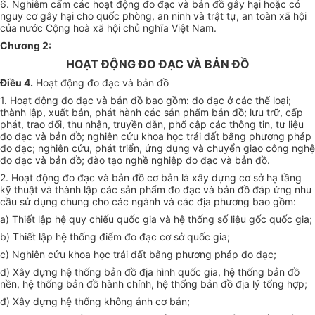
6. Nghiêm cấm các hoạt động đo đạc và bản đồ gây hại hoặc có
nguy cơ gây hại cho quốc phòng, an ninh và trật tự, an toàn xã hội
của nước Cộng hoà xã hội chủ nghĩa Việt Nam.
Chương 2
:
HOẠT ĐỘNG ĐO ĐẠC VÀ BẢN ĐỒ
Điều 4.
Hoạt động đo đạc và bản đồ
1. Hoạt động đo đạc và bản đồ bao gồm: đo đạc ở các thể loại;
thành lập, xuất bản, phát hành các sản phẩm bản đồ; lưu trữ, cấp
phát, trao đổi, thu nhận, truyền dẫn, phổ cập các thông tin, tư liệu
đo đạc và bản đồ; nghiên cứu khoa học trái đất bằng phương pháp
đo đạc; nghiên cứu, phát triển, ứng dụng và chuyển giao công nghệ
đo đạc và bản đồ; đào tạo nghề nghiệp đo đạc và bản đồ.
2. Hoạt động đo đạc và bản đồ cơ bản là xây dựng cơ sở hạ tầng
kỹ thuật và thành lập các sản phẩm đo đạc và bản đồ đáp ứng nhu
cầu sử dụng chung cho các ngành và các địa phương bao gồm:
a) Thiết lập hệ quy chiếu quốc gia và hệ thống số liệu gốc quốc gia;
b) Thiết lập hệ thống điểm đo đạc cơ sở quốc gia;
c) Nghiên cứu khoa học trái đất bằng phương pháp đo đạc;
d) Xây dựng hệ thống bản đồ địa hình quốc gia, hệ thống bản đồ
nền, hệ thống bản đồ hành chính, hệ thống bản đồ địa lý tổng hợp;
đ) Xây dựng hệ thống không ảnh cơ bản;