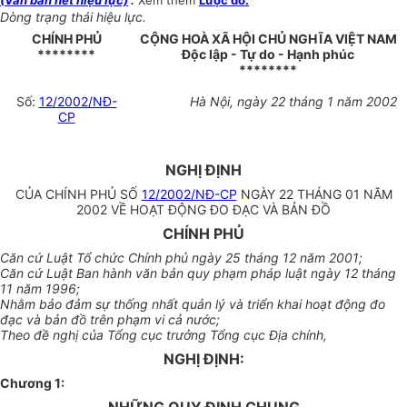
(Văn bản hết hiệu lực)
”.
Xem thêm
Lược đồ.
Dòng trạng thái hiệu lực.
CHÍNH PHỦ
CỘNG HOÀ XÃ HỘI CHỦ NGHĨA VIỆT NAM
********
Độc lập - Tự do - Hạnh phúc
********
Số:
12/2002/NĐ-
Hà Nội, ngày 22 tháng 1 năm 2002
CP
NGHỊ ĐỊNH
CỦA CHÍNH PHỦ SỐ
12/2002/NĐ-CP
NGÀY 22 THÁNG 01 NĂM
2002 VỀ HOẠT ĐỘNG ĐO ĐẠC VÀ BẢN ĐỒ
CHÍNH PHỦ
Căn cứ Luật Tổ chức Chính phủ ngày 25 tháng 12 năm 2001;
Căn cứ Luật Ban hành văn bản quy phạm pháp luật ngày 12 tháng
11 năm 1996;
Nhằm bảo đảm sự thống nhất quản lý và triển khai hoạt động đo
đạc và bản đồ trên phạm vi cả nước;
Theo đề nghị của Tổng cục trưởng Tổng cục Địa chính,
NGHỊ ĐỊNH:
Chương 1
: