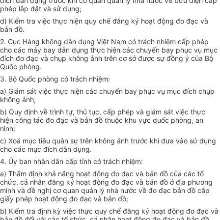
đích dân dụng trước khi cơ quan quản lý nhà nước về bưu điện cấp
phép lắp đặt và sử dụng;
d) Kiểm tra việc thực hiện quy chế đăng ký hoạt động đo đạc và
bản đồ.
2. Cục Hàng không dân dụng Việt Nam có trách nhiệm cấp phép
cho các máy bay dân dụng thực hiện các chuyến bay phục vụ mục
đích đo đạc và chụp không ảnh trên cơ sở được sự đồng ý của Bộ
Quốc phòng.
3. Bộ Quốc phòng có trách nhiệm:
a) Giám sát việc thực hiện các chuyến bay phục vụ mục đích chụp
không ảnh;
b) Quy định về trình tự, thủ tục, cấp phép và giám sát việc thực
hiện công tác đo đạc và bản đồ thuộc khu vực quốc phòng, an
ninh;
c) Xoá mục tiêu quân sự trên không ảnh trước khi đưa vào sử dụng
cho các mục đích dân dụng.
4. Ủy ban nhân dân cấp tỉnh có trách nhiệm:
a) Thẩm định khả năng hoạt động đo đạc và bản đồ của các tổ
chức, cá nhân đăng ký hoạt động đo đạc và bản đồ ở địa phương
mình và đề nghị cơ quan quản lý nhà nước về đo đạc bản đồ cấp
giấy phép hoạt động đo đạc và bản đồ;
b) Kiểm tra định kỳ việc thực quy chế đăng ký hoạt động đo đạc và
bản đồ đối với các tổ chức, cá nhân hoạt động đo đạc và bản đồ