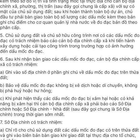
kèm theo sơ đồ vị trí và tình trạng mốc tại thực địa cho cán bộ địa
chính xã, phường, thị trấn (sau đây gọi chung là cấp xã) với sự có
mặt của chủ sử dụng đất; sau khi hoàn thành toàn bộ dự án, chủ
đầu tư phải bàn giao toàn bộ số lượng các dấu mốc kèm theo bản
ghi chú điểm cho cơ quan quản lý nhà nước về đo đạc bản đồ theo
phân cấp.
5. Chủ sử dụng đất và chủ sở hữu công trình nơi có các dấu mốc đo
đạc có trách nhiệm báo cáo cán bộ địa chính cấp xã khi tiến hành
xây dựng hoặc cải tạo công trình trong trường hợp có ảnh hưởng
đến dấu mốc đo đạc.
6. Sau khi nhận bàn giao các dấu mốc đo đạc, cán bộ địa chính cấp
xã có trách nhiệm:
a) Ghi vào sổ địa chính ở phần ghi chú về dấu mốc đo đạc trên thửa
đất;
b) Bảo vệ dấu mốc đo đạc không bị xê dịch hoặc di chuyển, không
bị phá huỷ hoặc hư hỏng;
c) Khi phát hiện thấy các dấu mốc đo đạc bị xâm hại hoặc có khả
năng bị xâm hại thì cán bộ địa chính cấp xã phải báo cáo Sở Địa
chính hoặc Sở Địa chính - Nhà đất (sau đây gọi chung là Sở Địa
chính) trong thời gian sớm nhất.
7. Sở Địa chính có trách nhiệm:
a) Chỉ rõ cho chủ sử dụng đất các dấu mốc đo đạc có trên thửa đất
và ghi vào biên bản bàn giao khi giao đất tại thực địa cho tổ chức,