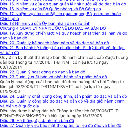
Điều 15. Nhiệm vụ của cơ quan quản lý nhà nước về đo đạc bản đồ
Điều 16. Nhiệm vụ của Bộ Quốc phòng và Bộ Công an
Điều 17. Nhiệm vụ của các Bộ, cơ quan ngang Bộ, cơ quan thuộc
Chính phủ
Điều 18 Nhiệm vụ của Ủy ban nhân dân cấp tỉnh
Chương 4 QUẢN LÝ NHÀ NƯỚC VỀ ĐO ĐẠC VÀ BẢN ĐỒ
Điều 19. Xây dựng chiến lược và quy hoạch phát triển dài hạn về đo
đạc và bản đồ
Điều 20. Quản lý kế hoạch hàng năm về đo đạc và bản đồ
Điều 21. Ban hành hệ thống tiêu chuẩn kinh tế - kỹ thuật về đo đạc
và bản đồ
Quy định kỹ thuật thành lập bản đồ hành chính các cấp được hướng
dẫn bởi Thông tư 47/2014/TT-BTNMT có hiệu lực từ ngày
08/10/2014
Điều 22. Quản lý hoạt động đo đạc và bản đồ
Điều 23 Quản lý xuất bản và phát hành sản phẩm bản đồ
Quản lý hoạt động xuất bản bản đồ được hướng dẫn bởi Thông tư
liên tịch 03/2006/TTLT-BTNMT-BVHTT có hiệu lực từ ngày
01/5/2006
Điều 24. Quản lý chất lượng công trình, sản phẩm đo đạc và bản đồ
Điều 25. Quản lý công tác đo đạc và bản đồ về địa giới hành chính
và biên giới quốc gia
Điều này được hướng dẫn bởi Thông tư liên tịch 06/2006/TTLT-
BTNMT-BNV-BNG-BQP có hiệu lực từ ngày 16/7/2006
Điều 26. Hệ thống địa danh trên bản đồ
Điều 27. Quản lý việc bảo mật thông tin, tư liệu đo đạc và bản đồ