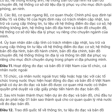
cơ sở, hệ thống không ảnh, hệ thống bản đồ địa hình và bản đồ
chuyên đề, hệ thống cơ sở dữ liệu địa lý phục vụ cho mục đích quốc
phòng, an ninh.
3. Các Bộ, cơ quan ngang Bộ, cơ quan thuộc Chính phủ quy định tại
Điều 15 và Điều 16 của Nghị định này có trách nhiệm cập nhật, lưu
trữ và cung cấp thông tin, tư liệu về hệ thống điểm đo đạc cơ sở, hệ
thống không ảnh, hệ thống bản đồ địa hình và bản đồ chuyên đề,
hệ thống cơ sở dữ liệu địa lý phục vụ riêng cho chuyên ngành của
mình.
4. Ủy ban nhân dân cấp tỉnh có trách nhiệm cập nhật, lưu trữ và
cung cấp thông tin tư liệu về hệ thống điểm đo đạc cơ sở; hệ thống
bản đồ địa hình, bản đồ hành chính, bản đồ địa chính, bản đồ
chuyên đề; hệ thống thông tin địa lý và thông tin đất đai phục vụ
riêng cho mục đích chuyên dụng trong phạm vi địa phương mình.
Điều 11.
Hoạt động đo đạc và bản đồ ở Việt Nam của tổ chức, cá
nhân nước ngoài
1. Tổ chức, cá nhân nước ngoài trực tiếp hoặc hợp tác với các tổ
chức trong nước thực hiện hoạt động đo đạc và bản đồ ở Việt Nam
phải có dự án đo đạc và bản đồ được cơ quan nhà nước có thẩm
quyền phê duyệt và cấp giấy phép tiến hành đo đạc bản đồ.
2. Sau khi hoàn thành thực hiện dự án đo đạc và bản đồ, chủ đầu tư
dự án phải nộp 01 bản sao thành quả cho cơ quan quản lý nhà nước
về đo đạc bản đồ.
Điều 12.
Trao đổi quốc tế về thông tin, tư liệu đo đạc và bản đồ