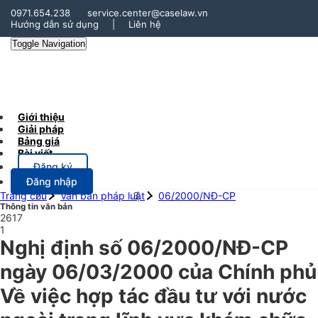
0971.654.238
service.center@caselaw.vn
Hướng dẫn sử dụng
|
Liên hệ
Toggle Navigation
Giới thiệu
Giải pháp
Bảng giá
Bài viết
Đăng ký
Đăng nhập
Trang chủ
Văn bản pháp luật
06/2000/NĐ-CP
Thông tin văn bản
2617
1
Nghị định số 06/2000/NĐ-CP
ngày 06/03/2000 của Chính phủ
Về việc hợp tác đầu tư với nước