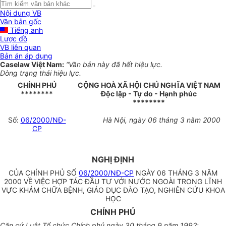
Nội dung VB
Văn bản gốc
Tiếng anh
Lược đồ
VB liên quan
Bản án áp dụng
Caselaw Việt Nam:
“Văn bản này đã hết hiệu lực.
Dòng trạng thái hiệu lực.
CHÍNH PHỦ
CỘNG HOÀ XÃ HỘI CHỦ NGHĨA VIỆT NAM
********
Độc lập - Tự do - Hạnh phúc
********
Số:
06/2000/NĐ-
Hà Nội, ngày 06 tháng 3 năm 2000
CP
NGHỊ ĐỊNH
CỦA CHÍNH PHỦ SỐ
06/2000/NĐ-CP
NGÀY 06 THÁNG 3 NĂM
2000 VỀ VIỆC HỢP TÁC ĐẦU TƯ VỚI NƯỚC NGOÀI TRONG LĨNH
VỰC KHÁM CHỮA BỆNH, GIÁO DỤC ĐÀO TẠO, NGHIÊN CỨU KHOA
HỌC
CHÍNH PHỦ
Căn cứ Luật Tổ chức Chính phủ ngày 30 tháng 9 năm 1992;