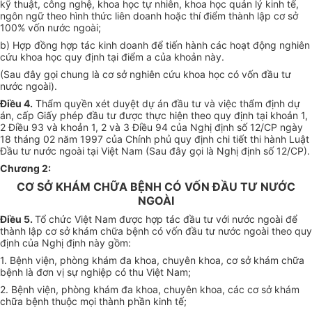
kỹ thuật, công nghệ, khoa học tự nhiên, khoa học quản lý kinh tế,
ngôn ngữ theo hình thức liên doanh hoặc thí điểm thành lập cơ sở
100% vốn nước ngoài;
b) Hợp đồng hợp tác kinh doanh để tiến hành các hoạt động nghiên
cứu khoa học quy định tại điểm a của khoản này.
(Sau đây gọi chung là cơ sở nghiên cứu khoa học có vốn đầu tư
nước ngoài).
Điều 4.
Thẩm quyền xét duyệt dự án đầu tư và việc thẩm định dự
án, cấp Giấy phép đầu tư được thực hiện theo quy định tại khoản 1,
2 Điều 93 và khoản 1, 2 và 3 Điều 94 của Nghị định số 12/CP ngày
18 tháng 02 năm 1997 của Chính phủ quy định chi tiết thi hành Luật
Đầu tư nước ngoài tại Việt Nam (Sau đây gọi là Nghị định số 12/CP).
Chương 2:
CƠ SỞ KHÁM CHỮA BỆNH CÓ VỐN ĐẦU TƯ NƯỚC
NGOÀI
Điều 5.
Tổ chức Việt Nam được hợp tác đầu tư với nước ngoài để
thành lập cơ sở khám chữa bệnh có vốn đầu tư nước ngoài theo quy
định của Nghị định này gồm:
1. Bệnh viện, phòng khám đa khoa, chuyên khoa, cơ sở khám chữa
bệnh là đơn vị sự nghiệp có thu Việt Nam;
2. Bệnh viện, phòng khám đa khoa, chuyên khoa, các cơ sở khám
chữa bệnh thuộc mọi thành phần kinh tế;