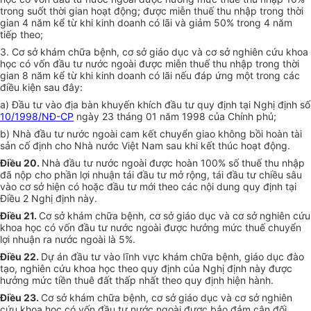
trong suốt thời gian hoạt động; được miễn thuế thu nhập trong thời
gian 4 năm kể từ khi kinh doanh có lãi và giảm 50% trong 4 năm
tiếp theo;
3. Cơ sở khám chữa bệnh, cơ sở giáo dục và cơ sở nghiên cứu khoa
học có vốn đầu tư nước ngoài được miễn thuế thu nhập trong thời
gian 8 năm kể từ khi kinh doanh có lãi nếu đáp ứng một trong các
điều kiện sau đây:
a) Đầu tư vào địa bàn khuyến khích đầu tư quy định tại Nghị định số
10/1998/NĐ-CP
ngày 23 tháng 01 năm 1998 của Chính phủ;
b) Nhà đầu tư nước ngoài cam kết chuyển giao không bồi hoàn tài
sản cố định cho Nhà nước Việt Nam sau khi kết thúc hoạt động.
Điều 20.
Nhà đầu tư nước ngoài được hoàn 100% số thuế thu nhập
đã nộp cho phần lợi nhuận tái đầu tư mở rộng, tái đầu tư chiều sâu
vào cơ sở hiện có hoặc đầu tư mới theo các nội dung quy định tại
Điều 2 Nghị định này.
Điều 21.
Cơ sở khám chữa bệnh, cơ sở giáo dục và cơ sở nghiên cứu
khoa học có vốn đầu tư nước ngoài được hưởng mức thuế chuyển
lợi nhuận ra nước ngoài là 5%.
Điều 22.
Dự án đầu tư vào lĩnh vực khám chữa bệnh, giáo dục đào
tạo, nghiên cứu khoa học theo quy định của Nghị định này được
hưởng mức tiền thuê đất thấp nhất theo quy định hiện hành.
Điều 23.
Cơ sở khám chữa bệnh, cơ sở giáo dục và cơ sở nghiên
cứu khoa học có vốn đầu tư nước ngoài được bảo đảm cân đối