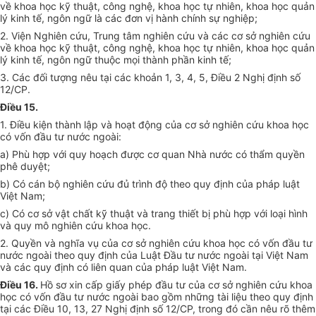
về khoa học kỹ thuật, công nghệ, khoa học tự nhiên, khoa học quản
lý kinh tế, ngôn ngữ là các đơn vị hành chính sự nghiệp;
2. Viện Nghiên cứu, Trung tâm nghiên cứu và các cơ sở nghiên cứu
về khoa học kỹ thuật, công nghệ, khoa học tự nhiên, khoa học quản
lý kinh tế, ngôn ngữ thuộc mọi thành phần kinh tế;
3. Các đối tượng nêu tại các khoản 1, 3, 4, 5, Điều 2 Nghị định số
12/CP.
Điều 15.
1. Điều kiện thành lập và hoạt động của cơ sở nghiên cứu khoa học
có vốn đầu tư nước ngoài:
a) Phù hợp với quy hoạch được cơ quan Nhà nước có thẩm quyền
phê duyệt;
b) Có cán bộ nghiên cứu đủ trình độ theo quy định của pháp luật
Việt Nam;
c) Có cơ sở vật chất kỹ thuật và trang thiết bị phù hợp với loại hình
và quy mô nghiên cứu khoa học.
2. Quyền và nghĩa vụ của cơ sở nghiên cứu khoa học có vốn đầu tư
nước ngoài theo quy định của Luật Đầu tư nước ngoài tại Việt Nam
và các quy định có liên quan của pháp luật Việt Nam.
Điều 16.
Hồ sơ xin cấp giấy phép đầu tư của cơ sở nghiên cứu khoa
học có vốn đầu tư nước ngoài bao gồm những tài liệu theo quy định
tại các Điều 10, 13, 27 Nghị định số 12/CP, trong đó cần nêu rõ thêm