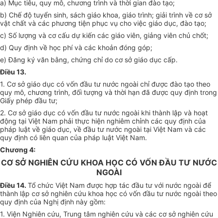
a) Mục tiêu, quy mô, chương trình và thời gian đào tạo;
b) Chế độ tuyển sinh, sách giáo khoa, giáo trình; giải trình về cơ sở
vật chất và các phương tiện phục vụ cho việc giáo dục, đào tạo;
c) Số lượng và cơ cấu dự kiến các giáo viên, giảng viên chủ chốt;
d) Quy định về học phí và các khoản đóng góp;
e) Đăng ký văn bằng, chứng chỉ do cơ sở giáo dục cấp.
Điều 13.
1. Cơ sở giáo dục có vốn đầu tư nước ngoài chỉ được đào tạo theo
quy mô, chương trình, đối tượng và thời hạn đã được quy định trong
Giấy phép đầu tư;
2. Cơ sở giáo dục có vốn đầu tư nước ngoài khi thành lập và hoạt
động tại Việt Nam phải thực hiện nghiêm chỉnh các quy định của
pháp luật về giáo dục, về đầu tư nước ngoài tại Việt Nam và các
quy định có liên quan của pháp luật Việt Nam.
Chương 4:
CƠ SỞ NGHIÊN CỨU KHOA HỌC CÓ VỐN ĐẦU TƯ NƯỚC
NGOÀI
Điều 14.
Tổ chức Việt Nam được hợp tác đầu tư với nước ngoài để
thành lập cơ sở nghiên cứu khoa học có vốn đầu tư nước ngoài theo
quy định của Nghị định này gồm:
1. Viện Nghiên cứu, Trung tâm nghiên cứu và các cơ sở nghiên cứu