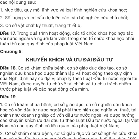
các nội dung sau:
1. Mục tiêu, quy mô, lĩnh vực và loại hình nghiên cứu khoa học;
2. Số lượng và cơ cấu dự kiến các cán bộ nghiên cứu chủ chốt;
3. Cơ sở vật chất kỹ thuật, trang thiết bị.
Điều 17.
Trong quá trình hoạt động, các tổ chức khoa học hợp tác
với nước ngoài và người làm việc trong các tổ chức khoa học phải
tuân thủ các quy định của pháp luật Việt Nam.
Chương 5:
KHUYẾN KHÍCH VÀ ƯU ĐÃI ĐẦU TƯ
Điều 18.
Cơ sở khám chữa bệnh, cơ sở giáo dục đào tạo, cơ sở
nghiên cứu khoa học được thành lập và hoạt động theo quy định
của Nghị định này có địa vị pháp lý theo Luật Đầu tư nước ngoài tại
Việt Nam, được quyền tự chủ về tài chính và tự chịu trách nhiệm
trước pháp luật về các hoạt động của mình.
Điều 19.
1. Cơ sở khám chữa bệnh, cơ sở giáo dục, cơ sở nghiên cứu khoa
học có vốn đầu tư nước ngoài phải thực hiện các nghĩa vụ thuế, tài
chính như doanh nghiệp có vốn đầu tư nước ngoài và được hưởng
các khuyến khích ưu đãi đầu tư theo Luật Đầu tư nước ngoài tại Việt
Nam và các quy định có liên quan của pháp luật Việt Nam;
2. Cơ sở khám chữa bệnh, cơ sở giáo dục và cơ sở nghiên cứu khoa
học có vốn đầu tư nước ngoài được hưởng mức thuế thu nhập 10%