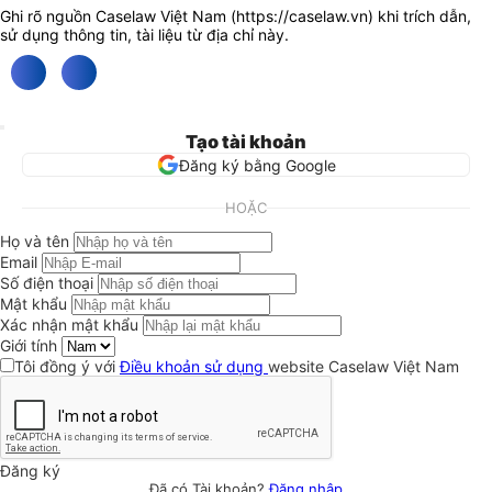
Ghi rõ nguồn Caselaw Việt Nam (
https://caselaw.vn
) khi trích dẫn,
sử dụng thông tin, tài liệu từ địa chỉ này.
Tạo tài khoản
Đăng ký bằng Google
HOẶC
Họ và tên
Email
Số điện thoại
Mật khẩu
Xác nhận mật khẩu
Giới tính
Tôi đồng ý với
Điều khoản sử dụng
website Caselaw Việt Nam
Đăng ký
Đã có Tài khoản?
Đăng nhập