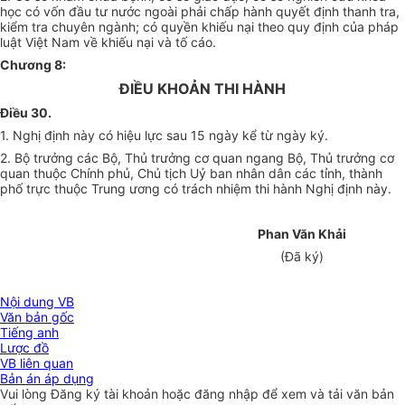
học có vốn đầu tư nước ngoài phải chấp hành quyết định thanh tra,
kiểm tra chuyên ngành; có quyền khiếu nại theo quy định của pháp
luật Việt Nam về khiếu nại và tố cáo.
Chương 8:
ĐIỀU KHOẢN THI HÀNH
Điều 30.
1. Nghị định này có hiệu lực sau 15 ngày kể từ ngày ký.
2. Bộ trưởng các Bộ, Thủ trưởng cơ quan ngang Bộ, Thủ trưởng cơ
quan thuộc Chính phủ, Chủ tịch Uỷ ban nhân dân các tỉnh, thành
phố trực thuộc Trung ương có trách nhiệm thi hành Nghị định này.
Phan Văn Khải
(Đã ký)
Nội dung VB
Văn bản gốc
Tiếng anh
Lược đồ
VB liên quan
Bản án áp dụng
Vui lòng
Đăng ký
tài khoản hoặc
đăng nhập
để xem và tải văn bản