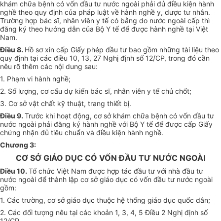
khám chữa bệnh có vốn đầu tư nước ngoài phải đủ điều kiện hành
nghề theo quy định của pháp luật về hành nghề y, dược tư nhân.
Trường hợp bác sĩ, nhân viên y tế có bằng do nước ngoài cấp thì
đăng ký theo hướng dẫn của Bộ Y tế để được hành nghề tại Việt
Nam.
Điều 8.
Hồ sơ xin cấp Giấy phép đầu tư bao gồm những tài liệu theo
quy định tại các điều 10, 13, 27 Nghị định số 12/CP, trong đó cần
nêu rõ thêm các nội dung sau:
1. Phạm vi hành nghề;
2. Số lượng, cơ cấu dự kiến bác sĩ, nhân viên y tế chủ chốt;
3. Cơ sở vật chất kỹ thuật, trang thiết bị.
Điều 9.
Trước khi hoạt động, cơ sở khám chữa bệnh có vốn đầu tư
nước ngoài phải đăng ký hành nghề với Bộ Y tế để được cấp Giấy
chứng nhận đủ tiêu chuẩn và điều kiện hành nghề.
Chương 3:
CƠ SỞ GIÁO DỤC CÓ VỐN ĐẦU TƯ NƯỚC NGOÀI
Điều 10.
Tổ chức Việt Nam được hợp tác đầu tư với nhà đầu tư
nước ngoài để thành lập cơ sở giáo dục có vốn đầu tư nước ngoài
gồm:
1. Các trường, cơ sở giáo dục thuộc hệ thống giáo dục quốc dân;
2. Các đối tượng nêu tại các khoản 1, 3, 4, 5 Điều 2 Nghị định số
12/CP.