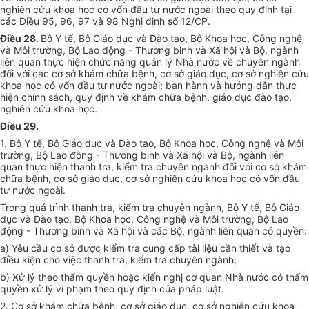
nghiên cứu khoa học có vốn đầu tư nước ngoài theo quy định tại
các Điều 95, 96, 97 và 98 Nghị định số 12/CP.
Điều 28.
Bộ Y tế, Bộ Giáo dục và Đào tạo, Bộ Khoa học, Công nghệ
và Môi trường, Bộ Lao động - Thương binh và Xã hội và Bộ, ngành
liên quan thực hiện chức năng quản lý Nhà nước về chuyên ngành
đối với các cơ sở khám chữa bệnh, cơ sở giáo dục, cơ sở nghiên cứu
khoa học có vốn đầu tư nước ngoài; ban hành và hướng dẫn thực
hiện chính sách, quy định về khám chữa bệnh, giáo dục đào tạo,
nghiên cứu khoa học.
Điều 29.
1. Bộ Y tế, Bộ Giáo dục và Đào tạo, Bộ Khoa học, Công nghệ và Môi
trường, Bộ Lao động - Thương binh và Xã hội và Bộ, ngành liên
quan thực hiện thanh tra, kiểm tra chuyên ngành đối với cơ sở khám
chữa bệnh, cơ sở giáo dục, cơ sở nghiên cứu khoa học có vốn đầu
tư nước ngoài.
Trong quá trình thanh tra, kiểm tra chuyên ngành, Bộ Y tế, Bộ Giáo
dục và Đào tạo, Bộ Khoa học, Công nghệ và Môi trường, Bộ Lao
động - Thương binh và Xã hội và các Bộ, ngành liên quan có quyền:
a) Yêu cầu cơ sở được kiểm tra cung cấp tài liệu cần thiết và tạo
điều kiện cho việc thanh tra, kiểm tra chuyên ngành;
b) Xử lý theo thẩm quyền hoặc kiến nghị cơ quan Nhà nước có thẩm
quyền xử lý vi phạm theo quy định của pháp luật.
2. Cơ sở khám chữa bệnh, cơ sở giáo dục, cơ sở nghiên cứu khoa