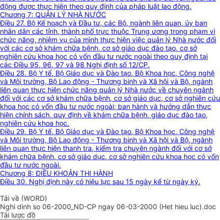
động được thực hiện theo quy định của pháp luật lao động.
Chương 7: QUẢN LÝ NHÀ NƯỚC
Điều 27. Bộ Kế hoạch và Đầu tư, các Bộ, ngành liên quan, ủy ban
nhân dân các tỉnh, thành phố trực thuộc Trung ương trong phạm vi
chức năng, nhiệm vụ của mình thực hiện việc quản lý Nhà nước đối
với các cơ sở khám chữa bệnh, cơ sở giáo dục đào tạo, cơ sở
nghiên cứu khoa học có vốn đầu tư nước ngoài theo quy định tại
các Điều 95, 96, 97 và 98 Nghị định số 12/CP.
Điều 28. Bộ Y tế, Bộ Giáo dục và Đào tạo, Bộ Khoa học, Công nghệ
và Môi trường, Bộ Lao động - Thương binh và Xã hội và Bộ, ngành
liên quan thực hiện chức năng quản lý Nhà nước về chuyên ngành
đối với các cơ sở khám chữa bệnh, cơ sở giáo dục, cơ sở nghiên cứu
khoa học có vốn đầu tư nước ngoài; ban hành và hướng dẫn thực
hiện chính sách, quy định về khám chữa bệnh, giáo dục đào tạo,
nghiên cứu khoa học.
Điều 29. Bộ Y tế, Bộ Giáo dục và Đào tạo, Bộ Khoa học, Công nghệ
và Môi trường, Bộ Lao động - Thương binh và Xã hội và Bộ, ngành
liên quan thực hiện thanh tra, kiểm tra chuyên ngành đối với cơ sở
khám chữa bệnh, cơ sở giáo dục, cơ sở nghiên cứu khoa học có vốn
đầu tư nước ngoài.
Chương 8: ĐIỀU KHOẢN THI HÀNH
Điều 30. Nghị định này có hiệu lực sau 15 ngày kể từ ngày ký.
Tải về (WORD)
Nghi dinh so 06-2000_ND-CP ngay 06-03-2000 (Het hieu luc).doc
Tải lược đồ