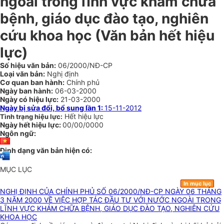
ngoài trong lĩnh vực khám chữa
bệnh, giáo dục đào tạo, nghiên
cứu khoa học (Văn bản hết hiệu
lực)
Số hiệu văn bản:
06/2000/NĐ-CP
Loại văn bản:
Nghị định
Cơ quan ban hành:
Chính phủ
Ngày ban hành:
06-03-2000
Ngày có hiệu lực:
21-03-2000
Ngày bị sửa đổi, bổ sung lần 1:
15-11-2012
Hết hiệu lực
Tình trạng hiệu lực:
Ngày hết hiệu lực:
00/00/0000
Ngôn ngữ:
Định dạng văn bản hiện có:
MỤC LỤC
In mục lục
NGHỊ ĐỊNH CỦA CHÍNH PHỦ SỐ 06/2000/NĐ-CP NGÀY 06 THÁNG
3 NĂM 2000 VỀ VIỆC HỢP TÁC ĐẦU TƯ VỚI NƯỚC NGOÀI TRONG
LĨNH VỰC KHÁM CHỮA BỆNH, GIÁO DỤC ĐÀO TẠO, NGHIÊN CỨU
KHOA HỌC