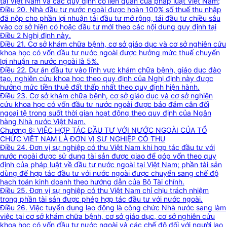
tại Việt Nam và các quy định có liên quan của pháp luật Việt Nam;
Điều 20. Nhà đầu tư nước ngoài được hoàn 100% số thuế thu nhập
đã nộp cho phần lợi nhuận tái đầu tư mở rộng, tái đầu tư chiều sâu
vào cơ sở hiện có hoặc đầu tư mới theo các nội dung quy định tại
Điều 2 Nghị định này.
Điều 21. Cơ sở khám chữa bệnh, cơ sở giáo dục và cơ sở nghiên cứu
khoa học có vốn đầu tư nước ngoài được hưởng mức thuế chuyển
lợi nhuận ra nước ngoài là 5%.
Điều 22. Dự án đầu tư vào lĩnh vực khám chữa bệnh, giáo dục đào
tạo, nghiên cứu khoa học theo quy định của Nghị định này được
hưởng mức tiền thuê đất thấp nhất theo quy định hiện hành.
Điều 23. Cơ sở khám chữa bệnh, cơ sở giáo dục và cơ sở nghiên
cứu khoa học có vốn đầu tư nước ngoài được bảo đảm cân đối
ngoại tệ trong suốt thời gian hoạt động theo quy định của Ngân
hàng Nhà nước Việt Nam.
Chương 6: VIỆC HỢP TÁC ĐẦU TƯ VỚI NƯỚC NGOÀI CỦA TỔ
CHỨC VIỆT NAM LÀ ĐƠN VỊ SỰ NGHIỆP CÓ THU
Điều 24. Đơn vị sự nghiệp có thu Việt Nam khi hợp tác đầu tư với
nước ngoài được sử dụng tài sản được giao để góp vốn theo quy
định của pháp luật về đầu tư nước ngoài tại Việt Nam; phần tài sản
dùng để hợp tác đầu tư với nước ngoài được chuyển sang chế độ
hạch toán kinh doanh theo hướng dẫn của Bộ Tài chính.
Điều 25. Đơn vị sự nghiệp có thu Việt Nam chỉ chịu trách nhiệm
trong phần tài sản được phép hợp tác đầu tư với nước ngoài.
Điều 26. Việc tuyển dụng lao động là công chức Nhà nước sang làm
việc tại cơ sở khám chữa bệnh, cơ sở giáo dục, cơ sở nghiên cứu
khoa học có vốn đầu tư nước ngoài và các chế độ đối với người lao