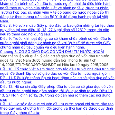
khám chữa bệnh có vốn đầu tư nước ngoài phải đủ điều kiện hành
nghề theo quy định của pháp luật về hành nghề y, dược tư nhân.
Trường hợp bác sĩ, nhân viên y tế có bằng do nước ngoài cấp thì
đăng ký theo hướng dẫn của Bộ Y tế để được hành nghề tại Việt
Nam.
Điều 8. Hồ sơ xin cấp Giấy phép đầu tư bao gồm những tài liệu theo
quy định tại các điều 10, 13, 27 Nghị định số 12/CP, trong đó cần
nêu rõ thêm các nội dung sau:
Điều 9. Trước khi hoạt động, cơ sở khám chữa bệnh có vốn đầu tư
nước ngoài phải đăng ký hành nghề với Bộ Y tế để được cấp Giấy
chứng nhận đủ tiêu chuẩn và điều kiện hành nghề.
Chương 3: CƠ SỞ GIÁO DỤC CÓ VỐN ĐẦU TƯ NƯỚC NGOÀI
Việc thành lập và quản lý các cơ sở giáo dục có vốn đầu tư nước
ngoài tại Việt Nam được hướng dẫn bởi Thông tư liên tịch
14/2005/TTLT-BGD&ĐT-BKH&ĐT có hiệu lực từ ngày 29/5/2005
Điều 10. Tổ chức Việt Nam được hợp tác đầu tư với nhà đầu tư nước
ngoài để thành lập cơ sở giáo dục có vốn đầu tư nước ngoài gồm:
Điều 11. Điều kiện thành lập và hoạt động của cơ sở giáo dục có vốn
đầu tư nước ngoài:
Điều 12. Hồ sơ xin cấp Giấy phép đầu tư của cơ sở giáo dục có vốn
đầu tư nước ngoài bao gồm những tài liệu quy định tại các Điều 10,
13, 27 Nghị định số 12/CP, trong đó cần nêu rõ thêm các nội dung
sau:
Điều 13. Cơ sở giáo dục có vốn đầu tư nước ngoài chỉ được đào tạo
theo quy mô, chương trình, đối tượng và thời hạn đã được quy định
trong Giấy phép đầu tư;