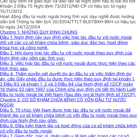
Các quy định về giáo dục và đào tạo tại Nghị định này bị bãi bỏ bởi
Khoản 2 Điều 75 Nghị định 73/2012/NĐ-CP có hiệu lực từ ngày
15/11/2012
Hoạt động đầu tư nước ngoài trong lĩnh vực dạy nghề được hướng
dẫn bởi Thông tư liên tịch 20/2004/TTLT-BLĐTBXH-BKH có hiệu lực
từ ngày 24/12/2004
Chương 1: NHỮNG QUY ĐỊNH CHUNG
Điều 1. Nghị định này quy định việc hợp tác đầu tư với nước ngoài
đối với các cơ sở khám chữa bệnh, giáo dục đào tạo, hoạt động
khoa học và công nghệ.
Điều 2. Nội dung hợp tác đầu tư với nước ngoài theo quy định của
Nghị định này gồm các lĩnh vực:
Điều 3. Việc hợp tác đầu tư với nước ngoài được thực hiện theo các
hình thức sau:
Điều 4. Thẩm quyền xét duyệt dự án đầu tư và việc thẩm định dự
án, cấp Giấy phép đầu tư được thực hiện theo quy định tại khoản 1,
2 Điều 93 và khoản 1, 2 và 3 Điều 94 của Nghị định số 12/CP ngày
18 tháng 02 năm 1997 của Chính phủ quy định chi tiết thi hành Luật
Đầu tư nước ngoài tại Việt Nam (Sau đây gọi là Nghị định số 12/CP).
Chương 2: CƠ SỞ KHÁM CHỮA BỆNH CÓ VỐN ĐẦU TƯ NƯỚC
NGOÀI
Điều 5. Tổ chức Việt Nam được hợp tác đầu tư với nước ngoài để
thành lập cơ sở khám chữa bệnh có vốn đầu tư nước ngoài theo quy
định của Nghị định này gồm:
Điều 6. Điều kiện thành lập và hoạt động của cơ sở khám chữa bệnh
có vốn đầu tư nước ngoài:
Điều 7. Giám đốc, bác sĩ, nhân viên y tế làm việc trong các cơ sở