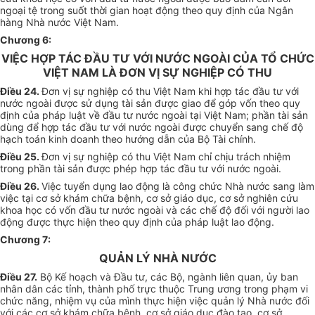
ngoại tệ trong suốt thời gian hoạt động theo quy định của Ngân
hàng Nhà nước Việt Nam.
Chương 6:
VIỆC HỢP TÁC ĐẦU TƯ VỚI NƯỚC NGOÀI CỦA TỔ CHỨC
VIỆT NAM LÀ ĐƠN VỊ SỰ NGHIỆP CÓ THU
Điều 24.
Đơn vị sự nghiệp có thu Việt Nam khi hợp tác đầu tư với
nước ngoài được sử dụng tài sản được giao để góp vốn theo quy
định của pháp luật về đầu tư nước ngoài tại Việt Nam; phần tài sản
dùng để hợp tác đầu tư với nước ngoài được chuyển sang chế độ
hạch toán kinh doanh theo hướng dẫn của Bộ Tài chính.
Điều 25.
Đơn vị sự nghiệp có thu Việt Nam chỉ chịu trách nhiệm
trong phần tài sản được phép hợp tác đầu tư với nước ngoài.
Điều 26.
Việc tuyển dụng lao động là công chức Nhà nước sang làm
việc tại cơ sở khám chữa bệnh, cơ sở giáo dục, cơ sở nghiên cứu
khoa học có vốn đầu tư nước ngoài và các chế độ đối với người lao
động được thực hiện theo quy định của pháp luật lao động.
Chương 7:
QUẢN LÝ NHÀ NƯỚC
Điều 27.
Bộ Kế hoạch và Đầu tư, các Bộ, ngành liên quan, ủy ban
nhân dân các tỉnh, thành phố trực thuộc Trung ương trong phạm vi
chức năng, nhiệm vụ của mình thực hiện việc quản lý Nhà nước đối
với các cơ sở khám chữa bệnh, cơ sở giáo dục đào tạo, cơ sở