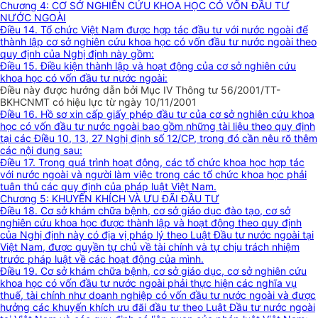
Chương 4: CƠ SỞ NGHIÊN CỨU KHOA HỌC CÓ VỐN ĐẦU TƯ
NƯỚC NGOÀI
Điều 14. Tổ chức Việt Nam được hợp tác đầu tư với nước ngoài để
thành lập cơ sở nghiên cứu khoa học có vốn đầu tư nước ngoài theo
quy định của Nghị định này gồm:
Điều 15. Điều kiện thành lập và hoạt động của cơ sở nghiên cứu
khoa học có vốn đầu tư nước ngoài:
Điều này được hướng dẫn bởi Mục IV Thông tư 56/2001/TT-
BKHCNMT có hiệu lực từ ngày 10/11/2001
Điều 16. Hồ sơ xin cấp giấy phép đầu tư của cơ sở nghiên cứu khoa
học có vốn đầu tư nước ngoài bao gồm những tài liệu theo quy định
tại các Điều 10, 13, 27 Nghị định số 12/CP, trong đó cần nêu rõ thêm
các nội dung sau:
Điều 17. Trong quá trình hoạt động, các tổ chức khoa học hợp tác
với nước ngoài và người làm việc trong các tổ chức khoa học phải
tuân thủ các quy định của pháp luật Việt Nam.
Chương 5: KHUYẾN KHÍCH VÀ ƯU ĐÃI ĐẦU TƯ
Điều 18. Cơ sở khám chữa bệnh, cơ sở giáo dục đào tạo, cơ sở
nghiên cứu khoa học được thành lập và hoạt động theo quy định
của Nghị định này có địa vị pháp lý theo Luật Đầu tư nước ngoài tại
Việt Nam, được quyền tự chủ về tài chính và tự chịu trách nhiệm
trước pháp luật về các hoạt động của mình.
Điều 19. Cơ sở khám chữa bệnh, cơ sở giáo dục, cơ sở nghiên cứu
khoa học có vốn đầu tư nước ngoài phải thực hiện các nghĩa vụ
thuế, tài chính như doanh nghiệp có vốn đầu tư nước ngoài và được
hưởng các khuyến khích ưu đãi đầu tư theo Luật Đầu tư nước ngoài