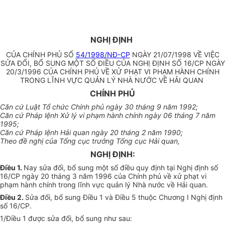
NGHỊ ĐỊNH
CỦA CHÍNH PHỦ SỐ
54/1998/NĐ-CP
NGÀY 21/07/1998 VỀ VIỆC
SỬA ĐỔI, BỔ SUNG MỘT SỐ ĐIỀU CỦA NGHỊ ĐỊNH SỐ 16/CP NGÀY
20/3/1996 CỦA CHÍNH PHỦ VỀ XỬ PHẠT VI PHẠM HÀNH CHÍNH
TRONG LĨNH VỰC QUẢN LÝ NHÀ NƯỚC VỀ HẢI QUAN
CHÍNH PHỦ
Căn cứ Luật Tổ chức Chính phủ ngày 30 tháng 9 năm 1992;
Căn cứ Pháp lệnh Xử lý vi phạm hành chính ngày 06 tháng 7 năm
1995;
Căn cứ Pháp lệnh Hải quan ngày 20 tháng 2 năm 1990;
Theo đề nghị của Tổng cục trưởng Tổng cục Hải quan,
NGHỊ ĐỊNH:
Điều 1.
Nay sửa đổi, bổ sung một số điều quy định tại Nghị định số
16/CP ngày 20 tháng 3 năm 1996 của Chính phủ về xử phạt vi
phạm hành chính trong lĩnh vực quản lý Nhà nước về Hải quan.
Điều 2.
Sửa đổi, bổ sung Điều 1 và Điều 5 thuộc Chương I Nghị định
số 16/CP.
1/Điều 1 được sửa đổi, bổ sung như sau: