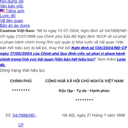
Nội dung VB
Văn bản gốc
Tiếng anh
Lược đồ
VB liên quan
Bản án áp dụng
Caselaw Việt Nam:
“Kể từ ngày 13-07-2004, Nghị định số 54/1998/NĐ-
CP ngày 21/07/1998 của Chính phủ Sửa đổi Nghị định 16/CP về xử phạt
vi phạm hành chính trong lĩnh vực quản lý Nhà nước về hải quan (Văn
bản hết hiệu lực) bị bãi bỏ, thay thế bởi
Nghị định số 138/2004/NĐ-CP
ngày 17/06/2004 của Chính phủ Quy định việc xử phạt vi phạm hành
chính trong lĩnh vực hải quan (Văn bản hết hiệu lực)
”.
Xem thêm
Lược
đồ.
Dòng trạng thái hiệu lực.
CHÍNH PHỦ
CỘNG HOÀ XÃ HỘI CHỦ NGHĨA VIỆT NAM
********
Độc lập - Tự do - Hạnh phúc
********
Số:
54/1998/NĐ-
Hà Nội, ngày 21 tháng 7 năm 1998
CP