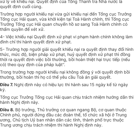
xử lý về khiếu nại. Quyết định của Tổng Thanh tra Nhà nước là
quyết định cuối cùng.
Trường hợp người khiếu nại vừa gửi khiếu nại đến Tổng cục Trưởng
Tổng cục Hải quan, vừa khởi kiện tại Toà Hành chính, thì Tổng cục
Trưởng Tổng cục Hải quan chuyển hồ sơ sang Toà Hành chính có
thẩm quyền để xét xử.
4- Việc khiếu nại Quyết định xử phạt vi phạm hành chính không làm
đình chỉ thi hành quyết định xử phạt.
5- Trường hợp người giải quyết khiếu nại ra quyết định thay đổi hình
thức, mức độ, biện pháp xử phạt, huỷ quyết định xử phạt thì đồng
thời ra quyết định việc bồi thường, bồi hoàn thiệt hại trực tiếp (nếu
có) theo quy định của pháp luật''.
Trong trường hợp người khiếu nại không đồng ý với quyết định bồi
thường, bồi hoàn thì họ có thể yêu cầu Toà án giải quyết.
Điều 7.
Nghị định này có hiệu lực thi hành sau 15 ngày kể từ ngày
ký.
Tổng cục Trưởng Tổng cục Hải quan chịu trách nhiệm hướng dẫn thi
hành Nghị định này.
Điều 8.
Bộ trưởng, Thủ trưởng cơ quan ngang Bộ, cơ quan thuộc
Chính phủ, người đứng đầu các đoàn thể, tổ chức xã hội ở Trung
ương, Chủ tịch Uỷ ban nhân dân các tỉnh, thành phố trực thuộc
Trung ương chịu trách nhiệm thi hành Nghị định này.