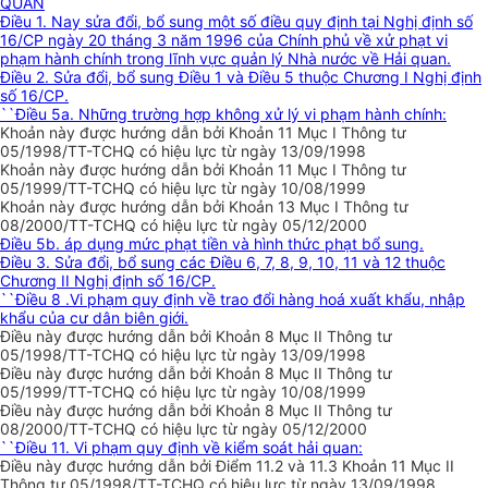
QUAN
Điều 1. Nay sửa đổi, bổ sung một số điều quy định tại Nghị định số
16/CP ngày 20 tháng 3 năm 1996 của Chính phủ về xử phạt vi
phạm hành chính trong lĩnh vực quản lý Nhà nước về Hải quan.
Điều 2. Sửa đổi, bổ sung Điều 1 và Điều 5 thuộc Chương I Nghị định
số 16/CP.
``Điều 5a. Những trường hợp không xử lý vi phạm hành chính:
Khoản này được hướng dẫn bởi Khoản 11 Mục I Thông tư
05/1998/TT-TCHQ có hiệu lực từ ngày 13/09/1998
Khoản này được hướng dẫn bởi Khoản 11 Mục I Thông tư
05/1999/TT-TCHQ có hiệu lực từ ngày 10/08/1999
Khoản này được hướng dẫn bởi Khoản 13 Mục I Thông tư
08/2000/TT-TCHQ có hiệu lực từ ngày 05/12/2000
Điều 5b. áp dụng mức phạt tiền và hình thức phạt bổ sung.
Điều 3. Sửa đổi, bổ sung các Điều 6, 7, 8, 9, 10, 11 và 12 thuộc
Chương II Nghị định số 16/CP.
``Điều 8 .Vi phạm quy định về trao đổi hàng hoá xuất khẩu, nhập
khẩu của cư dân biên giới.
Điều này được hướng dẫn bởi Khoản 8 Mục II Thông tư
05/1998/TT-TCHQ có hiệu lực từ ngày 13/09/1998
Điều này được hướng dẫn bởi Khoản 8 Mục II Thông tư
05/1999/TT-TCHQ có hiệu lực từ ngày 10/08/1999
Điều này được hướng dẫn bởi Khoản 8 Mục II Thông tư
08/2000/TT-TCHQ có hiệu lực từ ngày 05/12/2000
``Điều 11. Vi phạm quy định về kiểm soát hải quan:
Điều này được hướng dẫn bởi Điểm 11.2 và 11.3 Khoản 11 Mục II
Thông tư 05/1998/TT-TCHQ có hiệu lực từ ngày 13/09/1998