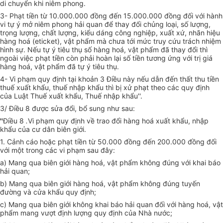
di chuyển khi niêm phong.
3- Phạt tiền từ 10.000.000 đồng đến 15.000.000 đồng đối với hành
vi tự ý mở niêm phong hải quan để thay đổi chủng loại, số lượng,
trọng lượng, chất lượng, kiểu dáng công nghiệp, xuất xứ, nhãn hiệu
hàng hoá (eticket), vật phẩm mà chưa tới mức truy cứu trách nhiệm
hình sự. Nếu tự ý tiêu thụ số hàng hoá, vật phẩm đã thay đổi thì
ngoài việc phạt tiền còn phải hoàn lại số tiền tương ứng với trị giá
hàng hoá, vật phẩm đã tự ý tiêu thụ.
4- Vi phạm quy định tại khoản 3 Điều này nếu dẫn đến thất thu tiền
thuế xuất khẩu, thuế nhập khẩu thì bị xử phạt theo các quy định
của Luật Thuế xuất khẩu, Thuế nhập khẩu''.
3/ Điều 8 được sửa đổi, bổ sung như sau:
''
Điều 8
.
Vi phạm quy định về trao đổi hàng hoá xuất khẩu, nhập
khẩu của cư dân biên giới.
1. Cảnh cáo hoặc phạt tiền từ 50.000 đồng đến 200.000 đồng đối
với một trong các vi phạm sau đây:
a) Mang qua biên giới hàng hoá, vật phẩm không đúng với khai báo
hải quan;
b) Mang qua biên giới hàng hoá, vật phẩm không đúng tuyến
đường và cửa khẩu quy định;
c) Mang qua biên giới không khai báo hải quan đối với hàng hoá, vật
phẩm mang vượt định lượng quy định của Nhà nước;