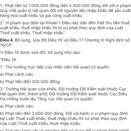
1- Phạt tiền từ 1.000.000 đồng đến 5.000.000 đồng đối với vi phạm
Quy chế quản lý hải quan đối với nguyên liệu nhập khẩu để sản xuất
hàng hoá xuất khẩu và gia công xuất khẩu.
2- Vi phạm quy định tại Khoản 1 Điều này dẫn đến thất thu tiền thuế
xuất khẩu, thuế nhập khẩu thì bị xử phạt theo quy định của Luật
Thuế xuất khẩu, Thuế nhập khẩu''.
Điều 4.
Bổ sung, sửa đổi Điều 16 và Điều 17 Chương III Nghị định số
16/CP.
1/ Điều 16 được sửa đổi, bổ sung như sau:
''Điều 16.
1- Thủ trưởng trực tiếp của nhân viên Hải quan có quyền:
a) Phạt cảnh cáo;
b) Phạt tiền đến 200.000 đồng.
2- Trưởng Hải quan cửa khẩu, Đội trưởng Đội Kiểm soát thuộc Cục
Hải quan tỉnh, thành phố; Đội trưởng Đội Kiểm soát thuộc Cục Điều
tra chống buôn lậu Tổng cục Hải quan có quyền:
a) Phạt cảnh cáo;
b) Phạt tiền đến 2.000.000 đồng. Đối với hành vi vi phạm quy định
tại Luật Thuế xuất khẩu, thuế nhập khẩu thì xử phạt theo quy định
của Luật Thuế xuất khẩu, thuế nhập khẩu;
c) Tịch thu tang vật và phương tiện sử dụng để vi phạm hành chính