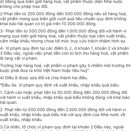
d) Mang qua biên giới hàng hoá, vật phẩm thuộc diện Nhà nước
không cho phép trao đổi.
2-Phạt tiền từ 200.000 đồng đến 500.000 đồng nếu số hàng hoá,
vật phẩm mang qua biên giới vượt quá tiêu chuẩn quy định không
khai báo hải quan có trị giá trên 10.000.000 đồng.
3- Phạt tiền từ 500.000 đồng đến 1.000.000 đồng đối với hành vi
mang qua biên giới hàng hoá, vật phẩm thuộc loại cấm xuất khẩu,
cấm nhập khẩu nhưng chưa tới mức truy cứu trách nhiệm hình sự.
4- Vi phạm quy định tại các điểm b, c, d khoản 1, khoản 2 và khoản
3 Điều này, ngoài việc phạt tiền còn bị tịch thu hàng hoá, vật phẩm
là tang vật vi phạm.
Trường hợp hàng hoá, vật phẩm vi phạm gây ô nhiễm môi trường thì
buộc phải đưa ra khỏi Việt Nam hoặc tiêu huỷ''.
4/ Điều 9 được sửa đổi và chia thành hai điều.
''
Điều 9a. Vi phạm quy định về xuất khẩu, nhập khẩu quà biếu:
1. Cảnh cáo hoặc phạt tiền từ 50.000 đồng đến 200.000 đồng đối
với hành vi xuất khẩu, nhập khẩu quà biếu không đúng với khai báo
hải quan.
2. Phạt tiền từ 500.000 đồng đến 2.000.000 đồng đối với hành vi
xuất khẩu, nhập khẩu quà biếu trái với quy định của Nhà nước về
xuất khẩu, nhập khẩu.
3.Cá nhân, tổ chức vi phạm quy định tại khoản 2 Điều này, ngoài