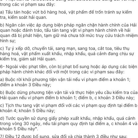
trong các vi phạm sau đây:
a) Tẩu tán hoặc vứt bỏ hàng hoá, vật phẩm để trốn tránh sự kiểm
tra, kiểm soát hải quan.
b) Ngăn cản việc áp dụng biện pháp ngăn chặn hành chính của Hải
quan hoặc đánh tráo, tẩu tán tang vật vi phạm hành chính về hải
quan đã bị phát hiện, tạm giữ mà chưa tới mức truy cứu trách nhiệm
hình sự;
c) Tự ý xếp dỡ, chuyển tải, sang mạn, sang toa, cắt toa, tiêu thụ
hàng hoá, vật phẩm xuất khẩu, nhập khẩu, quá cảnh đang chịu sự
kiểm tra, giám sát Hải quan.
6- Ngoài việc phạt tiền, còn bị phạt bổ sung hoặc áp dụng các biện
pháp hành chính khác đối với một trong các vi phạm sau đây:
a) Buộc rời khỏi phương tiện vận tải nếu vi phạm điểm a khoản 1;
điểm a khoản 3 Điều này;
b) Buộc dừng phương tiện vận tải và thực hiện yêu cầu kiểm tra của
Hải quan nếu vi phạm điểm b khoản 1; điểm b, c khoản 3 Điều này;
c) Tịch thu tang vật vi phạm đối với các vi phạm quy định tại điểm b
khoản 4; khoản 5 Điều này;
d) Tước quyền sử dụng giấy phép xuất khẩu, nhập khẩu, quá cảnh
trong vòng 30 ngày, nếu tái phạm quy định tại điểm a, c khoản 4 và
khoản 5 Điều này
''
.
7/ Điều 12 được bổ sung, sửa đổi và chia thành 3 điều như sau: