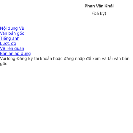
Phan Văn Khải
(Đã ký)
Nội dung VB
Văn bản gốc
Tiếng anh
Lược đồ
VB liên quan
Bản án áp dụng
Vui lòng
Đăng ký
tài khoản hoặc
đăng nhập
để xem và tải văn bản
gốc.