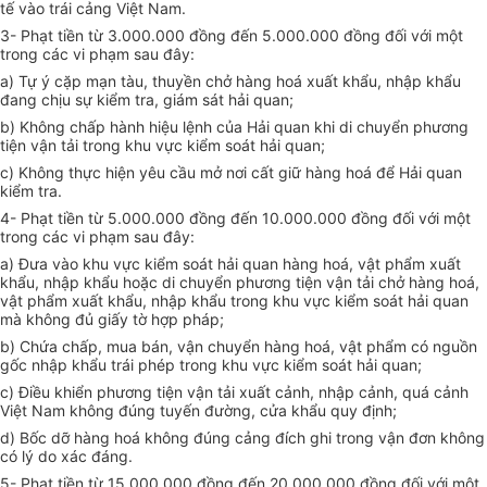
tế vào trái cảng Việt Nam.
3- Phạt tiền từ 3.000.000 đồng đến 5.000.000 đồng đối với một
trong các vi phạm sau đây:
a) Tự ý cặp mạn tàu, thuyền chở hàng hoá xuất khẩu, nhập khẩu
đang chịu sự kiểm tra, giám sát hải quan;
b) Không chấp hành hiệu lệnh của Hải quan khi di chuyển phương
tiện vận tải trong khu vực kiểm soát hải quan;
c) Không thực hiện yêu cầu mở nơi cất giữ hàng hoá để Hải quan
kiểm tra.
4- Phạt tiền từ 5.000.000 đồng đến 10.000.000 đồng đối với một
trong các vi phạm sau đây:
a) Đưa vào khu vực kiểm soát hải quan hàng hoá, vật phẩm xuất
khẩu, nhập khẩu hoặc di chuyển phương tiện vận tải chở hàng hoá,
vật phẩm xuất khẩu, nhập khẩu trong khu vực kiểm soát hải quan
mà không đủ giấy tờ hợp pháp;
b) Chứa chấp, mua bán, vận chuyển hàng hoá, vật phẩm có nguồn
gốc nhập khẩu trái phép trong khu vực kiểm soát hải quan;
c) Điều khiển phương tiện vận tải xuất cảnh, nhập cảnh, quá cảnh
Việt Nam không đúng tuyến đường, cửa khẩu quy định;
d) Bốc dỡ hàng hoá không đúng cảng đích ghi trong vận đơn không
có lý do xác đáng.
5- Phạt tiền từ 15.000.000 đồng đến 20.000.000 đồng đối với một