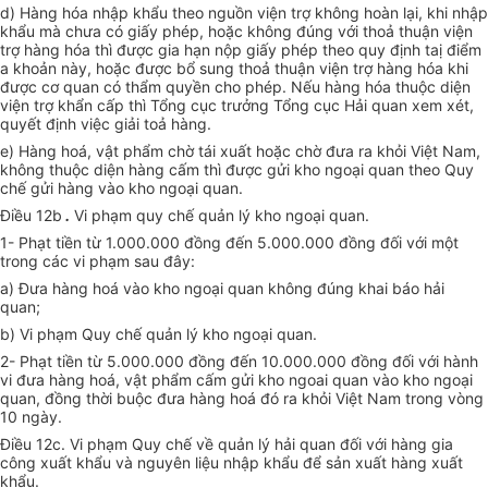
d) Hàng hóa nhập khẩu theo nguồn viện trợ không hoàn lại, khi nhập
khẩu mà chưa có giấy phép, hoặc không đúng với thoả thuận viện
trợ hàng hóa thì được gia hạn nộp giấy phép theo quy định taị điểm
a khoản này, hoặc được bổ sung thoả thuận viện trợ hàng hóa khi
được cơ quan có thẩm quyền cho phép. Nếu hàng hóa thuộc diện
viện trợ khẩn cấp thì Tổng cục trưởng Tổng cục Hải quan xem xét,
quyết định việc giải toả hàng.
e) Hàng hoá, vật phẩm chờ tái xuất hoặc chờ đưa ra khỏi Việt Nam,
không thuộc diện hàng cấm thì được gửi kho ngoại quan theo Quy
chế gửi hàng vào kho ngoại quan.
Điều 12b
.
Vi phạm quy chế quản lý kho ngoại quan.
1- Phạt tiền từ 1.000.000 đồng đến 5.000.000 đồng đối với một
trong các vi phạm sau đây:
a) Đưa hàng hoá vào kho ngoại quan không đúng khai báo hải
quan;
b) Vi phạm Quy chế quản lý kho ngoại quan.
2- Phạt tiền từ 5.000.000 đồng đến 10.000.000 đồng đối với hành
vi đưa hàng hoá, vật phẩm cấm gửi kho ngoai quan vào kho ngoại
quan, đồng thời buộc đưa hàng hoá đó ra khỏi Việt Nam trong vòng
10 ngày.
Điều 12c. Vi phạm Quy chế về quản lý hải quan đối với hàng gia
công xuất khẩu và nguyên liệu nhập khẩu để sản xuất hàng xuất
khẩu.