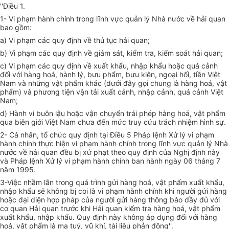
''Điều 1.
1- Vi phạm hành chính trong lĩnh vực quản lý Nhà nước về hải quan
bao gồm:
a) Vi phạm các quy định về thủ tục hải quan;
b) Vi phạm các quy định về giám sát, kiểm tra, kiểm soát hải quan;
c) Vi phạm các quy định về xuất khẩu, nhập khẩu hoặc quá cảnh
đối với hàng hoá, hành lý, bưu phẩm, bưu kiện, ngoại hối, tiền Việt
Nam và những vật phẩm khác (dưới đây gọi chung là hàng hoá, vật
phẩm) và phương tiện vận tải xuất cảnh, nhập cảnh, quá cảnh Việt
Nam;
d) Hành vi buôn lậu hoặc vận chuyển trái phép hàng hoá, vật phẩm
qua biên giới Việt Nam chưa đến mức truy cứu trách nhiệm hình sự.
2- Cá nhân, tổ chức quy định tại Điều 5 Pháp lệnh Xử lý vi phạm
hành chính thực hiện vi phạm hành chính trong lĩnh vực quản lý Nhà
nước về hải quan đều bị xử phạt theo quy định của Nghị định này
và Pháp lệnh Xử lý vi phạm hành chính ban hành ngày 06 tháng 7
năm 1995.
3-Việc nhầm lẫn trong quá trình gửi hàng hoá, vật phẩm xuất khẩu,
nhập khẩu sẽ không bị coi là vi phạm hành chính khi người gửi hàng
hoặc đại diện hợp pháp của người gửi hàng thông báo đầy đủ với
cơ quan Hải quan trước
khi
Hải quan kiểm tra hàng hoá, vật phẩm
xuất khẩu, nhập khẩu. Quy định này không áp dụng đối với hàng
hoá, vật phẩm là ma tuý, vũ khí, tài liệu phản động''.