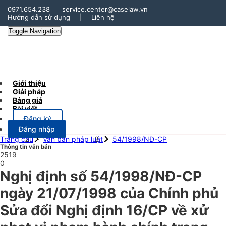
0971.654.238
service.center@caselaw.vn
Hướng dẫn sử dụng
|
Liên hệ
Toggle Navigation
Giới thiệu
Giải pháp
Bảng giá
Bài viết
Đăng ký
Đăng nhập
Trang chủ
Văn bản pháp luật
54/1998/NĐ-CP
Thông tin văn bản
2519
0
Nghị định số 54/1998/NĐ-CP
ngày 21/07/1998 của Chính phủ
Sửa đổi Nghị định 16/CP về xử