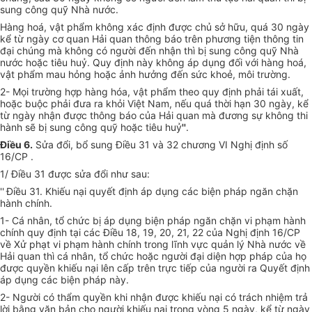
sung công quỹ Nhà nước.
Hàng hoá, vật phẩm không xác định được chủ sở hữu, quá 30 ngày
kể từ ngày cơ quan Hải quan thông báo trên phương tiện thông tin
đại chúng mà không có người đến nhận thì bị sung công quỹ Nhà
nước hoặc tiêu huỷ. Quy định này không áp dụng đối với hàng hoá,
vật phẩm mau hỏng hoặc ảnh hưởng đến sức khoẻ, môi trường.
2- Mọi trường hợp hàng hóa, vật phẩm theo quy định phải tái xuất,
hoặc buộc phải đưa ra khỏi Việt Nam, nếu quá thời hạn 30 ngày, kể
từ ngày nhận được thông báo của Hải quan mà đương sự không thi
hành sẽ bị sung công quỹ hoặc tiêu huỷ
''
.
Điều 6.
Sửa đổi, bổ sung Điều 31 và 32 chương VI Nghị định số
16/CP .
1/ Điều 31 được sửa đổi như sau:
''
Điều 31.
Khiếu nại quyết định áp dụng các biện pháp ngăn chặn
hành chính.
1- Cá nhân, tổ chức bị áp dụng biện pháp ngăn chặn vi phạm hành
chính quy định tại các Điều 18, 19, 20, 21, 22 của Nghị định 16/CP
về Xử phạt vi phạm hành chính trong lĩnh vực quản lý Nhà nước về
Hải quan thì cá nhân, tổ chức hoặc người đại diện hợp pháp của họ
được quyền khiếu nại lên cấp trên trực tiếp của người ra Quyết định
áp dụng các biện pháp này.
2- Người có thẩm quyền khi nhận được khiếu nại có trách nhiệm trả
lời bằng văn bản cho người khiếu nại trong vòng 5 ngày, kể từ ngày