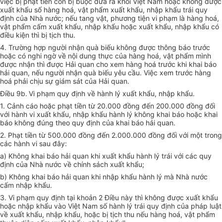
việc bị phạt tiền còn bị buộc đưa ra khỏi Việt Nam hoặc không được
xuất khẩu số hàng hoá, vật phẩm xuất khẩu, nhập khẩu trái quy
định của Nhà nước; nếu tang vật, phương tiện vi phạm là hàng hoá,
vật phẩm cấm xuất khẩu, nhập khẩu hoặc xuất khẩu, nhập khẩu có
điều kiện thì bị tịch thu.
4. Trường hợp người nhận quà biếu không được thông báo trước
hoặc có nghi ngờ về nội dung thực của hàng hoá, vật phẩm mình
được nhận thì được Hải quan cho xem hàng hoá trước khi khai báo
hải quan, nếu người nhận quà biếu yêu cầu. Việc xem trước hàng
hoá phải chịu sự giám sát của Hải quan.
Điều 9b.
Vi phạm quy định về hành lý xuất khẩu, nhập khẩu.
1. Cảnh cáo hoặc phạt tiền từ 20.000 đồng đến 200.000 đồng đối
với hành vi xuất khẩu, nhập khẩu hành lý không khai báo hoặc khai
báo không đúng theo quy định của khai báo hải quan.
2. Phạt tiền từ 500.000 đồng đến 2.000.000 đồng đối với một trong
các hành vi sau đây:
a) Không khai báo hải quan khi xuất khẩu hành lý trái với các quy
định của Nhà nước về chính sách xuất khẩu;
b) Không khai báo hải quan khi nhập khẩu hành lý mà Nhà nước
cấm nhập khẩu.
3. Vi phạm quy định tại khoản 2 Điều này thì không được xuất khẩu
hoặc nhập khẩu vào Việt Nam số hành lý trái quy định của pháp luật
về xuất khẩu, nhập khẩu, hoặc bị tịch thu nếu hàng hoá, vật phẩm