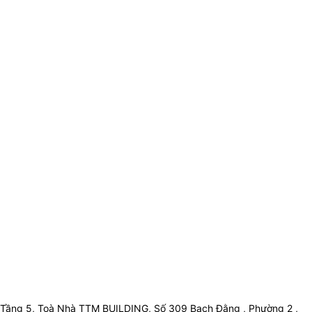
Tầng 5, Toà Nhà TTM BUILDING, Số 309 Bạch Đằng , Phường 2 ,