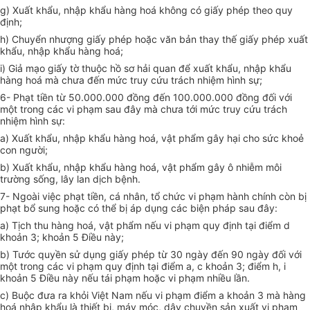
g) Xuất khẩu, nhập khẩu hàng hoá không có giấy phép theo quy
định;
h) Chuyển nhượng giấy phép hoặc văn bản thay thế giấy phép xuất
khẩu, nhập khẩu hàng hoá;
i) Giả mạo giấy tờ thuộc hồ sơ hải quan để xuất khẩu, nhập khẩu
hàng hoá mà chưa đến mức truy cứu trách nhiệm hình sự;
6- Phạt tiền từ 50.000.000 đồng đến 100.000.000 đồng đối với
một trong các vi phạm sau đây mà chưa tới mức truy cứu trách
nhiệm hình sự:
a) Xuất khẩu, nhập khẩu hàng hoá, vật phẩm gây hại cho sức khoẻ
con người;
b) Xuất khẩu, nhập khẩu hàng hoá, vật phẩm gây ô nhiễm môi
trường sống, lây lan dịch bệnh.
7- Ngoài việc phạt tiền, cá nhân, tổ chức vi phạm hành chính còn bị
phạt bổ sung hoặc có thể bị áp dụng các biện pháp sau đây:
a) Tịch thu hàng hoá, vật phẩm nếu vi phạm quy định tại điểm d
khoản 3; khoản 5 Điều này;
b) Tước quyền sử dụng giấy phép từ 30 ngày đến 90 ngày đối với
một trong các vi phạm quy định tại điểm a, c khoản 3; điểm h, i
khoản 5 Điều này nếu tái phạm hoặc vi phạm nhiều lần.
c) Buộc đưa ra khỏi Việt Nam nếu vi phạm điểm a khoản 3 mà hàng
hoá nhập khẩu là thiết bị, máy móc, dây chuyền sản xuất vi phạm