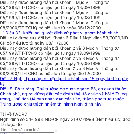
Điều này được hướng dẫn bởi Khoản 1 Mục VI Thông tư
05/1998/TT-TCHQ có hiệu lực từ ngày 13/09/1998
Điều này được hướng dẫn bởi Khoản 1 Mục VI Thông tư
05/1999/TT-TCHQ có hiệu lực từ ngày 10/08/1999
Điều này được hướng dẫn bởi Khoản 1 Mục VI Thông tư
08/2000/TT-TCHQ có hiệu lực từ ngày 05/12/2000
`` Điều 32. Khiếu nại quyết định xử phạt vi phạm hành chính.
Điều này được sửa đổi bởi Khoản 6 Điều 1 Nghị định 58/2000/NĐ-
CP có hiệu lực từ ngày 08/11/2000
Điều này được hướng dẫn bởi Khoản 2 và 3 Mục VI Thông tư
05/1998/TT-TCHQ có hiệu lực từ ngày 13/09/1998
Điều này được hướng dẫn bởi Khoản 2 và 3 Mục VI Thông tư
05/1999/TT-TCHQ có hiệu lực từ ngày 10/08/1999
Điều này được hướng dẫn bởi Khoản 2 và 3 Mục VI Thông tư
08/2000/TT-TCHQ có hiệu lực từ ngày 05/12/2000
Điều 7. Nghị định này có hiệu lực thi hành sau 15 ngày kể từ ngày
ký.
Điều 8. Bộ trưởng, Thủ trưởng cơ quan ngang Bộ, cơ quan thuộc
Chính phủ, người đứng đầu các đoàn thể, tổ chức xã hội ở Trung
ương, Chủ tịch Uỷ ban nhân dân các tỉnh, thành phố trực thuộc
Trung ương chịu trách nhiệm thi hành Nghị định này.
Tải về (WORD)
Nghi dinh so 54-1998_ND-CP ngay 21-07-1998 (Het hieu luc).doc
Tải lược đồ