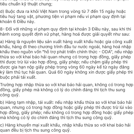
tiêu chuẩn kỹ thuật chung;
d) Buộc đưa ra khỏi Việt Nam trong vòng từ 7 đến 15 ngày hoặc
tiêu huỷ tang vật, phương tiện vi phạm nếu vi phạm quy định tại
khoản 6 Điều này.
8- Đối với những vi phạm quy định tại khoản 3 Điều này, sau khi thi
hành xong quyết định xử phạt, hàng hoá được giải quyết như sau:
a) Hàng là nguyên liệu sản xuất hàng xuất khẩu hoặc gia công xuất
khẩu, hàng đi theo chương trình đầu tư nước ngoài, hàng hoá nhập
khẩu theo nguồn vốn
''
hỗ trợ phát triển chính thức - ODA
'
', nếu nhập
thừa so với khai báo hải quan nhưng có trong hợp đồng, giấy phép
thì được trừ lùi vào hợp đồng, giấy phép; nếu chậm giấy phép thì
được gia hạn nộp giấy phép trong vòng 60 ngày kể từ ngày đăng
ký làm thủ tục hải quan. Quá 60 ngày không xin được giấy phép thì
buộc phải tái xuất.
Trường hợp nhập thừa so với khai báo hải quan, không có trong hợp
đồng, giấy phép mà không có lý do chính đáng thì tịch thu sung
công quỹ.
b) Hàng tạm nhập, tái xuất: nếu nhập khẩu thừa so với khai báo hải
quan, nhưng có trong hợp đồng hoặc giấy phép thì được trừ lùi vào
hợp đồng, giấy phép; nếu không có trong hợp đồng hoặc giấy phép
mà không có lý do chính đáng thì tịch thu sung công quỹ.
c) Hàng khuyến mại xuất khẩu, nhập khẩu thừa so với khai báo hải
quan đều bị tịch thu sung công quỹ.