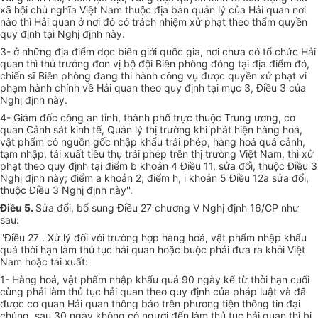
xã hội chủ nghĩa Việt Nam thuộc địa bàn quản lý của Hải quan nơi
nào thì Hải quan ở nơi đó có trách nhiệm xử phạt theo thẩm quyền
quy định tại Nghị định này.
3- ở những địa điểm dọc biên giới quốc gia, nơi chưa có tổ chức Hải
quan thì thủ trưởng đơn vị bộ đội Biên phòng đóng tại địa điểm đó,
chiến sĩ Biên phòng đang thi hành công vụ được quyền xử phạt vi
phạm hành chính về Hải quan theo quy định tại mục 3, Điều 3 của
Nghị định này.
4- Giám đốc công an tỉnh, thành phố trực thuộc Trung ương, cơ
quan Cảnh sát kinh tế, Quản lý thị trường khi phát hiện hàng hoá,
vật phẩm có nguồn gốc nhập khẩu trái phép, hàng hoá quá cảnh,
tạm nhập, tái xuất tiêu thụ trái phép trên thị trường Việt Nam, thì xử
phạt theo quy định tại điểm b khoản 4 Điều 11, sửa đổi, thuộc Điều 3
Nghị định này; điểm a khoản 2; điểm h, i khoản 5 Điều 12a sửa đổi,
thuộc Điều 3 Nghị định này''.
Điều 5.
Sửa đổi, bổ sung Điều 27 chương V Nghị định 16/CP như
sau:
''Điều 27 . Xử lý đối với trường hợp hàng hoá, vật phẩm nhập khẩu
quá thời hạn làm thủ tục hải quan hoặc buộc phải đưa ra khỏi Việt
Nam hoặc tái xuất:
1- Hàng hoá, vật phẩm nhập khẩu quá 90 ngày kể từ thời hạn cuối
cùng phải làm thủ tục hải quan theo quy định của pháp luật và đã
được cơ quan Hải quan thông báo trên phương tiện thông tin đại
chúng, sau 30 ngày không có người đến làm thủ tục hải quan thì bị