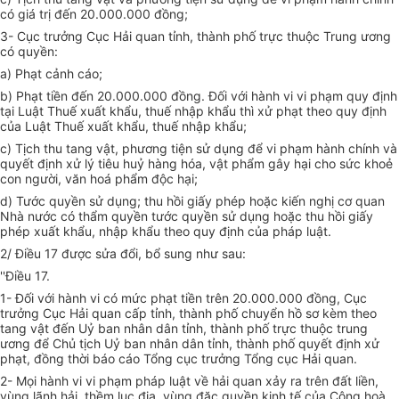
có giá trị đến 20.000.000 đồng;
3- Cục trưởng Cục Hải quan tỉnh, thành phố trực thuộc Trung ương
có quyền:
a) Phạt cảnh cáo;
b) Phạt tiền đến 20.000.000 đồng. Đối với hành vi vi phạm quy định
tại Luật Thuế xuất khẩu, thuế nhập khẩu thì xử phạt theo quy định
của Luật Thuế xuất khẩu, thuế nhập khẩu;
c) Tịch thu tang vật, phương tiện sử dụng để vi phạm hành chính và
quyết định xử lý tiêu huỷ hàng hóa, vật phẩm gây hại cho sức khoẻ
con người, văn hoá phẩm độc hại;
d) Tước quyền sử dụng; thu hồi giấy phép hoặc kiến nghị cơ quan
Nhà nước có thẩm quyền tước quyền sử dụng hoặc thu hồi giấy
phép xuất khẩu, nhập khẩu theo quy định của pháp luật.
2/ Điều 17 được sửa đổi, bổ sung như sau:
''Điều 17.
1- Đối với hành vi có mức phạt tiền trên 20.000.000 đồng, Cục
trưởng Cục Hải quan cấp tỉnh, thành phố chuyển hồ sơ kèm theo
tang vật đến Uỷ ban nhân dân tỉnh, thành phố trực thuộc trung
ương để Chủ tịch Uỷ ban nhân dân tỉnh, thành phố quyết định xử
phạt, đồng thời báo cáo Tổng cục trưởng Tổng cục Hải quan.
2- Mọi hành vi vi phạm pháp luật về hải quan xảy ra trên đất liền,
vùng lãnh hải, thềm lục địa, vùng đặc quyền kinh tế của Cộng hoà