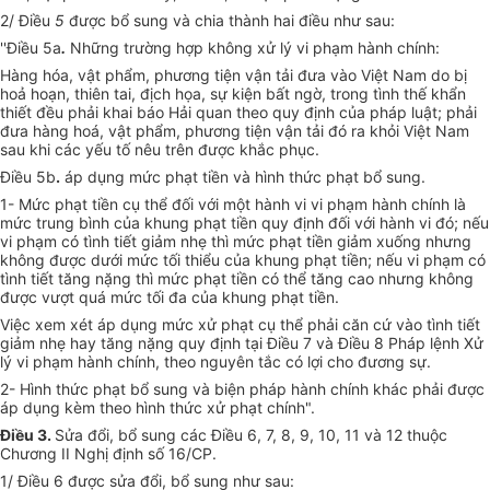
2/ Điều
5
được bổ sung và chia thành hai điều như sau:
''Điều 5a
.
Những trường hợp không xử lý vi phạm hành chính:
Hàng hóa, vật phẩm, phương tiện vận tải đưa vào Việt Nam do bị
hoả hoạn, thiên tai, địch họa, sự kiện bất ngờ, trong tình thế khẩn
thiết đều phải khai báo Hải quan theo quy định của pháp luật; phải
đưa hàng hoá, vật phẩm, phương tiện vận tải đó ra khỏi Việt Nam
sau khi các yếu tố nêu trên được khắc phục.
Điều 5b
.
áp dụng mức phạt tiền và hình thức phạt bổ sung.
1- Mức phạt tiền cụ thể đối với một hành vi vi phạm hành chính là
mức trung bình của khung phạt tiền quy định đối với hành vi đó; nếu
vi phạm có tình tiết giảm nhẹ thì mức phạt tiền giảm xuống nhưng
không được dưới mức tối thiểu của khung phạt tiền; nếu vi phạm có
tình tiết tăng nặng thì mức phạt tiền có thể tăng cao nhưng không
được vượt quá mức tối đa của khung phạt tiền.
Việc xem xét áp dụng mức xử phạt cụ thể phải căn cứ vào tình tiết
giảm nhẹ hay tăng nặng quy định tại Điều 7 và Điều 8 Pháp lệnh Xử
lý vi phạm hành chính, theo nguyên tắc có lợi cho đương sự.
2- Hình thức phạt bổ sung và biện pháp hành chính khác phải được
áp dụng kèm theo hình thức xử phạt chính".
Điều 3.
Sửa đổi, bổ sung các Điều 6, 7, 8, 9, 10, 11 và 12 thuộc
Chương II Nghị định số 16/CP.
1/ Điều 6 được sửa đổi, bổ sung như sau: