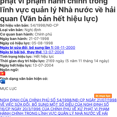
phạt vi phạm hành chính trong
lĩnh vực quản lý Nhà nước về hải
quan (Văn bản hết hiệu lực)
Số hiệu văn bản:
54/1998/NĐ-CP
Loại văn bản:
Nghị định
Cơ quan ban hành:
Chính phủ
Ngày ban hành:
21-07-1998
Ngày có hiệu lực:
05-08-1998
Ngày bị sửa đổi, bổ sung lần 1:
08-11-2000
Ngày bị bãi bỏ, thay thế:
13-07-2004
Hết hiệu lực
Tình trạng hiệu lực:
Thời gian duy trì hiệu lực:
2169 ngày
(
5 năm
11 tháng
14 ngày
)
Ngày hết hiệu lực:
13-07-2004
Ngôn ngữ:
Định dạng văn bản hiện có:
MỤC LỤC
In mục lục
NGHỊ ĐỊNH CỦA CHÍNH PHỦ SỐ 54/1998/NĐ-CP NGÀY 21/07/1998
VỀ VIỆC SỬA ĐỔI, BỔ SUNG MỘT SỐ ĐIỀU CỦA NGHỊ ĐỊNH SỐ
16/CP NGÀY 20/3/1996 CỦA CHÍNH PHỦ VỀ XỬ PHẠT VI PHẠM
HÀNH CHÍNH TRONG LĨNH VỰC QUẢN LÝ NHÀ NƯỚC VỀ HẢI