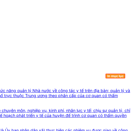
In mục lục
ức năng quản lý Nhà nước về công tác y tế trên địa bàn; quản lý và
h phố trực thuộc Trung ương theo phân cấp của cơ quan có thẩm
 chuyên môn, nghiệp vụ, kinh phí, nhân lực y tế; chịu sự quản lý, chỉ
ế hoạch phát triển y tế của huyện để trình cơ quan có thẩm quyền
g là Ủy ban nhân dân xã) thực hiện các nhiệm vụ được giao về công