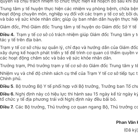
quyền và chịu trách nhiệm tổ chức thực hiện kế hoạch đó sau khi đ
Trung tâm y tế huyện thực hiện các nhiệm vụ phòng bệnh, chữa bện
hoạt động chuyên môn, nghiệp vụ đối với các trạm y tế cơ sở; bồi 
và bảo vệ sức khỏe nhân dân; giúp ủy ban nhân dân huyện thực hiện
Giám đốc, Phó Giám đốc Trung tâm y tế huyện do Giám đốc Sở Y tế 
Điều 4.
Trạm y tế cơ sở có trách nhiệm giúp Giám đốc Trung tâm y 
tác y tế trên địa bàn.
Trạm y tế cơ sở chịu sự quản lý, chỉ đạo và hướng dẫn của Giám đốc
xây dựng kế hoạch phát triển y tế để trình cơ quan có thẩm quyền v
các hoạt động chăm sóc và bảo vệ sức khỏe nhân dân.
Trưởng trạm, Phó trưởng trạm y tế cơ sở do Giám đốc Trung tâm y t
Nhiệm vụ và chế độ chính sách cụ thể của Trạm Y tế cơ sở tiếp tụ
Chính phủ.
Điều 5
. Bộ trưởng Bộ Y tế phối hợp với Bộ trưởng, Trưởng ban Tổ ch
Điều 6.
Nghị định này có hiệu lực thi hành sau 15 ngày kể từ ngày k
tổ chức y tế địa phương trái với Nghị định này đều bãi bỏ.
Điều 7.
Các Bộ trưởng, Thủ trưởng cơ quan ngang Bộ, Thủ trưởng cơ 
Phan Văn 
(Đã ký