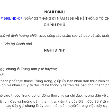
NGHỊ ĐỊNH
1/1998/NĐ-CP
NGÀY 03 THÁNG 01 NĂM 1998 VỀ HỆ THỐNG TỔ C
CHÍNH PHỦ
ủ về định hướng chiến lược công tác chăm sóc và bảo vệ sức khỏe 
 - Cán bộ Chính phủ,
NGHỊ ĐỊNH:
 gọi chung là Trung tâm y tế huyện);
sở).
thành phố trực thuộc Trung ương, giúp ủy ban nhân dân thực hiện ch
h phí và nhân lực y tế đối với hệ thống y tế trên địa bàn tỉnh, thàn
phố trực thuộc Trung ương, đồng thời chịu sự chỉ đạo, hướng dẫn về 
lý, chỉ đạo và hướng dẫn, thanh tra, kiểm tra của Giám đốc Sở Y tế v
ỉnh (sau đây gọi chung là ủy ban nhân dân huyện) trong việc xây dự