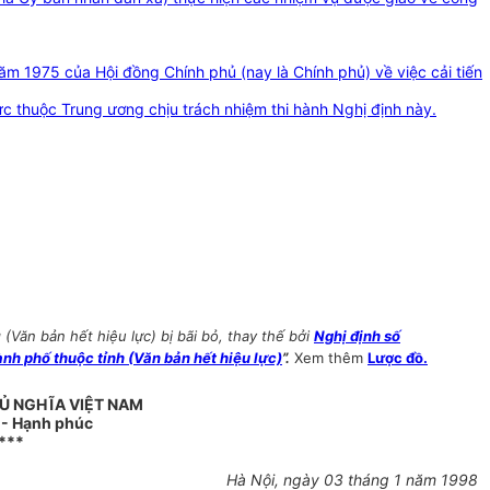
ăm 1975 của Hội đồng Chính phủ (nay là Chính phủ) về việc cải tiến
c thuộc Trung ương chịu trách nhiệm thi hành Nghị định này.
Văn bản hết hiệu lực) bị bãi bỏ, thay thế bởi
Nghị định số
h phố thuộc tỉnh (Văn bản hết hiệu lực)
”.
Xem thêm
Lược đồ.
Ủ NGHĨA VIỆT NAM
o - Hạnh phúc
***
Hà Nội, ngày 03 tháng 1 năm 1998