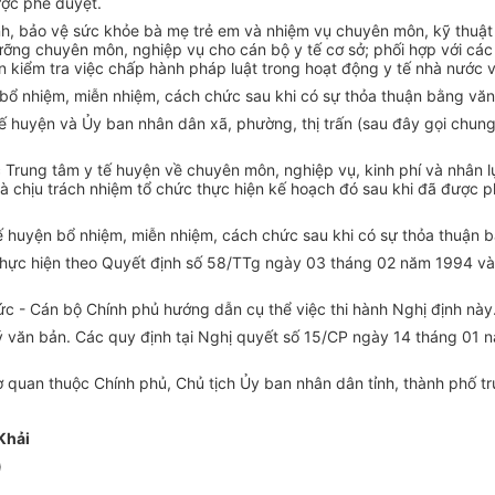
ược phê duyệt.
h, bảo vệ sức khỏe bà mẹ trẻ em và nhiệm vụ chuyên môn, kỹ thuật 
dưỡng chuyên môn, nghiệp vụ cho cán bộ y tế cơ sở; phối hợp với c
 kiểm tra việc chấp hành pháp luật trong hoạt động y tế nhà nước v
bổ nhiệm, miễn nhiệm, cách chức sau khi có sự thỏa thuận bằng văn
tế huyện và Ủy ban nhân dân xã, phường, thị trấn (sau đây gọi chun
 Trung tâm y tế huyện về chuyên môn, nghiệp vụ, kinh phí và nhân lự
à chịu trách nhiệm tổ chức thực hiện kế hoạch đó sau khi đã được p
ế huyện bổ nhiệm, miễn nhiệm, cách chức sau khi có sự thỏa thuận 
c thực hiện theo Quyết định số 58/TTg ngày 03 tháng 02 năm 1994 
ức - Cán bộ Chính phủ hướng dẫn cụ thể việc thi hành Nghị định này
ý văn bản. Các quy định tại Nghị quyết số 15/CP ngày 14 tháng 01 n
quan thuộc Chính phủ, Chủ tịch Ủy ban nhân dân tỉnh, thành phố trự
Khải
)