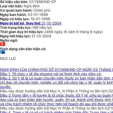
Số hiệu văn bản:
01/1998/NĐ-CP
Loại văn bản:
Nghị định
Cơ quan ban hành:
Chính phủ
Ngày ban hành:
03-01-1998
Ngày có hiệu lực:
18-01-1998
Ngày bị bãi bỏ, thay thế:
21-10-2004
Hết hiệu lực
Tình trạng hiệu lực:
Thời gian duy trì hiệu lực:
2468 ngày
(
6 năm
9 tháng
8 ngày
)
Ngày hết hiệu lực:
21-10-2004
Ngôn ngữ:
Định dạng văn bản hiện có:
MỤC LỤC
NGHỊ ĐỊNH CỦA CHÍNH PHỦ SỐ 01/1998/NĐ-CP NGÀY 03 THÁNG 
Điều 1. Tổ chức y tế địa phương nói tại Nghị định này gồm có:
Điều 2. Sở Y tế là cơ quan chuyên môn thuộc ủy ban nhân dân tỉnh, 
chỉ đạo về chuyên môn, nghiệp vụ đối với công tác y tế; quản lý kin
quyền.
Điều này được hướng dẫn bởi Mục II, III Phần A Thông tư liên tịc
Điều 3 Trung tâm y tế huyện là tổ chức thuộc Sở Y tế, chịu sự quản l
đạo của ủy ban nhân dân huyện, quận, thị xã, thành phố thuộc tỉnh 
và chịu trách nhiệm tổ chức thực hiện kế hoạch đó sau khi được phê
Điều này được hướng dẫn bởi Mục IV Phần A Thông tư liên tịch 02
Điều 4. Trạm y tế cơ sở có trách nhiệm giúp Giám đốc Trung tâm y 