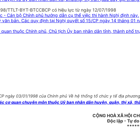
/1998/TTLT-BYT-BTCCBCP có hiệu lực từ ngày 12/07/1998
c - Cán bộ Chính phủ hướng dẫn cụ thể việc thi hành Nghị định này.
ký văn bản. Các quy định tại Nghị quyết số 15/CP ngày 14 tháng 01 n
quan thuộc Chính phủ, Chủ tịch Ủy ban nhân dân tỉnh, thành phố trự
P ngày 03/01/1998 của Chính phủ Về hệ thống tổ chức y tế địa phương (
cơ quan chuyên môn thuộc Uỷ ban nhân dân huyện, quận, thị xã, thàn
CỘNG HOÀ XÃ HỘI CH
Độc lập - Tự d
*****