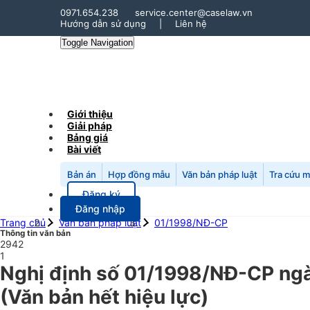
0971.654.238
service.center@caselaw.vn
Hướng dẫn sử dụng
|
Liên hệ
Toggle Navigation
Giới thiệu
Giải pháp
Bảng giá
Bài viết
Bản án
Hợp đồng mẫu
Văn bản pháp luật
Tra cứu 
Đăng ký
Đăng nhập
Trang chủ
Văn bản pháp luật
01/1998/NĐ-CP
Thông tin văn bản
2942
1
Nghị định số 01/1998/NĐ-CP ngà
(Văn bản hết hiệu lực)