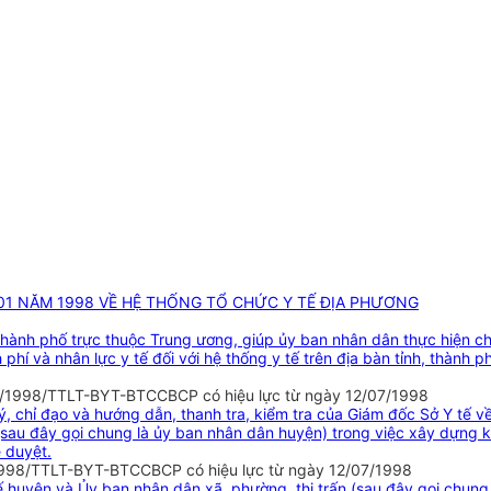
01 NĂM 1998 VỀ HỆ THỐNG TỔ CHỨC Y TẾ ĐỊA PHƯƠNG
thành phố trực thuộc Trung ương, giúp ủy ban nhân dân thực hiện ch
h phí và nhân lực y tế đối với hệ thống y tế trên địa bàn tỉnh, thàn
h 02/1998/TTLT-BYT-BTCCBCP có hiệu lực từ ngày 12/07/1998
ý, chỉ đạo và hướng dẫn, thanh tra, kiểm tra của Giám đốc Sở Y tế về
(sau đây gọi chung là ủy ban nhân dân huyện) trong việc xây dựng k
 duyệt.
/1998/TTLT-BYT-BTCCBCP có hiệu lực từ ngày 12/07/1998
tế huyện và Ủy ban nhân dân xã, phường, thị trấn (sau đây gọi chun