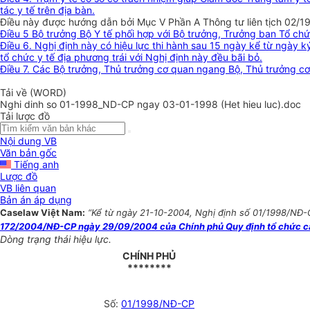
tác y tế trên địa bàn.
Điều này được hướng dẫn bởi Mục V Phần A Thông tư liên tịch 02
Điều 5 Bộ trưởng Bộ Y tế phối hợp với Bộ trưởng, Trưởng ban Tổ chứ
Điều 6. Nghị định này có hiệu lực thi hành sau 15 ngày kể từ ngày 
tổ chức y tế địa phương trái với Nghị định này đều bãi bỏ.
Điều 7. Các Bộ trưởng, Thủ trưởng cơ quan ngang Bộ, Thủ trưởng cơ 
Tải về (WORD)
Nghi dinh so 01-1998_ND-CP ngay 03-01-1998 (Het hieu luc).doc
Tải lược đồ
Nội dung VB
Văn bản gốc
Tiếng anh
Lược đồ
VB liên quan
Bản án áp dụng
Caselaw Việt Nam:
“Kể từ ngày 21-10-2004, Nghị định số 01/1998/NĐ-C
172/2004/NĐ-CP ngày 29/09/2004 của Chính phủ Quy định tổ chức các 
Dòng trạng thái hiệu lực.
CHÍNH PHỦ
********
Số:
01/1998/NĐ-CP