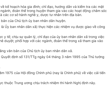
về kế hoạch hóa gia đình; chỉ đạo, hướng dẫn và kiểm tra các mặt
ác ngành, đoàn thể trong huyện tham gia vào các hoạt động chăm sóc
à các cơ sở hành nghề y, dược tư nhân trên địa bàn.
 bản của Chủ tịch ủy ban nhân dân huyện.
g là Ủy ban nhân dân xã) thực hiện các nhiệm vụ được giao về công
c y tế; chịu sự quản lý, chỉ đạo của ủy ban nhân dân xã trong việc
hê duyệt; phối hợp với các ngành, đoàn thể trong xã tham gia vào
bằng văn bản của Chủ tịch ủy ban nhân dân xã.
và Quyết định số 131/TTg ngày 04 tháng 3 năm 1995 của Thủ tướng
.
ăm 1975 của Hội đồng Chính phủ (nay là Chính phủ) về việc cải tiến
c thuộc Trung ương chịu trách nhiệm thi hành Nghị định này.