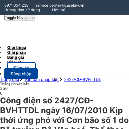
0971.654.238
service.center@caselaw.vn
Hướng dẫn sử dụng
|
Liên hệ
Toggle Navigation
Giới thiệu
Giải pháp
Bảng giá
Bài viết
Đăng ký
Đăng nhập
Trang chủ
Văn bản pháp luật
2427/CĐ-BVHTTDL
Thông tin văn bản
356
0
Công điện số 2427/CĐ-
BVHTTDL ngày 16/07/2010 Kịp
thời ứng phó với Cơn bão số 1 do