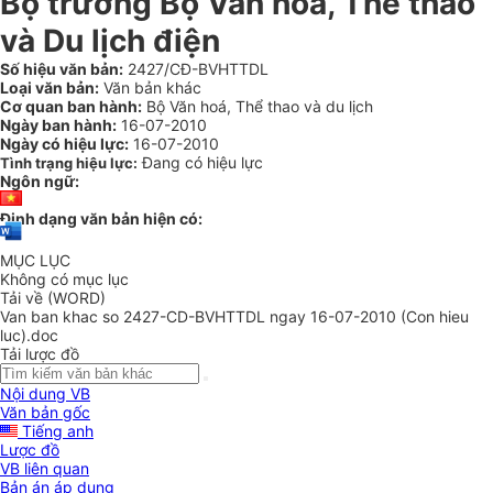
Bộ trưởng Bộ Văn hoá, Thể thao
và Du lịch điện
Số hiệu văn bản:
2427/CĐ-BVHTTDL
Loại văn bản:
Văn bản khác
Cơ quan ban hành:
Bộ Văn hoá, Thể thao và du lịch
Ngày ban hành:
16-07-2010
Ngày có hiệu lực:
16-07-2010
Đang có hiệu lực
Tình trạng hiệu lực:
Ngôn ngữ:
Định dạng văn bản hiện có:
MỤC LỤC
Không có mục lục
Tải về (WORD)
Van ban khac so 2427-CD-BVHTTDL ngay 16-07-2010 (Con hieu
luc).doc
Tải lược đồ
Nội dung VB
Văn bản gốc
Tiếng anh
Lược đồ
VB liên quan
Bản án áp dụng