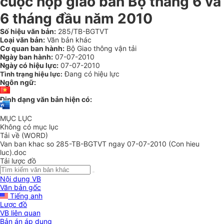
cuộc họp giao ban Bộ tháng 6 và
6 tháng đầu năm 2010
Số hiệu văn bản:
285/TB-BGTVT
Loại văn bản:
Văn bản khác
Cơ quan ban hành:
Bộ Giao thông vận tải
Ngày ban hành:
07-07-2010
Ngày có hiệu lực:
07-07-2010
Đang có hiệu lực
Tình trạng hiệu lực:
Ngôn ngữ:
Định dạng văn bản hiện có:
MỤC LỤC
Không có mục lục
Tải về (WORD)
Van ban khac so 285-TB-BGTVT ngay 07-07-2010 (Con hieu
luc).doc
Tải lược đồ
Nội dung VB
Văn bản gốc
Tiếng anh
Lược đồ
VB liên quan
Bản án áp dụng