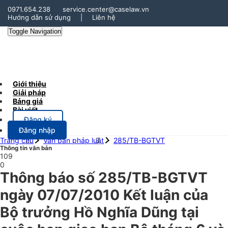
0971.654.238
service.center@caselaw.vn
Hướng dẫn sử dụng
|
Liên hệ
Toggle Navigation
Giới thiệu
Giải pháp
Bảng giá
Bài viết
Đăng ký
Đăng nhập
Trang chủ
Văn bản pháp luật
285/TB-BGTVT
Thông tin văn bản
109
0
Thông báo số 285/TB-BGTVT
ngày 07/07/2010 Kết luận của
Bộ trưởng Hồ Nghĩa Dũng tại