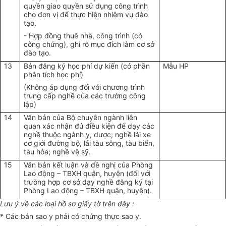
quyền giao quyền sử dụng công trình
cho đơn vị để thực hiện nhiệm vụ đào
tạo.
- Hợp đồng thuê nhà, công trình (có
công chứng), ghi rõ mục đích làm cơ sở
đào tạo.
13
Bản đăng ký học phí dự kiến (có phần
Mẫu HP
phân tích học phí)
(Không áp dụng đối với chương trình
trung cấp nghề của các trường công
lập)
14
Văn bản của Bộ chuyên ngành liên
quan xác nhận đủ điều kiện để dạy các
nghề thuộc ngành y, dược; nghề lái xe
cơ giới đường bộ, lái tàu sông, tàu biển,
tàu hỏa; nghề vệ sỹ.
15
Văn bản kết luận và đề nghị của Phòng
Lao động – TBXH quận, huyện (đối với
trường hợp cơ sở dạy nghề đăng ký tại
Phòng Lao động – TBXH quận, huyện).
Lưu ý về các loại hồ sơ giấy tờ trên đây :
* Các bản sao y phải có chứng thực sao y.