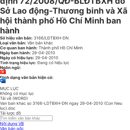
định 72/2008/QĐ-BLĐTBXH do
Sở Lao động-Thương binh và Xã
hội thành phố Hồ Chí Minh ban
hành
Số hiệu văn bản:
3166/LĐTBXH-DN
Loại văn bản:
Văn bản khác
Cơ quan ban hành:
Thành phố Hồ Chí Minh
Ngày ban hành:
29-04-2010
Ngày có hiệu lực:
29-04-2010
Đang có hiệu lực
Tình trạng hiệu lực:
Ngôn ngữ:
Định dạng văn bản hiện có:
MỤC LỤC
Không có mục lục
Tải về (WORD)
Van ban khac so 3166-LDTBXH-DN ngay 29-04-2010 (Con hieu
luc).doc
Tải lược đồ
Nội dung VB
Văn bản gốc