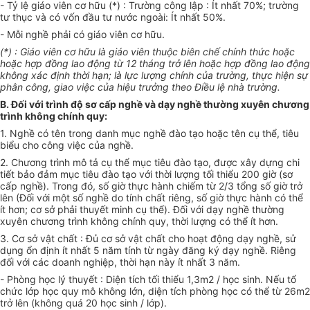
- Tỷ lệ giáo viên cơ hữu (*) : Trường công lập : Ít nhất 70%; trường
tư thục và có vốn đầu tư nước ngoài: Ít nhất 50%.
- Mỗi nghề phải có giáo viên cơ hữu.
(*) : Giáo viên cơ hữu là giáo viên thuộc biên chế chính thức hoặc
hoặc hợp đồng lao động từ 12 tháng trở lên hoặc hợp đồng lao động
không xác định thời hạn; là lực lượng chính của trường, thực hiện sự
phân công, giao việc của hiệu trưởng theo Điều lệ nhà trường.
B. Đối với trình độ sơ cấp nghề và dạy nghề thường xuyên chương
trình không chính quy:
1. Nghề có tên trong danh mục nghề đào tạo hoặc tên cụ thể, tiêu
biểu cho công việc của nghề.
2. Chương trình mô tả cụ thể mục tiêu đào tạo, được xây dựng chi
tiết bảo đảm mục tiêu đào tạo với thời lượng tối thiểu 200 giờ (sơ
cấp nghề). Trong đó, số giờ thực hành chiếm từ 2/3 tổng số giờ trở
lên (Đối với một số nghề do tính chất riêng, số giờ thực hành có thể
ít hơn; cơ sở phải thuyết minh cụ thể). Đối với dạy nghề thường
xuyên chương trình không chính quy, thời lượng có thể ít hơn.
3. Cơ sở vật chất : Đủ cơ sở vật chất cho hoạt động dạy nghề, sử
dụng ổn định ít nhất 5 năm tính từ ngày đăng ký dạy nghề. Riêng
đối với các doanh nghiệp, thời hạn này ít nhất 3 năm.
- Phòng học lý thuyết : Diện tích tối thiểu 1,3m2 / học sinh. Nếu tổ
chức lớp học quy mô không lớn, diện tích phòng học có thể từ 26m2
trở lên (không quá 20 học sinh / lớp).