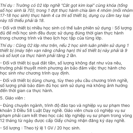
Thí dụ : Trường có 02 lớp nghề “Cắt gọt kim loại” cùng khóa (tổng
số học sinh là 70); trong 1 đợt thực hành chia làm 4 nhóm (mỗi nhóm
17-18 học sinh) thực hành 4 ca thì số thiết bị, dụng cụ cầm tay loại
này tối thiểu phải là 18.
- Đối với thiết bị nhiều học sinh có thể luân phiên sử dụng : Số lượng
đủ để mỗi học sinh đều được sử dụng đúng thời gian thực hành
trong chương trình và theo lịch học tập của từng lớp.
Thí dụ : Cũng 02 lớp như trên, nếu 2 học sinh luân phiên sử dụng 1
thiết bị (máy tiện vạn năng chẳng hạn) thì số thiết bị này phải là 9
và số lượt ca thực hành phải tăng 2 lần.
- Đối với thiết bị quá đắt tiền, số lượng không đạt như vừa nêu,
trường phải thuyết minh phương án bảo đảm việc thực hành cho
học sinh như chương trình quy định.
- Đối với thiết bị dùng chung, tùy theo yêu cầu chương trình nghề,
số lượng phải bảo đảm đủ học sinh sử dụng mà không ảnh hưởng
đến thời gian ca thực hành.
5. Giáo viên :
- Đúng chuyên ngành, trình độ đào tạo và nghiệp vụ sư phạm theo
khoản 3 Điều 58 Luật Dạy nghề. Giáo viên chưa có nghiệp vụ sư
phạm phải cam kết theo học các lớp nghiệp vụ sư phạm trong vòng
12 tháng từ ngày được cấp Giấy chứng nhận đăng ký dạy nghề.
- Số lượng : Theo tỷ lệ 1 GV / 20 học sinh.