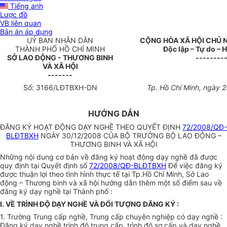
Tiếng anh
Lược đồ
VB liên quan
Bản án áp dụng
UỶ BAN NHÂN DÂN
CỘNG HÒA XÃ HỘI CHỦ 
THÀNH PHỐ HỒ CHÍ MINH
Độc lập – Tự do –
SỞ LAO ĐỘNG - THƯƠNG BINH
--------
VÀ XÃ HỘI
-------
Số: 3166/LĐTBXH-DN
Tp. Hồ Chí Minh, ngày 
HƯỚNG DẪN
ĐĂNG KÝ HOẠT ĐỘNG DẠY NGHỀ THEO QUYẾT ĐỊNH
72/2008/QĐ-
BLĐTBXH
NGÀY 30/12/2008 CỦA BỘ TRƯỞNG BỘ LAO ĐỘNG –
THƯƠNG BINH VÀ XÃ HỘI
Những nội dung cơ bản về đăng ký hoạt động dạy nghề đã được
quy định tại Quyết định số
72/2008/QĐ-BLĐTBXH
Để việc đăng ký
được thuận lợi theo tình hình thực tế tại Tp.Hồ Chí Minh, Sở Lao
động – Thương binh và xã hội hướng dẫn thêm một số điểm sau về
đăng ký dạy nghề tại Thành phố :
I. VỀ TRÌNH ĐỘ DẠY NGHỀ VÀ ĐỐI TƯỢNG ĐĂNG KÝ :
1. Trường Trung cấp nghề, Trung cấp chuyên nghiệp có dạy nghề :
Đăng ký dạy nghề trình độ trung cấp, trình độ sơ cấp và dạy nghề