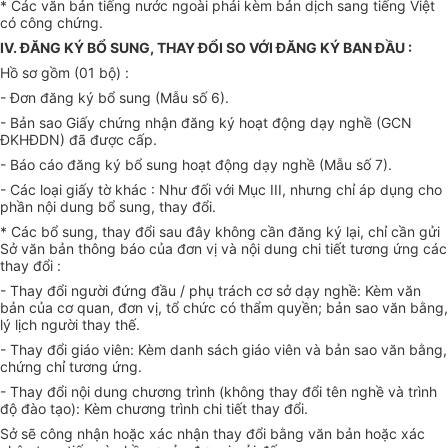
* Các văn bản tiếng nước ngoài phải kèm bản dịch sang tiếng Việt
có công chứng.
IV. ĐĂNG KÝ BỔ SUNG, THAY ĐỔI SO VỚI ĐĂNG KÝ BAN ĐẦU :
Hồ sơ gồm (01 bộ) :
- Đơn đăng ký bổ sung (Mẫu số 6).
- Bản sao Giấy chứng nhận đăng ký hoạt động dạy nghề (GCN
ĐKHĐDN) đã được cấp.
- Báo cáo đăng ký bổ sung hoạt động dạy nghề (Mẫu số 7).
- Các loại giấy tờ khác : Như đối với Mục III, nhưng chỉ áp dụng cho
phần nội dung bổ sung, thay đổi.
* Các bổ sung, thay đổi sau đây không cần đăng ký lại, chỉ cần gửi
Sở văn bản thông báo của đơn vị và nội dung chi tiết tương ứng các
thay đổi :
- Thay đổi người đứng đầu / phụ trách cơ sở dạy nghề: Kèm văn
bản của cơ quan, đơn vị, tổ chức có thẩm quyền; bản sao văn bằng,
lý lịch người thay thế.
- Thay đổi giáo viên: Kèm danh sách giáo viên và bản sao văn bằng,
chứng chỉ tương ứng.
- Thay đổi nội dung chương trình (không thay đổi tên nghề và trình
độ đào tạo): Kèm chương trình chi tiết thay đổi.
Sở sẽ công nhận hoặc xác nhận thay đổi bằng văn bản hoặc xác