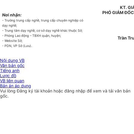
KT. G
PHÓ GIÁM ĐỐ
Nơi nhận:
- Trường trung cấp nghề, trung cấp chuyên nghiệp có
dạy nghề;
- Trung tâm dạy nghề, cơ sở dạy nghề khác thuộc Sở;
- Phòng Lao động – TBXH quận, huyện;
Trần Tr
- Website Sở;
- PDN, VP Sở (Lưu).
Nội dung VB
Văn bản gốc
Tiếng anh
Lược đồ
VB liên quan
Bản án áp dụng
Vui lòng
Đăng ký
tài khoản hoặc
đăng nhập
để xem và tải văn bản
gốc.