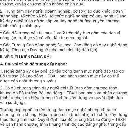
thường xuyên chương trình không chính quy.
2. Trung tâm dạy nghề; doanh nghiệp, cơ sở giáo dục khác, đơn vị
sự nghiệp, tổ chức xã hội, tổ chức nghề nghiệp có dạy nghề : Đăng
ký dạy nghề trình độ sơ cấp và dạy nghề thường xuyên chương
trình không chính quy.
* Các đối tượng nêu tại mục 1 và 2 trên đây bao gồm các đơn vị
công lập, tư thục và có vốn đầu tư nước ngoài.
* Các Trường Cao đẳng nghề; Đại học, Cao đẳng có dạy nghề đăng
ký tại Tổng cục Dạy nghề (cho mọi trình độ đào tạo).
II. VỀ ĐIỀU KIỆN ĐĂNG KÝ :
A. Đối với trình độ trung cấp nghề :
1. Nghề đăng ký dạy phải có tên trong danh mục nghề đào tạo do
Bộ trưởng Bộ Lao động – TBXH ban hành (danh mục này có thể
được cập nhật thường xuyên).
2. Có đủ chương trình dạy nghề chi tiết (bao gồm chương trình
khung do Bộ trưởng Bộ Lao động – TBXH ban hành và phần chương
trình tự chọn do Hiệu trưởng tổ chức xây dựng và quyết định đưa
vào sử dụng).
Trường hợp nghề có tên trong danh mục nghề nhưng chưa có
chương trình khung, Hiệu trưởng chịu trách nhiệm tổ chức xây dựng
theo đúng tinh thần Quyết định của Bộ trưởng Bộ Lao động – TBXH
về ban hành chương trình khung trình độ cao đẳng nghề, trung cấp