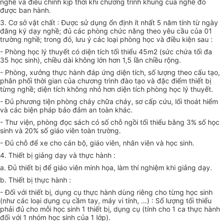
nghề và điều chỉnh kịp thời khi chương trình khung của nghề đó
được ban hành.
3. Cơ sở vật chất : Được sử dụng ổn định ít nhất 5 năm tính từ ngày
đăng ký dạy nghề; đủ các phòng chức năng theo yêu cầu của 01
trường nghề; trong đó, lưu ý các loại phòng học và điều kiện sau :
- Phòng học lý thuyết có diện tích tối thiểu 45m2 (sức chứa tối đa
35 học sinh), chiều dài không lớn hơn 1,5 lần chiều rộng.
- Phòng, xưởng thực hành đáp ứng diện tích, số lượng theo cấu tạo,
phân phối thời gian của chương trình đào tạo và đặc điểm thiết bị
từng nghề; diện tích không nhỏ hơn diện tích phòng học lý thuyết.
- Đủ phương tiện phòng cháy chữa cháy, sơ cấp cứu, lối thoát hiểm
và các biện pháp bảo đảm an toàn khác.
- Thư viện, phòng đọc sách có số chỗ ngồi tối thiểu bằng 3% số học
sinh và 20% số giáo viên toàn trường.
- Đủ chỗ để xe cho cán bộ, giáo viên, nhân viên và học sinh.
4. Thiết bị giảng dạy và thực hành :
a. Đủ thiết bị để giáo viên minh họa, làm thí nghiệm khi giảng dạy.
b. Thiết bị thực hành :
- Đối với thiết bị, dụng cụ thực hành dùng riêng cho từng học sinh
(như các loại dụng cụ cầm tay, máy vi tính, …) : Số lượng tối thiểu
phải đủ cho mỗi học sinh 1 thiết bị, dụng cụ (tính cho 1 ca thực hành
đối với 1 nhóm học sinh của 1 lớp).