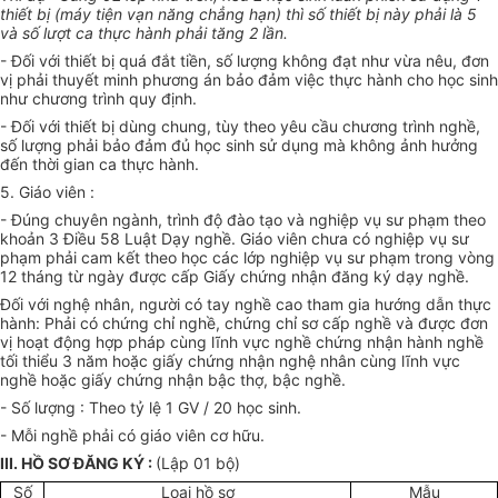
thiết bị (máy tiện vạn năng chẳng hạn) thì số thiết bị này phải là 5
và số lượt ca thực hành phải tăng 2 lần.
- Đối với thiết bị quá đắt tiền, số lượng không đạt như vừa nêu, đơn
vị phải thuyết minh phương án bảo đảm việc thực hành cho học sinh
như chương trình quy định.
- Đối với thiết bị dùng chung, tùy theo yêu cầu chương trình nghề,
số lượng phải bảo đảm đủ học sinh sử dụng mà không ảnh hưởng
đến thời gian ca thực hành.
5. Giáo viên :
- Đúng chuyên ngành, trình độ đào tạo và nghiệp vụ sư phạm theo
khoản 3 Điều 58 Luật Dạy nghề. Giáo viên chưa có nghiệp vụ sư
phạm phải cam kết theo học các lớp nghiệp vụ sư phạm trong vòng
12 tháng từ ngày được cấp Giấy chứng nhận đăng ký dạy nghề.
Đối với nghệ nhân, người có tay nghề cao tham gia hướng dẫn thực
hành: Phải có chứng chỉ nghề, chứng chỉ sơ cấp nghề và được đơn
vị hoạt động hợp pháp cùng lĩnh vực nghề chứng nhận hành nghề
tối thiểu 3 năm hoặc giấy chứng nhận nghệ nhân cùng lĩnh vực
nghề hoặc giấy chứng nhận bậc thợ, bậc nghề.
- Số lượng : Theo tỷ lệ 1 GV / 20 học sinh.
- Mỗi nghề phải có giáo viên cơ hữu.
III. HỒ SƠ ĐĂNG KÝ :
(Lập 01 bộ)
Số
Loại hồ sơ
Mẫu