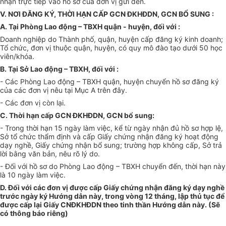
nhận trực tiếp vào hồ sơ của đơn vị gửi đến.
V. NƠI ĐĂNG KÝ, THỜI HẠN CẤP GCN ĐKHĐDN, GCN BỔ SUNG :
A. Tại Phòng Lao động – TBXH quận - huyện, đối với :
Doanh nghiệp do Thành phố, quận, huyện cấp đăng ký kinh doanh;
Tổ chức, đơn vị thuộc quận, huyện, có quy mô đào tạo dưới 50 học
viên/khóa.
B. Tại Sở Lao động – TBXH, đối với :
- Các Phòng Lao động – TBXH quận, huyện chuyển hồ sơ đăng ký
của các đơn vị nêu tại Mục A trên đây.
- Các đơn vị còn lại.
C. Thời hạn cấp GCN ĐKHĐDN, GCN bổ sung:
- Trong thời hạn 15 ngày làm việc, kể từ ngày nhận đủ hồ sơ hợp lệ,
Sở tổ chức thẩm định và cấp Giấy chứng nhận đăng ký hoạt động
dạy nghề, Giấy chứng nhận bổ sung; trường hợp không cấp, Sở trả
lời bằng văn bản, nêu rõ lý do.
- Đối với hồ sơ do Phòng Lao động – TBXH chuyển đến, thời hạn này
là 10 ngày làm việc.
D. Đối với các đơn vị được cấp Giấy chứng nhận đăng ký dạy nghề
trước ngày ký Hướng dẫn này, trong vòng 12 tháng, lập thủ tục để
được cấp lại Giấy CNĐKHĐDN theo tinh thần Hướng dẫn này. (Sẽ
có thông báo riêng)