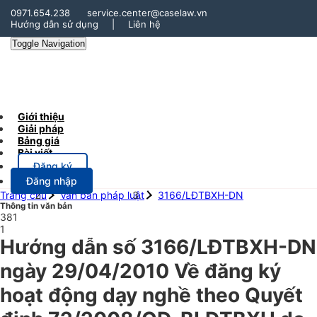
0971.654.238
service.center@caselaw.vn
Hướng dẫn sử dụng
|
Liên hệ
Toggle Navigation
Giới thiệu
Giải pháp
Bảng giá
Bài viết
Đăng ký
Đăng nhập
Trang chủ
Văn bản pháp luật
3166/LĐTBXH-DN
Thông tin văn bản
381
1
Hướng dẫn số 3166/LĐTBXH-DN
ngày 29/04/2010 Về đăng ký
hoạt động dạy nghề theo Quyết