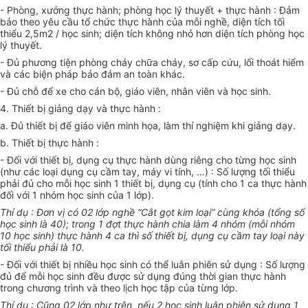
- Phòng, xưởng thực hành; phòng học lý thuyết + thực hành : Đảm
bảo theo yêu cầu tổ chức thực hành của mỗi nghề, diện tích tối
thiểu 2,5m2 / học sinh; diện tích không nhỏ hơn diện tích phòng học
lý thuyết.
- Đủ phương tiện phòng cháy chữa cháy, sơ cấp cứu, lối thoát hiểm
và các biện pháp bảo đảm an toàn khác.
- Đủ chỗ để xe cho cán bộ, giáo viên, nhân viên và học sinh.
4. Thiết bị giảng dạy và thực hành :
a. Đủ thiết bị để giáo viên minh họa, làm thí nghiệm khi giảng dạy.
b. Thiết bị thực hành :
- Đối với thiết bị, dụng cụ thực hành dùng riêng cho từng học sinh
(như các loại dụng cụ cầm tay, máy vi tính, …) : Số lượng tối thiểu
phải đủ cho mỗi học sinh 1 thiết bị, dụng cụ (tính cho 1 ca thực hành
đối với 1 nhóm học sinh của 1 lớp).
Thí dụ : Đơn vị có 02 lớp nghề “Cắt gọt kim loại” cùng khóa (tổng số
học sinh là 40); trong 1 đợt thực hành chia làm 4 nhóm (mỗi nhóm
10 học sinh) thực hành 4 ca thì số thiết bị, dụng cụ cầm tay loại này
tối thiểu phải là 10.
- Đối với thiết bị nhiều học sinh có thể luân phiên sử dụng : Số lượng
đủ để mỗi học sinh đều được sử dụng đúng thời gian thực hành
trong chương trình và theo lịch học tập của từng lớp.
Thí dụ : Cũng 02 lớp như trên, nếu 2 học sinh luân phiên sử dụng 1