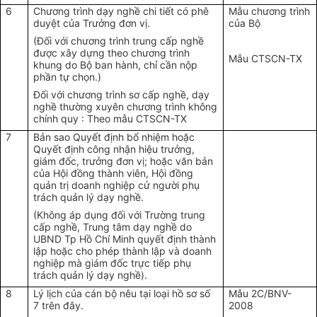
6
Chương trình dạy nghề chi tiết có phê
Mẫu chương trình
duyệt của Trưởng đơn vị.
của Bộ
(Đối với chương trình trung cấp nghề
được xây dựng theo chương trình
Mẫu CTSCN-TX
khung do Bộ ban hành, chỉ cần nộp
phần tự chọn.)
Đối với chương trình sơ cấp nghề, dạy
nghề thường xuyên chương trình không
chính quy : Theo mẫu CTSCN-TX
7
Bản sao Quyết định bổ nhiệm hoặc
Quyết định công nhận hiệu trưởng,
giám đốc, trưởng đơn vị; hoặc văn bản
của Hội đồng thành viên, Hội đồng
quản trị doanh nghiệp cử người phụ
trách quản lý dạy nghề.
(Không áp dụng đối với Trường trung
cấp nghề, Trung tâm dạy nghề do
UBND Tp Hồ Chí Minh quyết định thành
lập hoặc cho phép thành lập và doanh
nghiệp mà giám đốc trực tiếp phụ
trách quản lý dạy nghề).
8
Lý lịch của cán bộ nêu tại loại hồ sơ số
Mẫu 2C/BNV-
7 trên đây.
2008