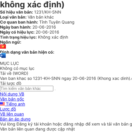
không xác định)
Số hiệu văn bản:
1231/KH-SNN
Loại văn bản:
Văn bản khác
Cơ quan ban hành:
Tỉnh Tuyên Quang
Ngày ban hành:
20-06-2016
Ngày có hiệu lực:
20-06-2016
Không xác định
Tình trạng hiệu lực:
Ngôn ngữ:
Định dạng văn bản hiện có:
MỤC LỤC
Không có mục lục
Tải về (WORD)
Van ban khac so 1231-KH-SNN ngay 20-06-2016 (Khong xac dinh)
Tải lược đồ
Nội dung VB
Văn bản gốc
Tiếng anh
Lược đồ
VB liên quan
Bản án áp dụng
Vui lòng
Đăng ký
tài khoản hoặc
đăng nhập
để xem và tải văn bản 
Văn bản liên quan đang được cập nhật