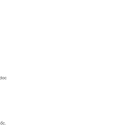
.doc
gốc.