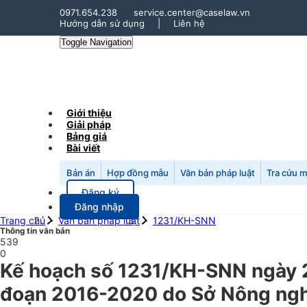
0971.654.238
service.center@caselaw.vn
Hướng dẫn sử dụng
|
Liên hệ
Toggle Navigation
Giới thiệu
Giải pháp
Bảng giá
Bài viết
Bản án
Hợp đồng mẫu
Văn bản pháp luật
Tra cứu 
Đăng ký
Đăng nhập
Trang chủ
Văn bản pháp luật
1231/KH-SNN
Thông tin văn bản
539
0
Kế hoạch số 1231/KH-SNN ngày 2
đoạn 2016-2020 do Sở Nông nghiệ