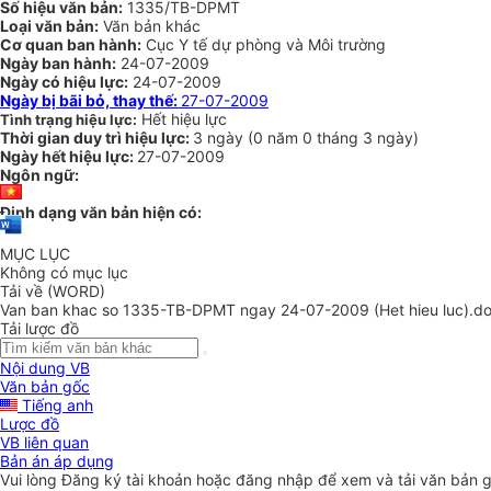
Số hiệu văn bản:
1335/TB-DPMT
Loại văn bản:
Văn bản khác
Cơ quan ban hành:
Cục Y tế dự phòng và Môi trường
Ngày ban hành:
24-07-2009
Ngày có hiệu lực:
24-07-2009
Ngày bị bãi bỏ, thay thế:
27-07-2009
Hết hiệu lực
Tình trạng hiệu lực:
Thời gian duy trì hiệu lực:
3 ngày
(
0 năm
0 tháng
3 ngày
)
Ngày hết hiệu lực:
27-07-2009
Ngôn ngữ:
Định dạng văn bản hiện có:
MỤC LỤC
Không có mục lục
Tải về (WORD)
Van ban khac so 1335-TB-DPMT ngay 24-07-2009 (Het hieu luc).d
Tải lược đồ
Nội dung VB
Văn bản gốc
Tiếng anh
Lược đồ
VB liên quan
Bản án áp dụng
Vui lòng
Đăng ký
tài khoản hoặc
đăng nhập
để xem và tải văn bản 