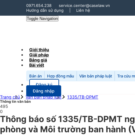
0971.654.238
service.center@caselaw.vn
Hướng dẫn sử dụng
|
Liên hệ
Toggle Navigation
Giới thiệu
Giải pháp
Bảng giá
Bài viết
Bản án
Hợp đồng mẫu
Văn bản pháp luật
Tra cứu 
Đăng ký
Đăng nhập
Trang chủ
Văn bản pháp luật
1335/TB-DPMT
Thông tin văn bản
495
0
Thông báo số 1335/TB-DPMT ngà
phòng và Môi trường ban hành (V