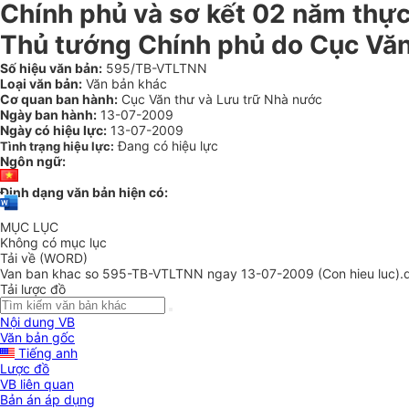
Chính phủ và sơ kết 02 năm thự
Thủ tướng Chính phủ do Cục Văn
Số hiệu văn bản:
595/TB-VTLTNN
Loại văn bản:
Văn bản khác
Cơ quan ban hành:
Cục Văn thư và Lưu trữ Nhà nước
Ngày ban hành:
13-07-2009
Ngày có hiệu lực:
13-07-2009
Đang có hiệu lực
Tình trạng hiệu lực:
Ngôn ngữ:
Định dạng văn bản hiện có:
MỤC LỤC
Không có mục lục
Tải về (WORD)
Van ban khac so 595-TB-VTLTNN ngay 13-07-2009 (Con hieu luc).
Tải lược đồ
Nội dung VB
Văn bản gốc
Tiếng anh
Lược đồ
VB liên quan
Bản án áp dụng