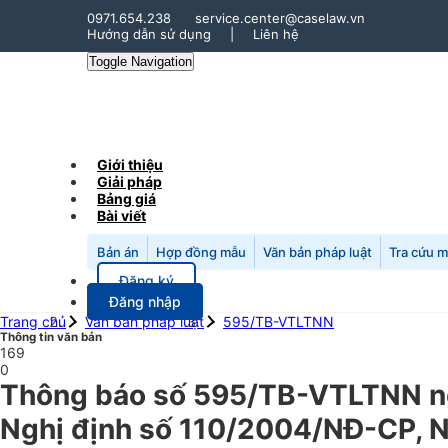
0971.654.238
service.center@caselaw.vn
Hướng dẫn sử dụng
|
Liên hệ
Toggle Navigation
Giới thiệu
Giải pháp
Bảng giá
Bài viết
Bản án
Hợp đồng mẫu
Văn bản pháp luật
Tra cứu 
Đăng ký
Đăng nhập
Trang chủ
Văn bản pháp luật
595/TB-VTLTNN
Thông tin văn bản
169
0
Thông báo số 595/TB-VTLTNN ngà
Nghị định số 110/2004/NĐ-CP, 