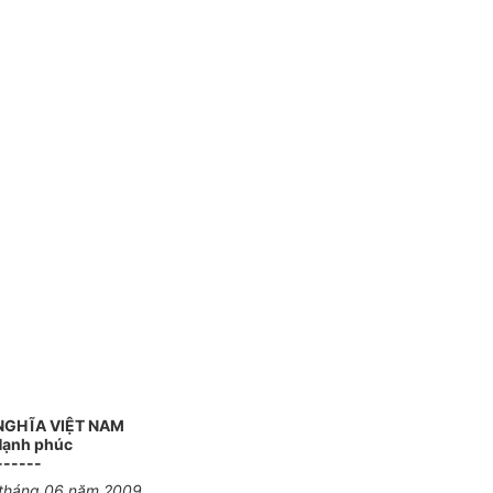
NGHĨA VIỆT NAM
 Hạnh phúc
------
 tháng 06 năm 2009