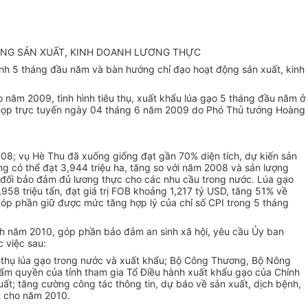
ỘNG SẢN XUẤT, KINH DOANH LƯƠNG THỰC
nh 5 tháng đầu năm và bàn hướng chỉ đạo hoạt động sản xuất, kinh
 năm 2009, tình hình tiêu thụ, xuất khẩu lúa gạo 5 tháng đầu năm ở
c họp trực tuyến ngày 04 tháng 6 năm 2009 do Phó Thủ tướng Hoàng
008; vụ Hè Thu đã xuống giống đạt gần 70% diện tích, dự kiến sản
ng có thể đạt 3,944 triệu ha, tăng so với năm 2008 và sản lượng
n đối bảo đảm đủ lương thực cho các nhu cầu trong nước. Lúa gạo
958 triệu tấn, đạt giá trị FOB khoảng 1,217 tỷ USD, tăng 51% về
óp phần giữ được mức tăng hợp lý của chỉ số CPI trong 5 tháng
ạch năm 2010, góp phần bảo đảm an sinh xã hội, yêu cầu Ủy ban
c việc sau:
u thụ lúa gạo trong nước và xuất khẩu; Bộ Công Thương, Bộ Nông
thẩm quyền của tỉnh tham gia Tổ Điều hành xuất khẩu gạo của Chính
uất; tăng cường công tác thông tin, dự báo về sản xuất, dịch bệnh,
ất cho năm 2010.