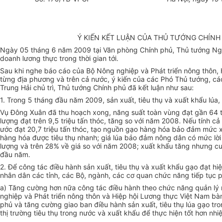
Ý KIẾN KẾT LUẬN CỦA THỦ TƯỚNG CHÍN
Ngày 05 tháng 6 năm 2009 tại Văn phòng Chính phủ, Thủ tướng Nguy
doanh lương thực trong thời gian tới.
Sau khi nghe báo cáo của Bộ Nông nghiệp và Phát triển nông thôn, 
từng địa phương và trên cả nước, ý kiến của các Phó Thủ tướng, c
Trung Hải chủ trì, Thủ tướng Chính phủ đã kết luận như sau:
1. Trong 5 tháng đầu năm 2009, sản xuất, tiêu thụ và xuất khẩu lúa
Vụ Đông Xuân đã thu hoạch xong, năng suất toàn vùng đạt gần 64 tạ
lượng đạt trên 9,5 triệu tấn thóc, tăng so với năm 2008. Nếu tính 
ước đạt 20,7 triệu tấn thóc, tạo nguồn gạo hàng hóa bảo đảm mức x
hàng hóa được tiêu thụ nhanh; giá lúa bảo đảm nông dân có mức lời 
lượng và trên 28% về giá so với năm 2008; xuất khẩu tăng nhưng c
đầu năm.
2. Để công tác điều hành sản xuất, tiêu thụ và xuất khẩu gạo đạt 
nhân dân các tỉnh, các Bộ, ngành, các cơ quan chức năng tiếp tục p
a) Tăng cường hơn nữa công tác điều hành theo chức năng quản lý 
nghiệp và Phát triển nông thôn và Hiệp hội Lương thực Việt Nam bà
phủ và tăng cường giao ban điều hành sản xuất, tiêu thụ lúa gạo tro
thị trường tiêu thụ trong nước và xuất khẩu để thực hiện tốt hơn n