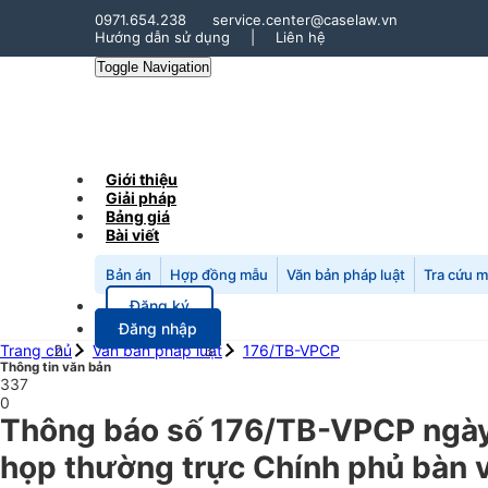
0971.654.238
service.center@caselaw.vn
Hướng dẫn sử dụng
|
Liên hệ
Toggle Navigation
Giới thiệu
Giải pháp
Bảng giá
Bài viết
Bản án
Hợp đồng mẫu
Văn bản pháp luật
Tra cứu 
Đăng ký
Đăng nhập
Trang chủ
Văn bản pháp luật
176/TB-VPCP
Thông tin văn bản
337
0
Thông báo số 176/TB-VPCP ngày 
họp thường trực Chính phủ bàn v