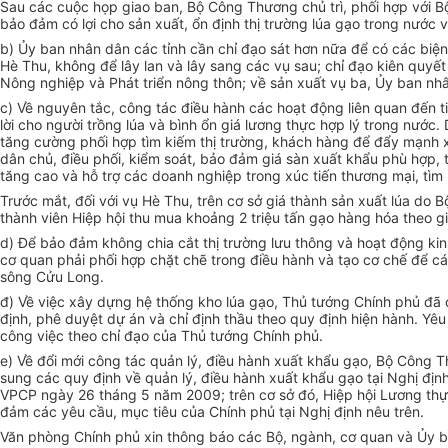
Sau các cuộc họp giao ban, Bộ Công Thương chủ trì, phối hợp với B
bảo đảm có lợi cho sản xuất, ổn định thị trường lúa gạo trong nước 
b) Ủy ban nhân dân các tỉnh cần chỉ đạo sát hơn nữa để có các biện
Hè Thu, không để lây lan và lây sang các vụ sau; chỉ đạo kiên qu
Nông nghiệp và Phát triển nông thôn; về sản xuất vụ ba, Ủy ban nhâ
c) Về nguyên tắc, công tác điều hành các hoạt động liên quan đến t
lời cho người trồng lúa và bình ổn giá lương thực hợp lý trong nướ
tăng cường phối hợp tìm kiếm thị trường, khách hàng để đẩy mạnh x
dân chủ, điều phối, kiểm soát, bảo đảm giá sàn xuất khẩu phù hợp, 
tăng cao và hỗ trợ các doanh nghiệp trong xúc tiến thương mại, tìm 
Trước mắt, đối với vụ Hè Thu, trên cơ sở giá thành sản xuất lúa do
thành viên Hiệp hội thu mua khoảng 2 triệu tấn gạo hàng hóa theo g
d) Để bảo đảm không chia cắt thị trường lưu thông và hoạt động ki
cơ quan phải phối hợp chặt chẽ trong điều hành và tạo cơ chế để c
sông Cửu Long.
đ) Về việc xây dựng hệ thống kho lúa gạo, Thủ tướng Chính phủ đã
định, phê duyệt dự án và chỉ định thầu theo quy định hiện hành. Yê
công việc theo chỉ đạo của Thủ tướng Chính phủ.
e) Về đổi mới công tác quản lý, điều hành xuất khẩu gạo, Bộ Công 
sung các quy định về quản lý, điều hành xuất khẩu gạo tại Nghị địn
VPCP ngày 26 tháng 5 năm 2009; trên cơ sở đó, Hiệp hội Lương thực
đảm các yêu cầu, mục tiêu của Chính phủ tại Nghị định nêu trên.
Văn phòng Chính phủ xin thông báo các Bộ, ngành, cơ quan và Ủy ban