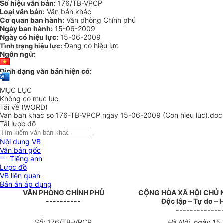
Số hiệu văn bản:
176/TB-VPCP
Loại văn bản:
Văn bản khác
Cơ quan ban hành:
Văn phòng Chính phủ
Ngày ban hành:
15-06-2009
Ngày có hiệu lực:
15-06-2009
Đang có hiệu lực
Tình trạng hiệu lực:
Ngôn ngữ:
Định dạng văn bản hiện có:
MỤC LỤC
Không có mục lục
Tải về (WORD)
Van ban khac so 176-TB-VPCP ngay 15-06-2009 (Con hieu luc).doc
Tải lược đồ
Nội dung VB
Văn bản gốc
Tiếng anh
Lược đồ
VB liên quan
Bản án áp dụng
VĂN PHÒNG CHÍNH PHỦ
CỘNG HÒA XÃ HỘI CHỦ 
----------
Độc lập – Tự do –
-------------
Số: 176/TB-VPCP
Hà Nội, ngày 15