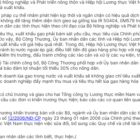
ộ Nông nghiệp và Phát triển nông thôn và Hiệp hội Lương thực Việt 
và xuất khẩu.
 pháp cụ thể nhằm phát hiện kịp thời và ngăn chặn có hiệu quả dịch 
yết không để tăng thêm diện tích gieo sạ giống lúa IR 50404, 0M57
n dân các tỉnh thực hiện theo chỉ đạo của Bộ Nông nghiệp và Phát t
iêu thụ, xuất khẩu gạo phải bám sát yêu cầu, mục tiêu của Chính ph
c. Do vậy, Bộ Công Thương, Ủy ban nhân dân các tỉnh và Hiệp hội Lư
uất khẩu với giá hiệu quả nhất. Trong đó, Hiệp hội Lương thực Việt
tránh bị nước ngoài ép giá; điều tiết tiến độ giao hàng phù hợp với
kiếm thị trường, đấu tranh chống các rào cản và xử lý các vụ kiện, 
 Bộ Tài chính công bố, Bộ Công Thương phối hợp với Ủy ban nhân dân
iá bảo đảm lợi nhuận tối thiểu 30% cho nông dân.
nh doanh lúa gạo trong nước và xuất khẩu sẽ không giao chỉ tiêu xu
ác doanh nghiệp đẩy mạnh thu mua và tiêu thụ hết lúa gạo hàng hóa
 có chủ trương và giao cho hai Tổng công ty Lương thực miền Nam v
u cầu các đơn vị khẩn trương thực hiện; báo cáo các cơ quan liên qu
Thương khẩn trương bàn với các Bộ, ngành và Ủy ban nhân dân các tỉ
h số
12/2006/NĐ-CP
ngày 23 tháng 01 năm 2006 của Chính phủ theo
 Việt Nam thực hiện việc sửa đổi, bổ sung các Quy chế và chế tài l
 nhân dân các tỉnh biết, thực hiện./.