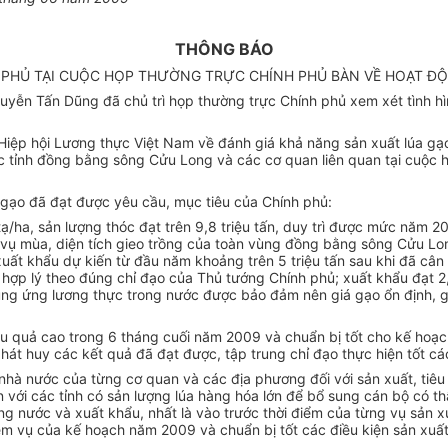
THÔNG BÁO
H PHỦ TẠI CUỘC HỌP THƯỜNG TRỰC CHÍNH PHỦ BÀN VỀ HOẠT Đ
ễn Tấn Dũng đã chủ trì họp thường trực Chính phủ xem xét tình hì
Hiệp hội Lương thực Việt Nam về đánh giá khả năng sản xuất lúa gạo
ác tỉnh đồng bằng sông Cửu Long và các cơ quan liên quan tại cuộ
, gạo đã đạt được yêu cầu, mục tiêu của Chính phủ:
/ha, sản lượng thóc đạt trên 9,8 triệu tấn, duy trì được mức năm 2
cả vụ mùa, diện tích gieo trồng của toàn vùng đồng bằng sông Cửu Lo
uất khẩu dự kiến từ đầu năm khoảng trên 5 triệu tấn sau khi đã câ
hợp lý theo đúng chỉ đạo của Thủ tướng Chính phủ; xuất khẩu đạt 2,
ung ứng lương thực trong nước được bảo đảm nên giá gạo ổn định, g
hiệu quả cao trong 6 tháng cuối năm 2009 và chuẩn bị tốt cho kế ho
hát huy các kết quả đã đạt được, tập trung chỉ đạo thực hiện tốt cá
nhà nước của từng cơ quan và các địa phương đối với sản xuất, tiê
n với các tỉnh có sản lượng lúa hàng hóa lớn để bổ sung cán bộ có 
ng nước và xuất khẩu, nhất là vào trước thời điểm của từng vụ sản x
hiệm vụ của kế hoạch năm 2009 và chuẩn bị tốt các điều kiện sản xu