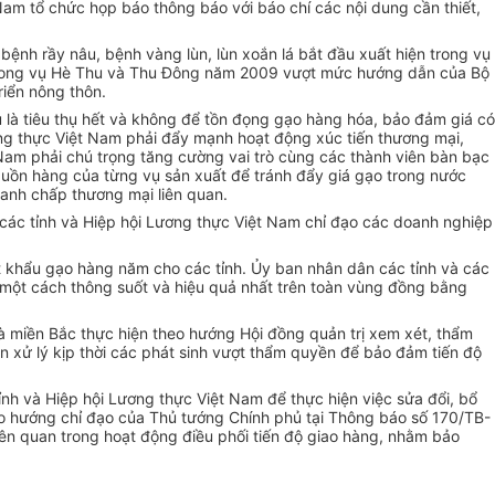
Nam tổ chức họp báo thông báo với báo chí các nội dung cần thiết,
bệnh rầy nâu, bệnh vàng lùn, lùn xoắn lá bắt đầu xuất hiện trong vụ
9 trong vụ Hè Thu và Thu Đông năm 2009 vượt mức hướng dẫn của Bộ
riển nông thôn.
ủ là tiêu thụ hết và không để tồn đọng gạo hàng hóa, bảo đảm giá có
ơng thực Việt Nam phải đẩy mạnh hoạt động xúc tiến thương mại,
 Nam phải chú trọng tăng cường vai trò cùng các thành viên bàn bạc
 nguồn hàng của từng vụ sản xuất để tránh đẩy giá gạo trong nước
tranh chấp thương mại liên quan.
 các tỉnh và Hiệp hội Lương thực Việt Nam chỉ đạo các doanh nghiệp
ất khẩu gạo hàng năm cho các tỉnh. Ủy ban nhân dân các tỉnh và các
 một cách thông suốt và hiệu quả nhất trên toàn vùng đồng bằng
à miền Bắc thực hiện theo hướng Hội đồng quản trị xem xét, thẩm
an xử lý kịp thời các phát sinh vượt thẩm quyền để bảo đảm tiến độ
nh và Hiệp hội Lương thực Việt Nam để thực hiện việc sửa đổi, bổ
 hướng chỉ đạo của Thủ tướng Chính phủ tại Thông báo số 170/TB-
iên quan trong hoạt động điều phối tiến độ giao hàng, nhằm bảo