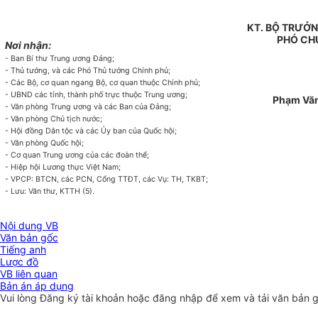
KT. BỘ TRƯỞN
PHÓ CH
Nơi nhận:
- Ban Bí thư Trung ương Đảng;
- Thủ tướng, và các Phó Thủ tướng Chính phủ;
- Các Bộ, cơ quan ngang Bộ, cơ quan thuộc Chính phủ;
- UBND các tỉnh, thành phố trực thuộc Trung ương;
Phạm Vă
- Văn phòng Trung ương và các Ban của Đảng;
- Văn phòng Chủ tịch nước;
- Hội đồng Dân tộc và các Ủy ban của Quốc hội;
- Văn phòng Quốc hội;
- Cơ quan Trung ương của các đoàn thể;
- Hiệp hội Lương thực Việt Nam;
- VPCP: BTCN, các PCN, Cổng TTĐT, các Vụ: TH, TKBT;
- Lưu: Văn thư, KTTH (5).
Nội dung VB
Văn bản gốc
Tiếng anh
Lược đồ
VB liên quan
Bản án áp dụng
Vui lòng
Đăng ký
tài khoản hoặc
đăng nhập
để xem và tải văn bản 