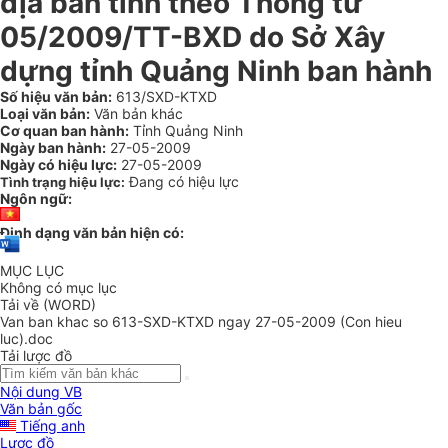
địa bàn tỉnh theo Thông tư
05/2009/TT-BXD do Sở Xây
dựng tỉnh Quảng Ninh ban hành
Số hiệu văn bản:
613/SXD-KTXD
Loại văn bản:
Văn bản khác
Cơ quan ban hành:
Tỉnh Quảng Ninh
Ngày ban hành:
27-05-2009
Ngày có hiệu lực:
27-05-2009
Đang có hiệu lực
Tình trạng hiệu lực:
Ngôn ngữ:
Định dạng văn bản hiện có:
MỤC LỤC
Không có mục lục
Tải về (WORD)
Van ban khac so 613-SXD-KTXD ngay 27-05-2009 (Con hieu
luc).doc
Tải lược đồ
Nội dung VB
Văn bản gốc
Tiếng anh
Lược đồ