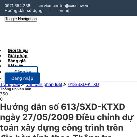
0971.654.238
service.center@caselaw.vn
Hướng dẫn sử dụng
|
Liên hệ
Toggle Navigation
Giới thiệu
Giải pháp
Bảng giá
Bài viết
Đăng ký
Đăng nhập
Trang chủ
Văn bản pháp luật
613/SXD-KTXD
Thông tin văn bản
750
0
Hướng dẫn số 613/SXD-KTXD
ngày 27/05/2009 Điều chỉnh dự
toán xây dựng công trình trên