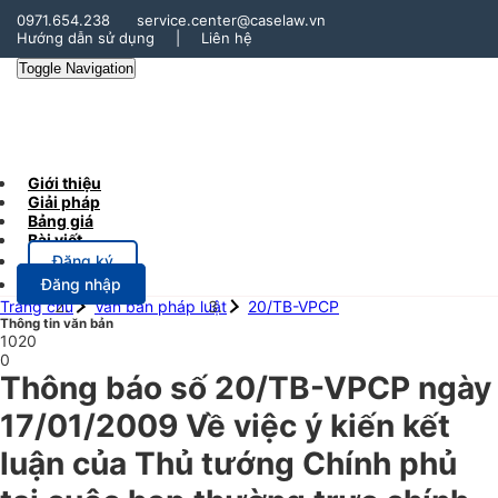
0971.654.238
service.center@caselaw.vn
Hướng dẫn sử dụng
|
Liên hệ
Toggle Navigation
Giới thiệu
Giải pháp
Bảng giá
Bài viết
Đăng ký
Đăng nhập
Trang chủ
Văn bản pháp luật
20/TB-VPCP
Thông tin văn bản
1020
0
Thông báo số 20/TB-VPCP ngày
17/01/2009 Về việc ý kiến kết
luận của Thủ tướng Chính phủ