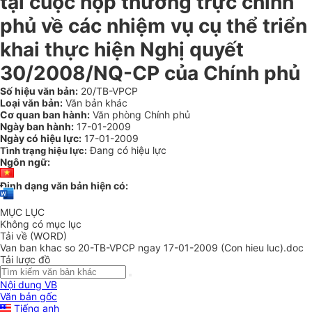
tại cuộc họp thường trực chính
phủ về các nhiệm vụ cụ thể triển
khai thực hiện Nghị quyết
30/2008/NQ-CP của Chính phủ
Số hiệu văn bản:
20/TB-VPCP
Loại văn bản:
Văn bản khác
Cơ quan ban hành:
Văn phòng Chính phủ
Ngày ban hành:
17-01-2009
Ngày có hiệu lực:
17-01-2009
Đang có hiệu lực
Tình trạng hiệu lực:
Ngôn ngữ:
Định dạng văn bản hiện có:
MỤC LỤC
Không có mục lục
Tải về (WORD)
Van ban khac so 20-TB-VPCP ngay 17-01-2009 (Con hieu luc).doc
Tải lược đồ
Nội dung VB
Văn bản gốc
Tiếng anh