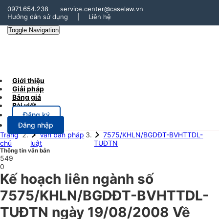
0971.654.238
service.center@caselaw.vn
Hướng dẫn sử dụng
|
Liên hệ
Toggle Navigation
Giới thiệu
Giải pháp
Bảng giá
Bài viết
Đăng ký
Đăng nhập
Trang
Văn bản pháp
7575/KHLN/BGDĐT-BVHTTDL-
chủ
luật
TUĐTN
Thông tin văn bản
549
0
Kế hoạch liên ngành số
7575/KHLN/BGDĐT-BVHTTDL-
TUĐTN ngày 19/08/2008 Về