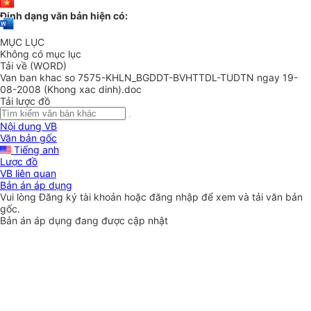
Định dạng văn bản hiện có:
MỤC LỤC
Không có mục lục
Tải về (WORD)
Van ban khac so 7575-KHLN_BGDDT-BVHTTDL-TUDTN ngay 19-
08-2008 (Khong xac dinh).doc
Tải lược đồ
Nội dung VB
Văn bản gốc
Tiếng anh
Lược đồ
VB liên quan
Bản án áp dụng
Vui lòng
Đăng ký
tài khoản hoặc
đăng nhập
để xem và tải văn bản
gốc.
Bản án áp dụng đang được cập nhật