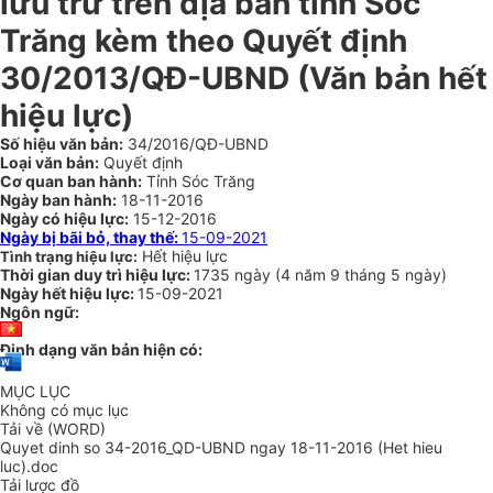
lưu trữ trên địa bàn tỉnh Sóc
Trăng kèm theo Quyết định
30/2013/QĐ-UBND
(Văn bản hết
hiệu lực)
Số hiệu văn bản:
34/2016/QĐ-UBND
Loại văn bản:
Quyết định
Cơ quan ban hành:
Tỉnh Sóc Trăng
Ngày ban hành:
18-11-2016
Ngày có hiệu lực:
15-12-2016
Ngày bị bãi bỏ, thay thế:
15-09-2021
Hết hiệu lực
Tình trạng hiệu lực:
Thời gian duy trì hiệu lực:
1735 ngày
(
4 năm
9 tháng
5 ngày
)
Ngày hết hiệu lực:
15-09-2021
Ngôn ngữ:
Định dạng văn bản hiện có:
MỤC LỤC
Không có mục lục
Tải về (WORD)
Quyet dinh so 34-2016_QD-UBND ngay 18-11-2016 (Het hieu
luc).doc
Tải lược đồ