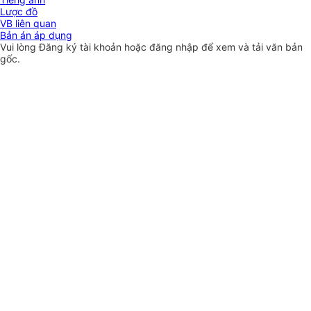
Lược đồ
VB liên quan
Bản án áp dụng
Vui lòng
Đăng ký
tài khoản hoặc
đăng nhập
để xem và tải văn bản
gốc.