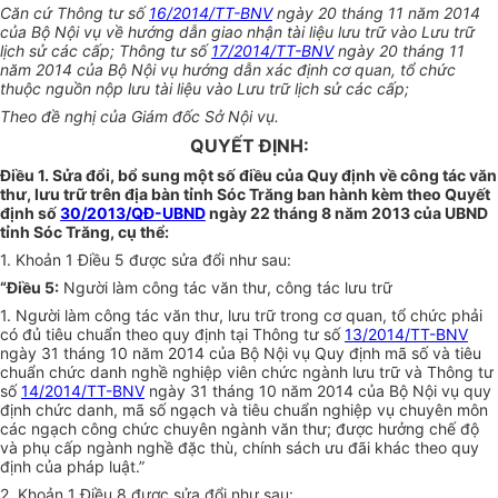
Căn cứ Thông tư s
ố
16/2014/TT-BNV
ngày 20 tháng 11 năm 2014
của Bộ Nội vụ về hướng dẫn giao nhận tài liệu lưu trữ vào Lưu trữ
lịch sử các cấp
;
Thông tư s
ố
17/2014/TT-BNV
ngày 20 tháng 11
năm 2014 của Bộ Nội vụ hướng d
ẫ
n xác định cơ quan, t
ổ
chức
thuộc ngu
ồ
n nộp lưu tài
l
iệu vào Lưu trữ lịch sử các cấp;
Theo đề nghị của Giám đốc Sở Nội vụ.
QUYẾT ĐỊNH:
Điều 1. Sửa đổi, bổ sung một số điều của Quy định về công tác văn
thư, lưu trữ trên địa bàn tỉnh Sóc Trăng ban hành kèm theo Quyết
định số
30/2013/QĐ-UBND
ngày 22 tháng 8 năm 2013 của UBND
tỉnh Sóc Trăng, cụ thể:
1. Khoản 1 Điều 5 được sửa đổi như sau:
“Điều 5
:
Người làm công tác văn thư, công tác lưu trữ
1. Người làm công tá
c
văn thư, lưu trữ trong cơ quan, tổ chức phải
có đủ tiêu chuẩn theo quy định tại Thông tư số
13/2014/TT-BNV
ngày 31 tháng 10
năm 2014 của Bộ Nội vụ Quy định mã số và tiêu
chuẩn chức danh nghề nghiệp
viên chức ngành lưu trữ và Thông tư
số
14/2014/TT-BNV
ngày 31 tháng 10 năm 2014 của Bộ Nội vụ quy
định chức danh, mã số ngạch và tiêu chuẩn nghiệp vụ c
huyên
môn
các ngạch công chức chuyên ngành văn thư; được hưởng chế độ
và phụ cấp ngành nghề đặc thù, chính sách ưu đãi khác theo quy
định của pháp luật.”
2. Khoản 1 Điều 8 được sửa đổi như sau: