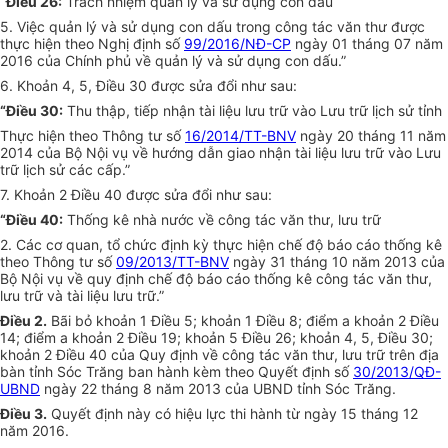
“Điều 26:
Trách nhiệm quản lý và sử dụng con dấu
5. Việc quản lý và sử dụng con dấu trong công tác văn thư được
thực hiện theo Nghị định số
99/2016/NĐ-CP
ngày 01 tháng 07 năm
2016 của Chính phủ về quản lý và sử dụng con dấu.”
6. Khoản 4, 5, Điều 30 được sửa đổi như sau:
“Điều 30:
Thu thập, tiếp nhận tài liệu lưu trữ vào Lưu trữ lịch sử tỉnh
Thực hiện theo Thông tư số
16/2014/TT-BNV
ngày 20 tháng 11 năm
2014 của Bộ Nội vụ về hướng dẫn giao nhận tài liệu lưu trữ vào Lưu
trữ lịch sử các cấp.”
7. Khoản 2 Điều 40 được sửa đổi như sau:
“Điều 40:
Thống kê nhà nước về công tác văn thư, lưu trữ
2. Các cơ quan, tổ chức định kỳ thực hiện chế độ báo cáo thống kê
theo Thông tư số
09/2013/TT-BNV
ngày 31 tháng 10 năm 2013 của
Bộ Nội vụ về quy định chế độ báo cáo thống kê công tác văn thư,
lưu trữ và tài liệu lưu trữ.”
Điều 2.
Bãi bỏ khoản 1 Điều 5; khoản 1 Điều 8; điểm a khoản 2 Điều
14; điểm a khoản 2 Điều 19; khoản 5 Điều 26; khoản 4, 5, Điều 30;
khoản 2 Điều 40 của Quy định về công tác văn thư, lưu trữ trên địa
bàn tỉnh Sóc Trăng ban hành kèm theo Quyết định số
30/2013/QĐ-
UBND
ngày 22 tháng 8 năm 2013 của UBND tỉnh Sóc Trăng.
Điều 3.
Quyết định này có hiệu lực thi hành từ ngày 15 tháng 12
năm 2016.