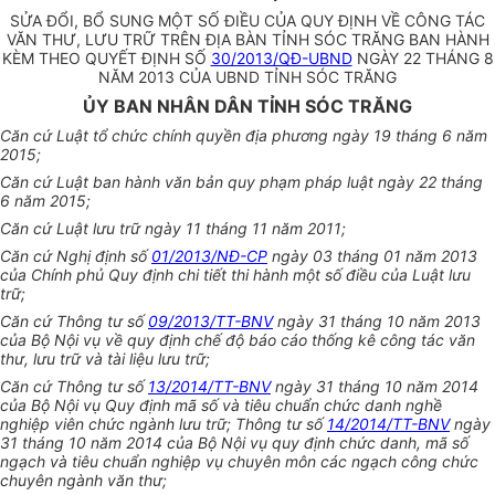
SỬA ĐỔI, BỔ SUNG MỘT SỐ ĐIỀU CỦA QUY ĐỊNH VỀ CÔNG TÁC
VĂN THƯ, LƯU TRỮ TRÊN ĐỊA BÀN TỈNH SÓC TRĂNG BAN HÀNH
KÈM THEO QUYẾT ĐỊNH SỐ
30/2013/QĐ-UBND
NGÀY 22 THÁNG 8
NĂM 2013 CỦA UBND TỈNH SÓC TRĂNG
ỦY BAN NHÂN DÂN TỈNH SÓC TRĂNG
Căn cứ Luật t
ổ
chức chính quyền địa phương ngày 19 tháng 6 năm
2015
;
Căn cứ Luật ban hành văn bản quy phạm pháp luật ngày 22 tháng
6 năm 2015;
Căn cứ Luật lưu trữ ngày 11 th
á
ng 11 năm 2011;
Căn cứ Nghị định s
ố
01/2013/NĐ-CP
ngày 03 th
á
ng 01 năm 2013
của Chính phủ Quy định ch
i
ti
ế
t thi hành một số điều của Luật
lưu
trữ;
Căn cứ Thông tư số
09/2013/TT-BNV
ngày 31 tháng 10 năm 2013
của Bộ Nội vụ v
ề
quy định ch
ế
độ báo cáo th
ố
ng kê công tác văn
thư, lưu trữ v
à
tài liệu
lưu
trữ;
Căn cứ Thông tư s
ố
13/2014/TT-BNV
ngày 31 tháng 10 năm 2014
của Bộ Nội vụ Quy định mã s
ố
và tiêu chuẩn chức danh nghề
nghiệp viên chức ngành
l
ưu trữ; Thông tư s
ố
14/2014/TT-BNV
ngày
31 tháng 10 năm 2014 của B
ộ
Nội vụ quy định chức danh, mã s
ố
ngạch và tiêu chu
ẩ
n nghiệp vụ chuyên môn các ngạch công chức
chuyên ngành văn thư;