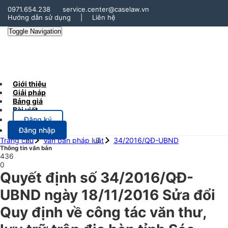
0971.654.238
service.center@caselaw.vn
Hướng dẫn sử dụng
|
Liên hệ
Toggle Navigation
Giới thiệu
Giải pháp
Bảng giá
Bài viết
Đăng ký
Đăng nhập
Trang chủ
Văn bản pháp luật
34/2016/QĐ-UBND
Thông tin văn bản
436
0
Quyết định số 34/2016/QĐ-
UBND ngày 18/11/2016 Sửa đổi
Quy định về công tác văn thư,