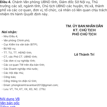
Điều 4.
Chánh Văn phòng UBND tỉnh, Giám đốc Sở Nội vụ, Thủ
trưởng các sở, ngành tỉnh, Chủ tịch UBND các huyện, thị xã, thành
phố và các cơ quan, đ
ơ
n vị, tổ chức, cá nhân có liên quan chịu trách
nhiệm thi hành Quyết định này.
TM. ỦY BAN NHÂN DÂN
KT. CHỦ TỊCH
Nơi nhận:
PHÓ CHỦ TỊCH
- Như Điều 4;
- Văn phòng Chính phủ;
- Cục Kiểm tra văn bản (BTP);
- Bộ Nội vụ;
- TT. TU, TT. HĐND tỉnh;
Lê Thành Trí
- CT, các Phó CT. UBND t
ỉ
nh;
- Các đơn vị sự nghiệp tỉnh;
- Các cơ quan TW trên địa bàn t
ỉ
nh;
- Các Doanh nghiệp nhà nước;
- Các Hội đặc thù;
- Công báo;
- Cổng thông tin điện tử tỉnh;
- Email: phongkiem
t
ravanban2012@gmail.com;
- Lưu: VT, TH, KT, VX, XD, NC. (77b)
Nội dung VB
Văn bản gốc
Tiếng anh