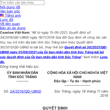
Nội dung VB
Văn bản gốc
Tiếng anh
Lược đồ
VB liên quan
Bản án áp dụng
Caselaw Việt Nam:
“Kể từ ngày 15-09-2021, Quyết định số
34/2016/QĐ-UBND ngày 18/11/2016 Sửa đổi Quy định về công tác văn
thư, lưu trữ trên địa bàn tỉnh Sóc Trăng kèm theo Quyết định
30/2013/QĐ-UBND bị bãi bỏ, thay thế bởi
Quyết định số 30/2021/QĐ-
UBND ngày 01/09/2021 của Ủy ban nhân dân tỉnh Sóc Trăng bãi bỏ
các Quyết định của Ủy ban nhân dân tỉnh Sóc Trăng
”.
Xem thêm
Lược
đồ.
Dòng trạng thái hiệu lực.
ỦY BAN NHÂN DÂN
CỘNG HÒA XÃ HỘI CHỦ NGHĨA VIỆT
TỈNH
SÓC TRĂNG
NAM
-------
Độc lập - Tự do - Hạnh phúc
---------------
Số:
34/2016/QĐ-UBND
Sóc Trăng
, ngày
18
tháng 11 năm
2016
QUYẾT ĐỊNH