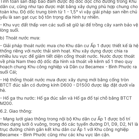
Tính toán san đắp bảo đảm được độ dốc dọc cho đường trong Khu
dân cư, cũng như tạo được mặt bằng xây dựng phù hợp chung cho
toàn khu. Độ dốc trung bình từ 1 - 1,5° vì vậy giải pháp san nền chủ
yếu là san gạt cục bộ tôn trọng địa hình tự nhiên.
- Khu vực đất thấp ven các suối sẽ giữ lại để trồng cây xanh bảo vệ
lòng suối.
b) Thoát nước mưa:
- Giải pháp thoát nước mưa cho Khu dân cư
Ấ
p 1 được thiết kế là hệ
thống riêng với nước thải sinh hoạt. Khu xây dựng được chia ra
nhiều lưu vực để giảm ti
ế
t diện c
ố
ng thoát nước. Nước được thoát
v
ề
phía Nam theo độ dốc địa hình và thoát về kênh số 1 theo quy
hoạch chung Khu công nghiệp và Dân cư Becamex - Bình Phước ra
su
ố
i Cái;
- Hệ thống thoát nước mưa được xây dựng mới bằng cống tròn
BTCT đúc sẵn có đường kính D600 - D
1
500 được lắp đặt dưới vỉa
hè.
- Hố ga thu nước: Hố ga đúc sẵn và Hố ga đ
ổ
tại chỗ bằng BTCT
M200.
6.2. Giao thông:
- Mạng lưới giao thông trong nội bộ Khu dân cư Ấp 1 được bố trí
theo dạng lưới ô vuông, trong đó các tuyến đường D
1
, D9, D2, N
1
là
trục đường chính gắn kết khu dân cư Ấp 1 với Khu công nghiệp
Becamex - Bình Phước cũng như các khu vực lân cận.