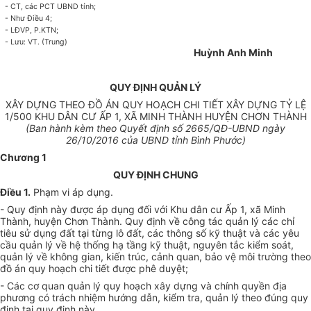
- CT, các PCT UBND tỉnh;
- Như Điều 4;
- LĐVP, P.KTN;
- Lưu: VT. (Trung)
Huỳnh Anh Minh
QUY ĐỊNH QUẢN LÝ
XÂY DỰNG THEO ĐỒ ÁN QUY HOẠCH CHI TIẾT XÂY DỰNG TỶ LỆ
1/500 KHU DÂN CƯ ẤP 1, XÃ MINH THÀNH HUYỆN CHƠN THÀNH
(Ban hành kèm theo Quyết định s
ố 2665/
QĐ-
U
BND ngày
26/10
/2016 của
U
BND tỉnh Bình Phước)
Chương 1
QUY ĐỊNH CHUNG
Điều 1
.
Phạm vi áp dụng
.
- Quy định này được áp dụng đối với Khu dân cư
Ấ
p 1, xã Minh
Thành, huyện Chơn Thành. Quy định về công tác quản l
ý
các chỉ
tiêu sử dụng đất tại từng lô đất, các thông số kỹ thuật và các yêu
cầu quản lý về hệ thống hạ tầng kỹ thuật, nguyên tắc kiểm soát,
quản lý về không gian, kiến trúc, cảnh quan, bảo vệ môi trường theo
đồ án quy hoạch chi tiết được phê duyệt;
- Các cơ quan quản lý quy hoạch xây dựng và chính quyền địa
phương có trách nhiệm hướng dẫn, kiểm tra, quản lý theo đúng quy
định tại quy định này,