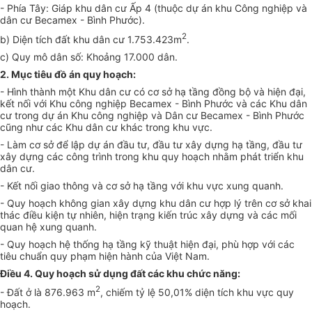
- Phía Tây: Giáp khu dân cư Ấp 4 (thuộc dự án kh
u
Công nghiệp và
dân cư Becamex - Bình Phước).
2
b) Diện tích đất khu dân cư 1.753.423m
.
c) Quy mô dân số: Khoảng 17.000 dân.
2. Mục tiêu đồ án quy hoạch:
- Hình thành một Khu dân cư có cơ sở hạ tầng đồng bộ và hiện đại,
kết nối với Khu công nghiệp Becamex - Bình Phước và các Khu dân
cư trong dự án Khu công nghiệp và Dân cư Becamex - Bình Phước
cũng như các Khu dân cư khác trong khu vực.
- Làm cơ sở để lập dự án đầu tư, đầu tư xây dựng hạ tầng, đầu t
ư
xây dựng các công trình trong khu quy hoạch nhằm phát triển khu
dân cư.
- Kết nối giao thông và cơ sở hạ tầng với khu vực xung quanh.
- Quy hoạch không gian xây dựng khu dân cư h
ợ
p lý
tr
ên cơ sở khai
thác điều kiện tự nhiên, hiện trạng kiến trúc xây dựng và các mối
quan hệ xung quanh.
- Quy hoạch hệ thống hạ tầng kỹ thuật hiện đại, phù h
ợ
p với các
tiêu chuẩn quy phạm hiện hành của Việt Nam
.
Điều 4. Quy hoạch sử dụng đất các khu chức năng
:
2
- Đất ở là 876.963 m
, chiếm tỷ lệ 50,01% diện tích khu vực quy
hoạch.