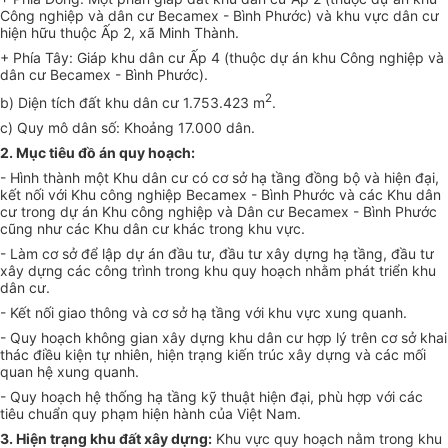
Công nghiệp và dân cư Becamex - Bình Phước) và khu vực dân cư
hiện hữu thuộc Ấp 2, xã Minh Thành.
+ Phía Tây: Giáp khu dân cư
Ấ
p 4 (thuộc dự án khu Công nghiệp và
dân cư Becamex - Bình Phước).
2
b) Diện tích đất khu dân cư 1.753.423 m
.
c) Quy mô dân s
ố
: Khoảng 17.000 dân.
2. Mục tiêu đồ án quy hoạch
:
- Hình thành một Khu dân cư có cơ sở hạ tầng đồng bộ và hiện đại,
kết nối với Khu công nghiệp Becamex - Bình Phước và các Khu dân
cư trong dự án Khu công nghiệp và Dân cư Becamex - Bình Phước
cũng như các Khu dân cư khác trong khu vực.
- Làm cơ sở để lập dự án đầu tư, đầu tư xây dựng hạ tầng, đầu tư
xây dựng c
á
c công trình trong khu quy hoạch nhằm phát triển khu
dân cư.
- Kết nối giao thông và cơ sở hạ tầng với khu vực xung quanh.
- Quy hoạch không gian xây dựng khu dân cư hợp lý trên cơ sở khai
thác điều kiện tự nhiên, hiện trạng kiến trúc xây dựng và các mối
quan hệ xung quanh.
- Quy hoạch hệ thống hạ tầng kỹ thuật hiện đại, phù h
ợ
p với các
tiêu chuẩn quy phạm hiện hành của
V
iệt Nam.
3. Hiện trạng khu đất xây dựng
:
Khu vực quy hoạch nằm trong khu