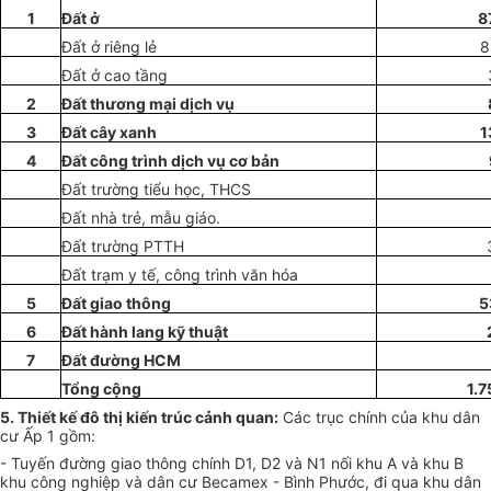
1
Đất ở
8
Đất ở riêng lẻ
8
Đất ở cao tầng
2
Đất thương mại dịch vụ
3
Đất cây xanh
1
4
Đất công trình dịch vụ cơ bản
Đất trường tiểu học, THCS
Đất nhà trẻ, mẫu giáo.
Đ
ấ
t trường PTTH
Đất trạm y t
ế
, công trình văn hóa
5
Đất giao thông
5
6
Đất hành lang kỹ thuật
7
Đất đường HCM
Tổng cộng
1.
5. Thiết kế đô thị kiến trúc cảnh quan
:
Các trục chính của khu dân
cư Ấp 1 gồm:
- Tuyến đường giao thông chính D
1
, D2 và N
1
nối khu A và khu B
khu công nghiệp và dân cư Becamex - Bình Phước, đi qua khu dân