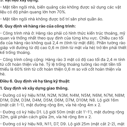
- Mặt tiền ngô
i
nhà, biển quảng cáo không được sử dụng các vật
liệu có độ phản quang lớn hơn 70%.
- Mặt tiền ngôi nhà không được bố trí sân phơi quần áo.
6. Quy định về hàng rào của công trình:
- Công trình nhà ở: Hàng rào phải có hình thức kiến trúc thoáng, mỹ
quan và thống nhất theo quy định của từng khu vực. Chiều cao tối
đa của hàng rào không quá 2,4 m (tính từ mặt đất). Phần tường rào
giáp với đường từ độ cao 0,6 m (tính từ mặt vỉa hè) trở lên phải thiết
kế trống thoáng.
- Công trình công cộng: Hàng rào 3 mặt có độ cao tối đa 2,4 m tính
từ cốt hoàn thiện vỉa hè. Tỷ lệ trống thoáng tường rào mặt tiền tối
thiểu là 60% tính từ cốt hoàn thiện 0,6 m so với cốt hoàn thiện vỉa
hè.
Điều 6. Quy định về hạ tầng kỹ thuật
:
1. Quy định về xây dựng giao thông.
- Đường có ký h
i
ệu N1M, N2M, N3M, N4M, N5M, N6M, N7M, N8M;
D
1
M, D2M, D3M, D4M,
D
5M,
D6M
, D7M, D
10
M; N8. Lộ giới
16m
(mặt cắt 1-1), mặt đường rộng 8m, vỉa hè rộng 4m
x
2.
- Đường có ký hiệu D
1
. Lộ giới 50m (mặt cắt
1'
-1’), mặt đường rộng
32m, giải phân cách giữa 2m, vỉa hè rộng 8m
x
2.
- Đường có ký hiệu N9, N
1
1, D7, D9. Lộ giới 25m (mặt cắt 2-2), mặt