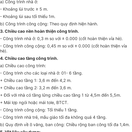
a
)
Công trình nhà ở:
- Khoảng lùi trước ≥ 5 m
.
- Khoảng lùi sau tối thiểu
1
m.
b) Công trình công cộng: Theo quy định hiện hành.
3. Chiều cao nền hoàn thiện công trình.
- Công trình nhà ở: 0,3 m so với ± 0.000 (cốt hoàn thiện vỉa hè).
- Công trình công cộng: 0,45 m so với ± 0.000 (cốt hoàn thiện vỉa
hè).
4. Chiều cao tầng công trình.
a) Chiều cao công trình:
- Công trình cho các loại nhà ở: 01- 6 tầng.
+ Chiều cao t
ầ
ng 1: 3,6 m đến 4,2 m.
+ Chiều cao tầng 2: 3,2 m đ
ế
n 3,6 m.
+ Đối với nhà có tầng lửng chiều cao tầng 1 từ 4,5m đến 5,5m.
+ Mái lợp ngói hoặc mái tole, BTCT.
- Công trình công cộng: Tối thiểu 1 tầng.
- Công trình nhà trẻ, mẫu giáo tối đa không quá 4 tầng.
b) Quy định về ô văng, ban công: Chiều rộng ban công tối đa 1,4m.
5. Vật liệu xây dựng: