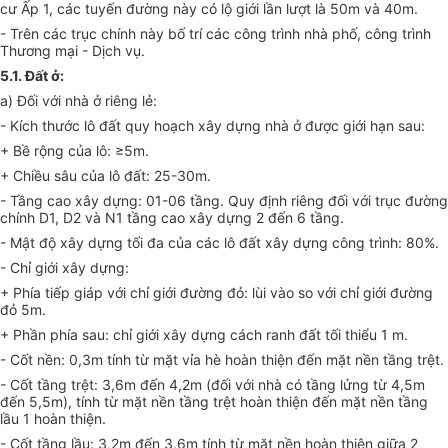
cư Ấp 1, các tuyến đường này có lộ giới lần lượt là 5
0
m và 40m.
- Trên các trục chính này bố trí các công trình nhà phố, công trình
Thương mại - Dịch vụ.
5.1. Đất ở:
a) Đối với nhà ở riêng lẻ:
- Kích thước lô đất quy hoạch xây dựng nhà ở được giới hạn sau:
+ Bề rộng của lô: ≥5m.
+ Chiều sâu của lô đất: 25-3
0
m.
- Tầng cao xây dựng: 01-06 tầng. Quy định riêng đối với tr
ụ
c đường
chính D
1
, D2 và N
1
tầng cao xây dựng 2 đến 6 tầng.
- Mật độ xây dựng tối đa của các lô đất xây dựng công trình: 80%.
- Chỉ giới xây dựng:
+ Phía tiếp giáp với chỉ giới đường đỏ: lùi vào so với chỉ giới đường
đỏ 5m.
+ Phần phía sau: chỉ giới xây dựng cách ranh đất tối thiểu 1 m.
- Cốt nền: 0,3m tính từ mặt vỉa hè hoàn thiện đến mặt nền tầng trệt.
- Cốt tầng trệt: 3,6m đến 4,2m (đối với nhà có tầng lửng từ 4,5m
đến 5,5m), tính từ mặt nền tầng trệt hoàn thiện đến mặt nền tầng
lầu 1 hoàn thiện.
- Cốt tầng lầu: 3,2m đến 3,6m tính từ mặt nền hoàn thiện giữa 2