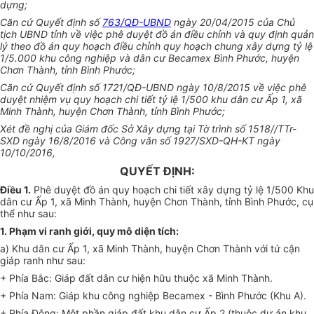
dựng;
Căn cứ Quyết định số
763/QĐ-UBND
ngày 20/04/2015 của Chủ
tịch UBND tỉnh về việc phê duyệt đồ án điều chỉnh và quy định quản
lý theo đồ án quy hoạch điều chỉnh quy hoạch chung xây dựng tỷ lệ
1/5
.
000 khu công nghiệp và dân cư Becamex Bình Phước, huyện
Chơn Thành, tỉnh Bình Phước;
Căn cứ Quyết định số 1721/QĐ-
U
BND ngày 10/8/2015 về việc phê
duyệt nhiệm vụ quy hoạch chi tiết tỷ lệ 1/500 khu dân cư Ấp 1, xã
Minh Thành, huyện Chơn Thành, tỉnh Bình Phước;
Xét đề nghị của Giám đốc Sở Xây dựng tại Tờ trình số 1518//TTr-
SXD ngày 16/8/2016 và C
ô
ng văn số 1927/SXD-QH-
K
T ngày
10/10/2016,
QUYẾT ĐỊNH:
Điều 1
.
Phê duyệt đồ án quy hoạch chi tiết xây dựng tỷ lệ 1/500 Khu
dân cư Ấp 1, xã Minh Thành, huyện Chơn Thành, tỉnh Bình Phước, cụ
thể như sau
:
1. Phạm vi ranh giới, quy mô diện tích
:
a) Khu dân cư Ấp 1, xã Minh Thành, huyện Chơn Thành với tứ cận
giáp ranh như sau:
+ Phía Bắc: Giáp đất dân cư hiện hữu thuộc xã Minh Thành.
+ Phía Nam: Giáp khu công nghiệp Becamex - Bình Phước (Khu A).
+ Phía Đông: Một phần giáp đất khu dân cư Ấp 2 (thuộc dự án khu