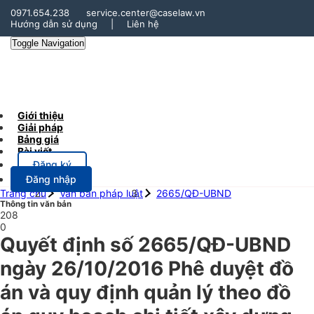
0971.654.238
service.center@caselaw.vn
Hướng dẫn sử dụng
|
Liên hệ
Toggle Navigation
Giới thiệu
Giải pháp
Bảng giá
Bài viết
Đăng ký
Đăng nhập
Trang chủ
Văn bản pháp luật
2665/QĐ-UBND
Thông tin văn bản
208
0
Quyết định số 2665/QĐ-UBND
ngày 26/10/2016 Phê duyệt đồ
án và quy định quản lý theo đồ