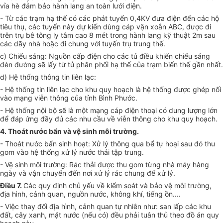
vỉa hè đảm bảo hành lang an toàn lưới điện.
- Từ các trạm hạ thế có các phát tuyến 0,4KV đưa điện đến các hộ
tiêu thụ, các tuyến này dự kiến dùng cáp vặn xoắn ABC, được đi
trên trụ bê tông ly tâm cao 8 mét trong hành lang kỹ thuật 2m sau
các dãy nhà hoặc đi chung với tuyến trụ trung thế.
c) Chiếu sáng: Nguồn cấp điện cho các tủ điều khiển chiếu sáng
đèn đường sẽ lấy từ tủ phân phối hạ thế của trạm biến thế gần nhất.
d) Hệ thống thông tin liên lạc:
- Hệ thống tin liên lạc cho khu quy hoạch là hệ thống được ghép nối
vào mạng viễn thông của tỉnh Bình Phước.
- Hệ thống nội bộ sẽ là một mạng cáp điện thoại có dung lượng lớn
để đáp ứng đầy đủ các nhu cầu về viễn thông cho kh
u
quy hoạch.
4. Thoát nước bẩn và vệ sinh môi trường.
- Thoát nước bẩn sinh hoạt: Xử lý thông qua bể tự hoại sau đó thu
gom vào hệ thống xử lý nước thải tập trung.
- Vệ sinh môi trường: Rác thải được thu gom từng nhà máy hàng
ngày và vận chuyển đến nơi xử lý rác chung để xử lý.
Điều 7.
Các quy định chủ yếu về kiểm soát và bảo vệ môi trường,
địa hình, cảnh quan, nguồn nước, không khí, tiếng ồn
....
- Việc thay đổi địa hình, cảnh quan tự nhiên như: san lấp các khu
đất, cây xanh, mặt nước (nếu có) đều phải tuân thủ theo đồ án quy