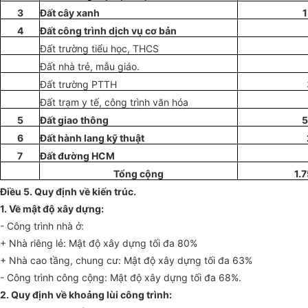
3
Đất cây xanh
4
Đất công trình dịch vụ cơ bản
Đ
ấ
t trường ti
ể
u học, THCS
Đ
ấ
t nhà trẻ, m
ẫ
u giáo.
Đ
ấ
t trường PTTH
Đ
ấ
t trạm y t
ế
, công trình văn hóa
5
Đất giao thông
5
6
Đất hành lang kỹ thuật
7
Đất đường HCM
Tổng cộng
1.
Điều 5. Quy định về kiến trúc
.
1.
V
ề mật độ xây dựng:
- Công trình nhà ở:
+ Nhà riêng lẻ: Mật độ xây dựng tối đa 80%
+ Nhà cao tầng, chung cư: Mật độ xây dựng tối đa 63%
- Công trình công cộng: Mật độ xây dựng tối đa 68%.
2. Quy định về khoảng lùi công trình: