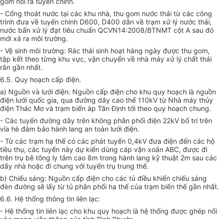
gom nối ra tuyến chính.
- Cống thoát nước tại các khu nhà, thu gom nước thải từ các công
trình đưa về tuyến chính D600, D400 dẫn về trạm xử lý nước thải,
nước bẩn xử
l
ý đạt tiêu chuẩn QCVN14:2
0
08/BTNMT cột A sau đó
mới xả ra môi trường.
- Vệ s
in
h môi trường: Rác thải sinh hoạt hàng ngày được thu gom,
tập kết theo từng khu vực, vận chuyển về nhà máy xử lý chất thải
rắn gần nhất.
6.5. Quy hoạch cấp điện.
a) Nguồn và lưới điện: Nguồn cấp điện cho khu quy hoạch là nguồn
điện lưới quốc gia, qua đường dây cao thế 11
0
kV từ Nhà máy thủy
điện Thác Mơ và trạm biến áp Tân Định tới theo quy hoạch chung.
- Các tuyến đường dây trên không phân phối điện 22kV bố trí trên
vỉa hè đảm bảo hành lang an toàn lưới điện.
- Từ các trạm hạ thế có các phát tuyến 0,4kV đưa điện đến các hộ
tiêu thụ, các tuyến này dự kiến dùng cáp vặn xoắn ABC, được đi
trên trụ bê tông ly tâm cao 8m trong hành lang kỹ thuật 2m sau các
dãy nhà hoặc đi chung với tuyến trụ trung thế.
b) Chiếu sáng: Nguồn cấp điện cho các tủ điều khiển chiếu sáng
đèn đường sẽ lấy từ tủ phân phối hạ thế của trạm biến thế gần nhất.
6.6. Hệ thống thông tin liên lạc:
- Hệ thống tin liên lạc cho khu quy hoạch là hệ thống được ghép nối