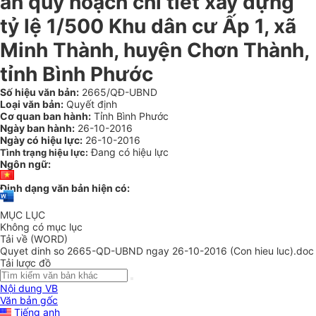
án quy hoạch chi tiết xây dựng
tỷ lệ 1/500 Khu dân cư Ấp 1, xã
Minh Thành, huyện Chơn Thành,
tỉnh Bình Phước
Số hiệu văn bản:
2665/QĐ-UBND
Loại văn bản:
Quyết định
Cơ quan ban hành:
Tỉnh Bình Phước
Ngày ban hành:
26-10-2016
Ngày có hiệu lực:
26-10-2016
Đang có hiệu lực
Tình trạng hiệu lực:
Ngôn ngữ:
Định dạng văn bản hiện có:
MỤC LỤC
Không có mục lục
Tải về (WORD)
Quyet dinh so 2665-QD-UBND ngay 26-10-2016 (Con hieu luc).doc
Tải lược đồ
Nội dung VB
Văn bản gốc
Tiếng anh