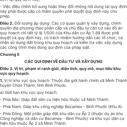
- Việc điều chỉnh bổ sung hoặc thay đổi những nội dung tại quy định
này phải được cấp có thẩm quyền phê duyệt quy định này cho
phép.
Điều 2
.
Đối tượng áp dụng: Các cơ quan quản lý xây dựng, chính
quyền địa phương theo phân cấp và chủ đầu tư căn cứ vào đồ án
quy hoạch chi tiết tỷ lệ 1/500 của Khu dân cư Ấp 1 đã được phê
duyệt và quy định này, có trách nhiệm hướng dẫn các tổ chức, cá
nhân sử dụng đất trong khu quy hoạch và kiểm tra việc xây dựng
các công trình theo đúng qui định của pháp luật
.
Chương II
CÁC QUI ĐỊNH VỀ ĐẦU TƯ VÀ XÂY DỰNG
Điều 3. Vị trí, phạm vi ranh giới, diện tích, quy mô, mục tiêu khu
vực quy hoạch
:
1.
Vị trí khu vực quy hoạch: Thuộc địa giới hành chính xã Minh Thành
huyện Chơn Thành, tỉnh Bình Ph
ư
ớc.
a) Giới hạn khu vực quy hoạch:
- Phía Bắc: Giáp đất dân cư hiện hữu thuộc xã Minh Thành.
- Phía Nam: Giáp khu công nghiệp Becamex - Bình Phước (Khu A).
- Phía Đông: Một phần giáp đất khu dân cư Ấp 2 (th
u
ộc dự án khu
Công nghiệp và dân cư Becamex - Bình Phước) và khu vực dân cư
hiện hữu thuộc
Ấ
p 2 xã Minh Thành.