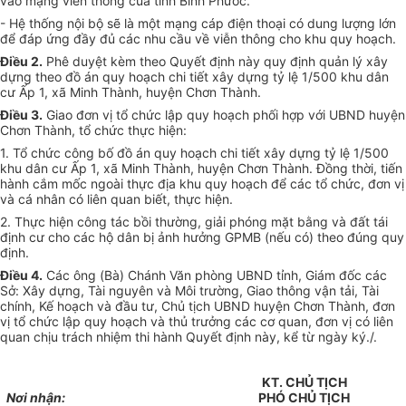
vào mạng viễn thông của tỉnh Bình Phước.
- Hệ thống nội bộ sẽ là một mạng cáp điện thoại có dung lượng lớn
để đáp ứng đầy đủ các nhu cầu về viễn thông cho khu quy hoạch.
Điều 2
.
Phê duyệt kèm theo Quyết định này quy định quản lý xây
dựng theo đồ án quy hoạch chi tiết xây dựng tỷ lệ 1/500 khu dân
cư Ấp 1, xã Minh Thành, huyện Chơn Thành
.
Điều 3
.
Giao đơn vị tổ chức lập quy hoạch phối hợp với UBND huyện
Chơn Thành, tổ chức thực hiện
:
1. Tổ chức công bố đồ án quy hoạch chi tiết xây dựng tỷ lệ 1/500
khu dân cư
Ấ
p 1, xã Minh Thành, hu
y
ện Chơn Thành. Đồng thời, tiến
hành cắm mốc ngoài thực địa khu quy hoạch để các tổ chức, đơn vị
và cá nhân có liên quan biết, thực
hiện.
2. Thực hiện công tác bồi thường, giải phóng mặt bằng và đất tái
định cư cho các hộ dân bị ảnh hưởng GPMB (nếu có) theo đúng quy
định.
Điều 4
.
Các ông (Bà) Chánh Văn phòng UBND tỉnh, Giám đốc các
Sở: Xây dựng, Tài nguyên và Môi trường, Giao thông vận tải, Tài
chính, Kế hoạch và đầu tư, Chủ tịch UBND huyện Chơn Thành, đơn
vị tổ chức lập quy hoạch và thủ trưởng các cơ quan, đơn vị có liên
quan chịu trách nhiệm thi hành Quyết định này, kể từ ngày ký
./.
KT. CHỦ TỊCH
Nơi nhận:
PHÓ CHỦ TỊCH