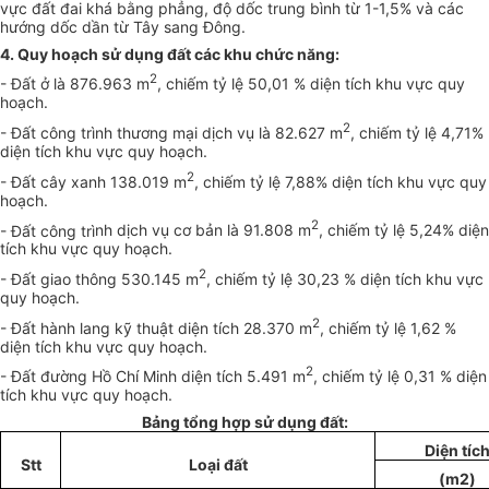
vực đất đai khá bằng ph
ẳ
ng, độ dốc trung bình từ 1-1,5% và các
hướng dốc dần từ Tây sang Đông.
4. Quy hoạch sử dụng đất các khu chức năng
:
2
- Đất ở là 876.963 m
, chiếm tỷ lệ 50,01 % diện tích khu vực quy
hoạch.
2
- Đất công trình thương mại dịch vụ là 82.627 m
, chiếm tỷ lệ 4,71%
diện tích khu vực quy hoạch.
2
- Đất cây xanh 138.019 m
, chiếm tỷ lệ 7,88% diện tích khu vực quy
hoạch.
2
- Đất công tr
ì
nh dịch vụ cơ bản là 91.808 m
, chiếm tỷ lệ 5,24% diện
tích khu vực quy hoạch.
2
- Đất giao thông 530.145 m
, chiếm tỷ lệ 30,23 % diện tích khu vực
quy hoạch.
2
- Đất hành lang kỹ thuật diện tích 28.370 m
, chiếm tỷ lệ 1,62 %
diện tích khu vực quy hoạch.
2
- Đất đường Hồ Chí Minh diện tích 5.491 m
, chiếm tỷ lệ 0,31 % diện
tích khu vực quy hoạch
.
Bảng tổng hợp sử dụng đất:
Di
ệ
n
t
íc
S
tt
Lo
ạ
i đất
(m2)