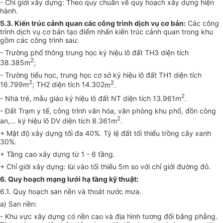
- Chỉ giớ
i
xây dựng: Theo quy chuẩn về quy hoạch xây dựng hiện
hành.
5.3. Kiến trúc cảnh quan các công trình dịch vụ cơ bản:
Các công
trình dịch vụ cơ bản tạo điểm nhấn kiến trúc cảnh quan trong khu
gồm các công trình sau:
- Trường phổ thông trung học ký hiệu lô đất TH3 diện tích
2
38.385m
;
- Trường tiểu học, trung học cơ sở ký hiệu lô đất TH
1
diện tích
2
2
16.799m
; TH2 diện tích 14.302
m
.
2
- Nhà
trẻ,
mẫu giáo ký hiệu lô đất NT diện tích 13.961m
.
- Đất Trạm y tế, công trình văn hóa, văn phòng khu phố, đồn công
2
an,
.
.. ký hiệu lô DV diện tích 8.36
1
m
.
+ Mật độ xây dựng tối đa 40%. Tỷ lệ đất tối thiểu trồng cây xanh
30%.
+ Tầng cao xây dựng từ 1 - 6 tầng.
+ Chỉ giới xây
d
ựng: lùi vào tối thiểu 5m so với chỉ giới đường đỏ.
6. Quy hoạch mạng lưới hạ tầng kỹ thuật
:
6.1. Quy hoạch san nền và thoát nước mưa.
a) San nền:
- Khu vực xây dựng có nền cao và địa hình tương đối bằng phẳng.