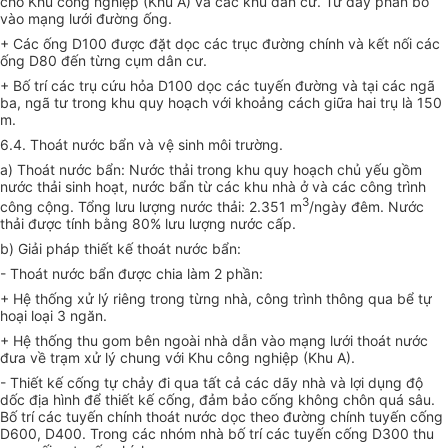
cho Khu công nghiệp (Khu A) và các khu dân cư. Từ đây phân bổ
vào mạng lưới đường ống.
+ Các ống D
1
00 được đặt
d
ọc các trục đường chính và kết nối các
ống D80 đến từng cụm dân cư.
+ Bố trí các tr
ụ
cứu hỏa D
1
00 dọc các tuyến đường và tại các ngã
ba, ngã tư trong khu quy hoạch với khoảng cách giữa hai trụ là 150
m.
6.4. Thoát nước bẩn và vệ sinh môi trường.
a) Thoát nước bẩn: Nước thải trong khu quy hoạch chủ yếu gồm
nước thải sinh hoạt, nước bẩn từ các khu nhà ở và các công trình
3
công cộng. Tổng
l
ưu lượng nước thải: 2.351 m
/ngày đêm. Nước
thải được tính bằng 80% lưu lượng nước cấp.
b) Giải pháp thiết kế thoát nước bẩn:
- Thoát nước bẩn được chia làm 2 phần:
+ Hệ thống xử lý riêng trong từng nhà, công trình thông qua bể tự
hoại loại 3 ngăn.
+ Hệ thống thu gom bên ngoài nhà dẫn vào mạng lưới thoát nước
đưa về trạm xử lý chung với Khu công nghiệp (Khu A).
- Thiết kế cống tự chảy đi qua tất cả các dãy nhà và lợi dụng độ
dốc địa hình để thiết kế cống, đảm bảo cống không chôn quá sâu.
Bố trí các tuyến chính thoát nước dọc theo đường chính tuyến cống
D600, D400. Trong các nhóm nhà bố trí các tuyến cống D300 thu