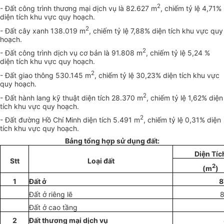
2
- Đất công trình thương mại dịch vụ là 82.627 m
, chiếm tỷ lệ 4,71%
diện tích khu vực quy hoạch.
2
- Đất cây xanh 138.019 m
, chiếm tỷ lệ 7,88% diện tích khu vực quy
hoạch.
2
- Đất công trình dịch vụ cơ bản là 91.808 m
, chiếm tỷ lệ 5,24 %
diện tích khu vực quy hoạch.
2
- Đất giao thông 530.145 m
, chiếm tỷ lệ 30,23% diện tích khu vực
quy hoạch.
2
- Đất hành lang kỹ thuật diện tích 28.370 m
, chiếm tỷ lệ 1,62% diện
tích khu vực quy hoạch.
2
- Đất đường Hồ Chí Minh diện tích 5.491 m
, chiếm tỷ lệ 0,31% diện
tích khu vực quy hoạch.
Bảng tổng hợp sử dụng đất:
Di
ệ
n Tíc
Stt
Lo
ạ
i đấ
t
2
(m
)
1
Đất ở
8
Đ
ấ
t ở riêng lẽ
Đ
ấ
t ở cao t
ầ
ng
2
Đất thương m
ạ
i d
ị
ch v
ụ