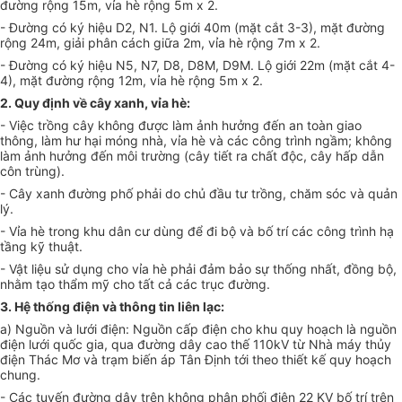
đường rộng 15m, vỉa hè rộng 5m
x
2.
- Đường có ký hiệu D2, N
1
. Lộ giới 40m (mặt cắt 3-3), mặt đường
rộng 24m, giải phân cách giữa 2m, vỉa hè rộng 7m
x
2.
- Đường có ký hiệu N5, N7, D8, D8M, D9M. Lộ giới 22m (mặt cắt 4-
4), m
ặt
đường rộng 12m, vỉa hè rộng 5m
x
2.
2. Quy định về cây xanh, vỉa hè:
- Việc trồng cây không được làm ảnh hưởng đến an toàn giao
thông, làm hư hại móng nhà,
vỉ
a hè và các công trình ngầm; không
làm ảnh hưởng đến môi trường (cây tiết ra chất độc, cây hấp dẫn
côn trùng).
- Cây xanh đường phố phải do chủ đầu tư trồng, chăm sóc và quản
lý.
- Vỉa hè trong khu dân cư dùng để đi bộ và bố trí các công trình hạ
tầng kỹ thuật.
- Vật liệu sử dụng cho vỉa hè phải đảm bảo sự thống nhất, đồng bộ,
nhằm tạo thẩm mỹ cho tất cả các trục đường.
3. Hệ thống điện và thông tin liên lạc:
a) Nguồn và lưới điện: Nguồn cấp điện cho khu quy hoạch là ngu
ồ
n
điện lưới qu
ố
c gia, qua đường dây cao thế
110
kV từ Nhà máy thủy
điện Thác Mơ và trạm biến áp Tân Định tới theo thiết kế quy hoạch
chung.
- Các tuyến đường dây trên không phân phối đ
i
ện 22 KV bố trí trên