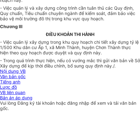
hoạch này.
- Việc quản lý và xây dựng công trình cần tuân thủ các Quy định,
Quy chuẩn, Tiêu chuẩn chuyên ngành để kiểm soát, đảm bảo việc
bảo vệ môi trường đô thị trong khu vực quy hoạch.
Chương III
ĐIỀU KHOẢN THI HÀNH
- Việc quản lý xây dựng trong khu quy hoạch chi tiết xây dựng tỷ lệ
1/500 Khu dân cư
Ấ
p 1, xã Minh Thành, huyện Chơn Thành thực
hiện theo quy hoạch được duyệt và quy định này.
- Trong quá trình thực hiện, nếu có vướng mắ
c
thì gửi văn bản về Sở
Xây
d
ựng để kịp thời điều chỉnh, bổ sung quy định này./.
Nội dung VB
Văn bản gốc
Tiếng anh
Lược đồ
VB liên quan
Bản án áp dụng
Vui lòng
Đăng ký
tài khoản hoặc
đăng nhập
để xem và tải văn bản
gốc.