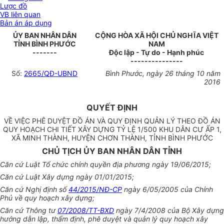
Lược đồ
VB liên quan
Bản án áp dụng
ỦY BAN NHÂN DÂN
CỘNG HÒA XÃ HỘI CHỦ NGHĨA VIỆT
TỈNH BÌNH PHƯỚC
NAM
-------
Độc lập - Tự do - Hạnh phúc
---------------
Số:
2665/QĐ-UBND
Bình Phước
, ngày
26
tháng
10
năm
2016
QUYẾT ĐỊNH
VỀ VIỆC PHÊ DUYỆT ĐỒ ÁN VÀ QUY ĐỊNH QUẢN LÝ THEO ĐỒ ÁN
QUY HOẠCH CHI TIẾT XÂY DỰNG TỶ LỆ 1/500 KHU DÂN CƯ ẤP 1,
XÃ MINH THÀNH, HUYỆN CHƠN THÀNH, TỈNH BÌNH PHƯỚC
CHỦ TỊCH ỦY BAN NHÂN DÂN TỈNH
Căn cứ Luật Tổ chức chính quyền địa phương ngày 19/06/2015;
Căn cứ Luật Xây dựng ngày 01/01/2015;
Căn cứ Nghị định số
44/2015/NĐ-CP
ngày 6/05/2005 của Chính
Phủ về quy hoạch xây dựng;
Căn cứ Thông tư
07/2008/TT-BXD
ngày 7/4/2008 của Bộ Xây dựng
hư
ớ
ng d
ẫ
n lập, th
ẩ
m định, phê duyệt và quản
l
ý quy hoạch xây