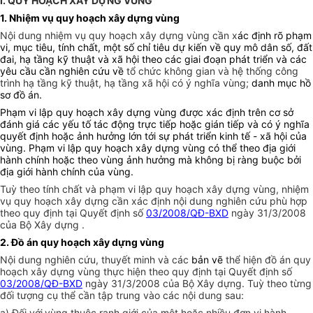
I. QUY HOẠCH XÂY DỰNG VÙNG
1. Nhiệm vụ quy hoạch xây dựng vùng
Nội dung nhiệm vụ quy hoạch xây dựng vùng cần x
ác định rõ phạm
vi, mục tiêu, tính chất, một số chỉ tiêu dự kiến về quy mô dân số, đất
đai, hạ tầng kỹ thuật và xã hội theo các giai đoạn phát triển và các
yêu cầu cần nghiên cứu về
tổ chức không gian và hệ thống công
trình hạ tầng kỹ thuật, hạ tầng xã hội có ý nghĩa vùng;
danh mục hồ
sơ đồ án.
Phạm vi lập quy hoạch xây dựng vùng được xác định trên cơ sở
đánh giá các yếu tố tác động trực tiếp hoặc gián tiếp và có ý nghĩa
quyết định hoặc ảnh hưởng lớn tới sự phát triển kinh tế - xã hội của
vùng. Phạm vi lập quy hoạch xây dựng vùng có thể theo địa giới
hành chính hoặc theo vùng ảnh hưởng mà không bị ràng buộc bởi
địa giới hành chính của vùng.
Tuỳ theo tính chất và phạm vi lập quy hoạch xây dựng vùng, nhiệm
vụ quy hoạch xây dựng cần xác định nội dung nghiên cứu phù hợp
theo quy định tại Quyết định số
03/2008/QĐ-BXD
ngày 31/3/2008
của Bộ Xây dựng .
2. Đồ án quy hoạch xây dựng vùng
Nội dung nghiên cứu, thuyết minh và các
bản vẽ
thể hiện đồ án quy
hoạch xây dựng vùng thực hiện theo quy định tại Quyết định số
03/2008/QĐ-BXD
ngày 31/3/2008 của Bộ Xây dựng. Tuỳ theo từng
đối tượng cụ thể cần tập trung vào các nội dung sau:
a) Đối với
vùng thuộc ranh giới của một hoặc nhiều đơn vị hành