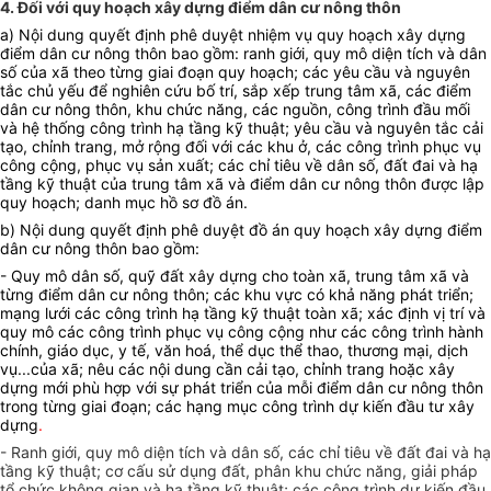
4. Đối với quy hoạch xây dựng điểm dân cư nông thôn
a) Nội dung quyết định phê duyệt nhiệm vụ quy hoạch xây dựng
điểm dân cư nông thôn bao gồm: ranh giới, quy mô diện tích và dân
số của xã
theo từng giai đoạn quy hoạch; các yêu cầu và nguyên
tắc chủ yếu để nghiên cứu bố trí, sắp xếp trung tâm xã, các điểm
dân cư nông thôn, khu chức năng, các nguồn, công trình đầu mối
và hệ thống công trình hạ tầng kỹ thuật; yêu cầu và nguyên tắc cải
tạo, chỉnh trang, mở rộng đối với các khu ở, các công trình phục vụ
công cộng, phục vụ sản xuất; các chỉ tiêu về dân số, đất đai và hạ
tầng kỹ thuật của trung tâm xã và điểm dân cư nông thôn được lập
quy hoạch; danh mục hồ sơ đồ án.
b) Nội dung quyết định phê duyệt đồ án quy hoạch xây dựng điểm
dân cư nông thôn bao gồm:
- Quy mô dân số, quỹ đất xây dựng cho toàn xã, trung tâm xã và
từng điểm dân cư nông thôn; các khu vực có khả năng phát triển;
mạng lưới các công trình hạ tầng kỹ thuật toàn xã; xác định vị trí và
quy mô các công trình phục vụ công cộng như các công trình hành
chính, giáo dục, y tế, văn hoá, thể dục thể thao, thương mại, dịch
vụ...của xã; nêu các nội dung cần cải tạo, chỉnh trang hoặc xây
dựng mới phù hợp với sự phát triển của mỗi điểm dân cư nông thôn
trong từng giai đoạn; các hạng mục công trình dự kiến đầu tư xây
dựng
.
- Ranh giới, quy mô diện tích và dân số, các chỉ tiêu về đất đai và hạ
tầng kỹ thuật; cơ cấu sử dụng đất, phân khu chức năng, giải pháp
tổ chức không gian và hạ tầng kỹ thuật; các công trình dự kiến đầu