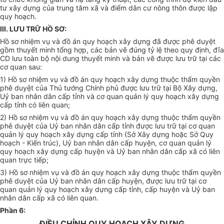
tư xây dựng của trung tâm xã và điểm dân cư nông thôn được lập
quy hoạch.
III. LƯU TRỮ HỒ SƠ:
Hồ sơ nhiệm vụ và đồ án quy hoạch xây dựng đã được phê duyệt
gồm thuyết minh tổng hợp, các bản vẽ đúng tỷ lệ theo quy định, đĩa
CD lưu toàn bộ nội dung thuyết minh và bản vẽ được lưu trữ tại các
cơ quan sau:
1) Hồ sơ nhiệm vụ và đồ án quy hoạch xây dựng thuộc thẩm quyền
phê duyệt của Thủ tướng Chính phủ được lưu trữ tại Bộ Xây dựng,
Uỷ ban nhân dân cấp tỉnh và cơ quan quản lý quy hoạch xây dựng
cấp tỉnh có liên quan;
2) Hồ sơ nhiệm vụ và đồ án quy hoạch xây dựng thuộc thẩm quyền
phê duyệt của Uỷ ban nhân dân cấp tỉnh được lưu trữ tại cơ quan
quản lý quy hoạch xây dựng cấp tỉnh (Sở Xây dựng hoặc Sở Quy
hoạch - Kiến trúc), Uỷ ban nhân dân cấp huyện, cơ quan quản lý
quy hoạch xây dựng cấp huyện và Uỷ ban nhân dân cấp xã có liên
quan trực tiếp;
3) Hồ sơ nhiệm vụ và đồ án quy hoạch xây dựng thuộc thẩm quyền
phê duyệt của Uỷ ban nhân dân cấp huyện, được lưu trữ tại cơ
quan quản lý quy hoạch xây dựng cấp tỉnh, cấp huyện và Uỷ ban
nhân dân cấp xã có liên quan.
Phần 6:
ĐIỀU CHỈNH QUY HOẠCH XÂY DỰNG