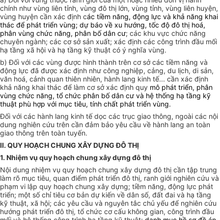
chính như vùng liên tỉnh, vùng đô thị lớn, vùng tỉnh, vùng liên huyện,
vùng huyện cần xác định c
ác tiềm năng, động lực và khả năng khai
thác để phát triển vùng; dự báo về xu hướng, tốc độ đô thị hoá,
phân vùng chức năng, phân bố dân cư
; các khu vực chức năng
chuyên ngành; các cơ sở sản xuất; xác định các công trình đầu mối
hạ tầng xã hội và hạ tầng kỹ thuật có ý nghĩa vùng.
b) Đối với các vùng được hình thành trên cơ sở các tiềm năng và
động lực đã được xác định như công nghiệp, cảng, du lịch, di sản,
văn hoá, cảnh quan thiên nhiên, hành lang kinh tế... cần xác định
khả năng khai thác để làm cơ sở xác định quy
mô phát triển, phân
vùng chức năng, tổ chức phân bố dân cư và hệ thống hạ tầng kỹ
thuật phù hợp với mục tiêu, tính chất phát triển vùng.
Đối với các hành lang kinh tế dọc các trục giao thông, ngoài các nội
dung nghiên cứu trên cần đảm bảo yêu cầu về hành lang an toàn
giao thông trên toàn tuyến.
II. QUY HOẠCH CHUNG XÂY DỰNG ĐÔ THỊ
1. Nhiệm vụ quy hoạch chung xây dựng đô thị
Nội dung nhiệm vụ quy hoạch chung xây dựng đô thị cần tập trung
làm rõ mục tiêu, quan điểm phát triển đô thị, ranh giới nghiên cứu và
phạm vi lập quy hoạch chung xây dựng; tiềm năng, động lực phát
triển; một số chỉ tiêu cơ bản dự kiến về dân số, đất đai và hạ tầng
kỹ thuật, xã hội; các yêu cầu và nguyên tắc chủ yếu để nghiên cứu
hướng phát triển đô thị, tổ chức cơ cấu không gian, công trình đầu
mối và hệ thống công trình hạ tầng kỹ thuật;
danh mục hồ sơ đồ án.