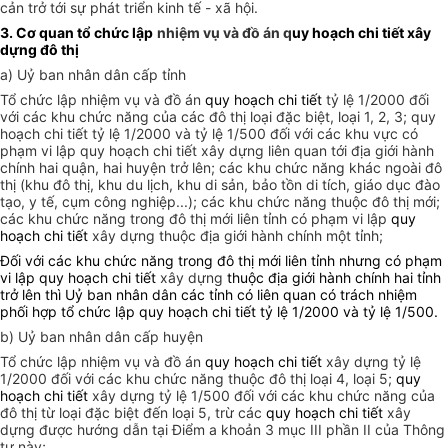
cản trở tới sự phát triển kinh tế - xã hội.
3. Cơ quan tổ chức lập
nhiệm vụ và đồ án q
uy hoạch chi tiết xây
dựng đô thị
a) Uỷ ban nhân dân cấp tỉnh
Tổ chức lập nhiệm vụ và đồ án
quy hoạch chi tiết
tỷ lệ 1/2000 đối
với các khu chức năng của các đô thị loại đặc biệt, loại 1, 2, 3; quy
hoạch chi tiết tỷ lệ 1/2000 và tỷ lệ 1/500 đối với các khu vực có
phạm vi lập quy hoạch chi tiết xây dựng liên quan tới địa giới hành
chính hai quận, hai huyện trở lên; các khu chức năng khác ngoài đô
thị (khu đô thị, khu du lịch, khu di sản, bảo tồn di tích, giáo dục đào
tạo, y tế, cụm công nghiệp...); các khu chức năng thuộc đô thị mới;
các khu chức năng trong đô thị mới liên tỉnh có phạm vi lập
quy
hoạch chi tiết
xây dựng thuộc địa giới hành chính một tỉnh;
Đối với các khu chức năng trong đô thị mới liên tỉnh nhưng có phạm
vi lập quy hoạch chi tiết
xây dựng
thuộc địa giới hành chính hai tỉnh
trở lên thì Uỷ ban nhân dân các tỉnh có liên quan có trách nhiệm
phối hợp tổ chức lập quy hoạch chi tiết tỷ lệ 1/2000 và tỷ lệ 1/500.
b) Uỷ ban nhân dân cấp huyện
Tổ chức lập nhiệm vụ và đồ án
quy hoạch chi tiết
xây dựng tỷ lệ
1/2000 đối với các khu chức năng thuộc đô thị loại 4, loại 5;
quy
hoạch chi tiết
xây dựng tỷ lệ 1/500 đối với các khu chức năng của
đô thị từ loại đặc biệt đến loại 5, trừ các
quy hoạch chi tiết
xây
dựng được hướng dẫn tại Điểm a khoản 3 mục III phần II của Thông
tư này;