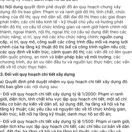
b) Nội dung q
uyết định phê duyệt đồ án quy hoạch chung xây
dựng đô thị bao gồm: Phạm vi và ranh giới đô thị; tính chất, chức
năng của đô thị; quy mô dân số, đất đai đô thị theo các giai đoạn
phát triển; các chỉ tiêu kinh tế - kỹ thuật chủ yếu và hướng phát
triển đô thị; cơ cấu tổ chức không gian và ranh giới hành chính nội
thành, ngoại thành, nội thị, ngoại thị; cơ cấu sử dụng đất theo các
chức năng; vị trí, quy mô các khu chức năng chính;
nguồn cung
cấp, vị trí, quy mô, công suất các công trình đầu mối và mạng lưới
chính của hạ tầng kỹ thuật đô thị (kể cả công trình ngầm nếu có);
các quy định về kiến trúc, cảnh quan đô thị;
các vấn đề có liên quan
đến quốc phòng, an ninh và
biện pháp bảo vệ môi trường
; các
chương trình, dự án ưu tiên đầu tư và nguồn lực thực hiện; các vấn
đề về tổ chức thực hiện.
3. Đối với quy hoạch chi tiết xây dựng
a) Quyết định phê duyệt nhiệm vụ quy hoạch chi tiết xây dựng đô
thị bao gồm
các nội dung sau
:
- Đối với quy hoạch chi tiết xây dựng tỷ lệ 1/2000: Phạm vi ranh
giới, diện tích, tính chất khu vực lập quy hoạch chi tiết; một số chỉ
tiêu cơ bản dự kiến về dân số, sử dụng đất, hạ tầng xã hội và hạ
tầng kỹ thuật; các yêu cầu và nguyên tắc về tổ chức không gian,
kiến trúc, kết nối hạ tầng kỹ thuật; danh mục hồ sơ đồ án;
- Đối với quy hoạch chi tiết xây dựng tỷ lệ 1/500: Phạm vi ranh giới,
diện tích khu vực lập quy hoạch chi tiết; các chỉ tiêu cơ bản về dân
số, đất đai, hạ tầng xã hội và hạ tầng kỹ thuật; các yêu cầu và