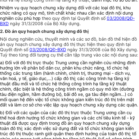
Nhiệm vụ quy hoạch chung xây dựng đối với các loại đô thị, khu
chức năng có quy mô, tính chất khác nhau cần xác định nội dung
nghiên cứu phù hợp
theo quy định tại Quyết định số
03/2008/QĐ-
BXD
ngày 31/3/2008 của Bộ Xây dựng
.
2. Đồ án quy hoạch chung xây dựng đô thị
Nội dung nghiên cứu, thuyết minh và các sơ đồ, bản đồ thể hiện đồ
án quy hoạch chung xây dựng đô thị thực hiện theo quy định tại
Quyết định số
03/2008/QĐ-BXD
ngày 31/3/2008 của Bộ Xây dựng.
Tuỳ theo từng đối tượng cụ thể cần tập trung vào các nội dung sau:
a) Đối với đô thị trực thuộc Trung ương cần nghiên cứu những định
hướng lớn về phân bố dân cư, phân khu chức năng, tổ chức hệ
thống các trung tâm (hành chính, chính trị, thương mại - dịch vụ,
văn hoá, y tế, giáo dục,...) cấp đô thị; các công trình hạ tầng kỹ
thuật đầu mối và tổ chức hệ thống công trình hạ tầng kỹ thuật
chính, đặc biệt là hệ thống công trình ngầm có quy mô lớn (đường
tàu điện ngầm, hầm đường bộ, bãi đỗ xe, ga tàu điện ngầm...) có
mối quan hệ đến việc tổ chức không gian kiến trúc đô thị trên mặt
đất và làm cơ sở cho việc lập quy hoạch chung xây dựng các quận.
b) Đối với các quận của các đô thị trực thuộc Trung ương cần cụ
thể hoá định hướng tổ chức không gian và các chỉ tiêu kinh tế - kỹ
thuật đã được quy định trong đồ án quy hoạch chung xây dựng
toàn đô thị; xác định việc sử dụng đất và tổ chức không gian kiến
trúc đô thị thuộc ranh giới quận theo định hướng của toàn đô thị; tổ
chức các mạng lưới công trình hạ tầng kỹ thuật (kể cả công trình