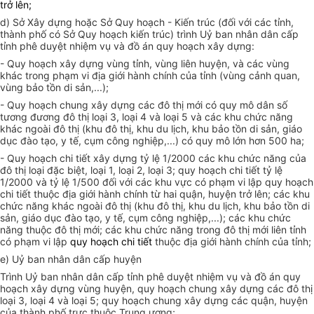
trở lên;
d) Sở Xây dựng hoặc Sở Quy hoạch - Kiến trúc (đối với các tỉnh,
thành phố có Sở Quy hoạch kiến trúc) trình Uỷ ban nhân dân cấp
tỉnh phê duyệt nhiệm vụ và đồ án quy hoạch xây dựng:
- Quy hoạch xây dựng vùng tỉnh, vùng liên huyện, và các vùng
khác trong phạm vi địa giới hành chính của tỉnh (vùng cảnh quan,
vùng bảo tồn di sản,...);
- Quy hoạch chung xây dựng các đô thị mới có quy mô dân số
tương đương đô thị loại 3, loại 4 và loại 5 và các khu chức năng
khác ngoài đô thị (khu đô thị, khu du lịch, khu bảo tồn di sản, giáo
dục đào tạo, y tế, cụm công nghiệp,...) có quy mô lớn hơn 500 ha;
- Quy hoạch chi tiết xây dựng tỷ lệ 1/2000 các khu chức năng của
đô thị loại đặc biệt, loại 1, loại 2, loại 3; quy hoạch chi tiết tỷ lệ
1/2000 và tỷ lệ 1/500 đối với các khu vực có phạm vi lập quy hoạch
chi tiết thuộc địa giới hành chính từ hai quận, huyện trở lên; các khu
chức năng khác ngoài đô thị (khu đô thị, khu du lịch, khu bảo tồn di
sản, giáo dục đào tạo, y tế, cụm công nghiệp,...); các khu chức
năng thuộc đô thị mới; các khu chức năng trong đô thị mới liên tỉnh
có phạm vi lập
quy hoạch chi tiết
thuộc địa giới hành chính của tỉnh;
e) Uỷ ban nhân dân cấp huyện
Trình Uỷ ban nhân dân cấp tỉnh phê duyệt nhiệm vụ và đồ án quy
hoạch xây dựng vùng huyện, quy hoạch chung xây dựng các đô thị
loại 3, loại 4 và loại 5; quy hoạch chung xây dựng các quận, huyện
của thành phố trực thuộc Trung ương;