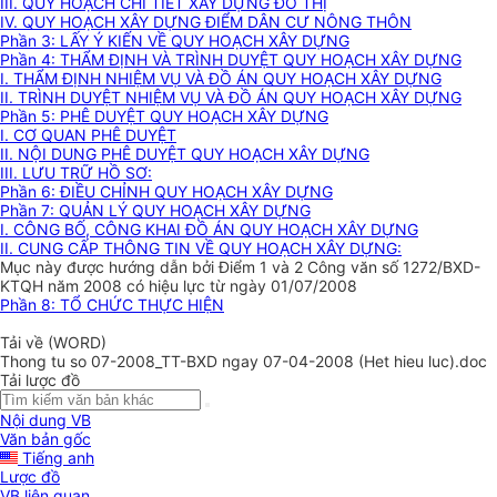
III. QUY HOẠCH CHI TIẾT XÂY DỰNG ĐÔ THỊ
IV. QUY HOẠCH XÂY DỰNG ĐIỂM DÂN CƯ NÔNG THÔN
Phần 3: LẤY Ý KIẾN VỀ QUY HOẠCH XÂY DỰNG
Phần 4: THẨM ĐỊNH VÀ TRÌNH DUYỆT QUY HOẠCH XÂY DỰNG
I. THẨM ĐỊNH NHIỆM VỤ VÀ ĐỒ ÁN QUY HOẠCH XÂY DỰNG
II. TRÌNH DUYỆT NHIỆM VỤ VÀ ĐỒ ÁN QUY HOẠCH XÂY DỰNG
Phần 5: PHÊ DUYỆT QUY HOẠCH XÂY DỰNG
I. CƠ QUAN PHÊ DUYỆT
II. NỘI DUNG PHÊ DUYỆT QUY HOẠCH XÂY DỰNG
III. LƯU TRỮ HỒ SƠ:
Phần 6: ĐIỀU CHỈNH QUY HOẠCH XÂY DỰNG
Phần 7: QUẢN LÝ QUY HOẠCH XÂY DỰNG
I. CÔNG BỐ, CÔNG KHAI ĐỒ ÁN QUY HOẠCH XÂY DỰNG
II. CUNG CẤP THÔNG TIN VỀ QUY HOẠCH XÂY DỰNG:
Mục này được hướng dẫn bởi Điểm 1 và 2 Công văn số 1272/BXD-
KTQH năm 2008 có hiệu lực từ ngày 01/07/2008
Phần 8: TỔ CHỨC THỰC HIỆN
Tải về (WORD)
Thong tu so 07-2008_TT-BXD ngay 07-04-2008 (Het hieu luc).doc
Tải lược đồ
Nội dung VB
Văn bản gốc
Tiếng anh
Lược đồ
VB liên quan