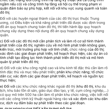
ngầm nếu có) và công trình hạ tầng xã hội cụ thể trong phạm vi
quận đảm bảo sự phù hợp, kết nối với khu vực xung quanh và toàn
đô thị;
Đối với các huyện ngoại thành của các đô thị trực thuộc Trung
ương, có Điều kiện và khả năng phát triển đã được xác định trong
đồ án quy hoạch chung toàn đô thị, thì tiến hành lập quy hoạch
chung xây dựng theo nội dung đồ án quy hoạch chung xây dựng
quận
.
c) Đối với các đô thị mới cần phân tích và làm rõ cơ sở hình thành
phát triển của đô thị; nghiên cứu về mô hình phát triển không gian,
kiến trúc, môi trường phù hợp với tính chất,
chức năng
của đô thị;
xác định các giai đoạn phát triển, kế hoạch thực hiện, các dự án có
tính chất tạo động lực hình thành phát triển đô thị mới và mô hình
quản lý phát triển đô thị;
d) Đối với các khu công nghệ cao và khu kinh tế đặc thù cần làm rõ
tính đặc thù và mục tiêu phát triển;
phân khu chức năng; tổ chức
dân cư; xác định các giai đoạn phát triển, kế hoạch và nguồn lực
thực hiện;
e) Đối với
các khu chức năng khác ngoài đô thị (
khu đô thị
, khu du
lịch, khu bảo tồn di sản, giáo dục đào tạo, y tế, cụm công nghiệp,...)
có quy mô trên 500 ha cần làm rõ phân khu chức năng, việc kết nối
với các công trình kỹ thuật ngoài hàng rào
và xác định các khu dân
cư, dịch vụ đảm bảo sự phát triển theo các giai đoạn.
III. QUY HOẠCH CHI TIẾT XÂY DỰNG ĐÔ THỊ