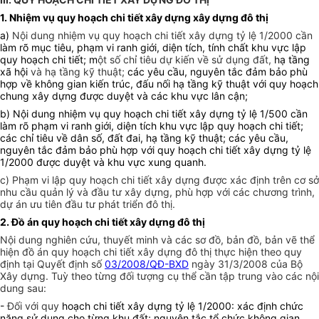
1. Nhiệm vụ quy hoạch chi tiết xây dựng xây dựng đô thị
a)
Nội dung nhiệm vụ quy hoạch chi tiết xây dựng tỷ lệ 1/2000 cần
làm rõ mục tiêu, phạm vi ranh giới, diện tích, tính chất khu vực lập
quy hoạch chi tiết; m
ột số chỉ tiêu dự kiến về sử dụng đất,
hạ tầng
xã hội
và hạ tầng kỹ thuật;
các yêu cầu, nguyên tắc đảm bảo phù
hợp về không gian kiến trúc, đấu nối hạ tầng kỹ thuật với quy hoạch
chung xây dựng được duyệt và các khu vực lân cận;
b) Nội dung nhiệm vụ quy hoạch chi tiết xây dựng tỷ lệ 1/500 cần
làm rõ phạm vi ranh giới, diện tích khu vực lập quy hoạch chi tiết;
các chỉ tiêu về dân số, đất đai, hạ tầng kỹ thuật; các yêu cầu,
nguyên tắc đảm bảo phù hợp với quy hoạch chi tiết xây dựng tỷ lệ
1/2000 được duyệt và khu vực xung quanh.
c) Phạm vi lập quy hoạch chi tiết xây dựng được xác định trên cơ sở
nhu cầu quản lý và đầu tư xây dựng, phù hợp với các chương trình,
dự án ưu tiên đầu tư phát triển đô thị.
2. Đồ án quy hoạch chi tiết xây dựng đô thị
Nội dung nghiên cứu, thuyết minh và các sơ đồ, bản đồ, bản vẽ thể
hiện đồ án quy hoạch chi tiết xây dựng đô thị thực hiện theo quy
định tại Quyết định số
03/2008/QĐ-BXD
ngày 31/3/2008 của Bộ
Xây dựng. Tuỳ theo từng đối tượng cụ thể cần tập trung vào các nội
dung sau:
-
Đối với quy
hoạch chi tiết xây dựng tỷ lệ 1/2000: xác định chức
năng sử dụng cho từng khu đất; nguyên tắc tổ chức không gian,