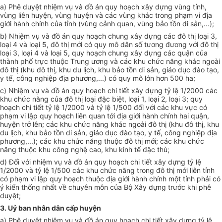
a) Phê duyệt nhiệm vụ và đồ án quy hoạch xây dựng vùng tỉnh,
vùng liên huyện, vùng huyện và các vùng khác trong phạm vi địa
giới hành chính của tỉnh (vùng cảnh quan, vùng bảo tồn di sản,...);
b) Nhiệm vụ và đồ án quy hoạch chung xây dựng các đô thị loại 3,
loại 4 và loại 5, đô thị mới có quy mô dân số tương đương với đô thị
loại 3, loại 4 và loại 5, quy hoạch chung xây dựng các quận của
thành phố trực thuộc Trung ương và các khu chức năng khác ngoài
đô thị (khu đô thị, khu du lịch, khu bảo tồn di sản, giáo dục đào tạo,
y tế, công nghiệp địa phương,...) có quy mô lớn hơn 500 ha;
c) Nhiệm vụ và đồ án quy hoạch chi tiết xây dựng tỷ lệ 1/2000 các
khu chức năng của đô thị loại đặc biệt, loại 1, loại 2, loại 3; quy
hoạch chi tiết tỷ lệ 1/2000 và tỷ lệ 1/500 đối với các khu vực có
phạm vi lập quy hoạch liên quan tới địa giới hành chính hai quận,
huyện trở lên; các khu chức năng khác ngoài đô thị (khu đô thị, khu
du lịch, khu bảo tồn di sản, giáo dục đào tạo, y tế, công nghiệp địa
phương,...); các khu chức năng thuộc đô thị mới; các khu chức
năng thuộc khu công nghệ cao, khu kinh tế đặc thù;
d) Đối với nhiệm vụ và đồ án quy hoạch chi tiết xây dựng tỷ lệ
1/2000 và tỷ lệ 1/500 các khu chức năng trong đô thị mới liên tỉnh
có phạm vi lập quy hoạch thuộc địa giới hành chính một tỉnh phải có
ý kiến thống nhất về chuyên môn của Bộ Xây dựng trước khi phê
duyệt;
3. Uỷ ban nhân dân cấp huyện
a) Phê duyệt nhiệm vụ và đồ án quy hoạch chi tiết xây dựng tỷ lệ