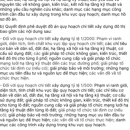
nguyên tắc về không gian, kiến trúc, kết nối hạ tầng kỹ thuật và
những yêu cầu nghiên cứu khác
;
danh mục các hạng mục công
trình cần đầu tư xây dựng trong khu vực quy hoạch; danh mục hồ
sơ đồ án.
b) Quyết định phê duyệt đồ án quy hoạch chi tiết xây dựng đô thị
bao gồm các nội dung sau:
- Đối với quy hoạch chi tiết
xây dựng
tỷ lệ 1/2000: Phạm vi ranh
giới, diện tích, tính chất khu vực lập quy hoạch chi tiết;
các chỉ tiêu
cơ bản về dân số, đất đai, hạ tầng xã hội và hạ tầng kỹ thuật
;
cơ
cấu sử dụng đất;
các
giải pháp tổ chức không gian, kiến trúc, thiết
kế đô thị cho từng ô phố; nguồn cung cấp và giải pháp tổ chức
mạng lưới hạ tầng kỹ thuật đến các trục đường phố; giải pháp tổ
chức tái định cư (nếu có);
giải pháp bảo vệ môi trường
;
những hạng
mục ưu tiên đầu tư và nguồn lực để thực hiện;
các vấn đề về tổ
chức thực hiện.
- Đối với quy hoạch chi tiết
xây dựng
tỷ lệ 1/500:
Phạm vi ranh giới,
diện tích, tính chất khu vực lập quy hoạch chi tiết;
các chỉ tiêu cơ
bản về dân số, đất đai, hạ tầng xã hội và hạ tầng kỹ thuật; cơ cấu
sử dụng đất; giải pháp tổ chức không gian, kiến trúc, thiết kế đô thị
cho từng lô đất; nguồn cung cấp và giải pháp tổ chức mạng lưới hạ
tầng kỹ thuật đến từng lô đất;
giải pháp tổ chức tái định cư (nếu
có);
giải pháp bảo vệ môi trường
; n
hững hạng mục ưu tiên đầu tư
và nguồn lực để thực hiện;
các vấn đề về tổ chức thực hiện;
danh
mục các công trình xây dựng trong khu vực quy hoạch.