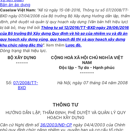
Bản án áp dụng
Caselaw Việt Nam:
“Kể từ ngày 15-08-2016, Thông tư số 07/2008/TT-
BXD ngày 07/04/2008 của Bộ trưởng Bộ Xây dựng Hướng dẫn lập, thẩm
định, phê duyệt và quản lý quy hoạch xây dựng (Văn bản hết hiệu lực)
bị bãi bỏ, thay thế bởi
Thông tư số 12/2016/TT-BXD ngày 29/06/2016
của Bộ trưởng Bộ Xây dựng Quy định về hồ sơ của nhiệm vụ và đồ án
quy hoạch xây dựng vùng, quy hoạch đô thị và quy hoạch xây dựng
khu chức năng đặc thù
”.
Xem thêm
Lược đồ.
Dòng trạng thái hiệu lực.
BỘ XÂY DỰNG
CỘNG HOÀ XÃ HỘI CHỦ NGHĨA VIỆT
------
NAM
Độc lập - Tự do - Hạnh phúc
-------
Số:
07/2008/TT-
Hà Nội, ngày 07 tháng 04 năm 2008
BXD
THÔNG TƯ
HƯỚNG DẪN LẬP, THẨM ĐỊNH, PHÊ DUYỆT VÀ QUẢN LÝ QUY
HOẠCH XÂY DỰNG
Căn cứ Nghị định số
36/2003/NĐ-CP
ngày 04/4/2003 của Chính
phủ quy định chức năng nhiệm vụ, quyền hạn và cơ cấu tổ chức