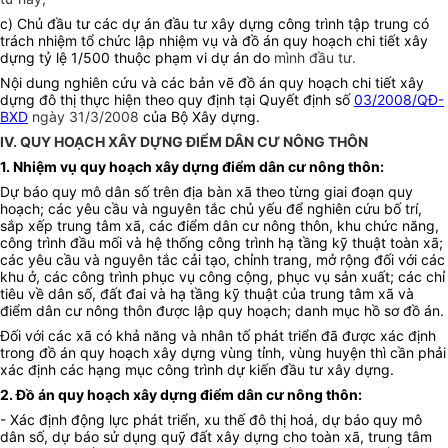
c) Chủ đầu tư các dự án đầu tư xây dựng công trình tập trung có
trách nhiệm tổ chức lập nhiệm vụ và đồ án quy hoạch chi tiết xây
dựng tỷ lệ 1/500 thuộc phạm vi dự án do
mình đầu tư.
Nội dung nghiên cứu và các bản vẽ đồ án quy hoạch chi tiết xây
dựng đô thị thực hiện theo quy định tại Quyết định số
03/2008/QĐ-
BXD
ngày 31/3/2008
của Bộ Xây dựng.
IV. QUY HOẠCH XÂY DỰNG ĐIỂM DÂN CƯ NÔNG THÔN
1. Nhiệm vụ quy hoạch xây dựng điểm dân cư nông thôn:
Dự báo quy mô dân số trên địa bàn xã theo từng giai đoạn quy
hoạch; các yêu cầu và nguyên tắc chủ yếu để nghiên cứu bố trí,
sắp xếp trung tâm xã, các điểm dân cư nông thôn, khu chức năng,
công trình đầu mối và hệ thống công trình hạ tầng kỹ thuật toàn xã;
các yêu cầu và nguyên tắc cải tạo, chỉnh trang, mở rộng đối với các
khu ở, các công trình phục vụ công cộng, phục vụ sản xuất; các chỉ
tiêu về dân số, đất đai và hạ tầng kỹ thuật của trung tâm xã và
điểm dân cư nông thôn được lập quy hoạch; danh mục hồ sơ đồ án.
Đối với các xã có khả năng và nhân tố phát triển đã được xác định
trong đồ án quy hoạch xây dựng vùng tỉnh, vùng huyện thì cần phải
xác định các hạng mục công trình dự kiến đầu tư xây dựng.
2. Đồ án quy hoạch xây dựng điểm dân cư nông thôn:
- Xác định động lực phát triển, xu thế đô thị hoá, dự báo quy mô
dân số, dự báo sử dụng quỹ đất xây dựng cho toàn xã, trung tâm