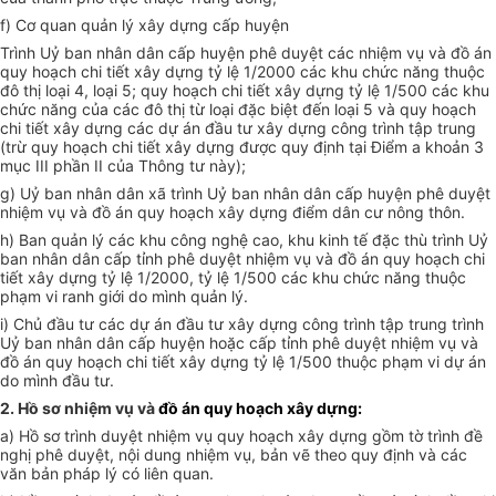
f) Cơ quan quản lý xây dựng cấp huyện
Trình Uỷ ban nhân dân cấp huyện phê duyệt các nhiệm vụ và đồ án
quy hoạch chi tiết xây dựng tỷ lệ 1/2000 các khu chức năng thuộc
đô thị loại 4, loại 5; quy hoạch chi tiết xây dựng tỷ lệ 1/500 các khu
chức năng của các đô thị từ loại đặc biệt đến loại 5 và quy hoạch
chi tiết xây dựng các dự án đầu tư xây dựng công trình tập trung
(trừ quy hoạch chi tiết xây dựng được quy định tại Điểm a khoản 3
mục III phần II của Thông tư này);
g) Uỷ ban nhân dân xã trình Uỷ ban nhân dân cấp huyện phê duyệt
nhiệm vụ và đồ án quy hoạch xây dựng điểm dân cư nông thôn.
h) Ban quản lý các khu công nghệ cao, khu kinh tế đặc thù trình Uỷ
ban nhân dân cấp tỉnh phê duyệt nhiệm vụ và đồ án quy hoạch chi
tiết xây dựng tỷ lệ 1/2000, tỷ lệ 1/500 các khu chức năng thuộc
phạm vi ranh giới do mình quản lý.
i) Chủ đầu tư các dự án đầu tư xây dựng công trình tập trung trình
Uỷ ban nhân dân cấp huyện hoặc cấp tỉnh phê duyệt nhiệm vụ và
đồ án quy hoạch chi tiết xây dựng tỷ lệ 1/500 thuộc phạm vi dự án
do mình đầu tư.
2. Hồ sơ nhiệm vụ và
đồ án quy hoạch xây dựng:
a) Hồ sơ trình duyệt nhiệm vụ quy hoạch xây dựng gồm tờ trình đề
nghị phê duyệt, nội dung nhiệm vụ, bản vẽ theo quy định và các
văn bản pháp lý có liên quan.