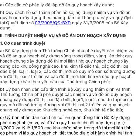
a) Các căn cứ pháp lý để lập đồ án quy hoạch xây dựng;
b) Quy cách hồ sơ; thành phần hồ sơ; nội dung nhiệm vụ và đồ án
quy hoạch xây dựng theo hướng dẫn tại Thông tư này và quy định
tại Quyết định số
03/2008/QĐ-BXD
ngày 31/3/2008 của Bộ Xây
dựng.
II. TRÌNH DUYỆT NHIỆM VỤ VÀ ĐỒ ÁN QUY HOẠCH XÂY DỰNG
1. Cơ quan trình duyệt
a) Bộ Xây dựng trình Thủ tướng Chính phủ phê duyệt các nhiệm vụ
và đồ án quy hoạch xây dựng vùng trọng điểm, vùng liên tỉnh; quy
hoạch chung xây dựng đô thị mới liên tỉnh;
quy hoạch chung xây
dựng các khu công nghệ cao, khu kinh tế đặc thù, các đô thị loại
đặc biệt, loại 1, loại 2, các đô thị mới có quy mô dân số tương đương
với đô thị loại 2 trở lên và các đô thị mới liên tỉnh
và các quy hoạch
xây dựng khác theo yêu cầu của Thủ tướng Chính phủ;
b) Uỷ ban nhân dân cấp tỉnh
trình Bộ Xây dựng thẩm định và trình
Thủ tướng Chính phủ phê duyệt các nhiệm vụ và đồ án quy hoạch
chung xây dựng đô thị loại đặc biệt, loại 1, loại 2, các đô thị mới có
quy mô dân số tương đương với đô thị loại 2 trở lên và quy hoạch
chung xây dựng các Khu công nghệ cao, Khu kinh tế đặc thù;
c) Uỷ ban nhân dân các tỉnh có liên quan đồng trình Bộ Xây dựng
phê duyệt nhiệm vụ và đồ án quy hoạch chi tiết xây dựng tỷ lệ
1/2000 và tỷ lệ 1/500 các khu chức năng trong đô thị mới liên tỉnh
có phạm vi lập quy hoạch chi tiết thuộc địa giới hành chính hai tỉnh