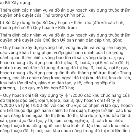
a) Bộ Xây dựng
Thẩm định các nhiệm vụ và đồ án quy hoạch xây dựng thuộc thẩm
quyền phê duyệt của Thủ tướng Chính phủ.
b) Sở Xây dựng hoặc Sở Quy hoạch - Kiến trúc (đối với các tỉnh,
thành phố có Sở Quy hoạch - Kiến trúc)
Thẩm định các nhiệm vụ và đồ án quy hoạch xây dựng thuộc thẩm
quyền phê duyệt của Chủ tịch Uỷ ban nhân dân cấp tỉnh, gồm:
- Quy hoạch xây dựng vùng tỉnh, vùng huyện và vùng liên huyện,
các vùng khác trong phạm vi địa giới hành chính của tỉnh (vùng
cảnh quan thiên nhiên, vùng bảo tồn di sản, vùng du lịch...); quy
hoạch chung xây dựng các đô thị loại 3, loại 4, loại 5 và các đô thị
mới có quy mô dân số tương đương đô thị loại 3, loại 4, loại 5; quy
hoạch chung xây dựng các quận thuộc thành phố trực thuộc Trung
ương, các khu chức năng khác ngoài đô thị (khu đô thị, khu du lịch,
khu bảo tồn di sản, giáo dục đào tạo, y tế, công nghiệp địa
phương,...)
có quy mô lớn hơn 500 ha;
- Quy hoạch chi tiết xây dựng tỷ lệ 1/2000 các khu chức năng của
đô thị loại đặc biệt, loại 1, loại 2, loại 3; quy hoạch chi tiết tỷ lệ
1/2000 và tỷ lệ 1/500 đối với các khu vực có phạm vi lập quy hoạch
chi tiết thuộc địa giới hành chính từ hai quận, huyện trở lên; các khu
chức năng khác ngoài đô thị (khu đô thị, khu du lịch, khu bảo tồn di
sản, giáo dục đào tạo, y tế, cụm công nghiệp,...), các khu chức
năng thuộc khu công nghệ cao, khu kinh tế đặc thù; các khu chức
năng thuộc đô thị mới; các khu chức năng trong đô thị mới liên tỉnh