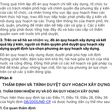
Trong quá trình lập đồ án quy hoạch chi tiết xây dựng, tổ chức tư
vấn có trách nhiệm phối hợp với chính quyền địa phương lấy ý kiến
của các tổ chức, cá nhân trong khu vực lập quy hoạch theo các
hình thức hội họp, trao đổi trực tiếp hoặc phát phiếu lấy ý kiến về
nội dung quy hoạch tại các Trung tâm thông tin của thành phố, thị
xã, quận, phường để nhân dân dễ tiếp cận và góp ý. Các ý kiến
đóng góp phải được tổng hợp đầy đủ và báo cáo cấp có thẩm
quyền xem xét trước khi phê duyệt;
3. Trên cơ sở hồ sơ
nhiệm vụ,
đồ án quy hoạch xây dựng và kết
quả lấy ý kiến, người có thẩm quyền phê duyệt quy hoạch xây
dựng quyết định lựa chọn phương án quy hoạch xây dựng.
Đồ án quy hoạch xây dựng được duyệt phải phù hợp với định
hướng phát triển; đảm bảo tính khả thi, hài hoà giữa lợi ích của nhà
nước và cộng đồng. Đồng thời phải có các kế hoạch và giải pháp cụ
thể để khắc phục những hạn chế, tồn tại của phương án lựa chọn
trên cơ sở các ý kiến đóng góp.
Phần 4:
THẨM ĐỊNH VÀ TRÌNH DUYỆT QUY HOẠCH XÂY DỰNG
I. THẨM ĐỊNH NHIỆM VỤ VÀ ĐỒ ÁN QUY HOẠCH XÂY DỰNG
Thực hiện theo quy định tại các Điều 11, Điều 19, Điều 28, Điều 36
của Nghị định
08/2005/NĐ-CP
và được hướng dẫn cụ thể như sau:
1. Cơ quan thẩm định