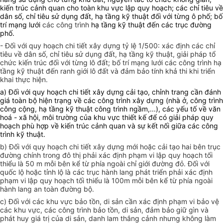
kiến trúc cảnh quan cho toàn khu vực lập quy hoạch; các chỉ tiêu về
dân số, chỉ tiêu sử dụng đất, hạ tầng kỹ thuật đối với từng ô phố; bố
trí mạng lưới
các công trình
hạ tầng kỹ thuật đến các trục đường
phố.
- Đối với quy hoạch chi tiết xây dựng tỷ lệ 1/500: xác định các chỉ
tiêu về dân số, chỉ tiêu sử dụng đất, hạ tầng kỹ thuật, giải pháp tổ
chức kiến trúc đối với từng lô đất; bố trí mạng lưới các công trình hạ
tầng kỹ thuật đến ranh giới lô đất và đảm bảo tính khả thi khi triển
khai thực hiện.
a) Đối với quy hoạch chi tiết xây dựng cải tạo, chỉnh trang cần đánh
giá toàn bộ hiện trạng về các công trình xây dựng (nhà ở, công trình
công cộng, hạ tầng kỹ thuật công trình ngầm,...), các yếu tố về văn
hoá - xã hội, môi trường của khu vực thiết kế để có giải pháp quy
hoạch phù hợp về kiến trúc cảnh quan và sự kết nối giữa các công
trình kỹ thuật.
b) Đối với quy hoạch chi tiết xây dựng mới hoặc cải tạo hai bên trục
đường chính trong đô thị phải xác định phạm vi lập quy hoạch tối
thiểu là 50 m mỗi bên kể từ phía ngoài chỉ giới đường đỏ. Đối với
quốc lộ hoặc tỉnh lộ là các trục hành lang phát triển phải xác định
phạm vi lập quy hoạch tối thiểu là 100m mỗi bên kể từ phía ngoài
hành lang an toàn đường bộ.
c) Đối với các khu vực bảo tồn, di sản cần xác định phạm vi bảo vệ
các khu vực, các công trình bảo tồn, di sản, đảm bảo giữ gìn và
phát huy giá trị của di sản, danh lam thắng cảnh nhưng không làm