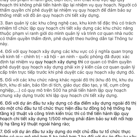
hoạch thì không phải tiến hành lập lại nhiệm vụ quy hoạch. Người có
thẩm quyền chỉ phê duyệt lại nhiệm vụ quy hoạch để đảm bảo sự
thống nhất với đồ án quy hoạch chi tiết xây dựng.
3. Ban quản lý các khu công nghệ cao, khu kinh tế đặc thù có trách
nhiệm tổ chức lập quy hoạch chi tiết xây dựng các khu chức năng
thuộc phạm vi ranh giới do mình quản lý và trình cơ quan nhà nước
có thẩm quyền thẩm định, phê duyệt theo hướng dẫn tại Thông tư
này.
4. Đối với quy hoạch xây dựng các khu vực có ý nghĩa quan trọng
về kinh tế - chính trị - xã hội - an ninh - quốc phòng đã được xác
định tại nhiệm vụ
quy hoạch xây dựng thì
cơ quan có thẩm quyền
phê duyệt quy hoạch xây dựng phải xin ý kiến của cơ quan quản lý
cấp trên trực tiếp trước khi phê duyệt các quy hoạch xây dựng đó.
5.
Đối với các khu chức năng khác ngoài đô thị (khu đô thị, khu du
lịch, khu di sản, bảo tồn di tích, giáo dục đào tạo, y tế, cụm công
nghiệp,...) có quy mô trên 500 ha phải tiến hành lập quy hoạch
chung xây dựng trước khi lập quy hoạch chi tiết xây dựng.
6. Đối với dự án đầu tư xây dựng có địa điểm xây dựng ngoài đô thị
do một chủ đầu tư tổ chức thực hiện đầu tư đồng bộ hệ thống hạ
tầng kỹ thuật và công trình kiến trúc thì có thể tiến hành lập quy
hoạch chi tiết xây dựng 1/500 nhưng phải đảm bảo sự kết nối hợp
lý hạ tầng kỹ thuật ngoài hàng rào;
7. Đối với dự án đầu tư xây dựng do một chủ đầu tư tổ chức thực
hiện có quy mô nhỏ hơn 5 ha (nhỏ hơn 2 ha đối với dự án đầu tư xây