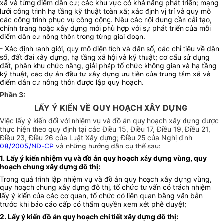
xã và từng điểm dân cư; các khu vực có khả năng phát triển; mạng
lưới công trình hạ tầng kỹ thuật toàn xã; xác định vị trí và quy mô
các công trình phục vụ công cộng. Nêu các nội dung cần cải tạo,
chỉnh trang hoặc xây dựng mới phù hợp với sự phát triển của mỗi
điểm dân cư nông thôn trong từng giai đoạn.
- Xác định ranh giới, quy mô diện tích và dân số, các chỉ tiêu về dân
số, đất đai xây dựng, hạ tầng xã hội và kỹ thuật; cơ cấu sử dụng
đất, phân khu chức năng, giải pháp tổ chức không gian và hạ tầng
kỹ thuật, các dự án đầu tư xây dựng ưu tiên của trung tâm xã và
điểm dân cư nông thôn được lập quy hoạch.
Phần 3:
LẤY Ý KIẾN VỀ QUY HOẠCH XÂY DỰNG
Việc lấy ý kiến đối với nhiệm vụ và đồ án quy hoạch xây dựng được
thực hiện theo quy định tại các Điều 15, Điều 17, Điều 19, Điều 21,
Điều 23, Điều 26 của Luật Xây dựng; Điều 25 của Nghị định
08/2005/NĐ-CP
và những hướng dẫn cụ thể sau:
1. Lấy ý kiến nhiệm vụ và đồ án quy hoạch xây dựng vùng, quy
hoạch chung xây dựng đô thị:
Trong quá trình lập nhiệm vụ và
đồ án
quy hoạch xây dựng vùng,
quy hoạch chung xây dựng đô thị, tổ chức tư vấn có trách nhiệm
lấy ý kiến của các cơ quan, tổ chức có liên quan bằng văn bản
trước khi báo cáo cấp có thẩm quyền xem xét phê duyệt;
2. Lấy ý kiến đồ án quy hoạch chi tiết xây dựng đô thị: