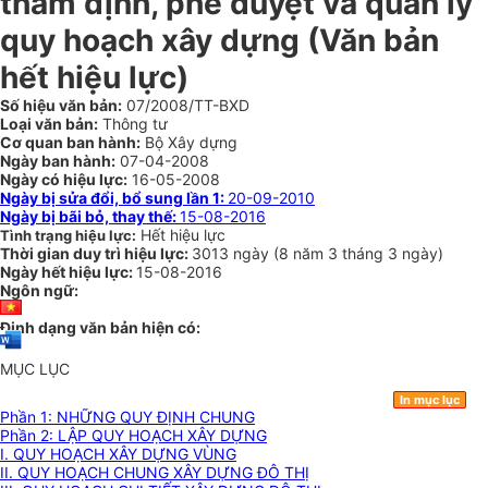
thẩm định, phê duyệt và quản lý
quy hoạch xây dựng (Văn bản
hết hiệu lực)
Số hiệu văn bản:
07/2008/TT-BXD
Loại văn bản:
Thông tư
Cơ quan ban hành:
Bộ Xây dựng
Ngày ban hành:
07-04-2008
Ngày có hiệu lực:
16-05-2008
Ngày bị sửa đổi, bổ sung lần 1:
20-09-2010
Ngày bị bãi bỏ, thay thế:
15-08-2016
Hết hiệu lực
Tình trạng hiệu lực:
Thời gian duy trì hiệu lực:
3013 ngày
(
8 năm
3 tháng
3 ngày
)
Ngày hết hiệu lực:
15-08-2016
Ngôn ngữ:
Định dạng văn bản hiện có:
MỤC LỤC
In mục lục
Phần 1: NHỮNG QUY ĐỊNH CHUNG
Phần 2: LẬP QUY HOẠCH XÂY DỰNG
I. QUY HOẠCH XÂY DỰNG VÙNG
II. QUY HOẠCH CHUNG XÂY DỰNG ĐÔ THỊ