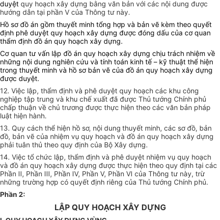
duyệt
quy hoạch xây dựng bằng văn bản với các nội dung được
hướng dẫn tại phần V của Thông tư này.
Hồ sơ đồ án gồm thuyết minh tổng hợp và bản vẽ kèm theo quyết
định phê duyệt quy hoạch xây dựng được đóng dấu của cơ quan
thẩm định đồ án quy hoạch xây dựng.
Cơ quan tư vấn lập đồ án quy hoạch xây dựng chịu trách nhiệm về
những nội dung nghiên cứu và tính toán kinh tế – kỹ thuật thể hiện
trong thuyết minh và hồ sơ bản vẽ của đồ án quy hoạch xây dựng
được duyệt.
12. Việc lập, thẩm định và phê duyệt quy hoạch các khu công
nghiệp tập trung và khu chế xuất đã được Thủ tướng Chính phủ
chấp thuận về chủ trương được thực hiện theo các văn bản pháp
luật hiện hành.
13. Quy cách thể hiện hồ sơ, nội dung
thuyết minh, các sơ đồ, bản
đồ, bản vẽ của nhiệm vụ quy hoạch và đồ án quy hoạch xây dựng
phải tuân thủ theo quy định của Bộ Xây dựng.
14. Việc tổ chức lập, thẩm định và phê duyệt nhiệm vụ quy hoạch
và đồ án quy hoạch xây dựng được thực hiện theo quy định tại các
Phần II, Phần III, Phần IV, Phần V, Phần VI của Thông tư này, trừ
những trường hợp có quyết định riêng của Thủ tướng Chính phủ.
Phần 2:
LẬP QUY HOẠCH XÂY DỰNG