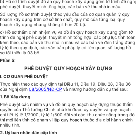
b) Hồ sơ trình duyệt đồ án quy hoạch xây dựng gồm tờ trình đề nghị
phê duyệt, thuyết minh tổng hợp, các bản vẽ thu nhỏ in màu.
Số lượng hồ sơ trình duyệt theo yêu cầu của cơ quan quản lý quy
hoạch xây dựng trên cơ sở tính chất, quy mô của từng loại quy
hoạch xây dựng nhưng không ít hơn 20 bộ.
c) Hồ sơ thẩm định nhiệm vụ và đồ án quy hoạch xây dựng gồm tờ
trình đề nghị phê duyệt, thuyết minh tổng hợp, các phụ lục tính toán
kèm theo, các bản vẽ thu nhỏ in màu và các bản vẽ đen trắng đúng
tỷ lệ theo quy định, các văn bản pháp lý có liên quan; số lượng hồ
sơ tối thiểu là 03 bộ.
Phần 5:
PHÊ DUYỆT QUY HOẠCH XÂY DỰNG
I. CƠ QUAN PHÊ DUYỆT
Thực hiện theo các quy định tại Điều 11, Điều 19, Điều 28, Điều 36
của Nghị định
08/2005/NĐ-CP
và những hướng dẫn cụ thể sau:
1. Bộ Xây dựng
Phê duyệt các nhiệm vụ và đồ án quy hoạch xây dựng thuộc thẩm
quyền của Thủ tướng Chính phủ khi được ủy quyền và quy hoạch
chi tiết tỷ lệ 1/2000, tỷ lệ 1/500 đối với các khu chức năng trong đô
thị mới liên tỉnh có phạm vi lập
quy hoạch
thuộc địa giới hành chính
nhiều tỉnh.
2. Uỷ ban nhân dân cấp tỉnh