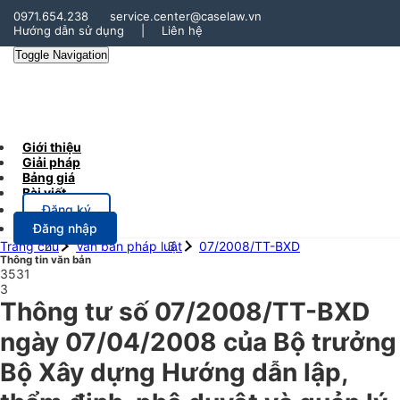
0971.654.238
service.center@caselaw.vn
Hướng dẫn sử dụng
|
Liên hệ
Toggle Navigation
Giới thiệu
Giải pháp
Bảng giá
Bài viết
Đăng ký
Đăng nhập
Trang chủ
Văn bản pháp luật
07/2008/TT-BXD
Thông tin văn bản
3531
3
Thông tư số 07/2008/TT-BXD
ngày 07/04/2008 của Bộ trưởng
Bộ Xây dựng Hướng dẫn lập,