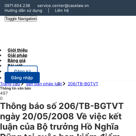
0971.654.238
service.center@caselaw.vn
Hướng dẫn sử dụng
|
Liên hệ
Toggle Navigation
Giới thiệu
Giải pháp
Bảng giá
Bài viết
Đăng ký
Đăng nhập
Trang chủ
Văn bản pháp luật
206/TB-BGTVT
Thông tin văn bản
497
0
Thông báo số 206/TB-BGTVT
ngày 20/05/2008 Về việc kết
luận của Bộ trưởng Hồ Nghĩa