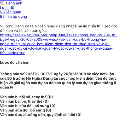
Tiếng anh
Lược đồ
VB liên quan
Bản án áp dụng
Vui lòng
Đăng ký
tài khoản hoặc
đăng nhập
Chế độ hiển thị lược đồ:
để xem và tải văn bản gốc.
https://caselaw.vn/van-ban-phap-luat/14114-thong-bao-so-206-tb-
bgtvt-ngay-20-05-2008-ve-viec-ket-luan-cua-bo-truong-ho-
nghia-dung-tai-cuoc-hop-kiem-diem-tien-do-thuc-hien-va-giai-
ngan-cac-du-an-do-ban-quan-ly-cac-du-an-giao-thong-9-quan-
ly?luocdo=true
Lược đồ văn bản:
Thông báo số 206/TB-BGTVT ngày 20/05/2008 Về việc kết luận
của Bộ trưởng Hồ Nghĩa Dũng tại cuộc họp kiểm điểm tiến độ thực
hiện và giải ngân các dự án do ban quản lý các dự án giao thông 9
quản lý
Văn bản bị bãi bỏ, thay thế (0)
Văn bản bãi bỏ, thay thế (0)
Văn bản bị sửa đổi, bổ sung (0)
Văn bản sửa đổi, bổ sung (0)
Văn bản được hướng dẫn, quy định chi tiết (0)