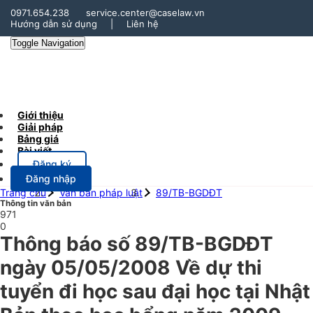
0971.654.238
service.center@caselaw.vn
Hướng dẫn sử dụng
|
Liên hệ
Toggle Navigation
Giới thiệu
Giải pháp
Bảng giá
Bài viết
Đăng ký
Đăng nhập
Trang chủ
Văn bản pháp luật
89/TB-BGDĐT
Thông tin văn bản
971
0
Thông báo số 89/TB-BGDĐT
ngày 05/05/2008 Về dự thi
tuyển đi học sau đại học tại Nhật