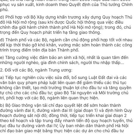
phục vụ sản xuất, kinh doanh theo Quyết định của Thủ tướng Chính
phủ.
d) Phối hợp với Bộ Xây dựng khẩn trương xây dựng Quy hoạch Thủ
đô Hà Nội mở rộng (sau khi được Quốc hội thông qua việc điều
chỉnh địa giới hành chính thành phố Hà Nội mở rộng); trong đó, chú
trọng đến Quy hoạch phát triển hạ tầng giao thông.
đ) Thành phố và các Bộ, ngành cần chủ động phối hợp tốt với nhau
để kịp thời tháo gỡ khó khăn, vướng mắc sớm hoàn thành các công
trình trọng điểm trên địa bàn Thành phố.
e) Tăng cường việc đảm bảo an sinh xã hội, nhất là quan tâm đến
những người nghèo, gia đình chính sách, người thu nhập thấp...
2. Đối với các Bộ, ngành Trung ương:
a) Tiếp tục nghiên cứu việc sửa đổi, bổ sung Luật Đất đai và các
văn bản quy phạm pháp luật liên quan để giảm thiểu các thủ tục
không cần thiết, tạo môi trường thuận lợi cho đầu tư và tăng quyền
tự chủ cho các chủ đầu tư; giao Bộ Tài nguyên và Môi trường chủ
trì, phối hợp với các Bộ, ngành liên quan thực hiện.
b) Bộ Giao thông vận tải chỉ đạo quyết liệt để sớm hoàn thành
đường vành đai II, đường vành đai III (giai đoạn 1) và định hình Quy
hoạch đường sắt nội đô; đồng thời, tiếp tục triển khai giai đoạn 2
theo kế hoạch và tập trung đẩy nhanh tiến độ quy hoạch tuyến, thủ
tục đầu tư đường vành đai IV; Ủy ban nhân dân thành phố Hà Nội
chỉ đạo bàn giao mặt bằng thực hiện các dự án cho chủ đầu tư