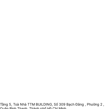
Tầng 5, Toà Nhà TTM BUILDING, Số 309 Bạch Đằng , Phường 2 ,
Quận Bình Thạnh, Thành phố Hồ Chí Minh