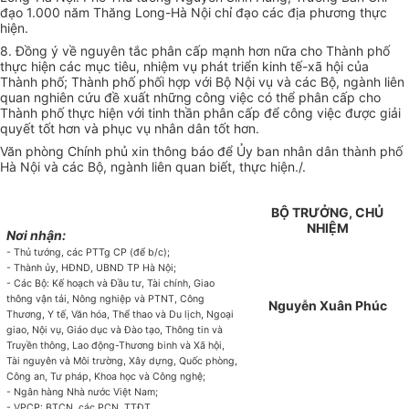
đạo 1.000 năm Thăng Long-Hà Nội chỉ đạo các địa phương thực
hiện.
8. Đồng ý về nguyên tắc phân cấp mạnh hơn nữa cho Thành phố
thực hiện các mục tiêu, nhiệm vụ phát triển kinh tế-xã hội của
Thành phố; Thành phố phối hợp với Bộ Nội vụ và các Bộ, ngành liên
quan nghiên cứu đề xuất những công việc có thể phân cấp cho
Thành phố thực hiện với tinh thần phân cấp để công việc được giải
quyết tốt hơn và phục vụ nhân dân tốt hơn.
Văn phòng Chính phủ xin thông báo để Ủy ban nhân dân thành phố
Hà Nội và các Bộ, ngành liên quan biết, thực hiện./.
BỘ TRƯỞNG, CHỦ
NHIỆM
Nơi nhận:
- Thủ tướng, các PTTg CP (để b/c);
- Thành ủy, HĐND, UBND TP Hà Nội;
- Các Bộ: Kế hoạch và Đầu tư, Tài chính, Giao
thông vận tải, Nông nghiệp và PTNT, Công
Nguyễn Xuân Phúc
Thương, Y tế, Văn hóa, Thể thao và Du lịch, Ngoại
giao, Nội vụ, Giáo dục và Đào tạo, Thông tin và
Truyền thông, Lao động-Thương binh và Xã hội,
Tài nguyên và Môi trường, Xây dựng, Quốc phòng,
Công an, Tư pháp, Khoa học và Công nghệ;
- Ngân hàng Nhà nước Việt Nam;
- VPCP: BTCN, các PCN, TTĐT,