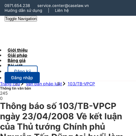
0971.654.238
service.center@caselaw.vn
Hướng dẫn sử dụng
|
Liên hệ
Toggle Navigation
Giới thiệu
Giải pháp
Bảng giá
Bài viết
Đăng ký
Đăng nhập
Trang chủ
Văn bản pháp luật
103/TB-VPCP
Thông tin văn bản
245
0
Thông báo số 103/TB-VPCP
ngày 23/04/2008 Về kết luận
của Thủ tướng Chính phủ