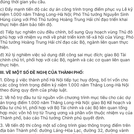
đúng thời gian yêu cầu.
c) Đẩy mạnh tiến độ các dự án công trình trọng điểm phục vụ Lễ kỷ
niệm 1.000 năm Thăng Long-Hà Nội; Phó Thủ tướng Nguyễn Sinh
Hùng cùng với Phó Thủ tướng Hoàng Trung Hải chỉ đạo triển khai
thực hiện đảm bảo tiến độ.
d) Tiếp tục nghiên cứu điều chỉnh, bổ sung Quy hoạch vùng Thủ đô
phù hợp với nhiệm vụ mới về phát triển kinh tế-xã hội của Vùng; Phó
Thủ tướng Hoàng Trung Hải chỉ đạo các Bộ, ngành liên quan thực
hiện.
đ) Xử lý nghiêm việc sử dụng đất công sai mục đích; giao Bộ Tài
chính chủ trì, phối hợp với các Bộ, ngành và các cơ quan liên quan
thực hiện.
III. VỀ MỘT SỐ ĐỀ NGHỊ CỦA THÀNH PHỐ:
1. Đồng ý việc thành phố Hà Nội tiếp tục huy động, bố trí vốn cho
các công trình trọng điểm kỷ niệm 1.000 năm Thăng Long-Hà Nội
theo đúng quy định của pháp luật.
2. Về hỗ trợ đầu tư từ nguồn vốn chương trình mục tiêu cho các dự
án trọng điểm 1.000 năm Thăng Long-Hà Nội: giao Bộ Kế hoạch và
Đầu tư chủ trì, phối hợp với Bộ Tài chính và các Bộ liên quan tổng
hợp mức vỗn hỗ trợ từ Trung ương và phần vốn thuộc nhiệm vụ của
Thành phố, báo cáo Thủ tướng Chính phủ quyết định.
3. Về tiến độ thi công một số công trình giao thông trọng điểm trên
địa bàn Thành phố: đường Láng-Hòa Lạc, đường 32, đường vành