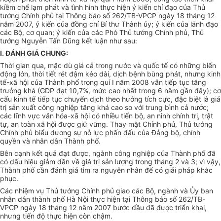
kiềm chế lạm phát và tình hình thực hiện ý kiến chỉ đạo của Thủ
tướng Chính phủ tại Thông báo số 262/TB-VPCP ngày 18 tháng 12
năm 2007, ý kiến của đồng chí Bí thư Thành ủy; ý kiến của lãnh đạo
các Bộ, cơ quan; ý kiến của các Phó Thủ tướng Chính phủ, Thủ
tướng Nguyễn Tấn Dũng kết luận như sau:
I.
ĐÁNH GIÁ CHUNG:
Thời gian qua, mặc dù giá cả trong nước và quốc tế có những biến
động lớn, thời tiết rét đậm kéo dài, dịch bệnh bùng phát, nhưng kinh
tế-xã hội của Thành phố trong quí I năm 2008 vẫn tiếp tục tăng
trưởng khá (GDP đạt 10,7%, mức cao nhất trong 6 năm gần đây); cơ
cấu kinh tế tiếp tục chuyển dịch theo hướng tích cực, đặc biệt là giá
trị sản xuất công nghiệp tăng khá cao so với trung bình cả nước;
các lĩnh vực văn hóa-xã hội có nhiều tiến bộ, an ninh chính trị, trật
tự, an toàn xã hội được giữ vững. Thay mặt Chính phủ, Thủ tướng
Chính phủ biểu dương sự nỗ lực phấn đấu của Đảng bộ, chính
quyền và nhân dân Thành phố.
Bên cạnh kết quả đạt được, ngành công nghiệp của Thành phố đã
có dấu hiệu giảm dần về giá trị sản lượng trong tháng 2 và 3; vì vậy,
Thành phố cần đánh giá tìm ra nguyên nhân để có giải pháp khắc
phục.
Các nhiệm vụ Thủ tướng Chính phủ giao các Bộ, ngành và Ủy ban
nhân dân thành phố Hà Nội thực hiện tại Thông báo số 262/TB-
VPCP ngày 18 tháng 12 năm 2007 bước đầu đã được triển khai,
nhưng tiến độ thực hiện còn chậm.