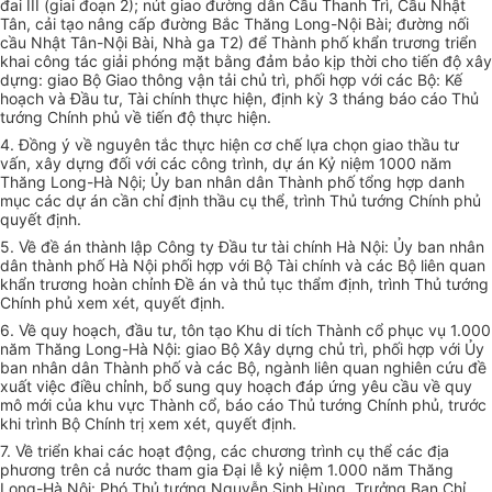
đai III (giai đoạn 2); nút giao đường dẫn Cầu Thanh Trì, Cầu Nhật
Tân, cải tạo nâng cấp đường Bắc Thăng Long-Nội Bài; đường nối
cầu Nhật Tân-Nội Bài, Nhà ga T2) để Thành phố khẩn trương triển
khai công tác giải phóng mặt bằng đảm bảo kịp thời cho tiến độ xây
dựng: giao Bộ Giao thông vận tải chủ trì, phối hợp với các Bộ: Kế
hoạch và Đầu tư, Tài chính thực hiện, định kỳ 3 tháng báo cáo Thủ
tướng Chính phủ về tiến độ thực hiện.
4. Đồng ý về nguyên tắc thực hiện cơ chế lựa chọn giao thầu tư
vấn, xây dựng đối với các công trình, dự án Kỷ niệm 1000 năm
Thăng Long-Hà Nội; Ủy ban nhân dân Thành phố tổng hợp danh
mục các dự án cần chỉ định thầu cụ thể, trình Thủ tướng Chính phủ
quyết định.
5. Về đề án thành lập Công ty Đầu tư tài chính Hà Nội: Ủy ban nhân
dân thành phố Hà Nội phối hợp với Bộ Tài chính và các Bộ liên quan
khẩn trương hoàn chỉnh Đề án và thủ tục thẩm định, trình Thủ tướng
Chính phủ xem xét, quyết định.
6. Về quy hoạch, đầu tư, tôn tạo Khu di tích Thành cổ phục vụ 1.000
năm Thăng Long-Hà Nội: giao Bộ Xây dựng chủ trì, phối hợp với Ủy
ban nhân dân Thành phố và các Bộ, ngành liên quan nghiên cứu đề
xuất việc điều chỉnh, bổ sung quy hoạch đáp ứng yêu cầu về quy
mô mới của khu vực Thành cổ, báo cáo Thủ tướng Chính phủ, trước
khi trình Bộ Chính trị xem xét, quyết định.
7. Về triển khai các hoạt động, các chương trình cụ thể các địa
phương trên cả nước tham gia Đại lễ kỷ niệm 1.000 năm Thăng
Long-Hà Nội: Phó Thủ tướng Nguyễn Sinh Hùng, Trưởng Ban Chỉ