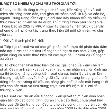
II. MỘT SỐ NHIỆM VỤ CHỦ YẾU THỜI GIAN TỚI:
Để duy trì tốc độ tăng trưởng kinh tế cao, bền vững gắn với cải
thiện đời sống nhân dân, thời gian tới thành phố Hà Nội và các Bộ,
ngành Trung ương cần tiếp tục chỉ đạo đẩy nhanh tiến độ triển khai
thực hiện các nhiệm vụ đã được Thủ tướng Chính phủ chỉ đạo tại
Thông báo số 262/TB-VPCP ngày 18 tháng 12 năm 2007 của Văn
phòng Chính phủ và tập trung thực hiện tốt một số nhiệm vụ chủ
yếu sau:
1. Đối với thành phố Hà Nội:
a) Tiếp tục rà soát và có các giải pháp thiết thực để phấn đấu đảm
bảo đạt được các chỉ tiêu kế hoạch đã đặt ra của năm 2008, góp
phần cùng cả nước thực hiện tốt các mục tiêu, nhiệm vụ kế hoạch
đã đề ra.
b) Tổ chức triển khai thực hiện tốt các giải pháp về kiềm chế lạm
phát, đẩy mạnh sản xuất và xuất khẩu, giảm nhập siêu, ổn định giá
cả thị trường; tăng cường kiểm soát giá cả, buôn lậu và gian lận
thương mại, kiên quyết không để xẩy ra tình trạng lợi dụng các biến
động trên thị trường để đầu cơ, nâng giá, nhất là các mặt hàng thiết
yếu cho sản xuất và tiêu dùng; thực hiện tiết kiệm 10% chi tiêu
thường xuyên.
c) Rà soát các dự án đầu tư công, kiên quyết thực hiện đình hoãn,
giãn tiến độ các công trình, dự án chưa cấp thiết, chưa phát huy
hiệu quả để tập trung vốn đầu tư cho các công trình, dự án có hiệu
quả, có khả năng hoàn thành trong năm 2008 hoặc đầu năm 2009