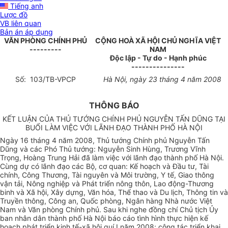
Tiếng anh
Lược đồ
VB liên quan
Bản án áp dụng
VĂN PHÒNG CHÍNH PHỦ
CỘNG HOÀ XÃ HỘI CHỦ NGHĨA VIỆT
---------
NAM
Độc lập - Tự do - Hạnh phúc
---------------
Số: 103/TB-VPCP
Hà Nội, ngày 23 tháng 4 năm 2008
THÔNG BÁO
KẾT LUẬN CỦA THỦ TƯỚNG CHÍNH PHỦ NGUYỄN TẤN DŨNG TẠI
BUỔI LÀM VIỆC VỚI LÃNH ĐẠO THÀNH PHỐ HÀ NỘI
Ngày 16 tháng 4 năm 2008, Thủ tướng Chính phủ Nguyễn Tấn
Dũng và các Phó Thủ tướng: Nguyễn Sinh Hùng, Trương Vĩnh
Trọng, Hoàng Trung Hải đã làm việc với lãnh đạo thành phố Hà Nội.
Cùng dự có lãnh đạo các Bộ, cơ quan: Kế hoạch và Đầu tư, Tài
chính, Công Thương, Tài nguyên và Môi trường, Y tế, Giao thông
vận tải, Nông nghiệp và Phát triển nông thôn, Lao động-Thương
binh và Xã hội, Xây dựng, Văn hóa, Thể thao và Du lịch, Thông tin và
Truyền thông, Công an, Quốc phòng, Ngân hàng Nhà nước Việt
Nam và Văn phòng Chính phủ. Sau khi nghe đồng chí Chủ tịch Ủy
ban nhân dân thành phố Hà Nội báo cáo tình hình thực hiện kế
hoạch phát triển kinh tế-xã hội quí I năm 2008; công tác triển khai