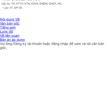
các Vụ: TH, KTTH, KTN, KGVX, ĐMDN, QHQT, NC;
- Lưu: VT, ĐP (5).
Nội dung VB
Văn bản gốc
Tiếng anh
Lược đồ
VB liên quan
Bản án áp dụng
Vui lòng
Đăng ký
tài khoản hoặc
đăng nhập
để xem và tải văn bản
gốc.