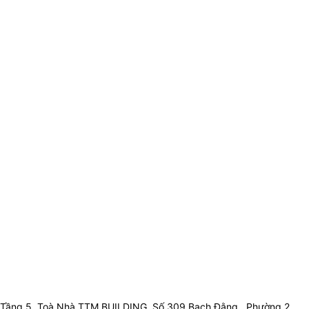
Tầng 5, Toà Nhà TTM BUILDING, Số 309 Bạch Đằng , Phường 2 ,