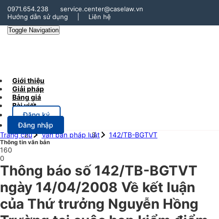
0971.654.238
service.center@caselaw.vn
Hướng dẫn sử dụng
|
Liên hệ
Toggle Navigation
Giới thiệu
Giải pháp
Bảng giá
Bài viết
Đăng ký
Đăng nhập
Trang chủ
Văn bản pháp luật
142/TB-BGTVT
Thông tin văn bản
160
0
Thông báo số 142/TB-BGTVT
ngày 14/04/2008 Về kết luận
của Thứ trưởng Nguyễn Hồng