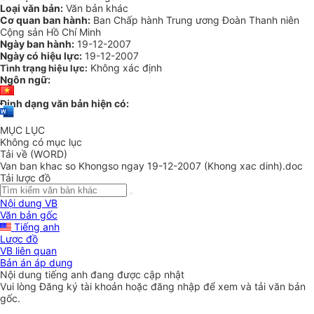
Loại văn bản:
Văn bản khác
Cơ quan ban hành:
Ban Chấp hành Trung ương Đoàn Thanh niên
Cộng sản Hồ Chí Minh
Ngày ban hành:
19-12-2007
Ngày có hiệu lực:
19-12-2007
Không xác định
Tình trạng hiệu lực:
Ngôn ngữ:
Định dạng văn bản hiện có:
MỤC LỤC
Không có mục lục
Tải về (WORD)
Van ban khac so Khongso ngay 19-12-2007 (Khong xac dinh).doc
Tải lược đồ
Nội dung VB
Văn bản gốc
Tiếng anh
Lược đồ
VB liên quan
Bản án áp dụng
Nội dung tiếng anh đang được cập nhật
Vui lòng
Đăng ký
tài khoản hoặc
đăng nhập
để xem và tải văn bản
gốc.