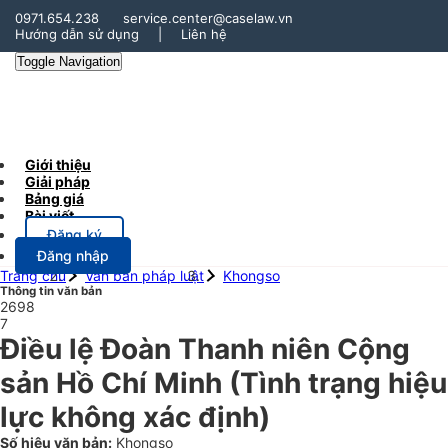
0971.654.238
service.center@caselaw.vn
Hướng dẫn sử dụng
|
Liên hệ
Toggle Navigation
Giới thiệu
Giải pháp
Bảng giá
Bài viết
Đăng ký
Đăng nhập
Trang chủ
Văn bản pháp luật
Khongso
Thông tin văn bản
2698
7
Điều lệ Đoàn Thanh niên Cộng
sản Hồ Chí Minh
(Tình trạng hiệu
lực không xác định)
Số hiệu văn bản:
Khongso