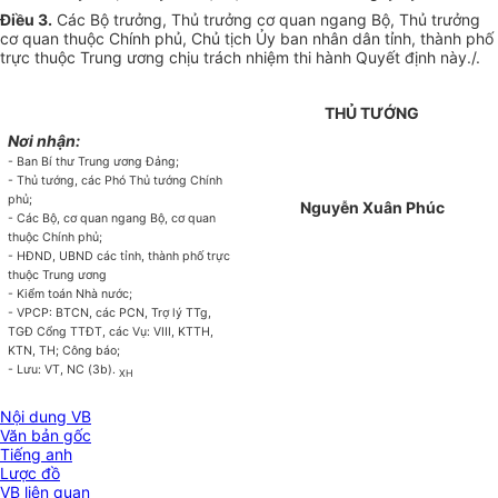
Điều 3.
Các Bộ trưởng, Thủ trưởng cơ quan ngang Bộ, Thủ trưởng
cơ quan thuộc Chính phủ, Chủ tịch
Ủy ban
nhân dân tỉnh, thành phố
trực thuộc Trung ương chịu trách nhiệm thi hành Quyết định này./.
THỦ TƯỚNG
Nơi nhận:
- Ban Bí thư Trung ương Đảng;
- Thủ tướng, các Phó Th
ủ
tướng Chính
phủ;
Nguyễn Xuân Phúc
- Các Bộ, cơ quan ngang Bộ, cơ quan
thuộc Chính phủ;
- HĐND, UBND các tỉnh,
thành
phố trực
thuộc Trung
ương
- Kiểm toán Nhà n
ướ
c;
- VPCP: BTCN, các PCN, Trợ lý TTg,
TGĐ
C
ổng TTĐT, các Vụ: VIII, KTTH,
KTN, TH; Công báo;
- Lưu: VT, NC (3b).
XH
Nội dung VB
Văn bản gốc
Tiếng anh
Lược đồ
VB liên quan