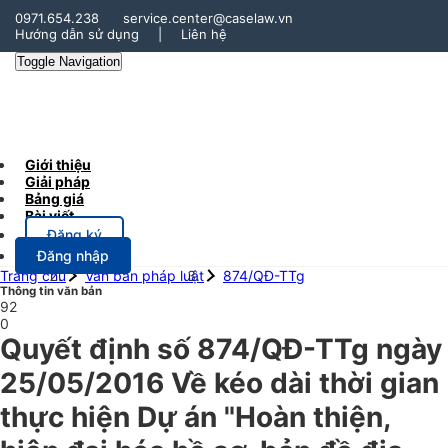
0971.654.238
service.center@caselaw.vn
Hướng dẫn sử dụng
|
Liên hệ
Toggle Navigation
Giới thiệu
Giải pháp
Bảng giá
Bài viết
Đăng ký
Đăng nhập
Trang chủ
Văn bản pháp luật
874/QĐ-TTg
Thông tin văn bản
92
0
Quyết định số 874/QĐ-TTg ngày
25/05/2016 Về kéo dài thời gian
thực hiện Dự án "Hoàn thiện,