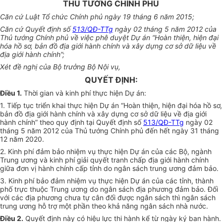
THỦ TƯỚNG CHÍNH PHỦ
Căn cứ Luật Tổ chức Chính phủ ngày 19 tháng 6 năm 2015;
Căn cứ Quyết định số
513/QĐ-TTg
ngày 02 tháng 5 năm 2012 của
Thủ tướng Chính phủ về việc phê duyệt Dự án “Hoàn thiện, hiện đại
hóa hồ sơ, bản đồ địa giới hành chính và xây dựng cơ sở dữ liệu về
địa giới hành chính”;
Xét đề nghị của Bộ trưởng Bộ Nội vụ,
QUYẾT ĐỊNH:
Điều 1.
Thời gian và kinh phí thực hiện Dự án:
1. Tiếp tục triển khai thực hiện Dự án “Hoàn thiện, hiện đại hóa hồ sơ,
bản đồ địa giới hành chính và xây dựng cơ sở dữ liệu về địa giới
hành chính” theo quy định tại Quyết định số
513/QĐ-TTg
ngày 02
tháng 5 năm 2012 của Thủ tướng Chính phủ đến hết ngày 31 tháng
12 năm 2020.
2. Kinh phí đảm bảo nhiệm vụ thực hiện Dự án của các Bộ, ngành
Trung ương và kinh phí giải quyết tranh chấp địa giới hành chính
giữa đơn vị hành chính cấp tỉnh do ngân sách trung ương đảm bảo.
3. Kinh phí bảo đảm nhiệm vụ thực hiện Dự án của các tỉnh, thành
phố trực thuộc Trung ương do ngân sách địa phương đảm bảo. Đố
i
với các địa phương chưa tự cân đối được ngân sách thì ngân sách
trung ương hỗ trợ một phần theo khả năng ngân sách nhà nước.
Điều 2.
Quyết định này có hiệu lực thi hành kể từ ngày ký ban hành.