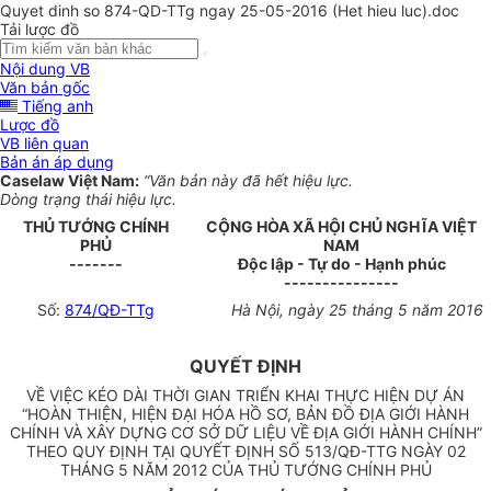
Quyet dinh so 874-QD-TTg ngay 25-05-2016 (Het hieu luc).doc
Tải lược đồ
Nội dung VB
Văn bản gốc
Tiếng anh
Lược đồ
VB liên quan
Bản án áp dụng
Caselaw Việt Nam:
“Văn bản này đã hết hiệu lực.
Dòng trạng thái hiệu lực.
THỦ TƯỚNG CHÍNH
CỘNG HÒA XÃ HỘI CHỦ NGHĨA VIỆT
PHỦ
NAM
-------
Độc lập - Tự do - Hạnh phúc
---------------
Số:
874/QĐ-TTg
Hà Nội
, ngày
25
tháng
5
năm
2016
QUYẾT ĐỊNH
VỀ VIỆC KÉO DÀI THỜI GIAN TRIỂN KHAI THỰC HIỆN DỰ ÁN
“HOÀN THIỆN, HIỆN ĐẠI HÓA HỒ SƠ, BẢN ĐỒ ĐỊA GIỚI HÀNH
CHÍNH VÀ XÂY DỰNG CƠ SỞ DỮ LIỆU VỀ ĐỊA GIỚI HÀNH CHÍNH”
THEO QUY ĐỊNH TẠI QUYẾT ĐỊNH SỐ 513/QĐ-TTG NGÀY 02
THÁNG 5 NĂM 2012 CỦA THỦ TƯỚNG CHÍNH PHỦ