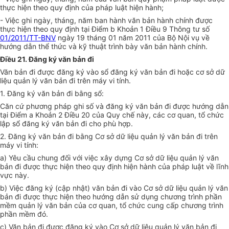
thực hiện theo quy định của pháp luật hiện hành;
- Việc ghi ngày, tháng, năm ban hành văn bản hành chính được
thực hiện theo quy định tại Điểm b Khoản 1 Điều 9 Thông tư số
01/2011/TT-BNV
ngày 19 tháng 01 năm 2011 của Bộ Nội vụ về
hướng dẫn thể thức và kỹ thuật trình bày văn bản hành chính.
Điều 21. Đăng ký văn bản đi
Văn bản đi được đăng ký vào s
ổ
đăng ký văn bản đi hoặc cơ sở d
ữ
liệu quản lý văn bản đi trên máy vi tính.
1.
Đăng ký văn bản đi bằng
s
ổ:
Căn cứ phương pháp ghi số và đăng ký văn bản đi được hướng dẫn
tại Điểm a Khoản 2 Điều 20 của Quy chế này, các cơ quan, tổ chức
lập sổ đăng ký văn bản đi cho phù hợp.
2.
Đăng ký văn bản đi bằng Cơ sở dữ liệu quản lý văn bản đi trên
máy vi tính:
a)
Yêu cầu chung đối với việc xây dựng Cơ sở dữ liệu quản lý văn
bản đi được thực hiện theo quy định hiện hành của pháp luật về lĩnh
vực này.
b)
Việc đăng ký (cập nhật) văn bản đi vào Cơ sở dữ liệu quản lý văn
bản đi được thực hiện theo hướng dẫn sử dụn
g
chương trình phần
mềm quản lý văn bản của cơ quan, tổ chức cung cấp chương trình
phần mềm đó.
c)
Văn bản đi được đăng ký vào Cơ s
ở
dữ liệu quản lý văn bản đi