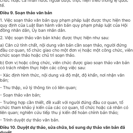
chức hoặc cá nhân nước ngoài được thực hiện theo thông
l
ệ quốc
tế.
Điều 9. Soạn thảo văn bản
1. Việc soạn thảo văn bản quy phạm pháp luật được thực hiện theo
quy định của Luật Ban hành văn bản quy phạm pháp luật của Hội
đồng nhân dân, Ủy ban nhân dân.
2. Việc soạn thảo văn bản khác được thực hiện như sau:
a) Căn cứ tính chất, nội dung văn bản cần soạn thảo, người đứng
đầu cơ quan, tổ chức giao cho một đơn vị hoặc một công chức, viên
chức soạn thảo hoặc chủ tr
ì
soạn thảo.
b) Đ
ơ
n vị hoặc công chức, viên chức được giao soạn thảo văn bản
có trách nhiệm thực hiện các công việc sau:
- Xác định hình thức, nội dung và độ mật, độ kh
ẩ
n, n
ơ
i nhận văn
bản;
- Thu thập, xử lý thông tin có liên quan;
- Soạn thảo văn bản;
- Trường hợp cần thiết, đề xuất với người đứng đầu cơ quan, tổ
chức tham khảo ý kiến của các cơ quan, tổ chức hoặc cá nhân có
liên quan; nghiên cứu tiếp thu ý kiến đ
ể
hoàn chỉnh bản thảo;
- Trình duyệt dự thảo văn bản.
Điều 10. Duyệt dự thảo, sửa chữa, bổ sung dự thảo văn bản đã
duyệt