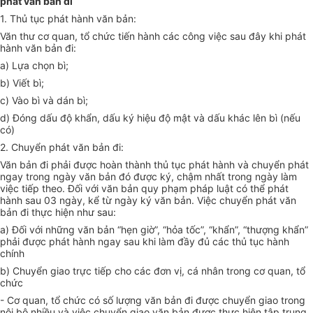
phát văn bản đi
1.
Thủ tục phát hành văn bản:
Văn thư cơ quan, tổ chức tiến hành các công việc sau đây khi phát
hành văn bản đi:
a)
Lựa chọn bì;
b)
Viết bì;
c)
Vào bì và dán bì;
d)
Đóng dấu độ khẩn, dấu ký hiệu độ mật và dấu khác lên bì (nếu
có)
2.
Chuyển phát văn bản đi:
Văn bản đi phải được hoàn thành thủ tục phát hành và chuyển phát
ngay trong ngày văn bản đó được ký, chậm nhất trong ngày làm
việc tiếp theo. Đối với văn bản quy phạm pháp luật có thể phát
hành sau 03 ngày, kể từ ngày ký văn bản. Việc chuyển phát văn
bản đi thực hiện như sau:
a)
Đối với những văn bản “hẹn giờ”, “hỏa tốc”, “khẩn”, “thượng khẩn”
phải được phát hành ngay sau khi làm đầy đủ các thủ tục hành
chính
b)
Chuyển giao trực tiếp cho các đơn vị, cá nhân trong cơ quan, tổ
chức
- Cơ quan, tổ chức có số lượng văn bản đi được chuyển giao trong
nội bộ nhiều và việc chuyển giao văn bản được thực hiện tập trung