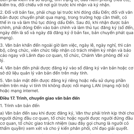
kiểm tra, đối chiếu với nơi gửi trước khi nhận và ký nhận.
2.
Đối với bản fax, phải chụp lại trước khi đóng dấu Đến; đối với văn
bản được chuy
ể
n phát qua mạng, trong trường hợp cần thiết, có
thể in ra và làm thủ tục đóng dấu Đ
ế
n. Sau đó, khi nhận được bản
chính, phải đóng Đ
ế
n vào bản chính và làm thủ tục đăng ký (số đến,
ngày đến là số và ngày đ
ã
đăng ký ở bản fax, b
ả
n chuyển phát qua
mạng).
3.
Văn bản khẩn đến n
g
oài giờ làm việc, ngày lễ, ngày nghỉ, thì cán
bộ, công chức, viên chức tiếp nhận có trách nhiệm ký nhận và báo
cáo ngay với Lãnh đạo cơ quan, t
ổ
chức, Chánh Văn phòng đ
ể
xử
lý.
4.
Văn b
ả
n đến phải được đăng ký vào s
ổ
đăng ký văn bản hoặc cơ
s
ở
dữ liệu quản lý văn bản đến trên máy tính.
5.
Văn bản mật đến được đăng ký riêng hoặc nếu sử dụng phần
mềm trên m
á
y vi tính thì không được nối mạng LAN (mạng nội bộ)
hoặc mạng internet.
Điều 17. Trình, chuyển giao văn bản đến
1.
Trình văn bản đến
a)
Văn bản đến sau khi được đăn
g
ký, Văn thư phải trình kịp thời cho
người đứng đầu
c
ơ quan, tổ chức hoặc người được người đứng đầu
cơ quan, tổ chức
g
iao trách nhiệm (sau đây gọi chung là người có
thẩm quyền) xem xét và cho ý kiến phân phối, chỉ đạo giải quyết.