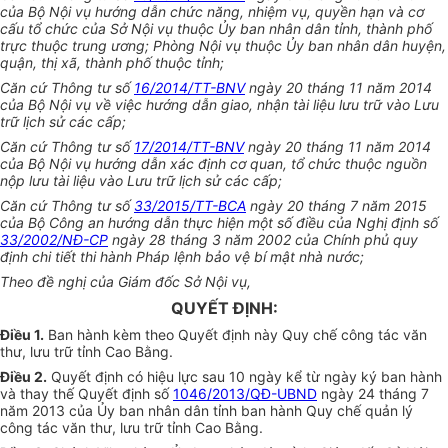
của Bộ Nội vụ hướng dẫn chức năng, nhiệm vụ, quyền hạn và cơ
cấu tổ chức của Sở Nội vụ thuộc Ủy ban nhân dân tỉnh, thành phố
trực thuộc trung ương; Phòng Nội vụ thuộc Ủy ban nhân dân huyện,
quận, thị x
ã
, thành phố thuộc tỉnh;
Căn cứ Thông tư số
16/2014/TT-BNV
ngày 20 tháng 11 năm 2014
của Bộ Nội vụ v
ề
việc hướng dẫn
gi
ao, nhận tài liệu lưu trữ vào Lưu
trữ lịch sử các cấp;
Căn cứ Thông tư số
17/2014/TT-BNV
ngày 20 tháng 11 năm 2014
của Bộ Nội vụ hướng dẫn xác định cơ quan, tổ chức thuộc nguồn
nộp lưu tài liệu vào Lưu trữ lịch s
ử
các cấp;
Căn cứ Thông tư số
33/2015/TT-BCA
ngày 20 tháng 7 năm 2015
của Bộ Công an hướng dẫn thực hiện một số điều của Nghị định số
33/2002/NĐ-CP
ngày 28 tháng 3 năm 2002 của Chính phủ quy
định chi tiết thi hành Pháp lệnh bảo vệ bí mật nhà nước;
Theo đ
ề
nghị của Giám đốc Sở Nội vụ,
QUYẾT ĐỊNH:
Điều 1.
Ban hành kèm theo Quyết định này Quy chế công tác văn
thư, lưu trữ tỉnh Cao Bằng.
Điều 2.
Quyết định có hiệu lực sau 10 ngày kể từ ngày ký ban hành
và thay thế Quyết định số
1046/2013/QĐ-UBND
ngày 24 tháng 7
năm 2013 của Ủy ban nhân dân tỉnh ban hành Quy chế quản lý
công tác văn thư, lưu trữ tỉnh Cao Bằng.