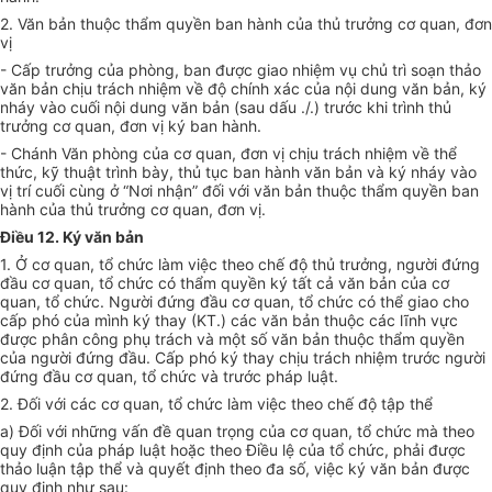
2. Văn bản thuộc thẩm quyền ban hành của th
ủ
trưởng cơ quan, đơn
vị
- C
ấ
p trưởng của phòng, ban được giao nhiệm vụ chủ trì soạn thảo
văn bản chịu trách nhiệm về độ chính xác của nội dung văn bản, ký
nháy vào cuối nội dung văn bản (sau dấu ./.) trước khi trình thủ
trưởng cơ quan, đơn vị ký ban hành.
- Chánh Văn phòng của cơ quan, đơn vị chịu trách nhiệm về thể
thức, kỹ thuật trình bày, thủ tục ban hành văn bản và ký nháy vào
vị trí cuối cùng ở
“
Nơi nhận
”
đối với văn bản thuộc thẩm quyền ban
hành của thủ trưởng cơ quan, đơn vị.
Điều 12. Ký văn bản
1.
Ở c
ơ quan, tổ chức làm việc theo chế độ thủ trưởng, người đứn
g
đ
ầ
u cơ quan, tổ chức có thẩm quyền ký t
ấ
t cả văn bản của cơ
quan, tổ chức. Người đứng đầu cơ quan, tổ chức có thể giao cho
cấp phó của mình ký thay (KT.) các văn bản thuộc các lĩnh vực
được phân công phụ trách và một s
ố
văn bản thuộc thẩm quyền
của người đứng đầu.
C
ấp phó ký thay chịu trách nhiệm trước người
đứng đầu cơ quan, tổ chức và trước pháp luật.
2. Đối với các cơ quan, tổ chức làm việc theo chế độ tập thể
a) Đối với những vấn đề quan trọng của
c
ơ quan, tổ chức mà theo
quy định của pháp luật hoặc theo Điều lệ của tổ chức, phải được
thảo luận tập th
ể
và quyết định theo đa số, việc ký văn bản được
quy định như sau: