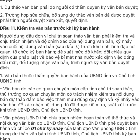
1. Dự thảo văn bản phải do người có thẩm quyền ký văn bản duyệt;
2. Trường hợp sửa chữa, bổ sung dự thảo văn bản đã được duyệt
phải trình người duyệt xem xét, quyết định.
Điều 11. Kiểm tra văn bản trước khi ký ban hành
Người đứng đầu
đơ
n vị ch
ủ
trì soạn thảo văn bản phải kiểm tra và
chịu trách nhiệm về độ chính xác của nội dung văn bản, ký nháy
vào cuối nội dung văn bản (sau d
ấ
u ./.) trước khi trình l
ã
nh đạo cơ
quan, tổ chức ký ban hành; đề xuất mức độ khẩn; đối chiếu quy
định của pháp luật về bảo vệ bí mật nhà nước xác định việc đóng
dấu mật, đối tượng nhận văn bản, trình người ký văn bản quyết
định.
1. Văn bản thuộc thẩm quyền ban hành của UBND tỉnh và Chủ tịch
UBND tỉnh
- Văn bản do các cơ quan chuyên môn cấp tỉnh chủ trì soạn thảo,
thủ trưởng cơ quan chuyên môn có trách nhiệm ki
ể
m tra nội dung
bản dự thảo đảm bảo việc tham mưu đúng quy định và ký nháy vào
văn bản đ
ể
xác nhận nội dung đó đã được kiểm tra, soát xét trước
khi trình UBND tỉnh, Chủ tịch UBND tỉnh.
- Văn phòng UBND tỉnh chịu trách nhiệm hoàn toàn về thể thức và
nội dung văn bản do UBND tỉnh, Chủ tịch UBND tỉnh phê duyệt ban
hành và chỉ có
01
chữ k
ý
nháy
của lãnh đạo Văn phòng UBND tỉnh
trong dự thảo văn bản trình UBND tỉnh, Chủ tịch UBND tỉnh ký ban
hành.