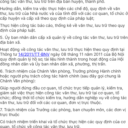
công tác văn thư, lưu trữ trên địa bàn huyện, thành phố.
Hướng dẫn, kiểm tra việc thực hiện các chế độ, quy định về văn
thư, lưu trữ của Nhà nước và của tỉnh đối với các cơ quan, tổ chức ở
cấp huyện và cấp xã theo quy định của pháp luật;
Thực hiện công tác báo cáo, thống kê về văn thư, lưu trữ theo quy
định của pháp luật.
5.
Ủ
y ban nhân dân cấp x
ã
quản lý về công tác văn thư, lưu trữ trên
địa bàn xã.
Hoạt động về công tác văn thư, lưu trữ thực hiện theo quy định tại
Thông tư
14/2011/TT-BNV
ngày 08 tháng 11 năm 2011 của Bộ Nội
quy định quản lý hồ sơ, tài liệu hình thành trong hoạt động của Hội
đồng nhân dân và Ủy ban nhân dân xã, phường, thị trấn.
6. Trách nhiệm của Chánh Văn phòng, Trưởng phòng Hành chính
hoặc người phụ trách công tác hành chính (sau đây gọi chung là
Chánh Văn phòng):
Giúp người đứng đầu cơ quan, tổ chức trực tiếp quản lý, kiểm tra,
giám sát việc thực hiện công tác văn thư, lưu trữ tại cơ quan, tổ
chức; đ
ồ
ng thời tổ chức kiểm tra, hướng dẫn nghiệp vụ về công tác
văn thư, lưu trữ đối với các cơ quan, đơn vị trực thuộc.
7. Trách nhiệm của Trưởng các phòng, ban chuyên môn, các đơn vị
trực thuộc
Có trách nhiệm triển khai và tổ chức thực hiện các quy định của cơ
quan, tổ chức về côn
g
tác văn thư, lưu trữ.