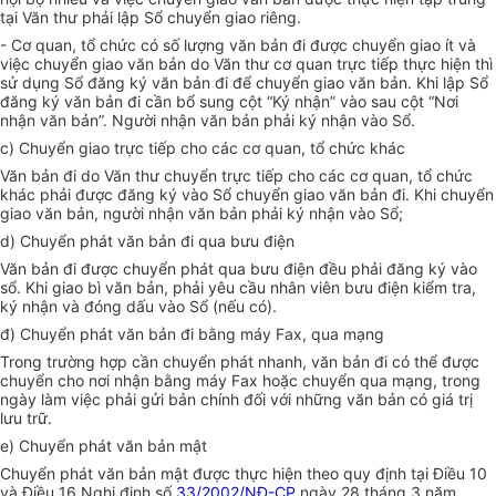
tại Văn thư phải lập S
ổ
chuy
ể
n
g
iao riêng.
- Cơ quan, tổ chức có số lượng văn bản đi được chuyển giao ít và
việc chuyển giao văn bản do Văn thư cơ quan trực tiếp thực hiện thì
sử dụng
Sổ
đăng ký văn bản đi đ
ể
chuy
ể
n
g
iao văn bản. Khi lập S
ổ
đăng ký văn bản đi cần bổ sung cột “Ký nhận” vào sau cột “Nơi
nhận văn bản”. Người nhận văn bản phải ký nhận vào
S
ổ.
c)
Chuyển giao trực tiếp cho các cơ quan, tổ chức khác
Văn bản đi do Văn thư chuyển trực tiếp cho các cơ quan, tổ chức
khác phải được đăng ký vào S
ổ
chuyển giao văn bản đi. Khi chuyển
giao văn bản, người nhận văn bản phải ký nhận vào
Sổ
;
d)
Chuyển phát văn bản đi qua bưu điện
Văn bản đi được chuyển phát qua bưu điện đều phải đ
ă
ng ký vào
sổ. Khi giao bì văn bản, phải yêu cầu nhân viên bưu điện kiểm tra,
ký nhận và đóng dấu vào S
ổ
(n
ế
u có).
đ) Chuyển phát văn bản đi b
ằ
ng máy Fax, qua mạng
Trong trường hợp cần chuyển phát nhanh, văn bản đi có thể được
chuyển cho nơi nhận bằng máy Fax hoặc chuy
ể
n qua mạng, trong
n
g
ày làm việc phải gửi bản chính đối với những văn bản có giá trị
lưu trữ.
e)
Chuyển phát văn bản mật
Chuyển phát văn bản mật được thực hiện theo quy định tại Đi
ề
u 10
và Điều 16 Nghị định số
33/2002/NĐ-CP
ngày 28 tháng 3 năm