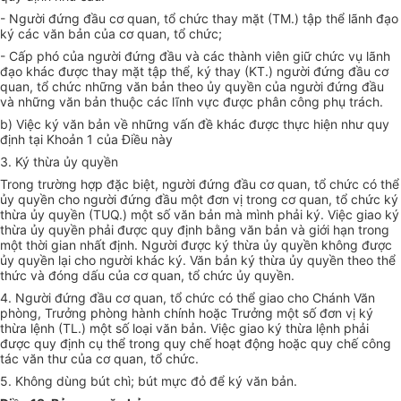
- Người đứng đ
ầ
u cơ quan, tổ chức thay mặt (TM.) tập th
ể
lãnh đạo
ký các văn bản của
cơ
quan, tổ chức;
- Cấp phó của người đứng đầu và các thành viên giữ chức vụ lãnh
đạo khác được thay mặt tập thể, ký thay (KT.) người đứng đầu cơ
quan, tổ chức những văn bản theo
ủy
quyền của người đứng đầu
và những văn bản thuộc các lĩnh vực được phân công phụ trách.
b) Việc ký văn bản về những vấn đề khác được thực hiện như quy
định tại Khoản 1 của Đi
ề
u này
3. Ký thừa ủy quyền
Trong trường h
ợ
p đặc biệt, người đứng đầu cơ quan, tổ chức có thể
ủy quyền cho ng
ư
ời đứng đầu một đơn vị trong cơ quan, tổ chức ký
thừa ủy quyền (T
U
Q.) một số văn bản mà mình phải k
ý
. Việc
gi
ao ký
thừa ủy quyền phải được quy định bằng văn bản và giới hạn trong
một thời gian nhất định. Người được ký thừa ủy quyền không được
ủy quyền lại cho người khác ký. Văn bản ký thừa ủy quyền theo thể
thức và đóng dấu của cơ quan, tổ chức ủy quy
ề
n.
4. Người đứng đầu
c
ơ quan, tổ chức có thể giao cho Chánh Văn
phòng, Trưởng phòng hành chính hoặc Trưởng một số đơn vị ký
thừa lệnh (TL.) một s
ố
loại văn bản. Việc giao ký thừa lệnh phải
được quy định cụ th
ể
trong quy chế hoạt động hoặc quy ch
ế
công
tác văn thư của cơ quan, tổ chức.
5. Không dùng bút chì; bút mực đỏ đ
ể
ký văn bản.