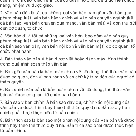
năng, nhiệm vụ được giao.
2. Văn bản đến là tất cả những loại văn bản bao gồm văn bản quy
phạm pháp luật, văn bản hành chính và văn bản chuyên ngành (k
ể
cả bản fax, văn bản chuy
ể
n qua mạng, văn bản mật) và đơn thư gửi
đến cơ quan, tổ chức.
3. Văn bản đi là tất cả những loại văn bản, bao gồm văn bản quy
phạm pháp luật, văn bản hành chính và văn bản chuyên ngành (k
ể
cả bản sao văn bản, văn bản nội bộ và văn bản mật) do cơ quan, tổ
chức phát hành.
4. Bản thảo văn bản là bản được viết hoặc đánh máy, hình thành
trong quá trình soạn thảo văn bản.
5. Bản gốc văn bản là bản hoàn chỉnh về nội dung, thể thức văn bản
được cơ quan, đơn vị ban hành và có chữ ký trực tiếp của người có
thẩm quyền.
6. Bản chính văn bản là bản hoàn chỉnh về nội dung, thể thức văn
bản và được
c
ơ quan, tổ chức ban hành.
7. Bản sao y bản chính
l
à bản sao đầy đủ, chính xác nội dung của
văn bản và được trình bày theo thể thức quy định. Bản sao y bản
chính phải được thực hiện từ bản chính.
8. Bản trích sao là bản sao một phần nội dung của văn bản và được
trình bày theo thể thức quy định. Bản trích sao phải được thực hiện
từ bản chính.