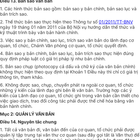
Điều 13. Bản sao văn bản
1. Các hình thức bản sao gồm: bản sao y bản chính, bản sao lục và
bản trích sao.
2. Thể thức bản sao thực hiện theo Thông tư số
01/2011/TT-BNV
ngày 19 tháng 01 năm 2011 của Bộ Nội vụ hướng dẫn thể thức và
kỹ thuật trình bày văn bản hành chính.
3. Việc sao y bản chính, sao lục, trích sao văn bản do lãnh đạo cơ
quan, tổ chức, Chánh Văn phòng
c
ơ quan, tổ chức quyết định.
4. Bản sao y b
ả
n chính, bản sao lục, bản trích sao thực hiện đún
g
quy định pháp luật có giá trị pháp lý như bản chính.
5. Bản sao chụp (photocopy cả dấu và chữ ký của văn bản chính)
không thực hiện theo quy định tại Khoản 1 Điều này thì chỉ có giá trị
thông tin, tham khảo.
6. Không được sao, chụp, chuyển phát ra ngoài cơ quan, tổ chức
những ý kiến của lãnh đạo ghi bên lề văn b
ả
n. Trường hợp các ý
kiến của Lãnh đạo cơ quan, tổ chức ghi trong văn bản c
ầ
n thiết cho
việc giao dịch, trao đ
ổ
i công tác phải được thể chế hóa bằng văn
bản hành chính.
Mục 2: QUẢN LÝ VĂN BẢN
Điều 14. Nguyên tắc chung
1. T
ấ
t cả văn bản đi, văn bản đến của cơ quan, tổ chức phải được
quản lý tập trung tại văn thư
c
ơ quan (sau đây gọi t
ắ
t là Văn thư) đ
ể