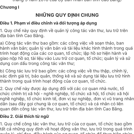
Chương I
NHỮNG QUY ĐỊNH CHUNG
Điều 1. Phạm vi điều chỉnh và đối tượng áp dụng
1.
Q
uy chế này quy định về quản l
ý
công tác văn thư, lưu trữ trên
địa bàn tỉnh Cao Bằng.
a) Công tác văn thư bao gồm: các công việc về soạn thảo, ban
hành văn bản; quản lý văn bản và tài liệu khác hình thành trong quá
trình hoạt động của các cơ quan, tổ chức; lập hồ sơ hiện hành và
giao nộp hồ sơ, tài liệu vào Lưu trữ cơ quan, tổ chức; quản lý và sử
dụng con dấu trong công tác văn thư;
b) Công tác lưu trữ bao gồm: các công việc về thu thập, chỉnh lý,
xác định
g
iá trị, bảo qu
ả
n, thống kê và sử dụng tài liệu lưu trữ hình
thành trong quá trình hoạt động của cơ quan, tổ chức.
2. Quy chế này được áp dụng đối với các
c
ơ quan nhà nước, tổ
chức chính trị xã hội - nghề nghiệp, tổ chức xã hội, tổ chức xã hội
nghề nghiệp, tổ chức kinh tế, đơn vị sự nghiệp, đơn vị vũ trang nhân
dân (sau đây
g
ọi chung là cơ quan, tổ chức) và cá nhân có liên
quan đến công tác văn thư, lưu trữ trên địa bàn tỉnh Cao Bằng.
Điều 2. Giải thích từ ngữ
1. Quy chế công tác văn thư, lưu trữ của cơ quan, tổ chức bao g
ồ
m
t
ấ
t cả những quy định về hoạt động văn thư, lưu trữ trong quá trình
quản lý, chỉ đạo, điều hành của cơ quan, tổ chức đ
ể
thực hiện chức