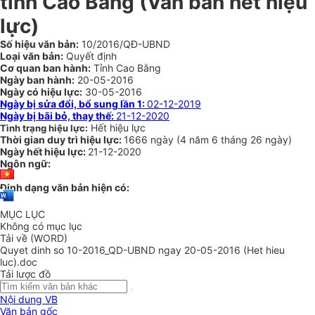
tỉnh Cao Bằng
(Văn bản hết hiệu
lực)
Số hiệu văn bản:
10/2016/QĐ-UBND
Loại văn bản:
Quyết định
Cơ quan ban hành:
Tỉnh Cao Bằng
Ngày ban hành:
20-05-2016
Ngày có hiệu lực:
30-05-2016
Ngày bị sửa đổi, bổ sung lần 1:
02-12-2019
Ngày bị bãi bỏ, thay thế:
21-12-2020
Hết hiệu lực
Tình trạng hiệu lực:
Thời gian duy trì hiệu lực:
1666 ngày
(
4 năm
6 tháng
26 ngày
)
Ngày hết hiệu lực:
21-12-2020
Ngôn ngữ:
Định dạng văn bản hiện có:
MỤC LỤC
Không có mục lục
Tải về (WORD)
Quyet dinh so 10-2016_QD-UBND ngay 20-05-2016 (Het hieu
luc).doc
Tải lược đồ
Nội dung VB
Văn bản gốc