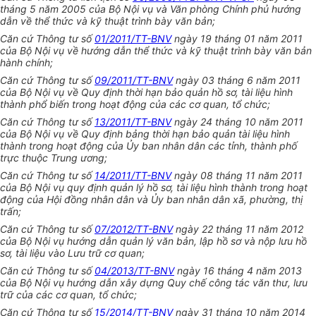
tháng 5 năm 2005 của Bộ Nội vụ và Văn phòng Chính phủ hướng
dẫn về th
ể
thức và kỹ thuật trình bày văn bản;
Căn cứ Thông tư số
01/2011/TT-BNV
ngày 19 tháng 01 năm 2011
của Bộ Nội vụ về hướng dẫn thể thức và kỹ thuật trình bày văn bản
hành chính;
Căn cứ Thông tư số
09/2011/TT-BNV
ngày 03 tháng 6 năm 2011
của Bộ Nội vụ về Quy định thời hạn bảo quản hồ sơ, tài liệu hình
thành ph
ổ
bi
ế
n trong hoạt động của các
cơ
quan, tổ chức;
Căn cứ Thôn
g
tư số
13/2011/TT-BNV
ngày 24 tháng 10 năm 2011
của Bộ Nội vụ về Qu
y
định bảng thời hạn bảo qu
ả
n tài liệu hình
thành trong hoạt động của Ủy ban nhân dân các tỉnh, thành phố
trực thuộc Trung ương;
Căn cứ Thông tư số
14/2011/TT-BNV
ngày 08 tháng 11 năm 2011
của Bộ Nội vụ quy định quản lý hồ sơ, tài liệu hình thành trong hoạt
động của Hội đồng nhân dân và Ủy ban nhân dân xã, phường, thị
trấn;
Căn cứ Thông tư số
07/2012/TT-BNV
ngày 22 tháng 11 năm 2012
của Bộ Nội vụ hướng dẫn quản lý văn bản, lập hồ sơ và nộp lưu hồ
sơ, tài liệu vào Lưu trữ cơ quan;
Căn cứ Thông tư số
04/2013/TT-BNV
ngày 16 tháng 4 năm 2013
của Bộ Nội vụ hướng dẫn xây dựng Quy chế công tác văn thư, lưu
trữ của các cơ quan, tổ chức;
Căn cứ Thông tư số
15/2014/TT-BNV
ngày 31 tháng 10 năm 2014