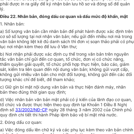
phải được in ra
g
iấy đ
ể
ký nhận bản lưu hồ sơ và đóng s
ổ
đ
ể
quản
lý.
Điều 22. Nhân bản, đóng dấu cơ quan và dấu mức độ khẩn, mật
1.
Nhân bản:
a)
Số lượng văn bản c
ầ
n nhân bản đ
ể
phát hành được xác định trên
cơ sở số lượng tại nơi nhận văn bản; nếu gửi đến nhiều n
ơ
i mà trong
văn bản không liệt kê đủ danh sách thì đơn vị soạn thảo phải có phụ
lục nơi nhận kèm theo để lưu ở Văn thư;
b)
Nơi nhận phải được xác định cụ thể trong văn bản trên nguyên
tắc văn bản chỉ gửi đến cơ quan, tổ chức, đơn vị có chức năng,
thẩm quyền giải quyết, tổ chức ph
ố
i h
ợ
p thực hiện, báo cáo, giám
sát, kiểm tra liên quan đến nội dung văn bản; không gửi vư
ợ
t cấp,
không gửi nhiều văn bản cho một đối tượng, không gửi đến các đối
tượng khác chỉ để biết, để tham khảo;
c)
Giữ gìn bí mật nội dung văn bản và thực hiện đánh máy, nhân
bản theo đúng thời gian quy định;
d)
Việc nhân bản văn bản mật phải có ý kiến của lãnh đạo cơ quan,
tổ chức và được thực hiện theo quy định tại Khoản 1 Điều 8 Nghị
định số
33/2002/NĐ-CP
ngày 28 tháng 3 năm 2002 của Chính phủ
quy định chi tiết thi hành Pháp lệnh bảo vệ bí mật nhà nước.
2.
Đóng dấu cơ quan:
a)
Việc đóng dấu lên chữ ký và các phụ lục kèm theo văn bản chính