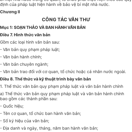
định của pháp luật hiện hành về bảo vệ bí mật nhà nước.
Chương II
CÔNG TÁC VĂN THƯ
Mục 1: SOẠN THẢO VÀ BAN HÀNH VĂN BẢN
Điều 7. Hình thức văn bản
G
ồ
m các loại hình văn bản sau:
- Văn bản quy phạm pháp luật;
- Văn bản hành chính;
- Văn bản chuyên ngành;
- Văn bản trao đ
ổ
i với cơ quan, tổ chức hoặc cá nhân nước ngoài.
Điều 8. Thể thức và kỹ thuật trình bày văn bản
1. Th
ể
thức văn bản quy phạm pháp luật và văn bản hành chính
a) Thể thức văn bản quy phạm pháp luật và văn bản hành chính
bao gồm các thành phần sau:
- Quốc hiệu;
- Tên cơ quan, tổ chức ban hành văn bản;
- S
ố
ký hiệu của văn bản;
- Địa danh và ngày, tháng, năm ban hành văn bản;