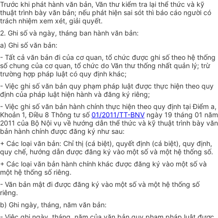
Trước khi phát hành văn bản, Văn thư kiểm tra lại th
ể
thức và kỹ
thuật trình bày văn bản; nếu phát hiện sai sót thì báo cáo người có
trách nhiệm xem xét, giải quyết.
2.
Ghi số và ngày, tháng ban hành văn bản:
a)
Ghi số văn bản:
- T
ấ
t cả văn bản đi của cơ quan, tổ chức được ghi số theo hệ thống
số chung của cơ quan, tổ chức do Văn thư th
ố
ng nhất quản lý; trừ
trường hợp pháp luật có quy định khác;
- Việc ghi số văn bản quy phạm pháp luật được thực hiện theo quy
định của pháp luật hiện hành và đăng ký riêng;
- Việc ghi số văn bản hành chính thực hiện theo quy định tại Điểm a,
Khoản 1, Đi
ề
u 8 Thông tư số
01/2011/TT-BNV
ngày 19 tháng 01 năm
2011 của Bộ Nội vụ về hướng dẫn thể thức và kỹ thuật trình bày văn
bản hành chính được đăng ký như sau:
+ Các loại văn bản: Chỉ thị (cá biệt), quyết định (cá biệt), quy định,
quy chế, hướng dẫn được đăng ký vào một s
ố
và một hệ thống số.
+ Các loại văn bản hành chính khác được đăng ký vào một s
ố
và
một hệ thống số riêng.
- Văn bản mật đi được đăng ký vào một số và một hệ thống số
riêng.
b)
Ghi ngày, tháng, năm văn bản:
- Việc ghi ngày, tháng, năm của văn bản quy phạm pháp luật được