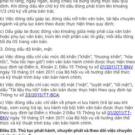
phải rõ ràng, ngay ng
ắ
n, đúng chiều và dùng đúng mực dấu quy
định. Khi đóng dấu lên chữ ký thì dấu đóng phải trùm lên khoảng
1/3 chữ ký về phía bên trái;
b)
Việc đóng dấu giáp lai, đóng dấu nối trên văn bản, tài liệu chuyên
ngành và phụ lục kèm theo được thực hiện theo quy định;
c)
D
ấ
u giáp lai được đóng vào khoảng giữa mép phải của văn bản
hoặc phụ lục văn bản, trùm lên một phần các tờ giấy; mỗi dấu đóng
tối đa 05 trang văn bản.
3.
Đóng dấu độ khẩn, mật:
a)
Việc đóng dấu chỉ các mức độ khẩn (“khẩn”, “thượng khẩn”, “hỏa
tốc”, “hỏa tốc hẹn giờ”) trên văn bản hành chính được thực hiện theo
quy định tại Điểm b, Khoản 2, Điều 15 Thông tư số
01/2011/TT-BNV
ngày 19 tháng 01 năm 2011 của Bộ Nội vụ về hướng dẫn th
ể
thức
và kỹ thuật trình bày văn bản hành chính;
b)
Việc đóng dấu chỉ các mức độ mật (“mật”, “tuyệt mật”, “tối mật”),
dấu “Tài liệu thu hồi” trên văn bản được thực hiện theo quy định tại
Thông tư số
33/2015/TT-BCA
;
c)
Việc đóng dấu các chỉ dẫn về phạm vi lưu hành (trả lại sau khi
họp, xem xong trả lại, lưu hành nội bộ) trên văn bản được thực hiện
theo quy định tại Điểm c Khoản 2 Điều 15 Thông tư số
01/2011/TT-
BNV
ngày 19 th
á
ng 01 năm 2011 của Bộ Nội vụ về hướng dẫn thể
thức và kỹ thuật trình bày văn bản hành chính.
Điều 23. Thủ tục phát hành, chuyển phát và theo dõi việc chuyển