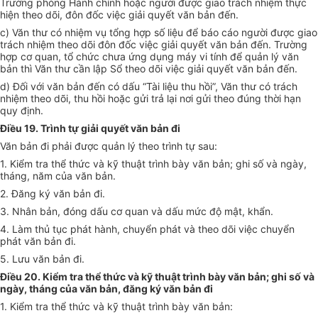
Trưởng phòng Hành chính hoặc người được giao trách nhiệm thực
hiện theo d
õ
i, đôn đốc việc giải quyết văn bản đến.
c)
Văn thư có nhiệm vụ tổng h
ợ
p s
ố
liệu đ
ể
báo cáo người được giao
trách nhiệm theo dõi đôn đốc việc giải quyết văn bản đến. Trường
hợp cơ quan, tổ chức chưa ứng dụng máy vi tính để quản l
ý
văn
bản thì Văn thư c
ầ
n lập S
ổ
theo dõi việc giải quyết văn bản đến.
d)
Đối với văn bản đến có d
ấ
u “Tài liệu thu hồi”, Văn thư có trách
nhiệm theo d
õ
i, thu hồi hoặc gửi trả lại nơi gửi theo đúng thời hạn
quy định.
Điều 19. Trình tự giải quyết văn bản đi
Văn bản đi phải được quản lý theo trình tự sau:
1.
Ki
ể
m tra thể thức và kỹ thuật trình bày văn bản; ghi số và ngày,
tháng, năm của văn bản.
2.
Đăng ký văn bản đi.
3.
Nhân bản, đóng dấu cơ quan và dấu mức độ mật, kh
ẩ
n.
4.
Làm thủ tục phát hành, chuy
ể
n phát và theo dõi việc chuyển
phát văn bản đi.
5.
Lưu văn bản đi.
Điều 20. Kiểm tra thể thức và kỹ thuật trình bày văn bản; ghi số và
ngày, tháng của văn bản, đăng ký văn bản đi
1.
Kiểm tra thể thức và kỹ thuật trình bày văn bản: