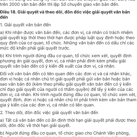
trên 2000 văn bản đến thì l
ậ
p
Sổ
chuyển giao văn bản đến.
Điều 18. Giải quyết và theo dõi, đôn đốc việc giải quyết văn bản
đến
1.
Giải quyết văn bản đến
a)
Khi nhận được văn bản đến, các đơn vị, cá nhân có trách nhiệm
giải quyết kịp thời theo thời hạn được pháp luật quy định hoặc theo
quy định của cơ quan, tổ chức. Những văn bản đến có dấu chỉ các
mức độ kh
ẩ
n phải giải quyết trước.
b)
Khi trình người đứng đầu cơ quan, tổ chức xem xét, quyết định
phương án giải quyết, đơn vị, cá nhân phải đính kèm phi
ế
u giải
quyết văn bản đến có ý kiến đề xuất của đơn vị, cá nhân.
Đối với văn bản đến có liên quan đến các đơn vị và cá nhân khác,
đơn vị hoặc cá nhân chủ trì gi
ả
i quyết phải gửi văn bản hoặc bản
sao văn bản đó (kèm theo phiếu giải quyết văn bản đến có ý kiến
chỉ đạo giải quyết của người có thẩm quyền) đ
ể
lấy ý kiến của các
đ
ơ
n vị, cá nhân. Khi trình người đứng đầu cơ quan, tổ chức xem xét,
quyết định, đơn vị hoặc cá nhân chủ trì phải trình kèm văn bản tham
gia ý kiến của các đơn vị, cá nhân có liên quan.
2.
Theo dõi, đôn đốc việc giải quyết văn bản đến
a)
Tất cả văn bản đến có ấn định thời hạn giải quyết phải được theo
dõi, đôn đốc về thời hạn giải quyết.
b)
Người đứng đầu cơ quan, tổ chức giao cho Chánh Văn phòng,