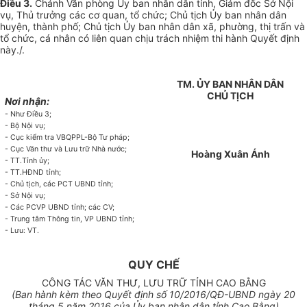
Điều 3.
Chánh Văn phòng Ủy ban nhân dân tỉnh, Giám đốc Sở Nội
vụ, Thủ trưởng các cơ quan, tổ chức; Chủ tịch Ủy ban nhân dân
huyện, thành phố; Chủ tịch Ủy ban nhân dân xã, phường, thị trấn và
tổ chức, cá nhân có liên quan chịu trách nhiệm thi hành Quyết định
này./.
TM. ỦY BAN NHÂN DÂN
CHỦ TỊCH
Nơi nhận:
- Như Điều 3;
- Bộ Nội vụ;
- Cục kiểm tra VBQPPL-B
ộ
Tư pháp;
- Cục Văn thư và Lưu trữ Nhà nước;
Hoàng Xuân
Á
nh
- TT.T
ỉ
nh ủy;
- TT.HĐND tỉnh;
- Chủ tịch, các PCT UBND tỉnh;
- S
ở
Nội vụ;
- Các PCVP UBND tỉnh; các CV;
- Trung tâm Thông tin, VP UBND tỉnh;
- Lưu: VT.
QUY CHẾ
CÔNG TÁC VĂN THƯ, LƯU TRỮ TỈNH CAO BẰNG
(Ban hành k
è
m theo
Q
uy
ế
t định s
ố 10
/2016/QĐ-UBND ngày
20
tháng 5 năm 2016 của Ủy ban nhân dân tỉnh Cao Bằng)