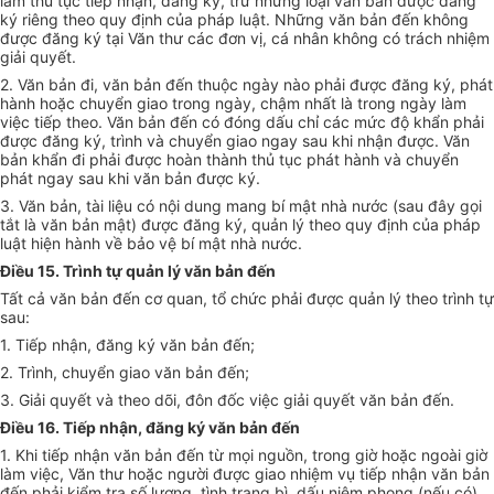
làm thủ tục tiếp nhận, đăng ký, trừ những loại văn bản được đăn
g
ký riêng theo quy định của pháp luật. Những văn bản đến không
được đăn
g
ký tại Văn thư các đơn vị, cá nhân không có trách nhiệm
giải quyết.
2. Văn bản đi, văn bản đến thuộc ngày nào phải được đăng ký, phát
hành hoặc chuyển giao trong ngày, chậm nhất là trong ngày làm
việc tiếp theo. Văn bản đến có đóng dấu chỉ các mức độ khẩn phải
được đăng ký, trình và chuyển giao ngay sau khi nhận được. Văn
bản kh
ẩ
n đi phải được hoàn thành thủ tục phát hành và chuy
ể
n
phát ngay sau khi văn bản được ký.
3. Văn bản, tài liệu có nội dung mang bí mật nhà nước (sau đây gọi
t
ắ
t là văn bản mật) được đăng ký, quản lý theo quy định của pháp
luật hiện hành về bảo vệ bí mật nhà nước.
Điều 15. Trình tự quản lý văn bản đến
T
ấ
t cả văn bản đến
c
ơ quan, tổ chức phải được quản lý theo trình tự
sau:
1.
Tiếp nhận, đăng ký văn bản đến;
2.
Trình, chuyển giao văn bản đến;
3.
Giải quyết và theo dõi, đôn đốc việc giải quyết văn bản đến.
Điều 16. Tiếp nhận, đăng ký văn bản đến
1.
Khi tiếp nhận văn bản đến từ mọi nguồn, trong giờ hoặc ngoài giờ
làm việc, Văn thư hoặc người được giao nhiệm vụ tiếp nhận văn bản
đến phải kiểm tra số lượng, tình trạng bì, d
ấ
u niêm phong (nếu có),