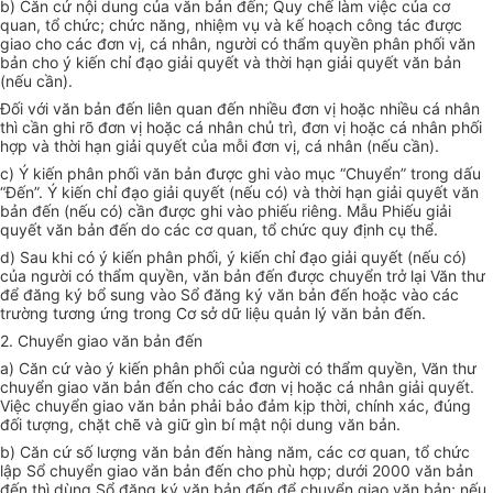
b)
Căn cứ nội dung của văn bản đến; Quy chế làm việc của cơ
quan, tổ chức; chức năng, nhiệm vụ và kế hoạch công tác được
giao cho các đơn vị, cá nhân, người có thẩm quyền phân phối văn
bản cho ý kiến chỉ đạo giải quyết và thời hạn giải quyết văn bản
(n
ế
u c
ầ
n).
Đối với văn bản đến liên quan đến nhiều đơn vị hoặc nhiều cá nhân
thì cần ghi rõ đơn vị hoặc cá nhân chủ trì, đơn vị hoặc cá nhân phối
hợp và thời hạn giải quyết của mỗi đơn vị, cá nhân (nếu cần).
c)
Ý kiến phân phối văn bản được ghi vào mục “Chuyển” trong dấu
“Đ
ế
n”. Ý kiến chỉ đạo giải quyết (nếu có) và thời hạn giải quyết văn
bản đến (nếu có) cần được ghi vào phiếu riêng. M
ẫ
u Phi
ế
u giải
quyết văn bản đến do các cơ quan, tổ chức quy định cụ thể.
d)
Sau khi có ý kiến phân phối, ý kiến chỉ đạo giải quyết (n
ế
u có)
của người có thẩm quyền, văn bản đến được chuy
ể
n trở lại Văn thư
đ
ể
đăng ký bổ sung vào S
ổ
đăng ký văn bản đến hoặc vào các
trường tương ứng trong Cơ sở dữ liệu quản lý văn bản đến.
2.
Chuy
ể
n giao văn bản đến
a)
Căn cứ vào ý kiến phân ph
ố
i của người có thẩm quy
ề
n, Văn thư
chuyển giao văn bản đến cho các đơn vị hoặc cá nhân giải quyết.
Việc chuyển giao văn bản phải bảo đảm kịp thời, chính xác, đúng
đối tượng, chặt chẽ và giữ gìn bí mật nội dung văn bản.
b)
Căn cứ số lượng văn bản đến hàng năm, các cơ quan, tổ chức
lập
Sổ
chuyển
g
iao văn bản đến cho phù hợp; dưới 2000 văn bản
đến thì dùng S
ổ
đăng ký văn bản đến để chuy
ể
n giao văn bản; nếu