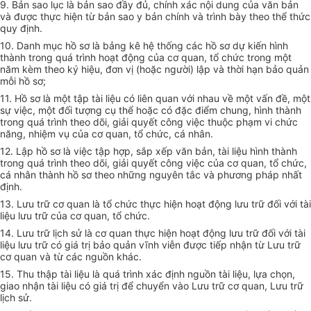
9. Bản sao lục là bản sao đ
ầy
đủ, chính xác nội dung của văn bản
và được thực hiện từ bản sao y bản chính và trình bày theo thể thức
quy định.
10. Danh mục hồ sơ là bảng k
ê
hệ thống các hồ s
ơ
dự kiến hình
thành trong quá trình hoạt động của
c
ơ quan, tổ chức trong một
năm kèm theo ký hiệu, đơn vị (hoặc người) lập và thời hạn bảo quản
mỗi hồ sơ;
11. H
ồ
sơ là một tập tài liệu có liên quan với nhau về một vấn đề, một
sự việc, một đối tượng cụ thể hoặc có đặc điểm chung, hình thành
trong quá trình theo dõi, giải quyết công việc thuộc phạm vi chức
năng, nhiệm vụ của cơ quan, tổ chức, cá nhân.
12. Lập hồ sơ là việc tập h
ợ
p, sắp xếp văn bản, tài liệu hình thành
trong quá trình theo dõi, giải quyết công việc của cơ quan, tổ chức,
cá nhân thành hồ sơ theo những nguyên tắc và phương pháp nhất
định.
13. Lưu trữ cơ quan là tổ chức thực hiện hoạt độn
g
lưu trữ đối với tài
liệu lưu trữ của
c
ơ quan, tổ chức.
14. Lưu trữ lịch sử là cơ quan thực hiện hoạt động lưu trữ đối với tài
liệu lưu trữ có giá trị bảo quản vĩnh viễn được tiếp nhận từ Lưu trữ
c
ơ
quan và từ các nguồn khác.
15. Thu thập tài liệu là quá trình xác định nguồn tài liệu, lựa chọn,
giao nhận tài liệu có giá trị đ
ể
chuy
ể
n vào Lưu trữ cơ quan, Lưu trữ
lịch sử.