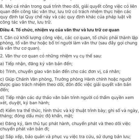
8. Mọi cá nhân trong quá trình theo dõi, giải quyết công việc có liên
quan đến công tác văn thư, lưu trữ có trách nhiệm thực hiện các
quy định tại Quy chế này và các quy định khác của pháp luật về
công tác văn thư, lưu trữ.
Điều 4. Tổ chức, nhiệm vụ của văn thư và lưu trữ cơ quan
1. Căn cứ khối lượng công việc, các cơ quan, tổ chức phải thành lập
phòng, tổ văn thư hoặc bố trí người làm văn thư (sau đâ
y
gọi chung
là văn thư cơ quan).
2. Văn thư cơ quan có những nhiệm vụ cụ thể sau:
a) Tiếp nhận, đăng ký văn bản đến;
b) Trình, chuyển giao văn bản đến cho các đơn vị, cá nhân;
c) Giúp Chánh Văn phòng, Trưởng phòng Hành chính hoặc người
được giao trách nhiệm theo dõi, đôn đốc việc giải quyết văn bản
đến;
d) Tiếp nhận các dự thảo văn bản trình người có thẩm quyền xem
xét, duyệt, ký ban hành;
đ) Kiểm tra thể thức, hình thức và kỹ thuật trình bày; ghi s
ố
và ngày,
tháng; đóng dấu mức độ kh
ẩ
n, mật;
e) Đăng ký, làm thủ tục phát hành, chuyển phát và theo dõi việc
chuy
ể
n phát văn bản đi;
g) Sắp xếp, bảo quản và phục vụ việc tra cứu, sử dụng bản lưu;