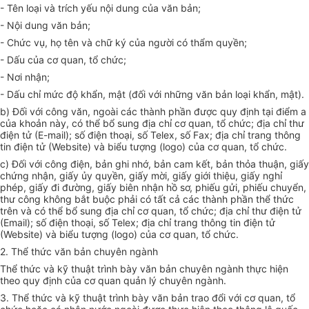
- Tên loại và trích yếu nội dung của văn bản;
- Nội dung văn bản;
- Chức vụ, họ tên và chữ ký của người có th
ẩ
m quyền;
- D
ấ
u của cơ quan, tổ chức;
- Nơi nhận;
- D
ấ
u chỉ mức độ khẩn, mật (đối với những văn bản loại khẩn, mật).
b) Đối với công văn, ngoài các thành ph
ầ
n được quy định tại điểm a
của khoản này, có thể bổ sung địa chỉ cơ quan, tổ chức; địa chỉ thư
điện tử (E-mail); s
ố
điện thoại, số Telex, số Fax; địa chỉ trang thông
tin điện tử (Website) và bi
ể
u tượng (logo) của cơ quan, tổ chức.
c) Đối với công điện, bản ghi nhớ, bản cam kết, bản thỏa thuận, giấy
chứng nhận, giấy ủy quyền, giấy mời, giấy gi
ớ
i thiệu, giấy nghỉ
phép, giấy đi đường, gi
ấ
y biên nhận hồ sơ, phiếu gửi, phiếu chuyển,
thư công không bắt buộc phải có t
ấ
t cả các thành ph
ầ
n th
ể
thức
trên và có thể bổ sung địa chỉ cơ quan, tổ chức; địa chỉ thư điện tử
(Email); s
ố
điện thoại, s
ố
Telex; địa chỉ trang thông tin điện tử
(Website) và bi
ể
u tượng (lo
g
o) của
c
ơ quan, tổ chức.
2. Thể thức văn bản chuyên ngành
Thể thức và kỹ thuật trình bày văn bản chuyên ngành thực hiện
theo quy định của cơ quan quản lý chuyên ngành.
3. Thể thức và kỹ thuật trình bày văn bản trao đ
ổ
i với cơ quan, tổ