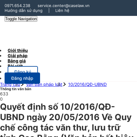
0971.654.238
service.center@caselaw.vn
Hướng dẫn sử dụng
|
Liên hệ
Toggle Navigation
Giới thiệu
Giải pháp
Bảng giá
Bài viết
Đăng ký
Đăng nhập
Trang chủ
Văn bản pháp luật
10/2016/QĐ-UBND
Thông tin văn bản
633
0
Quyết định số 10/2016/QĐ-
UBND ngày 20/05/2016 Về Quy
chế công tác văn thư, lưu trữ