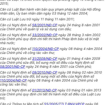
2015;
Căn cứ Luật Ban hành văn bản quy phạm pháp luật của Hội đồng
nhân dân, Ủy ban nhân dân n
g
à
y
03 tháng 12 năm 2004;
Căn cứ Luật Lưu trữ ngày 11 thán
g
11 năm 2011;
Căn cứ N
g
hị định số
58/2001/NĐ-CP
ngày 24 tháng 8 năm 2001
của Chính phủ về quản lý và sử dụng con d
ấ
u;
Căn cứ Nghị định số
33/2002/NĐ-CP
ngày 28 tháng 3 năm 2002
của Chính ph
ủ
quy định chi tiết thi hành Pháp lệnh bảo vệ bí mật
nhà nước;
Căn cứ Nghị định số
110/2004/NĐ-CP
ngày 08 tháng 4 năm 2004
của Chính phủ về công tác văn thư;
Căn cứ Nghị định số
31/2009/NĐ-CP
ngày 01 tháng 4 năm 2009
của Chính phủ sửa đổi, bổ sung một số điều của Nghị định số
58/2001/NĐ-CP
ngày 24 tháng 8 năm 2001 của Chính phủ;
Căn cứ Nghị định số
09/2010/NĐ-CP
ngày 08 tháng 02 năm 2010
của Chính phủ sửa đổi, bổ sung một số điều của Nghị định số
110/2004/NĐ-CP
ngày 08 tháng 4 năm 2004 của Chính phủ về
công tác văn thư;
Căn cứ Nghị định số
01/2013/NĐ-CP
ngày 03 tháng 01 năm 2013
của Chính phủ quy định chi tiết thi hành một số điều của Luật Lưu
trữ;
Căn cứ Thông tư liên tịch số
55/2005/TTLT-BNV-VPCP
ngày 06