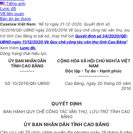
Tiếng anh
Lược đồ
VB liên quan
Bản án áp dụng
Caselaw Việt Nam:
“Kể từ ngày 21-12-2020, Quyết định số
10/2016/QĐ-UBND ngày 20/05/2016 Về Quy chế công tác văn thư, lưu
trữ tỉnh Cao Bằng bị bãi bỏ, thay thế bởi
Quyết định số 34/2020/QĐ-
UBND ngày 11/12/2020 Về Quy chế công tác văn thư tỉnh Cao Bằng
”.
Xem thêm
Lược đồ.
Dòng trạng thái hiệu lực.
ỦY BAN NHÂN DÂN
CỘNG HÒA XÃ HỘI CHỦ NGHĨA VIỆT
TỈNH
CAO BẰNG
NAM
-------
Độc lập - Tự do - Hạnh phúc
---------------
Số:
10
/2016/QĐ-UBND
Cao Bằng
, ngày
20
tháng
05
năm
2016
QUYẾT ĐỊNH
BAN HÀNH QUY CHẾ CÔNG TÁC VĂN THƯ, LƯU TRỮ TỈNH CAO
BẰNG
ỦY BAN NHÂN DÂN TỈNH CAO BẰNG
Căn cứ Luật Tổ chức chính quyền địa phương ngày 19 tháng 6 năm