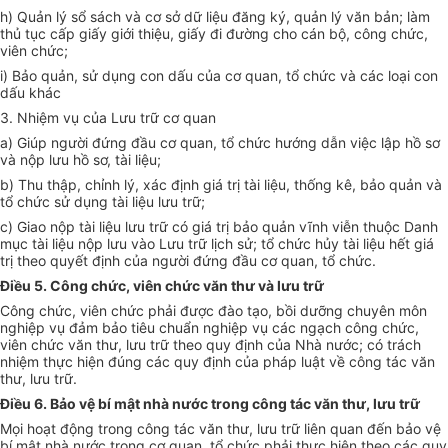
h
) Quản lý s
ổ
sách và cơ sở d
ữ
liệu đăng ký, quản lý văn bản; làm
thủ tục cấp
g
iấy giới thiệu, giấy đi đường cho cán bộ, công chức,
viên chức;
i) Bảo quản, sử dụng con d
ấ
u của cơ quan, tổ chức và các loại con
dấu khác
3. Nhiệm vụ của Lưu trữ
c
ơ quan
a) Giúp người đứng đ
ầ
u cơ quan, tổ chức hướng dẫn việc lập hồ
sơ
và nộp lưu hồ sơ, tài liệu;
b) Thu thập, chỉnh lý, xác định giá trị tài liệu, thống kê, bảo quản và
tổ chức sử dụng tài liệu lưu trữ;
c) Giao nộp tài liệu lưu trữ có
g
iá trị bảo quản vĩnh viễn thuộc Danh
mục tài liệu nộp lưu vào Lưu trữ lịch sử; tổ chức hủy tài liệu hết giá
trị theo quyết định của người đứng đầu cơ quan, tổ chức.
Điều 5. Công chức, viên chức văn thư và lưu trữ
Công chức, viên chức phải được đào tạo, bồi dưỡng chuyên môn
nghiệp vụ đảm bảo tiêu chuẩn nghiệp vụ các ngạch công chức,
viên chức văn thư, lưu trữ theo quy định của Nhà nước; có trách
nhiệm thực hiện đ
ú
ng các quy định của pháp luật về công tác văn
thư, lưu trữ.
Điều 6. Bảo vệ bí mật nhà nước trong công tác văn thư, lưu trữ
Mọi hoạt động trong công tác văn thư, lưu trữ liên quan đến bảo vệ
bí mật nhà nước trong
cơ
quan, tổ chức phải thực hiện theo các quy