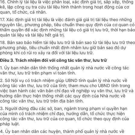
16. Chỉnh lý tài liệu là việc phân loại, xác định giá trị, s
ắ
p xếp, thống
kê, lập công cụ tra cứu tài liệu hình thành trong hoạt động của cơ
quan, tổ chức, cá nhân.
17. Xác định giá trị tài liệu là việc đánh giá giá trị tài liệu theo những
nguyên t
ắ
c, phương pháp, tiêu chuẩn theo quy định của cơ quan có
thẩm quyền đ
ể
xác định những tài liệu có
g
iá trị lưu trữ, thời hạn bảo
quản tài liệu và tài liệu hết giá trị.
18. Bản sao bảo hi
ể
m tài liệu lưu trữ là bản sao từ tài liệu lưu trữ theo
phương pháp, tiêu chuẩn nhất định nhằm lưu giữ bản sao đó dự
phòng khi có rủi ro xảy ra đối với tài liệu lưu trữ.
Điều 3. Trách nhiệm đối với công tác văn thư, lưu trữ
1.
Ủ
y ban nhân dân tỉnh thống nhất quản lý nhà nước về công tác
văn thư, lưu trữ trên phạm vi toàn tỉnh.
2. Sở Nội vụ có trách nhiệm
g
i
ú
p UBND tỉnh quản lý nhà nước về
công tác văn thư, lưu trữ của tỉnh; tham mưu cho UBND tỉnh trong
việc ban hành các văn bản chỉ đạo về nghiệp vụ văn thư, lưu trữ và
hướng dẫn thực hiện thống nhất các quy định của Nhà nước về
công tác văn thư, lưu trữ trên địa bàn tỉnh.
3. Người đứng đầu các sở, ban, ngành trong phạm vi quyền hạn
của mình có trách nhiệm chỉ đạo, hướng dẫn, tổ chức thực hiện
công tác văn thư, lưu trữ của cơ quan, tổ chức theo quy định của
pháp luật.
4. Ủy ban nhân dân các huyện, thành phố quản lý nhà nước về