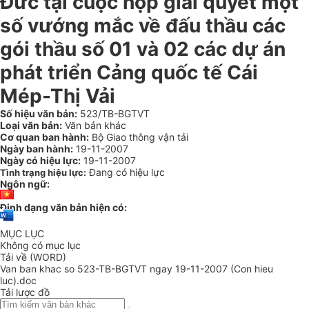
Đức tại cuộc họp giải quyết một
số vướng mắc về đấu thầu các
gói thầu số 01 và 02 các dự án
phát triển Cảng quốc tế Cái
Mép-Thị Vải
Số hiệu văn bản:
523/TB-BGTVT
Loại văn bản:
Văn bản khác
Cơ quan ban hành:
Bộ Giao thông vận tải
Ngày ban hành:
19-11-2007
Ngày có hiệu lực:
19-11-2007
Đang có hiệu lực
Tình trạng hiệu lực:
Ngôn ngữ:
Định dạng văn bản hiện có:
MỤC LỤC
Không có mục lục
Tải về (WORD)
Van ban khac so 523-TB-BGTVT ngay 19-11-2007 (Con hieu
luc).doc
Tải lược đồ