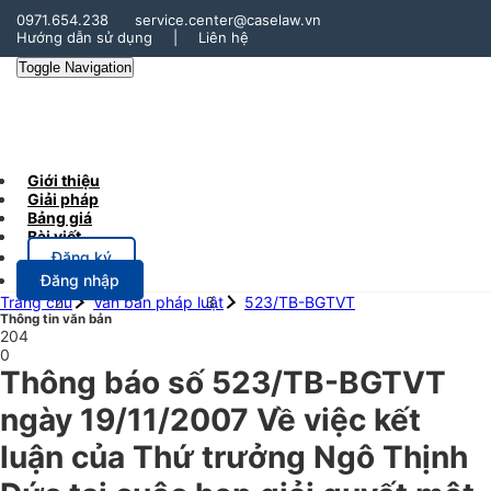
0971.654.238
service.center@caselaw.vn
Hướng dẫn sử dụng
|
Liên hệ
Toggle Navigation
Giới thiệu
Giải pháp
Bảng giá
Bài viết
Đăng ký
Đăng nhập
Trang chủ
Văn bản pháp luật
523/TB-BGTVT
Thông tin văn bản
204
0
Thông báo số 523/TB-BGTVT
ngày 19/11/2007 Về việc kết
luận của Thứ trưởng Ngô Thịnh