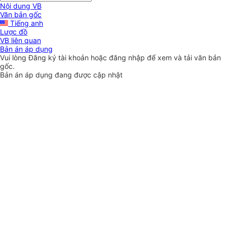
Nội dung VB
Văn bản gốc
Tiếng anh
Lược đồ
VB liên quan
Bản án áp dụng
Vui lòng
Đăng ký
tài khoản hoặc
đăng nhập
để xem và tải văn bản
gốc.
Bản án áp dụng đang được cập nhật