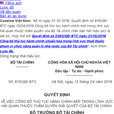
Tiếng anh
Lược đồ
VB liên quan
Bản án áp dụng
Caselaw Việt Nam:
“Kể từ ngày 21-10-2016, Quyết định số 819/QĐ-
BTC ngày 13/04/2016 Công bố thủ tục hành chính mới trong lĩnh vực
hải quan thuộc thẩm quyền của Bộ Tài chính (Văn bản hết hiệu lực) bị
bãi bỏ, thay thế bởi
Quyết định số 2280/QĐ-BTC ngày 21/10/2016
Công bố thủ tục hành chính chuẩn hóa trong lĩnh vực thuế thuộc
phạm vi chức năng quản lý nhà nước của Bộ Tài chính
”.
Xem thêm
Lược đồ.
Dòng trạng thái hiệu lực.
BỘ TÀI CHÍNH
CỘNG HÒA XÃ HỘI CHỦ NGHĨA VIỆT
-------
NAM
Độc lập - Tự do - Hạnh phúc
---------------
Số:
819/
QĐ-BTC
Hà Nội, ngày 13 tháng
0
4 năm 2016
QUYẾT ĐỊNH
VỀ VIỆC CÔNG BỐ THỦ TỤC HÀNH CHÍNH MỚI TRONG LĨNH VỰC
HẢI QUAN THUỘC THẨM QUYỀN GIẢI QUYẾT CỦA BỘ TÀI CHÍNH.
BỘ TRƯỞNG BỘ TÀI CHÍNH