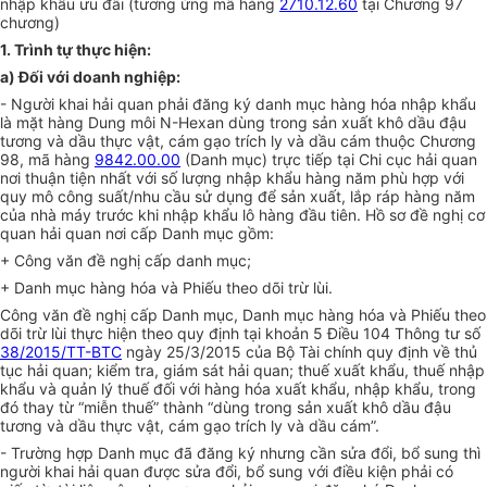
nhập khẩu ưu đãi (tương ứng mã hàng
2710.12.60
tại Chương 97
chương)
1. Trình t
ự
thực hiện
:
a) Đối
với
doanh ngh
i
ệp:
- Người khai hải quan phải đăng ký danh mục hàng hóa nhập khẩu
là mặt hàng Dung môi N-Hexan dùng trong sản xuất khô dầu
đ
ậ
u
tư
ơng và dầu thực vật, cám gạo trích ly và dầu cám thuộc Chương
98, mã hàng
9842.00.00
(Danh mục) trực tiếp tại Chi cục hải quan
nơi thuận tiện nhất với số lượng nhập khẩu hàng năm phù hợp với
quy mô công suất/nhu cầu sử dụng để sản xuất, lắp ráp hàng năm
của nhà máy trước khi nhập khẩu lô hàng đầu tiên. Hồ sơ đề nghị cơ
quan hải quan nơi cấp Danh mục gồm:
+ Công văn đề nghị cấp danh mục;
+ Danh mục hàng hóa và Phiếu theo dõi trừ lùi.
Công văn đề nghị cấp Danh mục,
D
anh mục hàng hóa và Phiếu theo
dõi trừ lùi thực hiện theo quy định tại khoản 5 Điều 104 Thông tư số
38/2015/TT-BTC
ngày 25/3/2015 của Bộ Tài chính quy định về thủ
tục hải quan; kiểm tra, giám sát hải quan; thuế xuất khẩu, thuế nhập
khẩu và quản lý thuế đối với hàng h
ó
a xuất khẩu, nhập khẩu, trong
đó thay từ “miễn thuế” thành “dùng trong sản xuất khô dầu
đ
ậ
u
tư
ơng và dầu thực vật, cám gạo trích ly và dầu cám”.
- Trường hợp Danh mục đã đăng ký nhưng cần sửa đổi, bổ sung thì
người khai hải quan được sửa đổi, bổ sung với điều kiện phải có