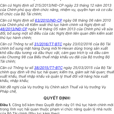
Căn cứ Nghị đị
nh s
ố 215/2
01
3/NĐ-CP ngày 23 tháng 12 năm 2013
của Chính phủ quy địn
h
ch
ứ
c năng, nhiệm vụ, quyền hạn và cơ cấu
tổ chức của Bộ Tài chính;
Căn cứ Nghị định số
63/2010/NĐ-CP
ngày 08 tháng 06 năm 2010
của Chính phủ về Kiểm soát thủ tục hành chính và Nghị định số
48/2013/NĐ-CP
ngày 14 tháng 05 năm 2013 của Chính phủ về sửa
đổi, bổ sung một số điều của các Nghị định liên quan đến kiểm soát
thủ tục hành chính;
Căn cứ Thông tư số
31/2016/TT-BTC
ngày 23/02/2016 của Bộ Tài
chính bổ sung mặt hàng Dung môi N-Hexan dùng t
r
ong sản xuất
khô dầu đậu tương và dầu thực vật, cám gạo trích ly và dầu cám
vào Chương 98 của Biểu thuế nhập khẩu ưu đãi của Bộ trưởng Bộ
Tài chính;
Căn cứ Th
ô
ng tư số
38/2015/TT-BTC
ngày 25/03/2015 của Bộ Tài
chính quy định về thủ tục hải quan; kiểm tra, giám sát hải quan; thuế
xuất khẩu, thuế nhập khẩu và quản lý thuế đối với hàng hóa xuất
khẩu, nhập khẩu;
Xét đề nghị của Vụ trưởng Vụ Chính sách Thuế và Vụ trưởng Vụ
Pháp chế
,
QUYẾT ĐỊNH:
Điều 1.
Công b
ố
kèm theo Quyết định này 01 thủ tục hành chính mới
trong lĩnh vực hải quan thuộc phạm vi chức năng quản lý nhà nước
của Bộ Tài chính (Phụ
l
ục kèm theo).