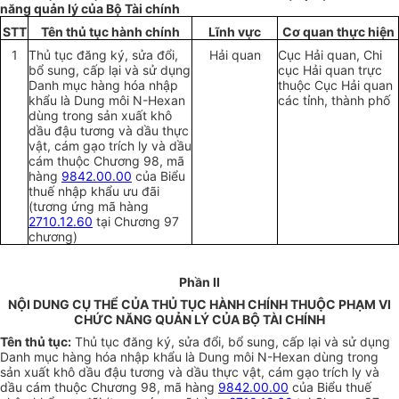
năng quản l
ý
của Bộ Tài chính
STT
Tên thủ t
ụ
c hành chính
Lĩnh
vực
Cơ quan thực hiện
1
Thủ tục đăng ký, sửa đổi,
Hải quan
C
ục Hải quan, Chi
bổ sung, cấp lại và sử dụng
cục Hải quan trực
Danh mục hàng hóa nhập
thuộc Cục Hải quan
khẩu l
à
Dung môi N-Hexan
các tỉnh, thành phố
dùng trong sản xuất khô
dầu đậu tương và dầu thực
vật, cám gạo trích ly và dầu
cám thuộc Chương 98, mã
hàng
9842.00.00
của Biểu
thuế nhập khẩu ưu đãi
(tương ứng mã hàng
2710.12.60
tại Chương 97
chương)
Phần II
NỘI DUNG CỤ THỂ CỦA THỦ TỤC HÀNH CHÍNH THUỘC PHẠM VI
CHỨC NĂNG QUẢN LÝ CỦA BỘ TÀI CHÍNH
Tên thủ tục:
Thủ tục đăng ký, sửa đổi, bổ sung, cấp lại và sử dụng
Danh mục hàng hóa nhập khẩu là Dung môi N-Hexan dùng trong
sản xuất khô dầu đậu tương và dầu thực vật, cám gạo trích l
y
và
dầu cám thuộc Chương 98, mã hàng
9842.00.00
của Biểu thuế