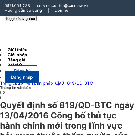
0971.654.238
service.center@caselaw.vn
Hướng dẫn sử dụng
|
Liên hệ
Toggle Navigation
Giới thiệu
Giải pháp
Bảng giá
Bài viết
Đăng ký
Đăng nhập
Trang chủ
Văn bản pháp luật
819/QĐ-BTC
Thông tin văn bản
92
0
Quyết định số 819/QĐ-BTC ngày
13/04/2016 Công bố thủ tục
hành chính mới trong lĩnh vực