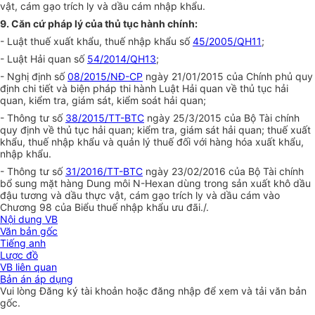
vật, cám gạo trích ly và
d
ầu cám nhập khẩu.
9. Căn cứ pháp lý của th
ủ
tục hành chính:
- Luật thuế xuất khẩu, thuế nhập khẩu số
45/2005/QH11
;
- Luật Hải quan số
54/2014/QH13
;
- Nghị định số
08/2015/NĐ-CP
ngày 21/01/2015 của Chính phủ quy
định chi tiết và biện pháp thi hành Luật Hải quan về thủ tục hải
quan, kiểm tra, giám sát, kiểm soát hải quan;
-
Thông tư số
38/2015/TT-BTC
ngày 25/3/2015 của Bộ Tài chính
quy định về thủ tục hải quan; kiểm tra, giám sát hải quan; thuế xuất
khẩu, thuế nhập khẩu và quản lý thuế đối với hàng hóa xuất khẩu,
nhập khẩu.
- Thông tư số
31/2016/TT-BTC
ngày 23/02/2016 của Bộ Tài chính
bổ sung mặt hàng Dung môi N
-
Hexan dùng trong sản xuất khô dầu
đậu tương và dầu thực vật, cám gạo trích ly và dầu cám vào
Chương 98 của Biểu thuế nhập khẩu ưu đãi./.
Nội dung VB
Văn bản gốc
Tiếng anh
Lược đồ
VB liên quan
Bản án áp dụng
Vui lòng
Đăng ký
tài khoản hoặc
đăng nhập
để xem và tải văn bản
gốc.