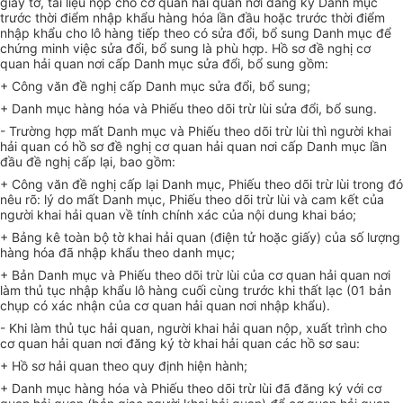
giấy tờ, tài liệu nộp cho cơ quan hải quan nơi đăng ký Danh mục
trước
thời điểm
nhập khẩu hàng hóa lần đầu hoặc trước thời điểm
nhập khẩu cho lô hàng tiếp theo có sửa đổi, bổ sung Danh mục để
chứng minh việc sửa đổi, bổ sung là
phù hợp
. Hồ sơ đề nghị cơ
quan hải quan nơi cấp Danh mục sử
a
đ
ổ
i, bổ sung gồm:
+ Công văn đề nghị cấp Danh mục sửa đổi, bổ sung;
+ Danh mục hàng hóa và Phiếu theo dõi trừ lùi sửa đổi, bổ sung.
- Trường hợp mất
D
anh mục và Phiếu theo dõi trừ lùi thì người khai
hải quan có hồ sơ đề nghị c
ơ
quan hải quan n
ơ
i cấp D
a
nh mục lần
đầu đề nghị cấp lại, bao g
ồ
m:
+ Công văn đề nghị cấp lại Danh mục, Phiếu theo dõi trừ lùi trong đó
nêu rõ: lý do mất Danh mục, Phiếu theo dõi trừ lùi và cam kết của
người khai hải quan về tính chính xác của nội dung khai báo;
+ Bảng kê toàn bộ tờ khai hải quan (điện tử hoặc giấy) của số lượng
hàng hóa đã nhập khẩu theo danh mục;
+ Bản
D
anh mục và Phiếu theo dõi trừ lùi của cơ quan hải quan nơi
làm thủ tục nhập khẩu lô hàng cuối cùng trước khi thất lạc (01 bản
chụp có xác nhận của cơ quan hải quan nơi nhập khẩu).
- Khi làm thủ tục hải quan, người khai hải quan nộp, xuất trình cho
cơ quan hải quan nơi đăng ký tờ khai hải quan các h
ồ
sơ sau:
+ Hồ sơ hải quan theo quy định hiện hành;
+ Danh mục hàng hóa và Phiếu theo dõi trừ lùi đã đăng ký với cơ