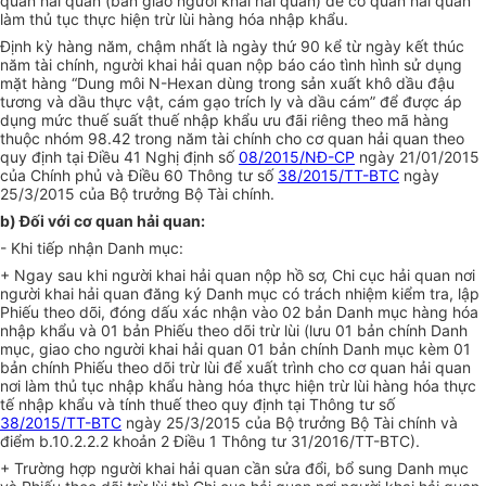
quan hải quan (bản giao người khai hải quan) để cơ quan hải quan
làm thủ tục thự
c
hiện trừ lùi hàng hóa nhập khẩu.
Định kỳ hàng năm, chậm nhất là ngày thứ 90 kể từ ngày kết thúc
năm tài chính, người khai hải quan nộp báo cáo tình hình
sử dụng
mặt hàng “Dung môi N-Hexan dùng trong s
ả
n xuất khô dầu đậu
tương và dầu thực vật, cám gạo trích ly và dầu cám” để được áp
dụng mức thuế suất thuế nhập khẩu ưu đãi riêng theo mã hàng
thuộc nhóm 98.42 trong năm tài chính cho cơ quan hải quan theo
quy định tại Điều 41 Nghị định số
08/2015/NĐ-CP
ngày 21/01/2015
của Chính phủ và Điều 60 Thông tư số
38/2015/TT-BTC
ngày
25/3/2015 của Bộ trưởng Bộ Tài chính.
b) Đối với cơ quan hải quan:
- Khi tiếp nhận Danh mục:
+ Ngay sau khi người khai hải quan nộp hồ sơ, Chi cục hải quan nơi
người khai hải quan đăng ký Danh mục có trách nhiệm kiểm tra, lập
Phiếu theo dõi, đóng dấu xác nhận vào 02 bản Danh mục hàng hóa
nhập khẩu và 01 bản Phiếu theo dõi trừ lùi (lưu 01 bản chính Danh
mục, giao cho người khai hải quan 01 bản chính Danh mục kèm 01
bản chính Phiếu theo d
õ
i trừ lùi để xuất trình cho cơ quan hải quan
nơi làm thủ tục nhập khẩu hàng hóa thực hiện trừ lùi hàng hóa thực
tế nhập khẩu và tính thuế theo quy định tại Thông tư số
38/2015/TT-BTC
ngày 25/3/2015 của Bộ trưởng Bộ Tài chính và
điểm b.10.2.2.2 khoản 2 Điều 1 Thông tư 3
1
/2016/TT-BTC).
+ Trường hợp người khai hải quan cần sửa đổi, bổ sung Danh mục