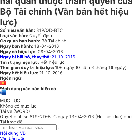
hải quan thuộc thẩm quyền của
Bộ Tài chính (Văn bản hết hiệu
lực)
Số hiệu văn bản:
819/QĐ-BTC
Loại văn bản:
Quyết định
Cơ quan ban hành:
Bộ Tài chính
Ngày ban hành:
13-04-2016
Ngày có hiệu lực:
08-04-2016
Ngày bị bãi bỏ, thay thế:
21-10-2016
Hết hiệu lực
Tình trạng hiệu lực:
Thời gian duy trì hiệu lực:
196 ngày
(
0 năm
6 tháng
16 ngày
)
Ngày hết hiệu lực:
21-10-2016
Ngôn ngữ:
Định dạng văn bản hiện có:
MỤC LỤC
Không có mục lục
Tải về (WORD)
Quyet dinh so 819-QD-BTC ngay 13-04-2016 (Het hieu luc).doc
Tải lược đồ
Nội dung VB
Văn bản gốc