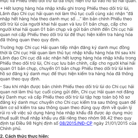
mục và Phiếu theo dõi trừ lùi đã thực hiện trừ lùi vào hồ sơ hải quan.
+ Hết lượng hàng hóa nhập khẩu ghi trong Phiếu theo dõi trừ lùi,
Lãnh đạo Chi cục hải quan nơi làm thủ tục cuối cùng xác nhận “đã
nhập hết hàng hóa theo danh mục số .
.
.
”
lên bản chính Phiếu theo
dõi trừ lùi của người khai hải quan và lưu 01 bản chụp, cấp cho
người khai hải quan 01 bản chụp và gửi bản chính đến Chi cục hải
quan nơi cấp Phiếu theo dõi trừ
l
ùi đ
ể
thực hiện
kiểm tra
hàng hóa
đã thông quan theo quy định.
Trường hợp Chi cục Hải quan tiếp nhận đăng ký danh mục đồng
thời là Chi cục Hải quan làm thủ tục nhập khẩu hàng hóa thì sau khi
Lãnh đạo Chi cục đã xác nhận hết lượng hàng hóa nhập khẩu trong
Phiếu theo dõi trừ lùi, Chi cục lưu bản chính, cấp cho người khai hải
quan 01 bản chụp, chuyển 01 bản chụp Phiếu theo dõi trừ lùi kèm
hồ sơ
đăng ký
danh mục để thự
c
hiện kiểm tra hàng h
ó
a đã thông
quan theo quy định.
- Sau khi nhận được bản chính Phiếu theo dõi trừ lùi do Chi cục hải
quan nơi làm thủ tục cuối cùng gửi đến, Chi cục Hải quan nơi đăng
ký Danh mục và cấp Phiếu theo dõi trừ lùi tập hợp toàn bộ hồ sơ
đăng ký danh mục chuyển cho Chi cục kiểm tra sau thông quan để
làm cơ sở kiểm tra sau thông quan theo đúng quy định về quản lý
rủi ro về việc
sử dụng
hàng hóa nhập khẩu đã được áp dụng mức
thuế suất thuế nhập khẩu ưu đãi riêng theo nhóm 98.42 theo quy
định tại Điều 98 Nghị định số
08/2015/NĐ-CP
ngày 21/01/2015 của
Chính phủ.
2. Cách thức thực hiện: