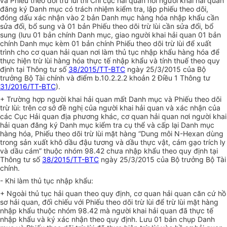
và Phiếu theo dõi trừ lùi thì Chi cục hải quan nơi người khai hải qua
n
đăng ký Danh mục có trách nhiệm kiểm tra, lập phiếu theo dõi,
đóng dấu xác nhận vào 2 bản Danh mục hàng hóa nhập khẩu cần
sửa đổi, bổ sung và 01 bản Phiếu theo dõi trừ lùi cần sửa đổi, bổ
sung (lưu 01 bản chính Danh mục, giao người khai hải quan 01 bản
chính Danh mục kèm 01 bản chính Phiếu theo d
õ
i trừ lùi để xuất
trình cho cơ quan hải quan nơi
là
m thủ tục nhập khẩu hàng hóa để
thực hiện trừ lùi hàng hóa thực tế nhập khẩu và tính thuế theo
quy
định
tại Thông tư số
38/2015/TT-BTC
ngày 25/3/20
1
5 của Bộ
trưởng Bộ Tài chính và điểm b.10.2.2.2 khoản 2 Điều 1 Thông tư
31/2016/TT-BTC
).
+ Trường hợp người khai hải quan mất Danh mục và Phiếu theo dõi
tr
ừ lùi: trên cơ sở đề nghị của người khai hải quan và xác nhận của
các Cục Hải quan địa phương khác, cơ quan hải quan nơi người khai
hải quan
đăng ký
Danh mục kiểm tra cụ thể và cấp lại Danh mục
hàng hóa, Phiếu theo dõi trừ lùi mặt hàng “Dung môi N-Hexan dùng
trong sản xuất khô dầu đậu tương và dầu thực vật, cám gạo trích ly
và dầu cám” thuộc nhóm 98.42 chưa nhập khẩu theo quy định tại
Thông tư số
38/2015/TT-BTC
ngày 25/3/2015 của Bộ trưởng Bộ Tài
chính.
- Khi làm thủ tục nhập khẩu:
+ Ngoài
th
ủ tục hải quan theo quy định, cơ quan hải quan căn cứ hồ
sơ hải quan, đối chiếu với Phiếu theo dõi trừ lùi để trừ lùi mặt hàng
nhập khẩu thuộc nhóm 98.42 mà người khai hải quan đã thực tế
nhập khẩu và ký xác nhận theo
quy định
. Lưu 01 bản chụp Danh