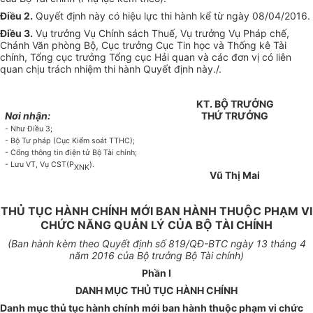
Điều 2.
Quyết định này có hiệu lực thi hành kể từ ngày 08/04/2016.
Điều 3.
Vụ trưởng Vụ Chính sách Thuế, Vụ trưởng Vụ Pháp chế,
Chánh Văn phòng Bộ, Cục trưởng Cục Tin học và Thống kê Tài
chính, Tổng cục trưởng Tổng cục Hải quan và các đơn vị có liên
quan chịu trách nhiệm thi hành Quyết định này./.
KT. BỘ TRƯỞNG
Nơi nhận:
THỨ
TRƯỞNG
- Như Điều 3;
- Bộ Tư pháp (Cục Kiểm soát TTHC);
- Cổng thông tin điện t
ử
Bộ Tài chính;
- Lưu VT, Vụ CST(P
).
XNK
Vũ
Thị Mai
THỦ TỤC HÀNH CHÍNH MỚI BAN HÀNH THUỘC PHẠM VI
CHỨC NĂNG QUẢN LÝ CỦA BỘ TÀI CHÍNH
(Ban hành kèm theo
Quyết định số
819
/QĐ-BTC
ngày
13
tháng
4
năm 2016 của Bộ trưởng Bộ
Tài chính
)
Phần
I
DANH MỤC THỦ TỤC HÀNH CHÍNH
Danh mục thủ tục hành chính m
ớ
i ban hành thuộc phạm vi chức