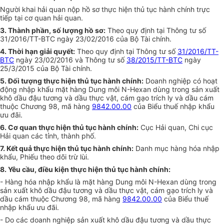
Người khai hải quan nộp hồ s
ơ
thực hiện thủ tục hành chính trực
tiếp tại cơ quan hải quan.
3. Thành phần, số lượng hồ sơ:
Th
e
o quy định tại Thông tư s
ố
3
1
/2016/TT-BTC ngày 23/02/2016 của Bộ Tài chính.
4. Th
ờ
i hạn giải quyết:
Theo quy định tại Thông tư số
31/2016/TT-
BTC
ngày 23/02/2016 và Thông tư số
38/2015/TT-BTC
ngày
25/3/2015 của Bộ Tài chính.
5. Đối tượng thực hiện thủ tục hành chính:
Doanh nghiệp có hoạt
động nhập khẩu mặt hàng Dung môi N-Hexan
d
ùng trong sản xuất
khô dầu đậu tư
ơ
ng và dầu thực vật, c
á
m gạo trích ly và d
ầ
u cám
thuộc Chương 98, mã hàng
9842.00.00
của Biểu thuế nhập khẩu
ưu đãi.
6. Cơ quan thực hiện thủ tục hành chính:
Cục Hải quan, Chi cục
Hải quan các tỉnh, thành phố.
7. Kết quả thực hiện thủ tục hành chính:
Danh mục hàng hóa nhập
khẩu, Phiếu theo dõi trừ lùi.
8. Yêu c
ầ
u, điều kiện thực hiện thủ tục hành chính:
- Hàng hóa nhập khẩu là mặt hàng Dung môi N-Hexan dùng trong
sản xuất khô
d
ầu đậu tương và dầu thực vật, cám gạo trích ly và
dầu cám thuộc Chương 98, mã hàng
9842.00.00
của Biểu thuế
nhập khẩu ưu đãi.
- Do các doanh nghiệp sản xuất khô dầu đậu tương và
d
ầu thực