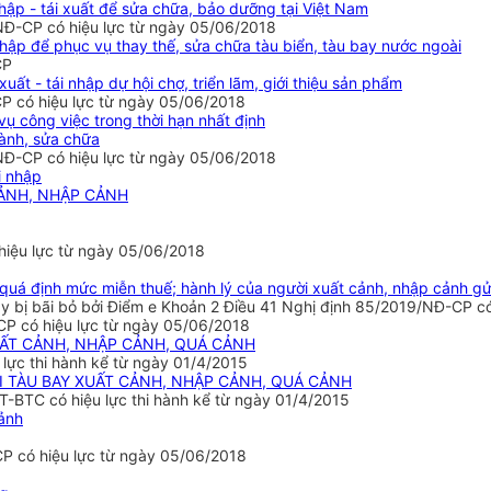
nhập - tái xuất để sửa chữa, bảo dưỡng tại Việt Nam
NĐ-CP có hiệu lực từ ngày 05/06/2018
 nhập để phục vụ thay thế, sửa chữa tàu biển, tàu bay nước ngoài
CP
uất - tái nhập dự hội chợ, triển lãm, giới thiệu sản phẩm
P có hiệu lực từ ngày 05/06/2018
vụ công việc trong thời hạn nhất định
hành, sửa chữa
NĐ-CP có hiệu lực từ ngày 05/06/2018
i nhập
CẢNH, NHẬP CẢNH
 hiệu lực từ ngày 05/06/2018
 quá định mức miễn thuế; hành lý của người xuất cảnh, nhập cảnh gửi
 bị bãi bỏ bởi Điểm e Khoản 2 Điều 41 Nghị định 85/2019/NĐ-CP có
CP có hiệu lực từ ngày 05/06/2018
XUẤT CẢNH, NHẬP CẢNH, QUÁ CẢNH
ực thi hành kể từ ngày 01/4/2015
ỚI TÀU BAY XUẤT CẢNH, NHẬP CẢNH, QUÁ CẢNH
-BTC có hiệu lực thi hành kể từ ngày 01/4/2015
cảnh
CP có hiệu lực từ ngày 05/06/2018