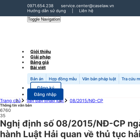
0971.654.238
service.center@caselaw.vn
Hướng dẫn sử dụng
|
Liên hệ
Toggle Navigation
Giới thiệu
Giải pháp
Bảng giá
Bài viết
Bản án
Hợp đồng mẫu
Văn bản pháp luật
Tra cứu 
Đăng ký
Đăng nhập
Trang chủ
Văn bản pháp luật
08/2015/NĐ-CP
Thông tin văn bản
6760
35
Nghị định số 08/2015/NĐ-CP ngày
hành Luật Hải quan về thủ tục hải