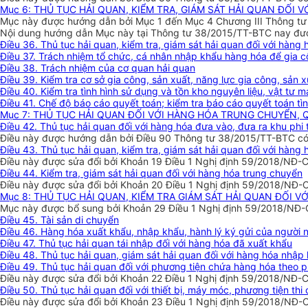
Mục 6: THỦ TỤC HẢI QUAN, KIỂM TRA, GIÁM SÁT HẢI QUAN ĐỐI
Mục này được hướng dẫn bởi Mục 1 đến Mục 4 Chương III Thông tư 
Nội dung hướng dẫn Mục này tại Thông tư 38/2015/TT-BTC nay được
Điều 36. Thủ tục hải quan, kiểm tra, giám sát hải quan đối với hàn
Điều 37. Trách nhiệm tổ chức, cá nhân nhập khẩu hàng hóa để gia c
Điều 38. Trách nhiệm của cơ quan hải quan
Điều 39. Kiểm tra cơ sở gia công, sản xuất, năng lực gia công, sản x
Điều 40. Kiểm tra tình hình sử dụng và tồn kho nguyên liệu, vật tư m
Điều 41. Chế độ báo cáo quyết toán; kiểm tra báo cáo quyết toán tìn
Mục 7: THỦ TỤC HẢI QUAN ĐỐI VỚI HÀNG HÓA TRUNG CHUYỂN, 
Điều 42. Thủ tục hải quan đối với hàng hóa đưa vào, đưa ra khu phi
Điều này được hướng dẫn bởi Điều 90 Thông tư 38/2015/TT-BTC có h
Điều 43. Thủ tục hải quan, kiểm tra, giám sát hải quan đối với hàng
Điều này được sửa đổi bởi Khoản 19 Điều 1 Nghị định 59/2018/NĐ-C
Điều 44. Kiểm tra, giám sát hải quan đối với hàng hóa trung chuyển
Điều này được sửa đổi bởi Khoản 20 Điều 1 Nghị định 59/2018/NĐ-C
Mục 8: THỦ TỤC HẢI QUAN, KIỂM TRA GIÁM SÁT HẢI QUAN ĐỐI 
Mục này được bổ sung bởi Khoản 29 Điều 1 Nghị định 59/2018/NĐ-
Điều 45. Tài sản di chuyển
Điều 46. Hàng hóa xuất khẩu, nhập khẩu, hành lý ký gửi của người n
Điều 47. Thủ tục hải quan tái nhập đối với hàng hóa đã xuất khẩu
Điều 48. Thủ tục hải quan, giám sát hải quan đối với hàng hóa nhập 
Điều 49. Thủ tục hải quan đối với phương tiện chứa hàng hóa theo
Điều này được sửa đổi bởi Khoản 22 Điều 1 Nghị định 59/2018/NĐ-C
Điều 50. Thủ tục hải quan đối với thiết bị, máy móc, phương tiện thi
Điều này được sửa đổi bởi Khoản 23 Điều 1 Nghị định 59/2018/NĐ-C