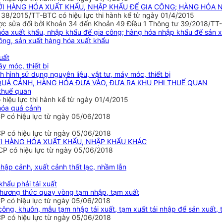
 VỚI HÀNG HÓA XUẤT KHẨU, NHẬP KHẨU ĐỂ GIA CÔNG; HÀNG HÓA
38/2015/TT-BTC có hiệu lực thi hành kể từ ngày 01/4/2015
 sửa đổi bởi Khoản 34 đến Khoản 49 Điều 1 Thông tư 39/2018/TT-B
g hóa xuất khẩu, nhập khẩu để gia công; hàng hóa nhập khẩu để sản 
ông, sản xuất hàng hóa xuất khẩu
uất
áy móc, thiết bị
h hình sử dụng nguyên liệu, vật tư, máy móc, thiết bị
QUÁ CẢNH, HÀNG HÓA ĐƯA VÀO, ĐƯA RA KHU PHI THUẾ QUAN
 thuế quan
iệu lực thi hành kể từ ngày 01/4/2015
 hóa quá cảnh
P có hiệu lực từ ngày 05/06/2018
P có hiệu lực từ ngày 05/06/2018
VỚI HÀNG HÓA XUẤT KHẨU, NHẬP KHẨU KHÁC
CP có hiệu lực từ ngày 05/06/2018
hập cảnh, xuất cảnh thất lạc, nhầm lẫn
khẩu phải tái xuất
 phương thức quay vòng tạm nhập, tạm xuất
P có hiệu lực từ ngày 05/06/2018
 công, khuôn, mẫu tạm nhập tái xuất, tạm xuất tái nhập để sản xuất, 
P có hiệu lực từ ngày 05/06/2018