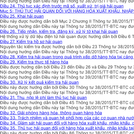
Nội dung hướng dẫn Điều này tại Thông tư 38/2015/TT-BTC nay đượ
Điều 24. Thủ tục xác định trước mã số, xuất xứ, trị giá hải quan
Mục 5: THỦ TỤC HẢI QUAN ĐỐI VỚI HÀNG HÓA XUẤT KHẨU, NHẬ
Điều 25. Khai hải quan
Điều này được hướng dẫn bởi Mục 2 Chương II Thông tư 38/2015/TT
Nội dung hướng dẫn Điều này tại Thông tư 38/2015/TT-BTC nay được 
Điều 26. Tiếp nhận, kiểm tra, đăng ký, xử lý tờ khai hải quan
Hệ thống xử lý dữ liệu điện tử hải quan được hướng dẫn bởi Điều 6
Điều 27. Kiểm tra hồ sơ hải quan
Nguyên tắc kiểm tra được hướng dẫn bởi Điều 23 Thông tư 38/2015/
Nội dung hướng dẫn Điều này tại Thông tư 38/2015/TT-BTC nay được
Điều 28. Kiểm tra hải quan trong quá trình xếp dỡ hàng hóa tại cản
Điều 29. Kiểm tra thực tế hàng hóa
Điều được hướng dẫn bởi Điều 23 đến Điều 26 và Điều 29 Thông tư 
Nội dung hướng dẫn Điều này tại Thông tư 38/2015/TT-BTC nay được
Nội dung hướng dẫn Điều này tại Thông tư 39/2018/TT-BTC nay đượ
Điều 30. Xử lý kết quả kiểm tra hải quan
Điều này được hướng dẫn bởi Điều 30 Thông tư 38/2015/TT-BTC có h
Nội dung hướng dẫn Điều này tại Thông tư 38/2015/TT-BTC nay đượ
Điều 31. Thu, nộp lệ phí làm thủ tục hải quan
Điều này được hướng dẫn bởi Điều 45 Thông tư 38/2015/TT-BTC có h
Nội dung hướng dẫn Điều này tại Thông tư 38/2015/TT-BTC nay đượ
Điều 32. Giải phóng hàng hóa, thông quan hàng hóa
Điều 33. Trách nhiệm và quan hệ phối hợp của các cơ quan nhà nước
Điều 34. Gỉám sát hải quan đối với hàng hóa xuất khẩu, nhập khẩu,
Điều 35. Thủ tục hải quan đối với hàng hóa xuất khẩu, nhập khẩu tạ
Điều này được hướng dẫn bởi Điều 86 Thông tư 38/2015/TT-BTC có h