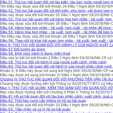
Điều 51. Thủ tục hải quan đối với tàu biển, tàu bay nước ngoài tạm 
Tên Điều này được sửa đổi bởi Khoản 24 Điều 1 Nghị định 59/2018/
Điều 52. Thủ tục hải quan đối với linh kiện, phụ tùng, vật dụng tạm
Điều này được sửa đổi bởi Khoản 25 Điều 1 Nghị định 59/2018/NĐ-
Điều 53. Thủ tục hải quan đối với hàng hóa tạm nhập - tái xuất, tạm x
Điều này được sửa đổi bởi Khoản 26 Điều 1 Nghị định 59/2018/NĐ-C
Điều 54. Hàng hóa tạm nhập - tái xuất, tạm xuất - tái nhập để phục 
Điều 55. Hàng hóa tạm nhập - tái xuất, tạm xuất - tái nhập để bảo 
Tên Điều này được sửa đổi bởi Khoản 28 Điều 1 Nghị định 59/2018/
Điều 56. Theo dõi tờ khai hải quan tạm nhập - tái xuất, tạm xuất - tá
Mục 9: THỦ TỤC HẢI QUAN ĐỐI VỚI HÀNH LÝ CỦA NGƯỜI XUẤT 
Điều 57. Đối tượng áp dụng
Điều 58. Định mức hành lý được miễn thuế
Điều này bị bãi bỏ bởi Khoản 2 Điều 2 Nghị định 59/2018/NĐ-CP có
Điều 59. Thủ tục đối với hành lý của người xuất cảnh, nhập cảnh
Điều 60. Thủ tục hải quan đối với hành lý của người nhập cảnh vượt
Khoản 5, 6 Điều này được bổ sung bởi Nghị định 59/2018/NĐ-CP nay
Điều này được bổ sung bởi Khoản 31 Điều 1 Nghị định 59/2018/NĐ-
Chương IV THỦ TỤC HẢI QUAN ĐỐI VỚI PHƯƠNG TIỆN VẬN TẢI 
Chương này được hướng dẫn bởi Thông tư 42/2015/TT-BTC có hiệu l
Mục 1: THỦ TỤC HẢI QUAN, KIỂM TRA GIÁM SÁT HẢI QUAN ĐỐI V
Mục này được hướng dẫn bởi Chương II Phần II Thông tư 42/2015/TT
Điều 61. Hồ sơ hải quan đối với tàu bay nhập cảnh, xuất cảnh, quá 
Điều 62. Thời hạn cung cấp thông tin hồ sơ hải quan
Điều này được sửa đổi bởi Khoản 33 Điều 1 Nghị định 59/2018/NĐ-
Điều 63. Tiếp nhận và xử lý hồ sơ hải quan