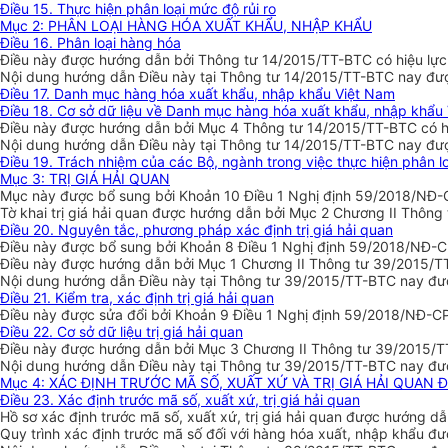
Điều 15. Thực hiện phân loại mức độ rủi ro
Mục 2: PHÂN LOẠI HÀNG HÓA XUẤT KHẨU, NHẬP KHẨU
Điều 16. Phân loại hàng hóa
Điều này được hướng dẫn bởi Thông tư 14/2015/TT-BTC có hiệu lực 
Nội dung hướng dẫn Điều này tại Thông tư 14/2015/TT-BTC nay được
Điều 17. Danh mục hàng hóa xuất khẩu, nhập khẩu Việt Nam
Điều 18. Cơ sở dữ liệu về Danh mục hàng hóa xuất khẩu, nhập khẩu
Điều này được hướng dẫn bởi Mục 4 Thông tư 14/2015/TT-BTC có hi
Nội dung hướng dẫn Điều này tại Thông tư 14/2015/TT-BTC nay được
Điều 19. Trách nhiệm của các Bộ, ngành trong việc thực hiện phân l
Mục 3: TRỊ GIÁ HẢI QUAN
Mục này được bổ sung bởi Khoản 10 Điều 1 Nghị định 59/2018/NĐ-C
Tờ khai trị giá hải quan được hướng dẫn bởi Mục 2 Chương II Thông
Điều 20. Nguyên tắc, phương pháp xác định trị giá hải quan
Điều này được bổ sung bởi Khoản 8 Điều 1 Nghị định 59/2018/NĐ-C
Điều này được hướng dẫn bởi Mục 1 Chương II Thông tư 39/2015/TT-
Nội dung hướng dẫn Điều này tại Thông tư 39/2015/TT-BTC nay đượ
Điều 21. Kiểm tra, xác định trị giá hải quan
Điều này được sửa đổi bởi Khoản 9 Điều 1 Nghị định 59/2018/NĐ-CP
Điều 22. Cơ sở dữ liệu trị giá hải quan
Điều này được hướng dẫn bởi Mục 3 Chương II Thông tư 39/2015/TT
Nội dung hướng dẫn Điều này tại Thông tư 39/2015/TT-BTC nay đượ
Mục 4: XÁC ĐỊNH TRƯỚC MÃ SỐ, XUẤT XỨ VÀ TRỊ GIÁ HẢI QUAN
Điều 23. Xác định trước mã số, xuất xứ, trị giá hải quan
Hồ sơ xác định trước mã số, xuất xứ, trị giá hải quan được hướng d
Quy trình xác định trước mã số đối với hàng hóa xuất, nhập khẩu 