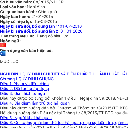
Số hiệu văn bản:
08/2015/NĐ-CP
Loại văn bản:
Nghị định
Cơ quan ban hành:
Chính phủ
Ngày ban hành:
21-01-2015
Ngày có hiệu lực:
15-03-2015
Ngày bị sửa đổi, bổ sung lần 1:
01-07-2016
Ngày bị sửa đổi, bổ sung lần 2:
01-01-2020
Đang có hiệu lực
Tình trạng hiệu lực:
Ngôn ngữ:
Định dạng văn bản hiện có:
MỤC LỤC
NGHỊ ĐỊNH QUY ĐỊNH CHI TIẾT VÀ BIỆN PHÁP THI HÀNH LUẬT HẢI
Chương I QUY ĐỊNH CHUNG
Điều 1. Phạm vi điều chỉnh
Điều 2. Đối tượng áp dụng
Điều 3. Giải thích từ ngữ
Điều này được bổ sung bởi Khoản 1 Điều 1 Nghị định 59/2018/NĐ-C
Điều 4. Địa điểm làm thủ tục hải quan
Điều này được hướng dẫn bởi Chương VI Thông tư 38/2015/TT-BTC c
Nội dung hướng dẫn Điều này tại Thông tư 38/2015/TT-BTC nay được
Điều 5. Người khai hải quan
Điều 6. Đối tượng phải làm thủ tục hải quan, chịu sự kiểm tra, giám s
Điều này được sửa đổi bởi Khoản 4 Điều 1 Nghị định 59/2018/NĐ-CP