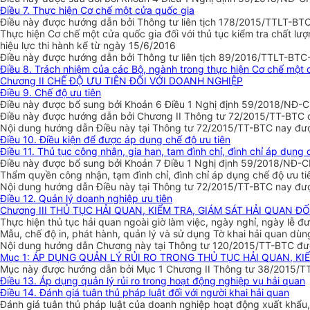
Điều 7. Thực hiện Cơ chế một cửa quốc gia
Điều này được hướng dẫn bởi Thông tư liên tịch 178/2015/TTLT-B
Thực hiện Cơ chế một cửa quốc gia đối với thủ tục kiểm tra chất 
hiệu lực thi hành kể từ ngày 15/6/2016
Điều này được hướng dẫn bởi Thông tư liên tịch 89/2016/TTLT-BTC-
Điều 8. Trách nhiệm của các Bộ, ngành trong thực hiện Cơ chế một 
Chương II CHẾ ĐỘ ƯU TIÊN ĐỐI VỚI DOANH NGHIỆP
Điều 9. Chế độ ưu tiên
Điều này được bổ sung bởi Khoản 6 Điều 1 Nghị định 59/2018/NĐ-C
Điều này được hướng dẫn bởi Chương II Thông tư 72/2015/TT-BTC có
Nội dung hướng dẫn Điều này tại Thông tư 72/2015/TT-BTC nay được 
Điều 10. Điều kiện để được áp dụng chế độ ưu tiên
Điều 11. Thủ tục công nhận, gia hạn, tạm đình chỉ, đình chỉ áp dụng 
Điều này được bổ sung bởi Khoản 7 Điều 1 Nghị định 59/2018/NĐ-C
Thẩm quyền công nhận, tạm đình chỉ, đình chỉ áp dụng chế độ ưu t
Nội dung hướng dẫn Điều này tại Thông tư 72/2015/TT-BTC nay được
Điều 12. Quản lý doanh nghiệp ưu tiên
Chương III THỦ TỤC HẢI QUAN, KIỂM TRA, GIÁM SÁT HẢI QUAN 
Thực hiện thủ tục hải quan ngoài giờ làm việc, ngày nghỉ, ngày lễ
Mẫu, chế độ in, phát hành, quản lý và sử dụng Tờ khai hải quan d
Nội dung hướng dẫn Chương này tại Thông tư 120/2015/TT-BTC được
Mục 1: ÁP DỤNG QUẢN LÝ RỦI RO TRONG THỦ TỤC HẢI QUAN, KIỂ
Mục này được hướng dẫn bởi Mục 1 Chương II Thông tư 38/2015/TT-
Điều 13. Áp dụng quản lý rủi ro trong hoạt động nghiệp vụ hải quan
Điều 14. Đánh giá tuân thủ pháp luật đối với người khai hải quan
Đánh giá tuân thủ pháp luật của doanh nghiệp hoạt động xuất khẩu