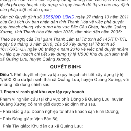
lý chi phí quy hoạch xây dựng và quy hoạch đô thị và các quy định
của pháp luật có liên quan;
Căn cứ Quyết định số
3555/QĐ-UBND
ngày 27 tháng 10 năm 2011
của Chủ tịch
Ủy
ban nhân dân tỉnh Thanh Hóa về việc phê duyệt
quy hoạch chung xây dựng khu vực Bắc Cầu Ghép, huyện Quảng
Xương, tỉnh Thanh Hóa đến năm 2025, tầm nhìn đến năm 2035;
Theo đề nghị của Trại giam Thanh Lâm tại Tờ trình số 145/TTr-TrTL
ngày 08 tháng 3 năm 2016; của Sở Xây dựng tại Tờ trình số
1611/SXD-QH ngày 06 tháng 4 năm 2016 về việc phê duyệt nhiệm
vụ lập quy hoạch chi tiết xây dựng tỷ lệ 1/500 Khu du lịch sinh thái
xã Quảng Lưu, huyện Quảng Xương,
QUYẾT ĐỊNH:
Điều 1.
Phê duyệt nhiệm vụ lập quy hoạch chi tiết xây dựng tỷ lệ
1/500 Khu du lịch sinh thái xã Quảng Lưu, huyện Quảng Xương, với
những nội dung chính sau:
1. Phạm vi ranh giới khu vực lập quy hoạch.
Phạm vi nghiên cứu tại khu vực phía Đông xã Quảng Lưu, huyện
Quảng Xương có ranh giới được xác định như sau.
- Phía Bắc giáp: Doanh nghiệp tư nhân khách sạn Bình Dương;
- Phía Đông giáp: Vịnh Bắc Bộ;
- Phía Tây giáp: Khu dân cư xã Quảng Lưu;