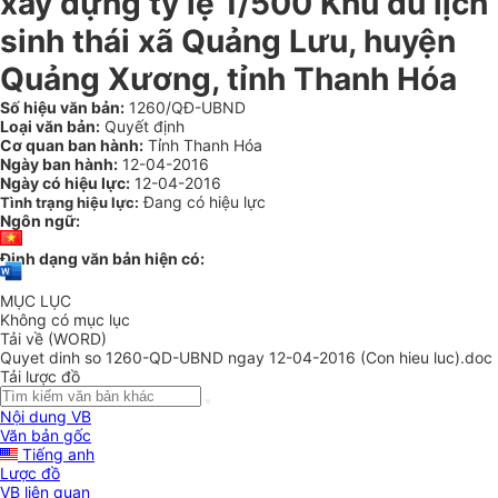
xây dựng tỷ lệ 1/500 Khu du lịch
sinh thái xã Quảng Lưu, huyện
Quảng Xương, tỉnh Thanh Hóa
Số hiệu văn bản:
1260/QĐ-UBND
Loại văn bản:
Quyết định
Cơ quan ban hành:
Tỉnh Thanh Hóa
Ngày ban hành:
12-04-2016
Ngày có hiệu lực:
12-04-2016
Đang có hiệu lực
Tình trạng hiệu lực:
Ngôn ngữ:
Định dạng văn bản hiện có:
MỤC LỤC
Không có mục lục
Tải về (WORD)
Quyet dinh so 1260-QD-UBND ngay 12-04-2016 (Con hieu luc).doc
Tải lược đồ
Nội dung VB
Văn bản gốc
Tiếng anh
Lược đồ
VB liên quan