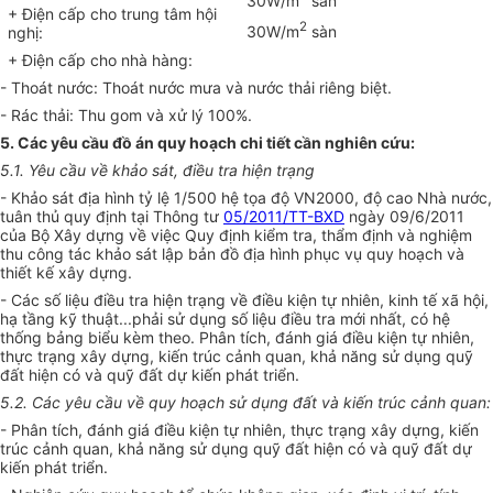
30W/m
sàn
+ Điện cấp cho trung tâm hội
2
30W/m
sàn
nghị:
+ Điện cấp cho nhà hàng:
-
Thoát nước: Thoát nước mưa và nước thải riêng biệt.
- Rác thải: Thu gom và xử lý 100%.
5. Các yêu cầu đồ án quy hoạch chi tiết cần nghiên cứu:
5.1. Yêu cầu về khảo sát
,
điều tra hiện trạng
- Khảo sát địa hình tỷ lệ 1/500 hệ t
ọa
độ VN2000, độ cao Nhà nước,
tuân thủ quy định tại Thông tư
05/2011/TT-BXD
ngày 09/6/2011
của Bộ Xây dựng về việc Quy định kiểm tra, thẩm định và nghiệm
thu công tác khảo sát lập bản đồ địa hình phục vụ quy hoạch và
thiết kế xây dựng.
- Các số liệu điều tra hiện trạng về điều kiện tự nhiên, kinh tế xã hội,
hạ tầng kỹ thuật...phải sử dụng số liệu điều tra mới nhất, có hệ
thống bảng biểu kèm theo. Phân tích, đánh giá điều kiện tự nhiên,
thực trạng xây dựng, kiến trúc cảnh quan, khả năng sử dụng quỹ
đất hiện có và quỹ đất dự kiến phát triển.
5.2. Các yêu cầu về quy hoạch sử dụng đất và kiến
t
rúc cảnh quan:
- Phân tích, đánh giá điều kiện tự nhiên, thực trạng xây dựng, kiến
trúc cảnh quan, khả năng sử dụng quỹ đất hiện có và quỹ đất dự
kiến phát triển.