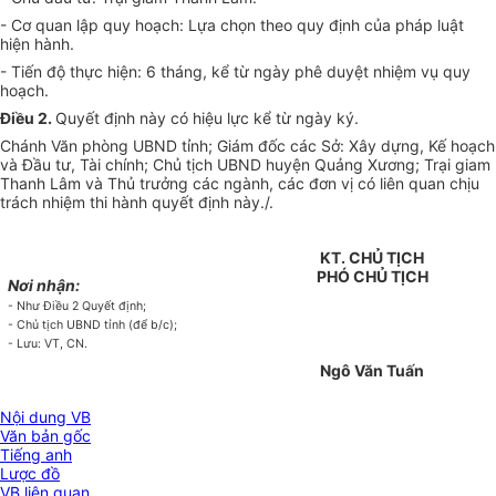
- Cơ quan lập quy hoạch: Lựa chọn theo quy định của pháp luật
hiện hành.
- Tiến độ thực hiện: 6 tháng, k
ể
từ ngày phê duyệt nhiệm vụ quy
hoạch.
Điều 2.
Quyết định này có hiệu lực kể từ ngày ký.
Chánh Văn phòng
U
BND tỉnh; Giám đốc các Sở: Xây dựng, Kế hoạch
và Đầu tư, Tài chính; Chủ tịch
U
BND huyện Quảng Xương; Trại giam
Thanh Lâm và Thủ trưởng các ngành, các đơn vị có liên quan chịu
trách nhiệm thi hành quyết định này./.
KT.
CHỦ TỊCH
PHÓ
CHỦ TỊCH
Nơi nhận:
- Như Đ
i
ều 2 Quyết định;
- Chủ tịch UBND t
ỉ
nh (đ
ể
b/c);
- Lưu: VT
,
CN.
Ngô Văn Tuấn
Nội dung VB
Văn bản gốc
Tiếng anh
Lược đồ
VB liên quan