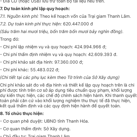
- Đĩa CD (hoặc USB) lưu trữ toàn bộ tài liệu nêu
tr
ên.
7. Dự toán kinh phí lập quy hoạch:
7.1
.
Nguồn kinh ph
í
:
Theo kế hoạch vốn của Trại giam Thanh Lâm.
7.2. Dự toán kinh ph
í
thực hiện:
620.447.000 đ
(Sáu trăm hai mươi triệu, bốn trăm bốn mươi bảy nghìn đồng).
Trong đó:
- Chi phí lập nhiệm vụ và quy hoạch: 424.994.966 đ;
- Chi phí thẩm định nhiệm vụ và quy hoạch: 42
.
609.393 đ.
- Chi phí khảo sát địa hình: 97.360.000 đ;
- Chi phí khác: 55.483.022 đ;
(Chi t
i
ết tại các phụ lục kèm theo Tờ trình của Sở Xây dựng)
Chi phí khảo sát đo vẽ địa hình và thiết kế lập quy hoạch trên là chi
phí được tính trên cơ sở áp dụng tiêu chuẩn quy phạm, khối lượng
dự kiến thực hiện, các chế độ chính sách hiện hành. Khi thanh quyết
toán phải căn cứ vào khối lượng nghiệm thu thực tế đã thực hiện,
kết quả thẩm định và các quy định hiện hành để quyết toán.
8. Tổ ch
ứ
c thực hiện:
- Cơ quan phê duyệt:
U
BND tỉnh Thanh Hóa.
- Cơ quan thẩm định: Sở Xây
dự
ng.
- Chủ đầu tư: Trại giam Thanh Lâm.