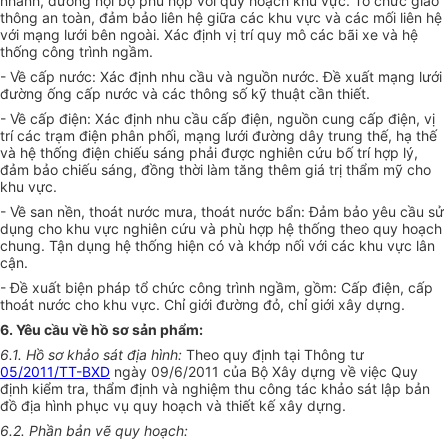
nhánh, đường nội bộ phù hợp với quy hoạch khu vực. Tổ chức giao
thông an toàn, đảm bảo liên hệ giữa các khu vực và các mối liên hệ
với mạng lưới bên ngoài. Xác định vị trí quy mô các bãi xe và hệ
thống công trình ngầm.
-
V
ề cấp nước: Xác định nhu cầu và nguồn nước. Đề xuất mạng lưới
đường ống cấp nước và các thông số kỹ thuật cần thiết.
-
V
ề cấp điện: Xác định nhu cầu cấp điện, nguồn cung cấp điện, vị
trí các trạm điện phân phối, mạng lưới đường dây trung thế, hạ thế
và hệ thống điện chiếu sáng phải được nghiên cứu bố trí hợp lý,
đảm bảo chiếu sáng, đồng thời làm tăng thêm giá
trị
thẩm mỹ cho
khu vực.
-
V
ề san nền, thoát nước mưa, thoát nước bẩn: Đảm bảo yêu cầu sử
dụng cho khu vực nghiên cứu và phù hợp hệ thống theo quy hoạch
chung. Tận dụng hệ thống hiện có và khớp nối v
ới
các khu vực lân
cận.
- Đ
ề
xuất biện pháp tổ chức công trình ngầm, gồm: Cấp điện, cấp
thoát nước cho khu vực. Chỉ giới đường đỏ, chỉ giới xây dựng.
6. Yêu cầu về hồ sơ sản phẩm:
6.1. Hồ sơ khảo sát địa hình:
Theo quy định tại Thông tư
05/2011/TT-BXD
ngày 09/6/2011 của Bộ Xây dựng về việc Quy
định kiểm tra, thẩm định và nghiệm thu công tác khảo sát lập bản
đồ địa hình phục vụ quy hoạch và thiết kế xây dựng.
6.2. Phần bản vẽ quy hoạch: