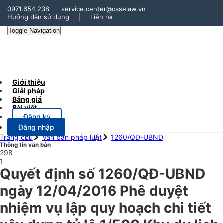
0971.654.238
service.center@caselaw.vn
Hướng dẫn sử dụng
|
Liên hệ
Toggle Navigation
Giới thiệu
Giải pháp
Bảng giá
Bài viết
Đăng ký
Đăng nhập
Trang chủ
Văn bản pháp luật
1260/QĐ-UBND
Thông tin văn bản
298
1
Quyết định số 1260/QĐ-UBND
ngày 12/04/2016 Phê duyệt
nhiệm vụ lập quy hoạch chi tiết