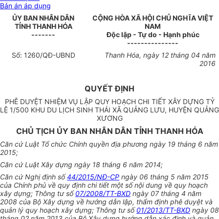
Bản án áp dụng
ỦY BAN NHÂN
DÂN
CỘNG HÒA XÃ HỘI CHỦ NGHĨA VIỆT
TỈNH
THANH HÓA
NAM
-------
Độc lập - Tự do - Hạnh phúc
---------------
Số:
1260
/QĐ-UBND
Thanh Hóa
, ngày
12
tháng
04
năm
2016
QUYẾT ĐỊNH
PHÊ DUYỆT NHIỆM VỤ LẬP QUY HOẠCH CHI TIẾT XÂY DỰNG TỶ
LỆ 1/500 KHU DU LỊCH SINH THÁI XÃ QUẢNG LƯU, HUYỆN QUẢNG
XƯƠNG
CHỦ TỊCH ỦY BAN NHÂN DÂN TỈNH THANH HÓA
Căn cứ Luật Tổ chức Chính quyền địa phương ngày 19 tháng 6 năm
2015;
Căn cứ Luật Xây dựng ngày 18 tháng 6 năm 2014;
Căn cứ Nghị định số
44/2015/NĐ-CP
ngày 06 tháng 5 năm 2015
của Chính phủ về quy định chi tiết một số nội dung về quy hoạch
xây dựng; Thông tư số
07/2008/TT-BXD
ngày 07 tháng 4 năm
2008 của Bộ Xây dựng về hướng dẫn lập, thẩm định phê duyệt và
quản lý quy hoạch xây dựng; Thông tư số
01/2013/TT-BXD
ngày 08
tháng 02 năm 2013 của Bộ Xây dựng hướng dẫn xác định và quản