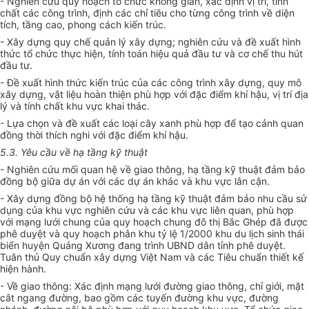
-
Nghiên cứu quy hoạch tổ chức không gian, xác định vị trí, tính
chất các công trình, định các chỉ tiêu cho từng công trình về diện
tích, tầng cao, phong cách kiến trúc.
- Xây dựng quy chế quản lý xây dựng; nghi
ê
n cứu và đề xuất hình
thức tổ chức thực hiện, tính toán hiệu quả đầu tư và cơ chế thu hút
đầu tư.
- Đề xuất hình thức kiến trúc của các công trình xây dựng, quy mô
xây dựng, vật liệu hoàn thiện phù hợp v
ới
đặc điểm khí hậu, vị trí địa
lý và tính chất khu vực khai thác.
- Lựa chọn và đề xuất các loại cây xanh phù hợp để tạo cảnh quan
đồng thời thích nghi với đặc điểm khí hậu.
5.3. Yêu cầu về hạ tầng kỹ thuật
- Nghiên cứu mối quan hệ về giao thông, hạ tầng kỹ thuật đảm bảo
đồng bộ giữa dự án với các dự án khác và khu vực lân cận.
- Xây dựng đồng bộ hệ thống hạ tầng kỹ thuật đảm bảo nhu cầu sử
dụng của khu vực nghiên cứu và các khu vực liên quan, phù hợp
với mạng lưới chung của quy hoạch chung đô thị Bắc Ghép đã được
phê duyệt và quy hoạch phân khu tỷ lệ 1/2000 khu du lịch sinh thái
biển huyện Quảng Xương đang trình UBND dân tỉnh phê duyệt.
Tuân thủ Quy chuẩn xây dựng Việt Nam và các Tiêu chuẩn thiết kế
hiện hành.
-
V
ề giao thông: Xác định mạng lưới đường giao th
ô
ng, chỉ giới, mặt
cắt ngang đường, bao gồm các tuyến đường khu vực, đường