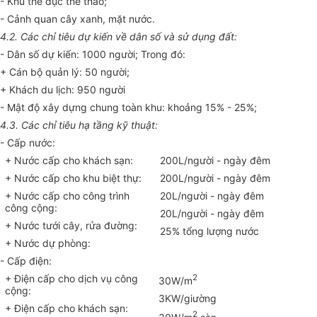
- Khu thể dục thể thao;
- Cảnh quan cây xanh, mặt nước.
4.2. Các chỉ tiêu dự kiến về dân s
ố
và sử dụng đất:
- Dân số dự kiến: 1000 người; Trong đó:
+ Cán bộ quản lý: 50 người;
+ Khách du lịch: 950 người
- Mật độ xây dựng chung toàn khu: khoảng 15%
-
25%;
4.3. Các chỉ tiêu hạ tầng kỹ thuật:
- Cấp nước:
+ Nước cấp cho khách sạn:
200L/người
-
ngày đêm
+ Nước cấp cho khu biệt thự:
200L/người
-
ngày đêm
+ Nước cấp cho công trình
20L/người
-
ngày đêm
công cộng:
20L/người
-
ngày đêm
+ Nước tưới cây, rửa đường:
25% tổng lượng nước
+ Nước dự phòng:
- Cấp điện:
+ Điện cấp cho dịch vụ c
ô
ng
2
30W/m
cộng
:
3KW/giường
+ Điện cấp cho khách sạn:
2