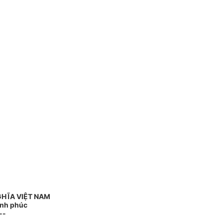
GHĨA VIỆT NAM
ạnh phúc
--