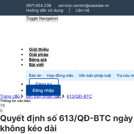
0971.654.238
service.center@caselaw.vn
Hướng dẫn sử dụng
|
Liên hệ
Toggle Navigation
Giới thiệu
Giải pháp
Bảng giá
Bài viết
Bản án
Hợp đồng mẫu
Văn bản pháp luật
Tra cứu 
Đăng ký
Đăng nhập
Trang chủ
Văn bản pháp luật
613/QĐ-BTC
Thông tin văn bản
76
0
Quyết định số 613/QĐ-BTC ngày 
không kéo dài