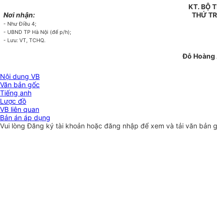
KT. BỘ
Nơi nhận:
THỨ T
- Như Điều 4;
- UBND TP Hà Nội (để p/h);
- Lưu: VT, TCHQ.
Đỗ Hoàng 
Nội dung VB
Văn bản gốc
Tiếng anh
Lược đồ
VB liên quan
Bản án áp dụng
Vui lòng
Đăng ký
tài khoản hoặc
đăng nhập
để xem và tải văn bản 