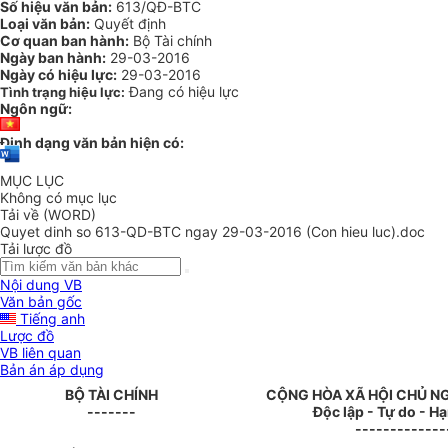
Số hiệu văn bản:
613/QĐ-BTC
Loại văn bản:
Quyết định
Cơ quan ban hành:
Bộ Tài chính
Ngày ban hành:
29-03-2016
Ngày có hiệu lực:
29-03-2016
Đang có hiệu lực
Tình trạng hiệu lực:
Ngôn ngữ:
Định dạng văn bản hiện có:
MỤC LỤC
Không có mục lục
Tải về (WORD)
Quyet dinh so 613-QD-BTC ngay 29-03-2016 (Con hieu luc).doc
Tải lược đồ
Nội dung VB
Văn bản gốc
Tiếng anh
Lược đồ
VB liên quan
Bản án áp dụng
BỘ TÀI CHÍNH
CỘNG HÒA XÃ HỘI CHỦ N
-------
Độc lập - Tự do - H
-------------