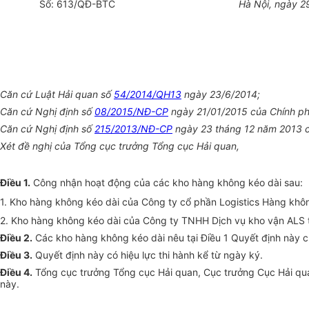
Số: 6
1
3/QĐ-BTC
Hà Nội
, ngày
2
Căn cứ Luật Hải quan số
54/2014/QH13
ngày 23/6/2014;
Căn cứ Nghị định số
08/2015/NĐ-CP
ngày 21/01/2015 của Chính ph
Căn cứ Nghị định số
215/2013/NĐ-CP
ngày 23 tháng 12 năm 2013 củ
Xét đề nghị của Tổng cục trưởng Tổng cục Hải quan,
Điều 1.
Công nhận hoạt động của các kho hàng không kéo dài sau:
1. Kho hàng không kéo dài của Công ty cổ phần Logistics Hàng khôn
2. Kho hàng không kéo dài của Công ty TNHH Dịch vụ kho vận ALS t
Điều 2.
Các kho hàng không kéo dài nêu tại Điều 1 Quyết định này 
Điều 3.
Quyết định này có hiệu lực thi hành
kể từ
ngày ký.
Điều 4.
Tổng cục trưởng Tổng cục Hải qu
an
,
C
ục trưởng Cục Hải qu
n
ày.