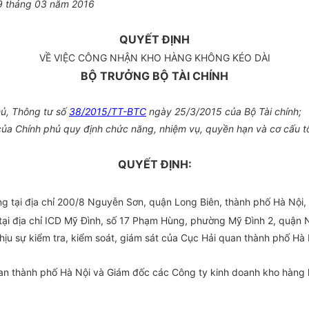
9
tháng
03
năm 201
6
QUYẾT ĐỊNH
VỀ VIỆC CÔNG NHẬN KHO HÀNG KHÔNG KÉO DÀI
BỘ TRƯỞNG BỘ TÀI CHÍNH
ủ, Thông tư số
38/2015/TT-BTC
ngày 25/3/2015
của
Bộ Tài chính;
a Chính phủ quy định chức năng, nhiệm vụ, quyền hạn và cơ cấu tổ
QUYẾT ĐỊNH:
g tại địa chỉ 200/8 Nguyễn Sơn, quận Long Biên, thành phố Hà Nội, 
ại địa chỉ ICD Mỹ Đình, số 17 Phạm Hùng, phường Mỹ Đình 2, quận N
chịu sự
kiểm tra
, ki
ể
m soát, giám sát của Cục Hải quan
thành phố
Hà N
an thành phố Hà Nội và Giám đốc các Công ty kinh doanh kho hàng kh