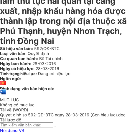
làm thủ tục hải quan tại cảng
xuất, nhập khẩu hàng hóa được
thành lập trong nội địa thuộc xã
Phú Thạnh, huyện Nhơn Trạch,
tỉnh Đồng Nai
Số hiệu văn bản:
592/QĐ-BTC
Loại văn bản:
Quyết định
Cơ quan ban hành:
Bộ Tài chính
Ngày ban hành:
28-03-2016
Ngày có hiệu lực:
28-03-2016
Đang có hiệu lực
Tình trạng hiệu lực:
Ngôn ngữ:
Định dạng văn bản hiện có:
MỤC LỤC
Không có mục lục
Tải về (WORD)
Quyet dinh so 592-QD-BTC ngay 28-03-2016 (Con hieu luc).doc
Tải lược đồ
Nội dung VB