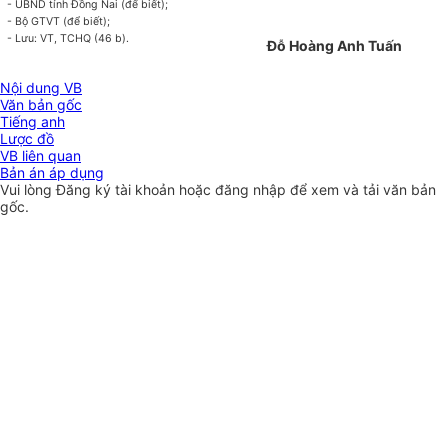
- UBND
tỉnh
Đồng Nai (để biết);
- Bộ GTVT (để bi
ế
t);
- Lưu: VT, TCHQ (
46 b
).
Đỗ Hoàng Anh Tuấn
Nội dung VB
Văn bản gốc
Tiếng anh
Lược đồ
VB liên quan
Bản án áp dụng
Vui lòng
Đăng ký
tài khoản hoặc
đăng nhập
để xem và tải văn bản
gốc.