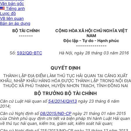
Văn bản gốc
Tiếng anh
Lược đồ
VB liên quan
Bản án áp dụng
BỘ TÀI CHÍNH
CỘNG HÒA XÃ HỘI CHỦ NGHĨA VIỆT
-------
NAM
Độc lập - Tự do - Hạnh phúc
---------------
Số:
592/QĐ-BTC
Hà Nội
, ngày
28
tháng
03
năm
2016
QUYẾT ĐỊNH
THÀNH LẬP ĐỊA ĐIỂM LÀM THỦ TỤC HẢI QUAN TẠI CẢNG XUẤT
KHẨU, NH
Ậ
P KHẨU HÀNG HÓA ĐƯỢC THÀNH LẬP TRONG NỘI ĐỊA
THUỘC XÃ PHÚ THẠNH, HUYỆN NHƠN TRẠCH, TỈNH ĐỒNG NAI
BỘ TRƯỞNG BỘ TÀI CHÍNH
Căn cứ Luật Hải quan số
54/2014/QH13
ngày 23 tháng 6 năm
2014;
Căn cứ Nghị định số
08/2015/NĐ-CP
ngày 21 tháng 01 năm 2015
của Chính phủ quy định chi tiết và biện pháp thi hành Luật Hải quan
về thủ tục hải quan,
kiểm tra
, giám sát, ki
ể
m
soát
hải quan;
Căn cứ Nghị định số 215/20
1
3/NĐ-CP ngày 23 tháng 12 năm 2013