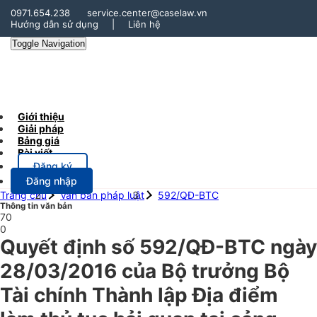
0971.654.238
service.center@caselaw.vn
Hướng dẫn sử dụng
|
Liên hệ
Toggle Navigation
Giới thiệu
Giải pháp
Bảng giá
Bài viết
Đăng ký
Đăng nhập
Trang chủ
Văn bản pháp luật
592/QĐ-BTC
Thông tin văn bản
70
0
Quyết định số 592/QĐ-BTC ngày
28/03/2016 của Bộ trưởng Bộ
Tài chính Thành lập Địa điểm