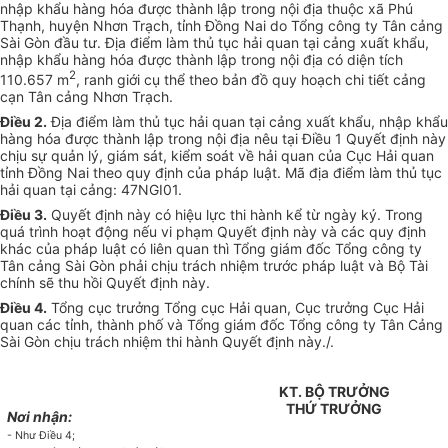
nhập khẩu hàng hóa được thành lập
tr
ong nội địa thuộc xã Phú
Thạnh, huyện Nhơn Trạch, tỉnh Đồng Nai do Tổng công ty Tân cảng
Sài Gòn đầu tư. Địa điểm làm thủ tục hải quan tại cảng xuất khẩu,
nhập khẩu hàng hóa được thành lập trong nội địa có diện tích
2
110.657 m
, ranh giới cụ thể theo bản đồ quy hoạch chi tiết cảng
cạn Tân cảng Nhơn Trạch.
Điều 2.
Địa điểm làm thủ tục hải quan t
ạ
i cảng xuất khẩu, nhập khẩu
hàng hóa được thành lập trong nội địa nêu tại Điều 1 Quyết định này
chịu sự quản lý, giám sát,
kiểm soát
về hải quan của Cục Hải quan
tỉnh Đồng Nai theo quy định của pháp luật. Mã địa điểm làm thủ tục
hải quan tại cảng: 47NGI01.
Điều 3.
Quyết định này có hiệu lực thi hành kể từ ngày ký. Trong
quá trình hoạt động nếu vi phạm Quyết định này và các quy định
kh
á
c của pháp luật có liên quan thì Tổng giám đốc Tổng công ty
Tân cảng Sài Gòn phải chịu trách nhiệm trước pháp luật và Bộ Tài
chính sẽ thu hồi Quyết định này.
Điều 4.
Tổng cục trưởng Tổng cục Hải quan, Cục trưởng Cục Hải
quan các tỉnh, thành phố và Tổng giám đốc Tổng công ty Tân Cảng
Sài Gòn chịu trách nhiệm thi hành Quyết định
này./.
KT. BỘ TRƯỞNG
THỨ TRƯỞNG
Nơi nhận:
- Như Điều 4;