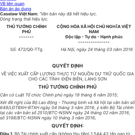
VB liên quan
Bản án áp dụng
Caselaw Việt Nam:
“Văn bản này đã hết hiệu lực.
Dòng trạng thái hiệu lực.
THỦ TƯỚNG CHÍNH
CỘNG HÒA XÃ HỘI CHỦ NGHĨA VIỆT
PHỦ
NAM
-------
Độc lập - Tự do - Hạnh phúc
---------------
Số:
472
/
QĐ
-
TTg
Hà Nội
, ngày
24
tháng
03
năm 201
6
QUYẾT ĐỊNH
VỀ VIỆC XUẤT CẤP LƯƠNG THỰC TỪ NGUỒN DỰ TRỮ QUỐC GIA
CHO CÁC TỈNH: ĐIỆN BIÊN, LẠNG SƠN
THỦ TƯỚNG CHÍNH PHỦ
Căn cứ Luật T
ổ
chức Chính phủ ngày 19 tháng 6 năm 2015;
Xét đề nghị của Bộ Lao động - Thương binh và Xã hội tại v
ă
n bản số
649/LĐTBXH-BTXH ngày 04 tháng 3 năm 2016, ý kiến Bộ Tài chính
tại các văn bản số 2510/BTC-NSNN ngày 24 tháng 02 năm 2016,
số 3198/BTC-NSNN ngày 10 tháng 3 năm 2016,
QUYẾT ĐỊNH:
Điều 1.
Bộ Tài chính xuất cấp (không thu tiền) 1.544,43 tấn gạo từ