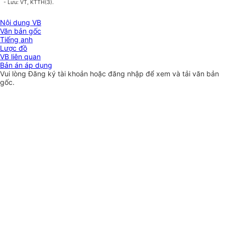
- Lưu: VT, KTTH(3).
Nội dung VB
Văn bản gốc
Tiếng anh
Lược đồ
VB liên quan
Bản án áp dụng
Vui lòng
Đăng ký
tài khoản hoặc
đăng nhập
để xem và tải văn bản
gốc.