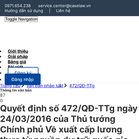
0971.654.238
service.center@caselaw.vn
Hướng dẫn sử dụng
|
Liên hệ
Toggle Navigation
Giới thiệu
Giải pháp
Bảng giá
Bài viết
Đăng ký
Đăng nhập
Trang chủ
Văn bản pháp luật
472/QĐ-TTg
Thông tin văn bản
87
0
Quyết định số 472/QĐ-TTg ngày
24/03/2016 của Thủ tướng
Chính phủ Về xuất cấp lương