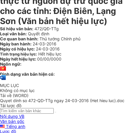
thực từ nguồn dự trữ quốc gia
cho các tỉnh: Điện Biên, Lạng
Sơn (Văn bản hết hiệu lực)
Số hiệu văn bản:
472/QĐ-TTg
Loại văn bản:
Quyết định
Cơ quan ban hành:
Thủ tướng Chính phủ
Ngày ban hành:
24-03-2016
Ngày có hiệu lực:
24-03-2016
Hết hiệu lực
Tình trạng hiệu lực:
Ngày hết hiệu lực:
00/00/0000
Ngôn ngữ:
Định dạng văn bản hiện có:
MỤC LỤC
Không có mục lục
Tải về (WORD)
Quyet dinh so 472-QD-TTg ngay 24-03-2016 (Het hieu luc).doc
Tải lược đồ
Nội dung VB
Văn bản gốc
Tiếng anh
Lược đồ