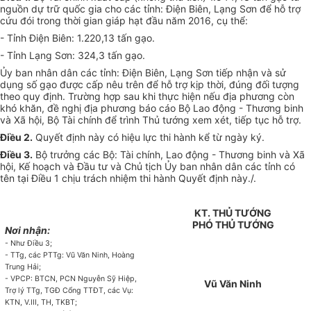
nguồn dự trữ quốc gia cho các tỉnh: Điện Biên, Lạng Sơn để hỗ trợ
c
ứ
u đói trong thời gian giáp hạt đầu năm 2016, cụ thể:
- Tỉnh Điện Biên: 1.220,13 tấn gạo.
- Tỉnh Lạng Sơn: 324,3 tấn gạo.
Ủ
y ban nhân dân các tỉnh: Điện Biên, Lạng Sơn tiếp nhận và sử
dụng số gạo được cấp nêu trên để hỗ trợ kịp thời, đúng đối tượng
theo quy định. Trường h
ợ
p sau khi thực hiện nếu địa phương còn
khó khăn, đề nghị địa phương báo cáo Bộ Lao động - Thương binh
và Xã hội, Bộ Tài chính để trình Thủ tướng xem xét, tiếp tục hỗ trợ.
Điều 2.
Quyết định này có hiệu lực thi hành kể từ ngày ký.
Điều 3.
Bộ trưởng các Bộ: Tài chính, Lao động - Th
ư
ơng binh và Xã
hội, Kế hoạch và Đầu tư và Chủ tịch
Ủ
y ban nhân dân các tỉnh có
tên tại Điều 1 chịu trách nhiệm thi hành Quyết định này./.
KT. THỦ TƯỚNG
PHÓ THỦ TƯỚNG
Nơi nhận:
- Như Điều 3;
- TTg, các PTTg: V
ũ
V
ă
n Ninh, Hoàng
Trung Hải;
- VPCP: BTC
N, P
CN Nguyễn Sỹ Hiệp,
Vũ Văn Ninh
Trợ
l
ý TTg, TGĐ
C
ổng TTĐT, các Vụ:
KTN, V.III, TH, TKBT;